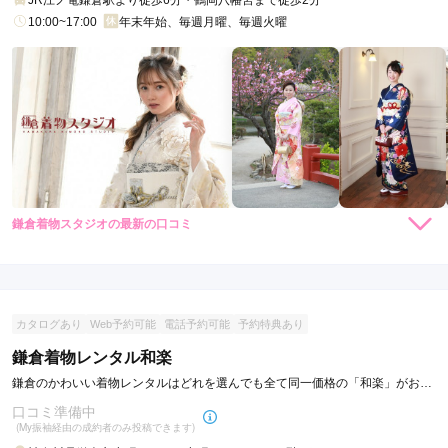
JR江ノ電鎌倉駅より徒歩6分・鶴岡八幡宮まで徒歩2分
10:00~17:00
年末年始、毎週月曜、毎週火曜
鎌倉着物スタジオの最新の口コミ
4.7
店内
4
店員
5
撮影
5
ご利用金額：
約86,000円
ご利用目的：
写真撮影 /
成人式
カタログあり
Web予約可能
電話予約可能
予約特典あり
ご利用日：2025年11月
鎌倉着物レンタル和楽
スタッフの方の対応もとても良く、ロケ場所の相談や質問にも
鎌倉のかわいい着物レンタルはどれを選んでも全て同一価格の「和楽」がおす
真摯に対応していただきました。

すめ
口コミ準備中
カメラマンさんも若い女性っだったこともあり、娘もリラック
(My振袖経由の成約者のみ投稿できます)
スして撮影に挑めたようです。データも想定していたより早く