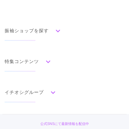
振袖ショップを探す
人気の振袖から探す
みんなの振袖ランキングトップ
特集コンテンツ
口コミから探す
色別ランキング
イベント・フェアから探す
口コミ一覧
赤
成人式の前撮り・後撮り特集
朱
ベージュ
ピンク
オレンジ
黄
緑
水色
青
紺
紫
茶
ゴールド
シルバー
イチオシグループ
ママ振特集
グレー
黒
白
その他
個性的振袖コーディネート特集
TAKAZEN
タイプ別ランキング
成人式レポート
古典
エレガント
キュート
クール
グラマラス
PLUM
振袖ブランド特集
公式SNSにて最新情報を配信中