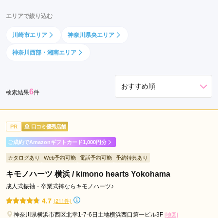
エリアで絞り込む
川崎市エリア
神奈川県央エリア
神奈川西部・湘南エリア
6
検索結果
件
PR
口コミ優秀店舗
ご成約でAmazonギフトカード1,000円分
カタログあり
Web予約可能
電話予約可能
予約特典あり
キモノハーツ 横浜 / kimono hearts Yokohama
成人式振袖・卒業式袴ならキモノハーツ♪
4.7
(211件)
神奈川県横浜市西区北幸1-7-6日土地横浜西口第一ビル3F
[地図]