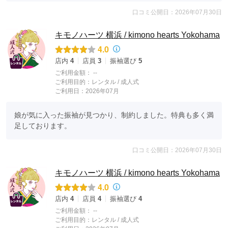
口コミ公開日：2026年07月30日
キモノハーツ 横浜 / kimono hearts Yokohama
4.0
店内
4
店員
3
振袖選び
5
ご利用金額：
--
ご利用目的：
レンタル /
成人式
ご利用日：2026年07月
娘が気に入った振袖が見つかり、制約しました。特典も多く満
足しております。
口コミ公開日：2026年07月30日
キモノハーツ 横浜 / kimono hearts Yokohama
4.0
店内
4
店員
4
振袖選び
4
ご利用金額：
--
ご利用目的：
レンタル /
成人式