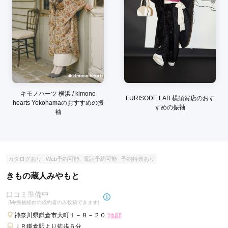
キモノハーツ 横浜 / kimono
FURISODE LAB 横須賀店のおす
hearts Yokohamaのおすすめの振
すめの振袖
袖
カタログあり
Web予約可能
電話予約可能
予約特典あり
きもの蔵人みやもと
口コミ準備中
(My振袖経由の成約者のみ投稿できます)
神奈川県鎌倉市大町１－８－２０
[地図]
ＪＲ鎌倉駅より徒歩６分