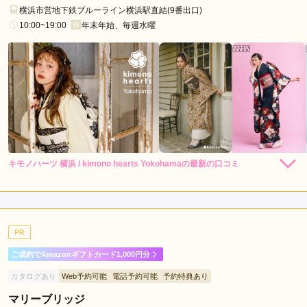
横浜市営地下鉄ブルーライン横浜駅直結(9番出口)
10:00~19:00
年末年始、毎週水曜
キモノハーツ 横浜 / kimono hearts Yokohamaの最新の口コミ
248,000
レン
円~
タル
3.3
(税込)
530,000
購
円~
入
店内
3
店員
3
振袖選び
4
(税込)
ご利用金額：
--
ご利用目的：
レンタル /
成人式
PR
ご利用日：2026年08月
ご成約でAmazonギフトカード1,000円分
スタッフの方々はとても仕事がテキパキしていた
カタログあり
Web予約可能
電話予約可能
予約特典あり
マリーブリッジ
口コミ公開日：2026年08月08日