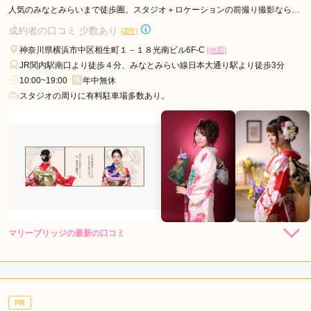
キモノハーツ 横浜 / kimono hearts Yokohamaの口コミ・評判をもっと見
人気のみなとみらいまで徒歩圏。スタジオ＋ロケーションの前撮り撮影ならマ
る
リ―ブリッジ！
成約者の口コミ 少数あり
(2件)
神奈川県横浜市中区相生町１－１８光南ビル6F-C
[地図]
JR関内駅南口より徒歩４分、みなとみらい線日本大通り駅より徒歩3分
10:00~19:00
年中無休
スタジオの周りに有料駐車場多数あり。
マリーブリッジの最新の口コミ
4.7
店内
4
店員
5
撮影
5
ご利用金額：
--
ご利用目的：
写真撮影 /
成人式
PR
ご利用日：2024年02月