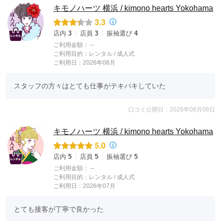
キモノハーツ 横浜 / kimono hearts Yokohama
3.3
店内
3
店員
3
振袖選び
4
ご利用金額：
--
ご利用目的：
レンタル /
成人式
ご利用日：2026年08月
スタッフの方々はとても仕事がテキパキしていた
口コミ公開日：2026年08月08日
キモノハーツ 横浜 / kimono hearts Yokohama
5.0
店内
5
店員
5
振袖選び
5
ご利用金額：
--
ご利用目的：
レンタル /
成人式
ご利用日：2026年07月
とても接客が丁寧で良かった