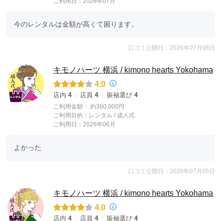
ご利用日：2026年07月
今のレンタルは金額が高くて困ります。
口コミ公開日：2026年07月06日
キモノハーツ 横浜 / kimono hearts Yokohama
4.0
店内
4
店員
4
振袖選び
4
ご利用金額：
約360,000円
ご利用目的：
レンタル /
成人式
ご利用日：2026年06月
よかった
口コミ公開日：2026年07月05日
キモノハーツ 横浜 / kimono hearts Yokohama
4.0
店内
4
店員
4
振袖選び
4