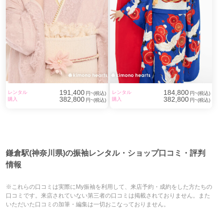
191,400
184,800
レンタル
レンタル
円~(税込)
円~(税込)
382,800
382,800
購入
購入
円~(税込)
円~(税込)
鎌倉駅(神奈川県)の振袖レンタル・ショップ口コミ・評判
情報
※これらの口コミは実際にMy振袖を利用して、来店予約・成約をした方たちの
口コミです。来店されていない第三者の口コミは掲載されておりません。また
いただいた口コミの加筆・編集は一切おこなっておりません。