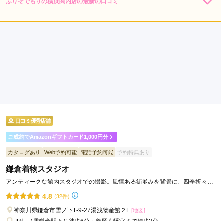
ふりそでもりの横浜関内店の最新の口コミ
297,000
297,000
レン
円~
レン
円~
タル
タル
5.0
(税込)
(税込)
店内
5
店員
5
振袖選び
5
ご利用金額：
--
ご利用目的：
レンタル /
成人式
ご利用日：2025年05月
こちらの要望にも丁寧に対応いただき、分かりやすい説明と、
正直なご意見で信頼できました。素敵な振袖も決まり終始楽し
い時間が過ごせました。ありがとうございました。
口コミ優秀店舗
口コミ公開日：2025年05月21日
ふりそでもりの横浜関内店の口コミ・評判をもっと見る
ご成約でAmazonギフトカード1,000円分
カタログあり
Web予約可能
電話予約可能
予約特典あり
鎌倉着物スタジオ
アンティークな館内スタジオでの撮影。風情ある街並みを背景に、四季折々の
シーンでの屋外撮影も。
4.8
(32件)
神奈川県鎌倉市雪ノ下1-9-27湯浅物産館２F
[地図]