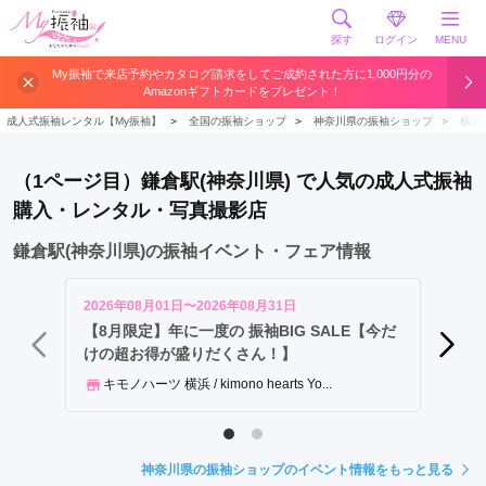
探す
ログイン
MENU
大
My振袖で来店予約やカタログ請求をしてご成約された方に1,000円分の
Amazonギフトカードをプレゼント！
船
駅
成人式振袖レンタル【My振袖】
＞
全国の振袖ショップ
＞
神奈川県の振袖ショップ
＞
横浜
鎌
倉
（1ページ目）鎌倉駅(神奈川県) で人気の成人式振袖
駅
購入・レンタル・写真撮影店
鎌倉駅(神奈川県)の振袖イベント・フェア情報
2026年08月01日〜2026年08月31日
2026年
【8月限定】年に一度の 振袖BIG SALE【今だ
8月 
けの超お得が盛りだくさん！】
ふり
キモノハーツ 横浜 / kimono hearts Yo...
神奈川県の振袖ショップのイベント情報をもっと見る