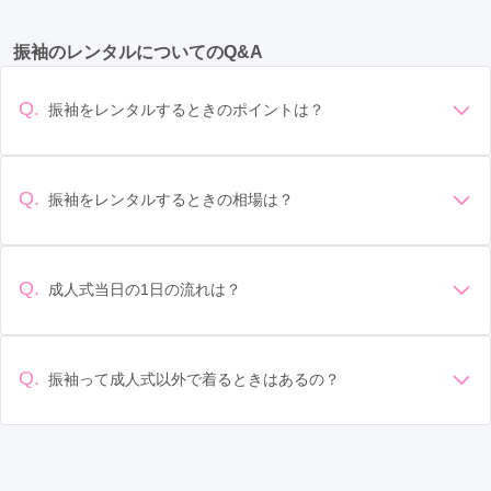
川崎駅
(12)
横浜駅
(10)
平塚駅
(8)
振袖のレンタルについてのQ&A
武蔵小杉駅
(8)
京急川崎駅
(7)
相模大野駅
(7)
本厚木駅
(7)
藤沢駅
(6)
大船駅
(6)
新横浜駅
(6)
Q.
振袖をレンタルするときのポイントは？
みなとみらい駅
(5)
鈴木町駅
(5)
武蔵溝ノ口駅
(5)
デザイン: 好きな色や柄など自分の好みで選ぶ場合や、成人式
の会場の雰囲気に合わせてデザインを選ぶ場合などがありま
溝の口駅
(5)
センター北駅
(5)
海老名駅
(5)
す。 サイズ選び: 自分の体型に合ったサイズを選ぶことが大切
Q.
振袖をレンタルするときの相場は？
橋本駅
(5)
戸塚駅
(5)
関内駅
(5)
鴨宮駅
(5)
です。事前に試着をし、必要であればサイズ調整をお願いす
振袖のレンタル相場は店舗や地域、デザインによって異なり
ることもあります。 価格: 予算に合わせてプランを選ぶことが
小田栄駅
(4)
伊勢原駅
(4)
向ヶ丘遊園駅
(4)
ますが、一般的には10万円から30万円程度が相場とされてい
できます。また、プランやレンタル料金に含まれるもの（小
ます。 高級なものやブランド物になると、それ以上の価格に
物や帯、草履など）を確認しましょう。 期間: レンタル期間や
Q.
成人式当日の1日の流れは？
汐入駅
(4)
古淵駅
(3)
渋沢駅
(3)
なることもあります。具体的な価格はMy振袖でプランをご確
返却のルールをしっかり確認しておく必要があります。 お店
準備: 着付け、ヘアメイクの予約はほとんどの場合が先着順の
認いただくか、店舗に問い合わせてみてください。
日本大通り駅
選び: 評判や口コミを事前にチェックして、信頼できるお店を
(3)
桜木町駅
(3)
綱島駅
(3)
場合で、早朝からスタートする場合も多いです。 成人式: 一般
選びましょう。
鎌倉駅
(3)
相模原駅
(3)
大和駅
(2)
的に午前中に成人式が行わる場合が多いですが、午前午後で
Q.
振袖って成人式以外で着るときはあるの？
二部制の地域もあるため、自分の市町村を確認しましょう。
センター南駅
(2)
二俣川駅
(2)
たまプラーザ駅
(2)
はい、成人式以外でも振袖を着る機会はあります。例えば、
写真撮影: 成人式の後、家族や友人との記念撮影を行うことが
家族や友人の結婚式、卒業式、初詣などがあります。 成人式
多いです。 帰宅: 帰宅後、振袖から着替えます。振袖は当日返
秦野駅
(2)
藤沢本町駅
(2)
元町・中華街駅
(2)
以外での振袖の着用は、華やかな場に適しており、伝統的な
却せず、後日お店に返却しに行く場合が多いです。 同窓会: 成
日本の美しさを表現することができます。
人式当日に同窓会が行われる場合が多いです。 二次会: 同窓会
十日市場駅
(1)
あざみ野駅
(1)
石川町駅
(1)