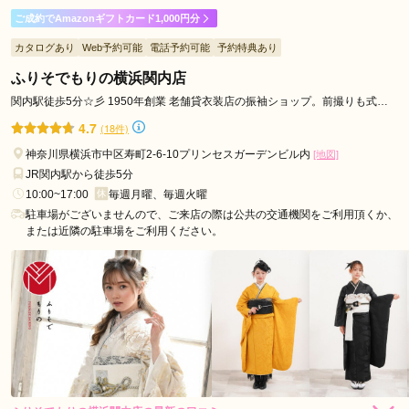
ご成約でAmazonギフトカード1,000円分
ロケーション撮影希望の娘の成人式後撮りをお願いしました。

カタログあり
Web予約可能
電話予約可能
予約特典あり
2月でしたがお天気にも恵まれ、優しいカメラマンさんとスタ
ッフさんが色々話しかけて下さったので、最初は緊張していた
ふりそでもりの横浜関内店
娘も楽しく撮影出来た様です。家族写真も撮って頂き、親子で
関内駅徒歩5分☆彡 1950年創業 老舗貸衣装店の振袖ショップ。前撮りも式典
大満足です。ありがとうご

当日も同店舗内で完結！
4.7
(18件)
ざいました。
神奈川県横浜市中区寿町2-6-10プリンセスガーデンビル内
[地図]
JR関内駅から徒歩5分
口コミ公開日：2024年02月09日
10:00~17:00
毎週月曜、毎週火曜
マリーブリッジの口コミ・評判をもっと見る
駐車場がございませんので、ご来店の際は公共の交通機関をご利用頂くか、
または近隣の駐車場をご利用ください。