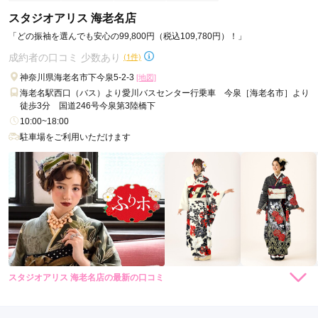
スタジオアリス 海老名店
とても丁寧に接客して下さり、撮影時のポーズ指定も大変分か
「どの振袖を選んでも安心の99,800円（税込109,780円）！」
りやすかったです。
成約者の口コミ 少数あり
(1件)
神奈川県海老名市下今泉5-2-3
[地図]
口コミ公開日：2026年04月01日
海老名駅西口（バス）より愛川バスセンター行乗車 今泉［海老名市］より
フォトスタジオありがとう 海老名店の口コミ・評判をもっと見る
徒歩3分 国道246号今泉第3陸橋下
10:00~18:00
駐車場をご利用いただけます
スタジオアリス 海老名店の最新の口コミ
4.0
店内
3
店員
4
振袖選び
5