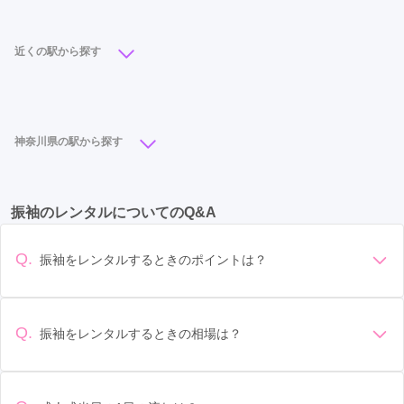
ご利用金額：
約120,000円
ご利用目的：
レンタル /
成人式
ご利用日：2022年03月
近くの駅から探す
とても良い雰囲気で　写真撮影も満足

海老名駅
(5)
仕上がりも　良かったです
神奈川県の駅から探す
口コミ公開日：2022年04月26日
スタジオアリス 海老名店の口コミ・評判をもっと見る
川崎駅
(12)
横浜駅
(10)
平塚駅
(8)
振袖のレンタルについてのQ&A
武蔵小杉駅
(8)
京急川崎駅
(7)
相模大野駅
(7)
本厚木駅
(7)
藤沢駅
(6)
大船駅
(6)
新横浜駅
(6)
Q.
振袖をレンタルするときのポイントは？
みなとみらい駅
(5)
鈴木町駅
(5)
武蔵溝ノ口駅
(5)
デザイン: 好きな色や柄など自分の好みで選ぶ場合や、成人式
の会場の雰囲気に合わせてデザインを選ぶ場合などがありま
溝の口駅
(5)
センター北駅
(5)
海老名駅
(5)
す。 サイズ選び: 自分の体型に合ったサイズを選ぶことが大切
Q.
振袖をレンタルするときの相場は？
橋本駅
(5)
戸塚駅
(5)
関内駅
(5)
鴨宮駅
(5)
です。事前に試着をし、必要であればサイズ調整をお願いす
振袖のレンタル相場は店舗や地域、デザインによって異なり
ることもあります。 価格: 予算に合わせてプランを選ぶことが
小田栄駅
(4)
伊勢原駅
(4)
向ヶ丘遊園駅
(4)
ますが、一般的には10万円から30万円程度が相場とされてい
できます。また、プランやレンタル料金に含まれるもの（小
ます。 高級なものやブランド物になると、それ以上の価格に