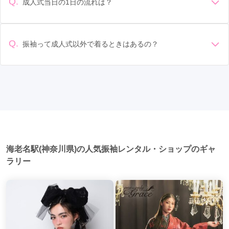
物や帯、草履など）を確認しましょう。 期間: レンタル期間や
Q.
成人式当日の1日の流れは？
汐入駅
(4)
古淵駅
(3)
渋沢駅
(3)
なることもあります。具体的な価格はMy振袖でプランをご確
返却のルールをしっかり確認しておく必要があります。 お店
準備: 着付け、ヘアメイクの予約はほとんどの場合が先着順の
認いただくか、店舗に問い合わせてみてください。
日本大通り駅
選び: 評判や口コミを事前にチェックして、信頼できるお店を
(3)
桜木町駅
(3)
綱島駅
(3)
場合で、早朝からスタートする場合も多いです。 成人式: 一般
選びましょう。
鎌倉駅
(3)
相模原駅
(3)
大和駅
(2)
的に午前中に成人式が行わる場合が多いですが、午前午後で
Q.
振袖って成人式以外で着るときはあるの？
二部制の地域もあるため、自分の市町村を確認しましょう。
センター南駅
(2)
二俣川駅
(2)
たまプラーザ駅
(2)
はい、成人式以外でも振袖を着る機会はあります。例えば、
写真撮影: 成人式の後、家族や友人との記念撮影を行うことが
家族や友人の結婚式、卒業式、初詣などがあります。 成人式
多いです。 帰宅: 帰宅後、振袖から着替えます。振袖は当日返
秦野駅
(2)
藤沢本町駅
(2)
元町・中華街駅
(2)
以外での振袖の着用は、華やかな場に適しており、伝統的な
却せず、後日お店に返却しに行く場合が多いです。 同窓会: 成
日本の美しさを表現することができます。
人式当日に同窓会が行われる場合が多いです。 二次会: 同窓会
十日市場駅
(1)
あざみ野駅
(1)
石川町駅
(1)
後、友人たちとの二次会や三次会を楽しむ人もいます。
青葉台駅
(1)
横須賀中央駅
(1)
茅ケ崎駅
(1)
海老名駅(神奈川県)の人気振袖レンタル・ショップのギャ
ラリー