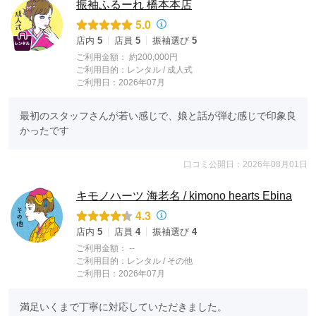
振袖ふるーれ 橋本本店
5.0
店内
5
店員
5
振袖選び
5
ご利用金額：
約200,000円
ご利用目的：
レンタル /
成人式
ご利用日：2026年07月
最初のスタッフさんが若い感じで、娘と話が弾む感じで印象良
かったです
口コミ公開日：2026年08月01日
キモノハーツ 海老名 / kimono hearts Ebina
4.3
店内
5
店員
4
振袖選び
4
ご利用金額：
--
ご利用目的：
レンタル /
その他
ご利用日：2026年07月
満足いくまで丁寧に対応していただきました。