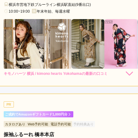
横浜市営地下鉄ブルーライン横浜駅直結(9番出口)
10:00~19:00
年末年始、毎週水曜
キモノハーツ 横浜 / kimono hearts Yokohamaの最新の口コミ
248,000
レン
円~
タル
3.3
(税込)
530,000
購
円~
入
店内
3
店員
3
振袖選び
4
(税込)
ご利用金額：
--
ご利用目的：
レンタル /
成人式
PR
ご利用日：2026年08月
ご成約でAmazonギフトカード1,000円分
スタッフの方々はとても仕事がテキパキしていた
カタログあり
Web予約可能
電話予約可能
予約特典あり
振袖ふるーれ 橋本本店
口コミ公開日：2026年08月08日