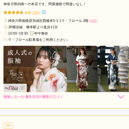
キモノハーツ 横浜 / kimono hearts Yokohamaの口コミ・評判をもっと見
神奈川県内唯一の本店です。問屋価格で間違いなし！
る
4.6
(70件)
神奈川県相模原市緑区西橋本5-1-1ラ・フロール 3階
[地図]
JR横浜線 橋本駅より徒歩11分
10:00~18:30
年中無休
ラ・フロール駐車場をご利用ください。
振袖ふるーれ 橋本本店の最新の口コミ
236,500
236,500
レン
円~
レン
円~
タル
タル
5.0
(税込)
(税込)
473,000
473,000
購
円~
購
円~
入
入
店内
5
店員
5
振袖選び
5
(税込)
(税込)
ご利用金額：
約200,000円
ご利用目的：
レンタル /
成人式
PR
ご利用日：2026年07月