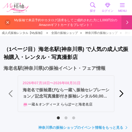
探す
ログイン
MENU
海
My振袖で来店予約やカタログ請求をしてご成約された方に1,000円分の
Amazonギフトカードをプレゼント！
老
名
成人式振袖レンタル【My振袖】
＞
全国の振袖ショップ
＞
神奈川県の振袖ショップ
＞
神奈
駅
（1ページ目）海老名駅(神奈川県) で人気の成人式振
袖購入・レンタル・写真撮影店
海老名駅(神奈川県)の振袖イベント・フェア情報
2026年07月18日〜2026年08月31日
2026年
海老名で振袖選びなら一蔵＼振袖セレブレーシ
きもの
ョン／記念写真撮影付き振袖レンタル50,00...
きも
一蔵＆オンディーヌ ららぽーと海老名店
神奈川県の振袖ショップのイベント情報をもっと見る