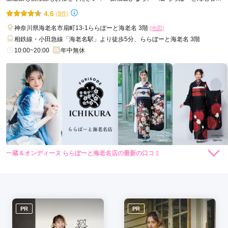
口コミ公開日：2026年07月30日
へ♥
4.6
(8件)
キモノハーツ 海老名 / kimono hearts Ebinaの口コミ・評判をもっと見る
神奈川県海老名市扇町13-1ららぽーと海老名 3階
[地図]
相鉄線・小田急線「海老名駅」より徒歩5分、ららぼーと海老名 3階
10:00~20:00
年中無休
一蔵＆オンディーヌ ららぽーと海老名店の最新の口コミ
198,000
148,000
レン
円~
レン
円~
タル
タル
5.0
(税込)
(税込)
348,000
298,000
購
円~
購
円~
入
入
店内
5
店員
5
振袖選び
5
(税込)
(税込)
ご利用金額：
約269,000円
ご利用目的：
レンタル /
成人式
ご利用日：2026年04月
PR
PR