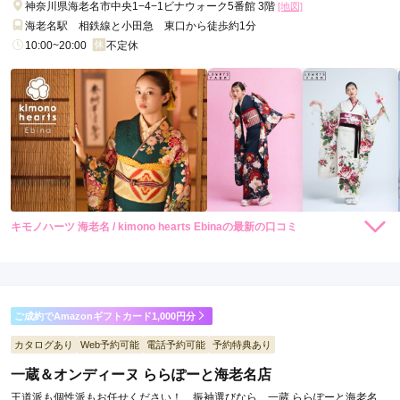
神奈川県海老名市中央1−4−1ビナウォーク5番館 3階
[地図]
海老名駅 相鉄線と小田急 東口から徒歩約1分
10:00~20:00
不定休
キモノハーツ 海老名 / kimono hearts Ebinaの最新の口コミ
248,000
248,000
レン
円~
レン
円~
タル
タル
4.3
(税込)
(税込)
530,000
530,000
購
円~
購
円~
入
入
店内
5
店員
4
振袖選び
4
(税込)
(税込)
ご利用金額：
--
ご利用目的：
レンタル /
その他
ご成約でAmazonギフトカード1,000円分
ご利用日：2026年07月
カタログあり
Web予約可能
電話予約可能
予約特典あり
満足いくまで丁寧に対応していただきました。
一蔵＆オンディーヌ ららぽーと海老名店
王道派も個性派もお任せください！ 振袖選びなら、一蔵 ららぽーと海老名店