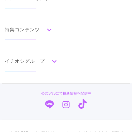
人気の振袖から探す
みんなの振袖ランキングトップ
特集コンテンツ
口コミから探す
色別ランキング
イベント・フェアから探す
口コミ一覧
赤
成人式の前撮り・後撮り特集
朱
ベージュ
ピンク
オレンジ
黄
緑
水色
青
紺
紫
茶
ゴールド
シルバー
イチオシグループ
ママ振特集
グレー
黒
白
その他
個性的振袖コーディネート特集
#振袖gram
タイプ別ランキング
成人式レポート
古典
エレガント
キュート
クール
グラマラス
TAKAZEN
振袖ブランド特集
公式SNSにて最新情報を配信中
レトロ
PLUM
口コミ優秀店舗
キモノハーツ／kimono hearts
振袖タイプ診断
柄別ランキング
振袖専門店 オンディーヌ
無地
花
桜
梅
菊
松
竹
牡丹
バラ
椿