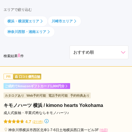
エリアで絞り込む
横浜・横須賀エリア
川崎市エリア
神奈川西部・湘南エリア
8
検索結果
件
PR
口コミ優秀店舗
ご成約でAmazonギフトカード1,000円分
カタログあり
Web予約可能
電話予約可能
予約特典あり
キモノハーツ 横浜 / kimono hearts Yokohama
成人式振袖・卒業式袴ならキモノハーツ♪
4.7
(211件)
神奈川県横浜市西区北幸1-7-6日土地横浜西口第一ビル3F
[地図]