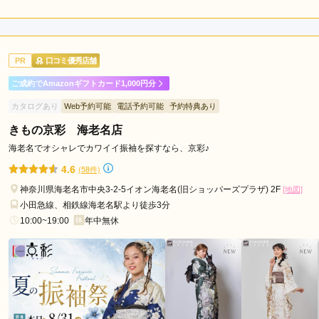
5.0
店内
5
店員
5
振袖選び
5
ご利用金額：
約250,000円
ご利用目的：
レンタル /
成人式
PR
口コミ優秀店舗
ご利用日：2026年05月
ご成約でAmazonギフトカード1,000円分
店長が凄く一生懸命に対応してくれてこちらの要望も沢山応え
カタログあり
Web予約可能
電話予約可能
予約特典あり
てくれました。

本人が希望するものを他店から取り寄せてくれたり熱意と誠実
きもの京彩 海老名店
さを感じました。

海老名でオシャレでカワイイ振袖を探すなら、京彩♪
着付けも引き出しの広さを感じ、アレンジもたいへん良かった
4.6
(58件)
です。

価格も高すぎずこちらの条件を汲んで抑えたりしてくれたの
神奈川県海老名市中央3-2-5イオン海老名(旧ショッパーズプラザ) 2F
[地図]
で、総合的に大変満足しています。
小田急線、相鉄線海老名駅より徒歩3分
10:00~19:00
年中無休
口コミ公開日：2026年07月28日
とみひろ ふりそで 本厚木ミロード店の口コミ・評判をもっと見る