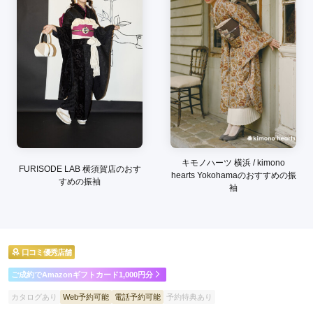
品揃えの多さと、スタッフの方のアドバイスも良かったです。
口コミ公開日：2026年04月06日
一蔵＆オンディーヌ ららぽーと海老名店の口コミ・評判をもっと見る
キモノハーツ 横浜 / kimono
FURISODE LAB 横須賀店のおす
hearts Yokohamaのおすすめの振
すめの振袖
袖
口コミ優秀店舗
ご成約でAmazonギフトカード1,000円分
カタログあり
Web予約可能
電話予約可能
予約特典あり