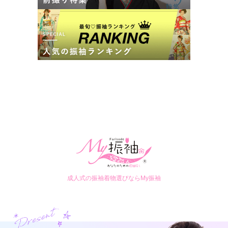
成人式の振袖着物選びならMy振袖