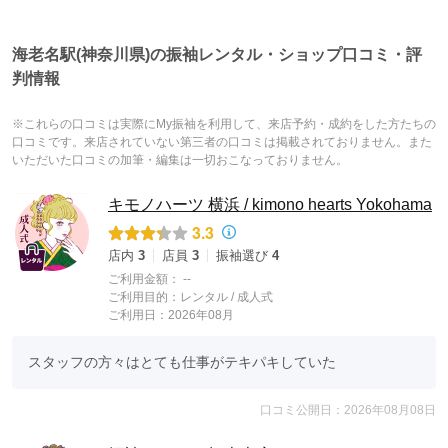
海老名駅(神奈川県)の振袖レンタル・ショップ口コミ・評
判情報
※これらの口コミは実際にMy振袖を利用して、来店予約・成約をした方たちの
口コミです。来店されていない第三者の口コミは掲載されておりません。また
いただいた口コミの加筆・編集は一切おこなっておりません。
キモノハーツ 横浜 / kimono hearts Yokohama
3.3
店内
3
店員
3
振袖選び
4
ご利用金額：
--
ご利用目的：
レンタル /
成人式
ご利用日：2026年08月
スタッフの方々はとても仕事がテキパキしていた
口コミ公開日：2026年08月08日