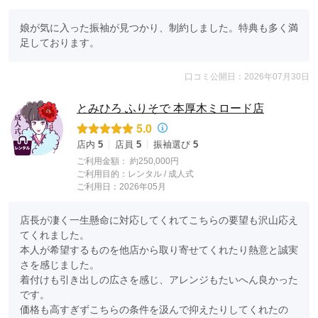
娘が気に入った振袖が見つかり、制約しました。特典も多く満
足しております。
口コミ公開日：2026年07月30日
とみひろ ふりそで 本厚木ミロード店
5.0
店内
5
店員
5
振袖選び
5
ご利用金額：
約250,000円
ご利用目的：
レンタル /
成人式
ご利用日：2026年05月
店長が凄く一生懸命に対応してくれてこちらの要望も沢山応え
てくれました。

本人が希望するものを他店から取り寄せてくれたり熱意と誠実
さを感じました。

着付けも引き出しの広さを感じ、アレンジもたいへん良かった
です。

価格も高すぎずこちらの条件を汲んで抑えたりしてくれたの