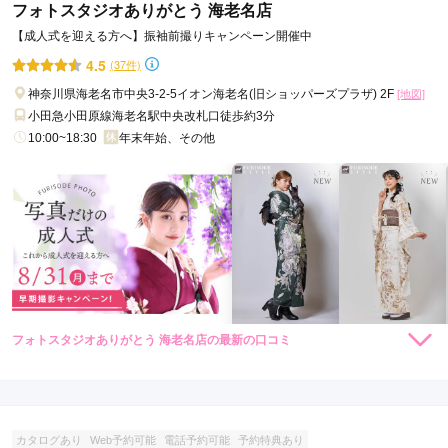
フォトスタジオありがとう 海老名店
【成人式を迎える方へ】振袖前撮りキャンペーン開催中
4.5
(37件)
神奈川県海老名市中央3-2-5イオン海老名(旧ショッパーズプラザ) 2F
[地図]
小田急小田原線海老名駅中央改札口徒歩約3分
10:00~18:30
年末年始、その他
フォトスタジオありがとう 海老名店の最新の口コミ
264,000
264,000
レン
円~
レン
円~
タル
タル
5.0
(税込)
(税込)
385,000
385,000
購
円~
購
円~
入
入
店内
5
店員
5
振袖選び
5
撮影
5
(税込)
(税込)
ご利用金額：
約283,000円
ご利用目的：
写真撮影 /
成人式
カタログあり
Web予約可能
電話予約可能
予約特典あり
ご利用日：2026年03月