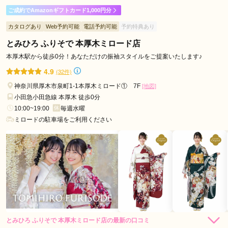
ご成約でAmazonギフトカード1,000円分
最初のスタッフさんが若い感じで、娘と話が弾む感じで印象良
カタログあり
Web予約可能
電話予約可能
予約特典あり
かったです
とみひろ ふりそで 本厚木ミロード店
口コミ公開日：2026年08月01日
本厚木駅から徒歩0分！あなただけの振袖スタイルをご提案いたします♪
振袖ふるーれ 橋本本店の口コミ・評判をもっと見る
4.9
(32件)
神奈川県厚木市泉町1-1本厚木ミロード① 7F
[地図]
小田急小田急線 本厚木 徒歩0分
10:00~19:00
毎週水曜
ミロードの駐車場をご利用ください
とみひろ ふりそで 本厚木ミロード店の最新の口コミ