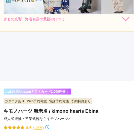
きもの京彩 海老名店の最新の口コミ
264,000
264,000
レン
円~
レン
円~
タル
タル
4.0
(税込)
(税込)
385,000
385,000
購
円~
購
円~
入
入
店内
4
店員
4
振袖選び
4
(税込)
(税込)
ご利用金額：
約220,000円
ご利用目的：
レンタル /
成人式
ご利用日：2025年05月
本人の好みに合わせていろいろ一緒に、選んで頂き満足のいく
振袖に出会えました。
口コミ公開日：2025年06月01日
ご成約でAmazonギフトカード1,000円分
きもの京彩 海老名店の口コミ・評判をもっと見る
カタログあり
Web予約可能
電話予約可能
予約特典あり
キモノハーツ 海老名 / kimono hearts Ebina
成人式振袖・卒業式袴ならキモノハーツ♪
4.6
(123件)