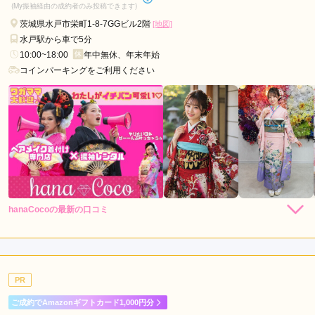
(My振袖経由の成約者のみ投稿できます)
茨城県水戸市栄町1-8-7GGビル2階
[地図]
水戸駅から車で5分
10:00~18:00
年中無休、年末年始
コインパーキングをご利用ください
hanaCocoの最新の口コミ
現在表示可能な口コミはございません。
PR
ご成約でAmazonギフトカード1,000円分