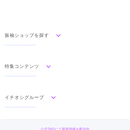
振袖ショップを探す
人気の振袖から探す
みんなの振袖ランキングトップ
特集コンテンツ
口コミから探す
色別ランキング
イベント・フェアから探す
口コミ一覧
赤
成人式の前撮り・後撮り特集
朱
ベージュ
ピンク
オレンジ
黄
緑
水色
青
紺
紫
茶
ゴールド
シルバー
イチオシグループ
ママ振特集
グレー
黒
白
その他
個性的振袖コーディネート特集
#振袖gram
タイプ別ランキング
成人式レポート
古典
エレガント
キュート
クール
グラマラス
TAKAZEN
振袖ブランド特集
公式SNSにて最新情報を配信中