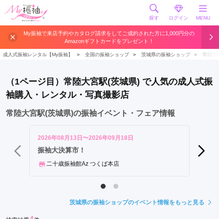
探す
ログイン
MENU
My振袖で来店予約やカタログ請求をしてご成約された方に1,000円分の
Amazonギフトカードをプレゼント！
成人式振袖レンタル【My振袖】
＞
全国の振袖ショップ
＞
茨城県の振袖ショップ
＞
常陸大
（1ページ目）常陸大宮駅(茨城県) で人気の成人式振
袖購入・レンタル・写真撮影店
常陸大宮駅(茨城県)の振袖イベント・フェア情報
2026年08月13日〜2026年09月18日
2026年
振袖大決算市！
振袖大
二十歳振袖館Az つくば本店
二十
茨城県の振袖ショップのイベント情報をもっと見る