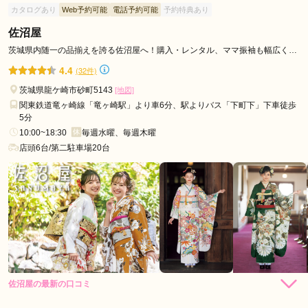
カタログあり
Web予約可能
電話予約可能
予約特典あり
佐沼屋
茨城県内随一の品揃えを誇る佐沼屋へ！購入・レンタル、ママ振袖も幅広く対
応可能です♪
4.4
(32件)
茨城県龍ケ崎市砂町5143
[地図]
関東鉄道竜ヶ崎線「竜ヶ崎駅」より車6分、駅よりバス「下町下」下車徒歩
5分
10:00~18:30
毎週水曜、毎週木曜
店頭6台/第二駐車場20台
佐沼屋の最新の口コミ
286,000
レン
円~
タル
3.7
(税込)
473,000
購
円~