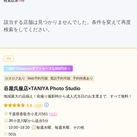
4
検索結果
件
該当する店舗は見つかりませんでした。条件を変えて再度
検索をしてください。
PR
ご成約でAmazonギフトカード1,000円分
カタログあり
Web予約可能
電話予約可能
予約特典あり
谷屋呉服店×TANIYA Photo Studio
地域最大の品揃え！前撮り撮影時から成人式当日のお支度まで、すべて無料！
4.6
(74件)
千葉県香取市小見川581
[地図]
JR小見川駅から徒歩5分
10:00~18:30
毎週水曜、毎週木曜、その他
50台