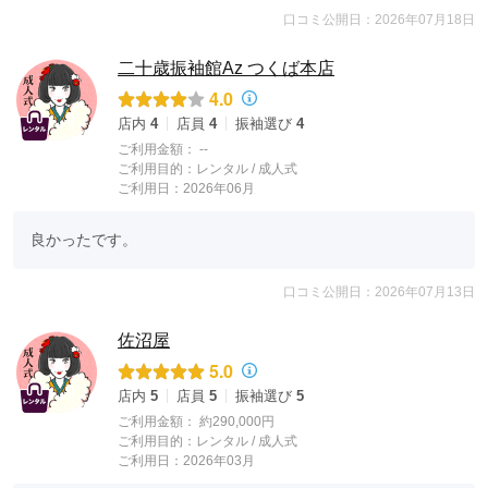
口コミ公開日：2026年07月18日
二十歳振袖館Az つくば本店
4.0
店内
4
店員
4
振袖選び
4
ご利用金額：
--
ご利用目的：
レンタル /
成人式
ご利用日：2026年06月
良かったです。
口コミ公開日：2026年07月13日
佐沼屋
5.0
店内
5
店員
5
振袖選び
5
ご利用金額：
約290,000円
ご利用目的：
レンタル /
成人式
ご利用日：2026年03月