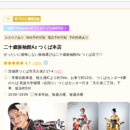
入
店内
4
店員
4
振袖選び
3
(税込)
ご利用金額：
約340,000円
ご利用目的：
レンタル /
成人式
PR
口コミ優秀店舗
ご利用日：2026年06月
ご成約でAmazonギフトカード1,000円分
見に行く気持ちで行ったら成約になりました。スタッフの方々
カタログあり
Web予約可能
電話予約可能
予約特典あり
に色々教えてもらいました
二十歳振袖館Az つくば本店
口コミ公開日：2026年07月18日
ぜったいに後悔しない振袖選びは二十歳振袖館Az つくば店で♡
佐沼屋の口コミ・評判をもっと見る
4.7
(195件)
茨城県つくば市天久保2-17-4
[地図]
・常磐自動車道、桜土浦ICより約7km。お車で約12分。 つくばセンター6番
のりば 筑波大学循環（右回り）つくばセンター行き「天久保二丁目」下
車、徒歩約5分
10:00~19:00
年末年始、毎週火曜、毎週水曜