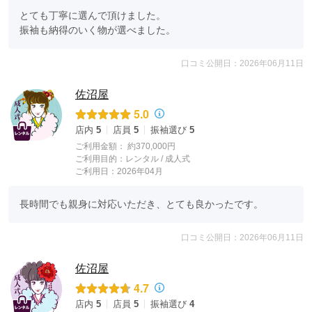
とても丁寧に選んで頂けました。

振袖も納得のいく物が選べました。
口コミ公開日：2026年06月11日
佐沼屋
5.0
店内
5
店員
5
振袖選び
5
ご利用金額：
約370,000円
ご利用目的：
レンタル /
成人式
ご利用日：2026年04月
長時間でも親身に対応いただき、とても良かったです。
口コミ公開日：2026年06月11日
佐沼屋
4.7
店内
5
店員
5
振袖選び
4