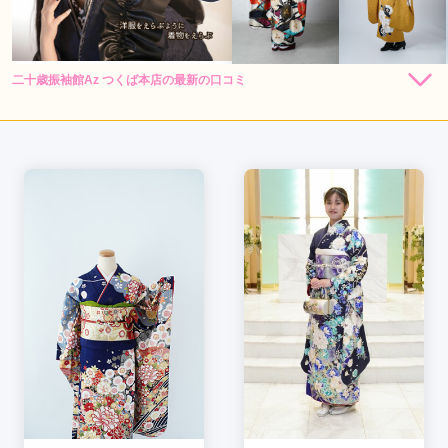
二十歳振袖館Az つくば本店の最新の口コミ
279,400
235,400
レン
円~
レン
円~
タル
タル
4.0
(税込)
(税込)
店内
4
店員
5
振袖選び
3
ご利用金額：
約300,000円
ご利用目的：
レンタル /
成人式
ご利用日：2026年07月
スタッフさんの対応が良かった
口コミ公開日：2026年08月02日
二十歳振袖館Az つくば本店の口コミ・評判をもっと見る