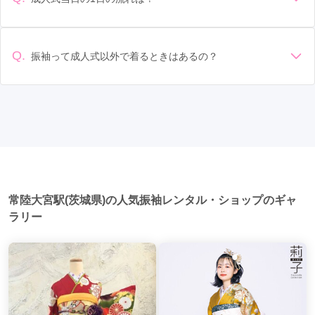
なることもあります。具体的な価格はMy振袖でプランをご確
返却のルールをしっかり確認しておく必要があります。 お店
準備: 着付け、ヘアメイクの予約はほとんどの場合が先着順の
認いただくか、店舗に問い合わせてみてください。
選び: 評判や口コミを事前にチェックして、信頼できるお店を
場合で、早朝からスタートする場合も多いです。 成人式: 一般
選びましょう。
的に午前中に成人式が行わる場合が多いですが、午前午後で
Q.
振袖って成人式以外で着るときはあるの？
二部制の地域もあるため、自分の市町村を確認しましょう。
はい、成人式以外でも振袖を着る機会はあります。例えば、
写真撮影: 成人式の後、家族や友人との記念撮影を行うことが
家族や友人の結婚式、卒業式、初詣などがあります。 成人式
多いです。 帰宅: 帰宅後、振袖から着替えます。振袖は当日返
以外での振袖の着用は、華やかな場に適しており、伝統的な
却せず、後日お店に返却しに行く場合が多いです。 同窓会: 成
日本の美しさを表現することができます。
人式当日に同窓会が行われる場合が多いです。 二次会: 同窓会
後、友人たちとの二次会や三次会を楽しむ人もいます。
常陸大宮駅(茨城県)の人気振袖レンタル・ショップのギャ
ラリー