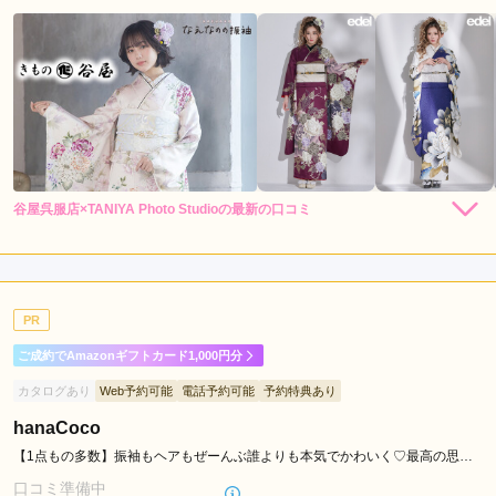
谷屋呉服店×TANIYA Photo Studioの最新の口コミ
4.0
店内
4
店員
4
振袖選び
4
ご利用金額：
約200,000円
ご利用目的：
レンタル /
成人式
PR
ご利用日：2026年04月
ご成約でAmazonギフトカード1,000円分
とても丁寧に対応していただきました
カタログあり
Web予約可能
電話予約可能
予約特典あり
hanaCoco
口コミ公開日：2026年05月17日
谷屋呉服店×TANIYA Photo Studioの口コミ・評判をもっと見る
【1点もの多数】振袖もヘアもぜーんぶ誰よりも本気でかわいく♡最高の思い
出を作ろう！
口コミ準備中