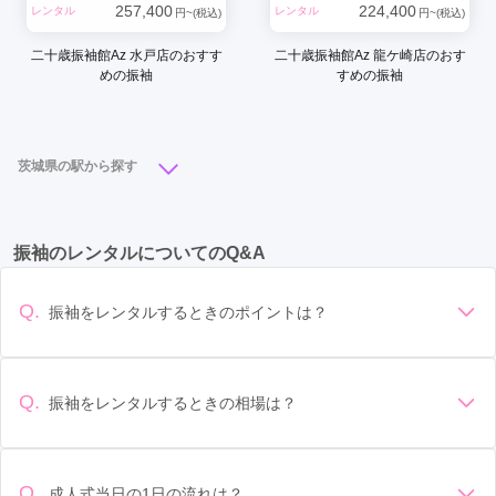
257,400
224,400
レンタル
レンタル
円~(税込)
円~(税込)
二十歳振袖館Az 水戸店のおすす
二十歳振袖館Az 龍ケ崎店のおす
めの振袖
すめの振袖
茨城県の駅から探す
土浦駅
(8)
水戸駅
(7)
つくば駅
(5)
勝田駅
(4)
振袖のレンタルについてのQ&A
石岡駅
(4)
下館駅
(3)
研究学園駅
(2)
古河駅
(2)
常陸多賀駅
(2)
内原駅
(2)
牛久駅
(1)
Q.
振袖をレンタルするときのポイントは？
大津港駅
(1)
取手駅
(1)
小木津駅
(1)
赤塚駅
(1)
デザイン: 好きな色や柄など自分の好みで選ぶ場合や、成人式
の会場の雰囲気に合わせてデザインを選ぶ場合などがありま
佐貫駅
(1)
す。 サイズ選び: 自分の体型に合ったサイズを選ぶことが大切
Q.
振袖をレンタルするときの相場は？
です。事前に試着をし、必要であればサイズ調整をお願いす
振袖のレンタル相場は店舗や地域、デザインによって異なり
ることもあります。 価格: 予算に合わせてプランを選ぶことが
ますが、一般的には10万円から30万円程度が相場とされてい
できます。また、プランやレンタル料金に含まれるもの（小
ます。 高級なものやブランド物になると、それ以上の価格に
物や帯、草履など）を確認しましょう。 期間: レンタル期間や
Q.
成人式当日の1日の流れは？