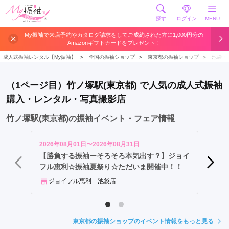
探す
ログイン
MENU
北
My振袖で来店予約やカタログ請求をしてご成約された方に1,000円分の
Amazonギフトカードをプレゼント！
千
住
成人式振袖レンタル【My振袖】
＞
全国の振袖ショップ
＞
東京都の振袖ショップ
＞
池袋・
駅
竹
（1ページ目）竹ノ塚駅(東京都) で人気の成人式振袖
ノ
購入・レンタル・写真撮影店
塚
駅
竹ノ塚駅(東京都)の振袖イベント・フェア情報
西
新
2026年08月01日〜2026年08月31日
2026年
井
【勝負する振袖ーそろそろ本気出す？】ジョイ
【勝負
フル恵利☆振袖夏祭り☆ただいま開催中！！
フル恵
駅
ジョイフル恵利 池袋店
ジョ
東京都の振袖ショップのイベント情報をもっと見る