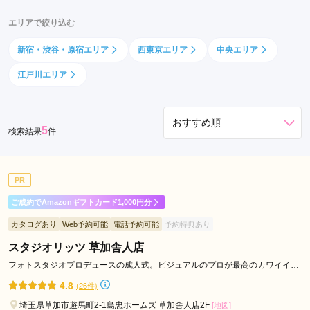
エリアで絞り込む
新宿・渋谷・原宿エリア
西東京エリア
中央エリア
江戸川エリア
5
検索結果
件
PR
ご成約でAmazonギフトカード1,000円分
カタログあり
Web予約可能
電話予約可能
予約特典あり
スタジオリッツ 草加舎人店
フォトスタジオプロデュースの成人式。ビジュアルのプロが最高のカワイイを
ご提案します。
4.8
(26件)
埼玉県草加市遊馬町2-1島忠ホームズ 草加舎人店2F
[地図]