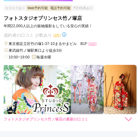
ご利用日：2026年07月
カタログあり
Web予約可能
電話予約可能
予約特典あり
たくさん試着させていただいてとても可愛い振袖を選べまし
フォトスタジオプリンセス竹ノ塚店
た！
年間22,000人以上の振袖撮影をしている安心の実績！
成約者の口コミ 少数あり
(2件)
口コミ公開日：2026年07月17日
ジョイフル恵利 竹の塚店の口コミ・評判をもっと見る
東京都足立区竹の塚1-37-10まるやまビル B1F
[地図]
東武線竹ノ塚駅東口より徒歩3分
10:00~19:00
毎週水曜
フォトスタジオプリンセス竹ノ塚店の最新の口コミ
4.0
店内
4
店員
4
振袖選び
4
撮影
4