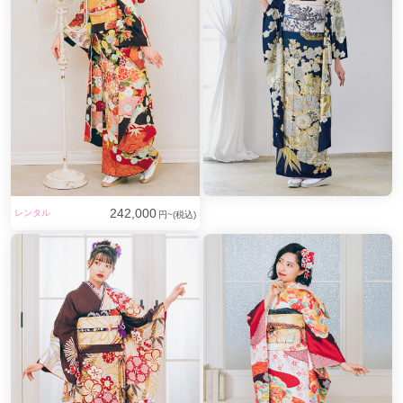
西葛西駅
(2)
亀戸駅
(2)
門前仲町駅
(2)
成城学園前駅
(1)
梅ヶ丘駅
(1)
経堂駅
(1)
中野新橋駅
(1)
幡ヶ谷駅
(1)
新江古田駅
(1)
西新宿五丁目駅
(1)
都庁前駅
(1)
初台駅
(1)
神泉駅
(1)
武蔵引田駅
(1)
西八王子駅
(1)
多摩センター駅
(1)
府中本町駅
(1)
福生駅
(1)
242,000
レンタル
円~(税込)
田無駅
(1)
花小金井駅
(1)
国領駅
(1)
志茂駅
(1)
仲御徒町駅
(1)
新御徒町駅
(1)
浅草橋駅
(1)
湯島駅
(1)
稲荷町駅
(1)
蔵前駅
(1)
鶯谷駅
(1)
茗荷谷駅
(1)
光が丘駅
(1)
新日本橋駅
(1)
日本橋駅
(1)
浜町駅
(1)
半蔵門駅
(1)
麹町駅
(1)
五反田駅
(1)
虎ノ門駅
(1)