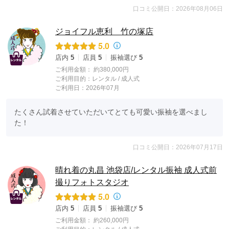
口コミ公開日：2026年08月06日
ジョイフル恵利 竹の塚店
5.0
店内
5
店員
5
振袖選び
5
ご利用金額：
約380,000円
ご利用目的：
レンタル /
成人式
ご利用日：2026年07月
たくさん試着させていただいてとても可愛い振袖を選べまし
た！
口コミ公開日：2026年07月17日
晴れ着の丸昌 池袋店/レンタル振袖 成人式前
撮りフォトスタジオ
5.0
店内
5
店員
5
振袖選び
5
ご利用金額：
約260,000円