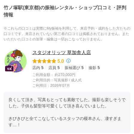
竹ノ塚駅(東京都)の振袖レンタル・ショップ口コミ・評判
情報
※これらの口コミは実際にMy振袖を利用して、来店予約・成約をした方たちの
口コミです。来店されていない第三者の口コミは掲載されておりません。また
いただいた口コミの加筆・編集は一切おこなっておりません。
スタジオリッツ 草加舎人店
5.0
店内
5
店員
5
振袖選び
5
撮影
5
ご利用金額：
約270,000円
ご利用目的：
写真撮影 /
成人式
ご利用日：2026年07月
良くして頂き、写真もとっても素敵でした。撮影も楽しそうで
した。子供も髪型等可愛くして頂き喜んでいました。

きびきびと全てこなしているスタッフの榎本さん、凄すぎま
す…！