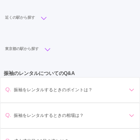
ご利用金額：
約74,000円
ご利用目的：
写真撮影 /
成人式
ご利用日：2021年12月
近くの駅から探す
帯を決めるのに難航したので、組合せ例のお写真があると有り
北千住駅
(8)
竹ノ塚駅
(2)
西新井駅
(2)
難いかなと思いました。見たままコーデのあるお店ではないの
で他の方と丸かぶりしなくて良いのかもしれません。
東京都の駅から探す
口コミ公開日：2021年12月20日
立川駅
(17)
池袋駅
(13)
町田駅
(12)
新宿駅
(11)
フォトスタジオプリンセス竹ノ塚店の口コミ・評判をもっと見る
振袖のレンタルについてのQ&A
吉祥寺駅
(10)
北千住駅
(8)
浅草駅
(7)
蒲田駅
(6)
渋谷駅
(6)
八王子駅
(6)
立川北駅
(6)
銀座駅
(6)
Q.
振袖をレンタルするときのポイントは？
錦糸町駅
(6)
東池袋駅
(5)
豊洲駅
(5)
デザイン: 好きな色や柄など自分の好みで選ぶ場合や、成人式
の会場の雰囲気に合わせてデザインを選ぶ場合などがありま
二子玉川駅
(4)
京急蒲田駅
(4)
明治神宮前駅
(4)
す。 サイズ選び: 自分の体型に合ったサイズを選ぶことが大切
Q.
振袖をレンタルするときの相場は？
表参道駅
(4)
目黒駅
(4)
府中駅
(4)
東十条駅
(4)
です。事前に試着をし、必要であればサイズ調整をお願いす
振袖のレンタル相場は店舗や地域、デザインによって異なり
ることもあります。 価格: 予算に合わせてプランを選ぶことが
上板橋駅
(4)
本蓮沼駅
(4)
人形町駅
(4)
ますが、一般的には10万円から30万円程度が相場とされてい
できます。また、プランやレンタル料金に含まれるもの（小
ます。 高級なものやブランド物になると、それ以上の価格に
物や帯、草履など）を確認しましょう。 期間: レンタル期間や