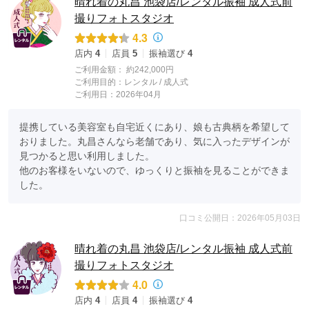
晴れ着の丸昌 池袋店/レンタル振袖 成人式前
撮りフォトスタジオ
4.3
店内
4
店員
5
振袖選び
4
ご利用金額：
約242,000円
ご利用目的：
レンタル /
成人式
ご利用日：2026年04月
提携している美容室も自宅近くにあり、娘も古典柄を希望して
おりました。丸昌さんなら老舗であり、気に入ったデザインが
見つかると思い利用しました。

他のお客様をいないので、ゆっくりと振袖を見ることができま
した。
口コミ公開日：2026年05月03日
晴れ着の丸昌 池袋店/レンタル振袖 成人式前
撮りフォトスタジオ
4.0
店内
4
店員
4
振袖選び
4