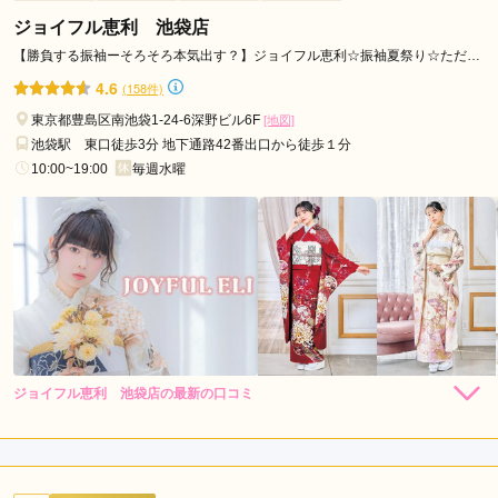
した。子供も髪型等可愛くして頂き喜んでいました。

ジョイフル恵利 池袋店
きびきびと全てこなしているスタッフの榎本さん、凄すぎま
【勝負する振袖ーそろそろ本気出す？】ジョイフル恵利☆振袖夏祭り☆ただい
す…！
ま開催中！！
4.6
(158件)
東京都豊島区南池袋1-24-6深野ビル6F
[地図]
口コミ公開日：2026年08月06日
池袋駅 東口徒歩3分 地下通路42番出口から徒歩１分
スタジオリッツ 草加舎人店の口コミ・評判をもっと見る
10:00~19:00
毎週水曜
ジョイフル恵利 池袋店の最新の口コミ
264,000
308,000
レン
円~
レン
円~
タル
タル
5.0
(税込)
(税込)
382,800
473,000
購
円~
購
円~
入
入
店内
5
店員
5
振袖選び
5
(税込)
(税込)
ご利用金額：
約272,000円
ご利用目的：
レンタル /
成人式