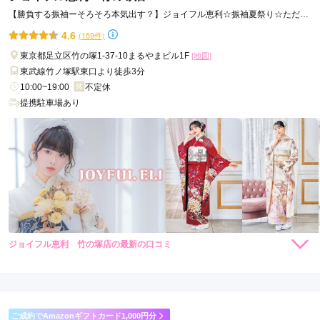
【勝負する振袖ーそろそろ本気出す？】ジョイフル恵利☆振袖夏祭り☆ただい
ま開催中！！
4.6
(159件)
東京都足立区竹の塚1-37-10まるやまビル1F
[地図]
東武線竹ノ塚駅東口より徒歩3分
10:00~19:00
不定休
提携駐車場あり
ジョイフル恵利 竹の塚店の最新の口コミ
264,000
308,000
レン
円~
レン
円~
タル
タル
5.0
(税込)
(税込)
382,800
473,000
購
円~
購
円~
入
入
店内
5
店員
5
振袖選び
5
(税込)
(税込)
ご利用金額：
約380,000円
ご利用目的：
レンタル /
成人式
ご成約でAmazonギフトカード1,000円分