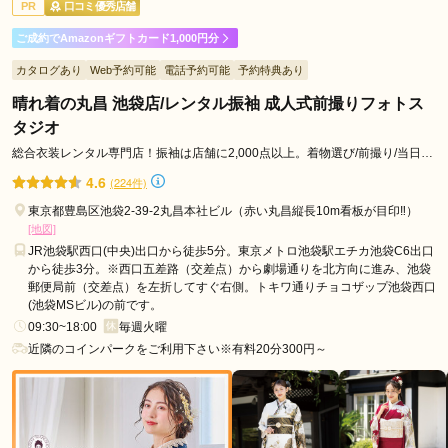
PR
口コミ優秀店舗
ご利用日：2026年05月
ご成約でAmazonギフトカード1,000円分
着物選びの際、希望に沿うようにアドバイスや色味の提案など
カタログあり
Web予約可能
電話予約可能
予約特典あり
様々してもらったため、希望通りに着物を決めることができ
た。
晴れ着の丸昌 池袋店/レンタル振袖 成人式前撮りフォトス
タジオ
口コミ公開日：2026年06月16日
総合衣装レンタル専門店！振袖は店舗に2,000点以上。着物選び/前撮り/当日着
ジョイフル恵利 池袋店の口コミ・評判をもっと見る
付までフルサポート！
4.6
(224件)
東京都豊島区池袋2-39-2丸昌本社ビル（赤い丸昌縦長10m看板が目印‼︎）
[地図]
JR池袋駅西口(中央)出口から徒歩5分。東京メトロ池袋駅エチカ池袋C6出口
から徒歩3分。※西口五差路（交差点）から劇場通りを北方向に進み、池袋
郵便局前（交差点）を左折してすぐ右側。トキワ通りチョコザップ池袋西口
(池袋MSビル)の前です。
09:30~18:00
毎週火曜
近隣のコインパークをご利用下さい※有料20分300円～