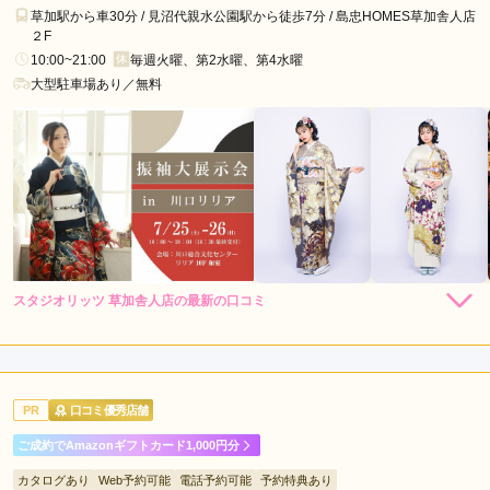
草加駅から車30分 / 見沼代親水公園駅から徒歩7分 / 島忠HOMES草加舎人店
２F
10:00~21:00
毎週火曜、第2水曜、第4水曜
大型駐車場あり／無料
スタジオリッツ 草加舎人店の最新の口コミ
5.0
店内
5
店員
5
振袖選び
5
撮影
5
ご利用金額：
約270,000円
ご利用目的：
写真撮影 /
成人式
PR
口コミ優秀店舗
ご利用日：2026年07月
ご成約でAmazonギフトカード1,000円分
良くして頂き、写真もとっても素敵でした。撮影も楽しそうで
カタログあり
Web予約可能
電話予約可能
予約特典あり