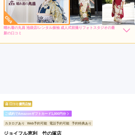
晴れ着の丸昌 池袋店/レンタル振袖 成人式前撮りフォトスタジオの最
308,000
286,000
レン
円~
レン
円~
新の口コミ
タル
タル
(税込)
(税込)
5.0
店内
5
店員
5
振袖選び
5
ご利用金額：
約260,000円
ご利用目的：
レンタル /
成人式
ご利用日：2026年06月
希望に沿って選んで頂きとても満足です
口コミ公開日：2026年07月04日
晴れ着の丸昌 池袋店/レンタル振袖 成人式前撮りフォトスタジオの口コミ・
評判をもっと見る
口コミ優秀店舗
ご成約でAmazonギフトカード1,000円分
カタログあり
Web予約可能
電話予約可能
予約特典あり
ジョイフル恵利 竹の塚店