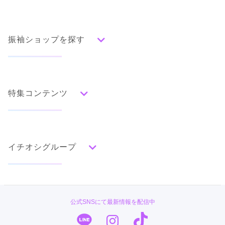
振袖ショップを探す
人気の振袖から探す
みんなの振袖ランキングトップ
特集コンテンツ
口コミから探す
色別ランキング
イベント・フェアから探す
口コミ一覧
赤
成人式の前撮り・後撮り特集
朱
ベージュ
ピンク
オレンジ
黄
緑
水色
青
紺
紫
茶
ゴールド
シルバー
イチオシグループ
ママ振特集
グレー
黒
白
その他
個性的振袖コーディネート特集
PLUM
タイプ別ランキング
成人式レポート
古典
エレガント
キュート
クール
グラマラス
#振袖gram
振袖ブランド特集
公式SNSにて最新情報を配信中
レトロ
TAKAZEN
口コミ優秀店舗