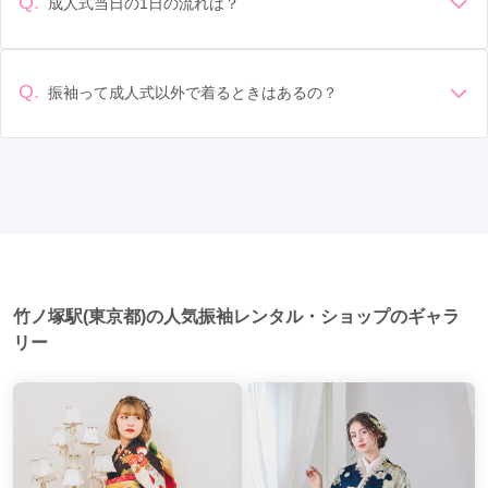
Q.
成人式当日の1日の流れは？
大井町駅
(4)
自由が丘駅
(3)
荻窪駅
(3)
なることもあります。具体的な価格はMy振袖でプランをご確
返却のルールをしっかり確認しておく必要があります。 お店
準備: 着付け、ヘアメイクの予約はほとんどの場合が先着順の
認いただくか、店舗に問い合わせてみてください。
原宿駅
選び: 評判や口コミを事前にチェックして、信頼できるお店を
(3)
京王八王子駅
(3)
日野駅
(3)
場合で、早朝からスタートする場合も多いです。 成人式: 一般
選びましょう。
豊田駅
(3)
田端駅
(3)
地下鉄成増駅
(3)
的に午前中に成人式が行わる場合が多いですが、午前午後で
Q.
振袖って成人式以外で着るときはあるの？
二部制の地域もあるため、自分の市町村を確認しましょう。
成増駅
(3)
小岩駅
(3)
葛西駅
(3)
馬込駅
(2)
はい、成人式以外でも振袖を着る機会はあります。例えば、
写真撮影: 成人式の後、家族や友人との記念撮影を行うことが
家族や友人の結婚式、卒業式、初詣などがあります。 成人式
多いです。 帰宅: 帰宅後、振袖から着替えます。振袖は当日返
新宿三丁目駅
(2)
西荻窪駅
(2)
代官山駅
(2)
以外での振袖の着用は、華やかな場に適しており、伝統的な
却せず、後日お店に返却しに行く場合が多いです。 同窓会: 成
日本の美しさを表現することができます。
人式当日に同窓会が行われる場合が多いです。 二次会: 同窓会
恵比寿駅
(2)
祐天寺駅
(2)
国分寺駅
(2)
後、友人たちとの二次会や三次会を楽しむ人もいます。
武蔵小金井駅
(2)
十条駅
(2)
上野広小路駅
(2)
御徒町駅
(2)
田原町駅
(2)
千駄木駅
(2)
竹ノ塚駅(東京都)の人気振袖レンタル・ショップのギャラ
後楽園駅
(2)
水道橋駅
(2)
江古田駅
(2)
リー
巣鴨駅
(2)
竹ノ塚駅
(2)
西新井駅
(2)
三越前駅
(2)
有楽町駅
(2)
銀座一丁目駅
(2)
武蔵小山駅
(2)
六本木駅
(2)
神谷町駅
(2)
麻布十番駅
(2)
一之江駅
(2)
船堀駅
(2)