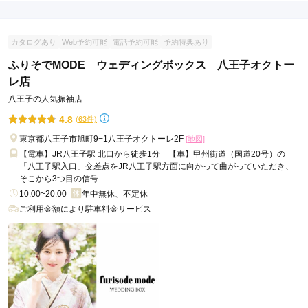
カタログあり
Web予約可能
電話予約可能
予約特典あり
ふりそでMODE ウェディングボックス 八王子オクトー
レ店
八王子の人気振袖店
4.8
(63件)
東京都八王子市旭町9−1八王子オクトーレ2F
[地図]
【電車】JR八王子駅 北口から徒歩1分 【車】甲州街道（国道20号）の
「八王子駅入口」交差点をJR八王子駅方面に向かって曲がっていただき、
そこから3つ目の信号
10:00~20:00
年中無休、不定休
ご利用金額により駐車料金サービス