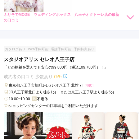
ふりそでMODE ウェディングボックス 八王子オクトーレ店の最新
の口コミ
4.3
店内
4
店員
4
振袖選び
5
ご利用金額：
約255,000円
ご利用目的：
レンタル /
成人式
カタログあり
Web予約可能
電話予約可能
予約特典あり
ご利用日：2025年11月
スタジオアリス セレオ八王子店
急な予約にも対応して頂きありがとうございました。

「どの振袖を選んでも安心の99,800円（税込109,780円）！」
振袖の種類もたくさんあり、いいものが選べました。
成約者の口コミ 少数あり
(1件)
東京都八王子市旭町1-1セレオ八王子 北館 7F
[地図]
口コミ公開日：2025年12月27日
JR八王子駅北口より徒歩1分 または京王八王子駅より徒歩5分
ふりそでMODE ウェディングボックス 八王子オクトーレ店の口コミ・評
10:00~19:00
不定休
判をもっと見る
ショッピングセンターの駐車場をご利用いただけます