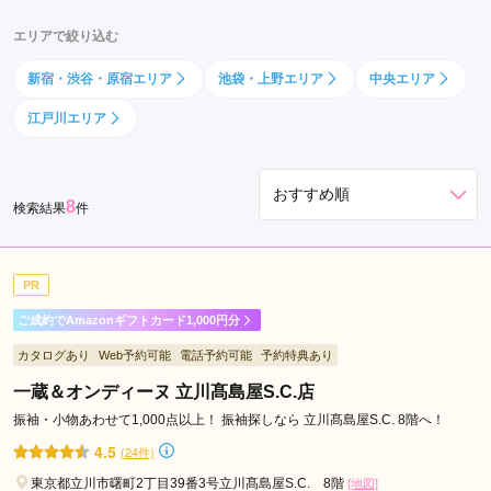
エリアで絞り込む
新宿・渋谷・原宿エリア
池袋・上野エリア
中央エリア
江戸川エリア
8
検索結果
件
PR
ご成約でAmazonギフトカード1,000円分
カタログあり
Web予約可能
電話予約可能
予約特典あり
一蔵＆オンディーヌ 立川髙島屋S.C.店
振袖・小物あわせて1,000点以上！ 振袖探しなら 立川髙島屋S.C. 8階へ！
4.5
(24件)
東京都立川市曙町2丁目39番3号立川髙島屋S.C. 8階
[地図]