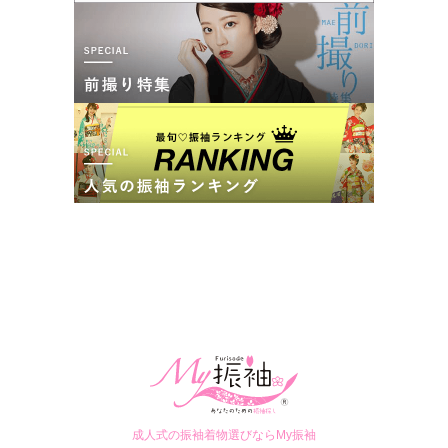
成人式の振袖着物選びならMy振袖