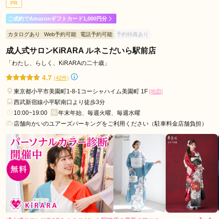
PR
ご利用日：2026年04月
ご成約でAmazonギフトカード1,000円分
スタッフの対応がとても良く

カタログあり
Web予約可能
電話予約可能
予約特典あり
たくさん試着もさせてもらったのですが最後まで丁寧に説明し
ていただきました。
成人式サロンKiRARA ルネこだいら駅前店
「わたし、らしく、KiRARAの二十歳」
口コミ公開日：2026年05月07日
4.7
(42件)
KIMONO＆ 八王子オーパ店の口コミ・評判をもっと見る
東京都小平市美園町1-8-1コーシャハイム美園町 1F
[地図]
西武新宿線小平駅南口より徒歩3分
10:00~19:00
年末年始、毎週火曜、毎週水曜
店舗向かいのユアーズパーキングをご利用ください（駐車料金店舗負担）