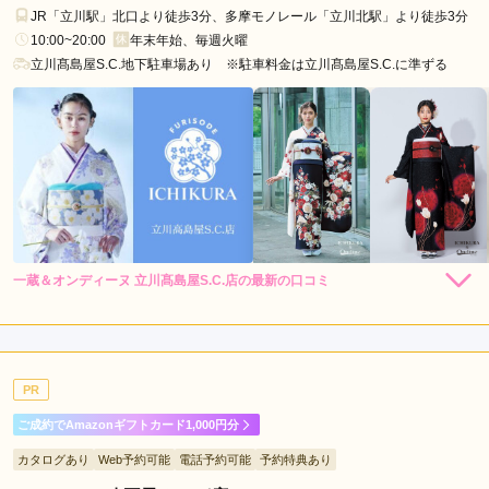
JR「立川駅」北口より徒歩3分、多摩モノレール「立川北駅」より徒歩3分
10:00~20:00
年末年始、毎週火曜
立川髙島屋S.C.地下駐車場あり ※駐車料金は立川髙島屋S.C.に準ずる
一蔵＆オンディーヌ 立川髙島屋S.C.店の最新の口コミ
198,000
148,000
レン
円~
レン
円~
タル
タル
4.0
(税込)
(税込)
348,000
298,000
購
円~
購
円~
入
入
店内
4
店員
4
振袖選び
4
(税込)
(税込)
ご利用金額：
約200,000円
ご利用目的：
レンタル /
成人式
PR
ご利用日：2026年06月
ご成約でAmazonギフトカード1,000円分
親身になってお付き合い下さいました。
カタログあり
Web予約可能
電話予約可能
予約特典あり