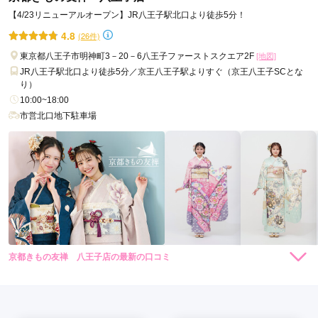
【4/23リニューアルオープン】JR八王子駅北口より徒歩5分！
口コミ公開日：2026年06月27日
4.8
(26件)
一蔵＆オンディーヌ 八王子店の口コミ・評判をもっと見る
東京都八王子市明神町3－20－6八王子ファーストスクエア2F
[地図]
JR八王子駅北口より徒歩5分／京王八王子駅よりすぐ（京王八王子SCとな
り）
10:00~18:00
市営北口地下駐車場
京都きもの友禅 八王子店の最新の口コミ
528,000
319,000
レン
円~
レン
円~
タル
タル
5.0
(税込)
(税込)
594,000
385,000
購
円~
購
円~
入
入
店内
5
店員
5
振袖選び
5
(税込)
(税込)
ご利用金額：
約190,000円