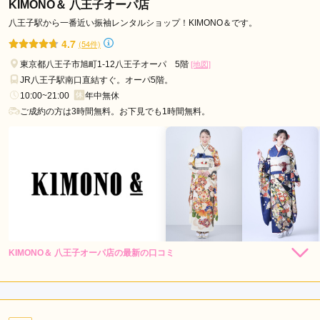
KIMONO＆ 八王子オーパ店
口コミ公開日：2026年06月24日
一蔵＆オンディーヌ 立川髙島屋S.C.店の口コミ・評判をもっと見る
八王子駅から一番近い振袖レンタルショップ！KIMONO＆です。
4.7
(54件)
東京都八王子市旭町1-12八王子オーパ 5階
[地図]
JR八王子駅南口直結すぐ。オーパ5階。
10:00~21:00
年中無休
ご成約の方は3時間無料。お下見でも1時間無料。
KIMONO＆ 八王子オーパ店の最新の口コミ
162,800
228,800
レン
円~
レン
円~
タル
タル
5.0
(税込)
(税込)
店内
5
店員
5
振袖選び
5
ご利用金額：
約250,000円
ご利用目的：
レンタル /
成人式