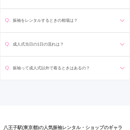
錦糸町駅
(6)
東池袋駅
(5)
豊洲駅
(5)
デザイン: 好きな色や柄など自分の好みで選ぶ場合や、成人式
の会場の雰囲気に合わせてデザインを選ぶ場合などがありま
二子玉川駅
(4)
京急蒲田駅
(4)
明治神宮前駅
(4)
す。 サイズ選び: 自分の体型に合ったサイズを選ぶことが大切
Q.
振袖をレンタルするときの相場は？
表参道駅
(4)
目黒駅
(4)
府中駅
(4)
東十条駅
(4)
です。事前に試着をし、必要であればサイズ調整をお願いす
振袖のレンタル相場は店舗や地域、デザインによって異なり
ることもあります。 価格: 予算に合わせてプランを選ぶことが
上板橋駅
(4)
本蓮沼駅
(4)
人形町駅
(4)
ますが、一般的には10万円から30万円程度が相場とされてい
できます。また、プランやレンタル料金に含まれるもの（小
ます。 高級なものやブランド物になると、それ以上の価格に
物や帯、草履など）を確認しましょう。 期間: レンタル期間や
Q.
成人式当日の1日の流れは？
大井町駅
(4)
自由が丘駅
(3)
荻窪駅
(3)
なることもあります。具体的な価格はMy振袖でプランをご確
返却のルールをしっかり確認しておく必要があります。 お店
準備: 着付け、ヘアメイクの予約はほとんどの場合が先着順の
認いただくか、店舗に問い合わせてみてください。
原宿駅
選び: 評判や口コミを事前にチェックして、信頼できるお店を
(3)
京王八王子駅
(3)
日野駅
(3)
場合で、早朝からスタートする場合も多いです。 成人式: 一般
選びましょう。
豊田駅
(3)
田端駅
(3)
地下鉄成増駅
(3)
的に午前中に成人式が行わる場合が多いですが、午前午後で
Q.
振袖って成人式以外で着るときはあるの？
二部制の地域もあるため、自分の市町村を確認しましょう。
成増駅
(3)
小岩駅
(3)
葛西駅
(3)
馬込駅
(2)
はい、成人式以外でも振袖を着る機会はあります。例えば、
写真撮影: 成人式の後、家族や友人との記念撮影を行うことが
家族や友人の結婚式、卒業式、初詣などがあります。 成人式
多いです。 帰宅: 帰宅後、振袖から着替えます。振袖は当日返
新宿三丁目駅
(2)
西荻窪駅
(2)
代官山駅
(2)
以外での振袖の着用は、華やかな場に適しており、伝統的な
却せず、後日お店に返却しに行く場合が多いです。 同窓会: 成
日本の美しさを表現することができます。
人式当日に同窓会が行われる場合が多いです。 二次会: 同窓会
恵比寿駅
(2)
祐天寺駅
(2)
国分寺駅
(2)
後、友人たちとの二次会や三次会を楽しむ人もいます。
武蔵小金井駅
(2)
十条駅
(2)
上野広小路駅
(2)
御徒町駅
(2)
田原町駅
(2)
千駄木駅
(2)
八王子駅(東京都)の人気振袖レンタル・ショップのギャラ
後楽園駅
(2)
水道橋駅
(2)
江古田駅
(2)