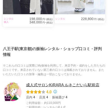
198,000
228,800
レンタル
レンタル
円~(税込)
円~(税込)
348,000
購入
円~(税込)
八王子駅(東京都)の振袖レンタル・ショップ口コミ・評判
情報
※これらの口コミは実際にMy振袖を利用して、来店予約・成約をした方たちの
口コミです。来店されていない第三者の口コミは掲載されておりません。また
いただいた口コミの加筆・編集は一切おこなっておりません。
成人式サロンKiRARA ルネこだいら駅前店
4.0
店内
4
店員
4
振袖選び
4
ご利用金額：
約110,000円
ご利用目的：
レンタル /
成人式