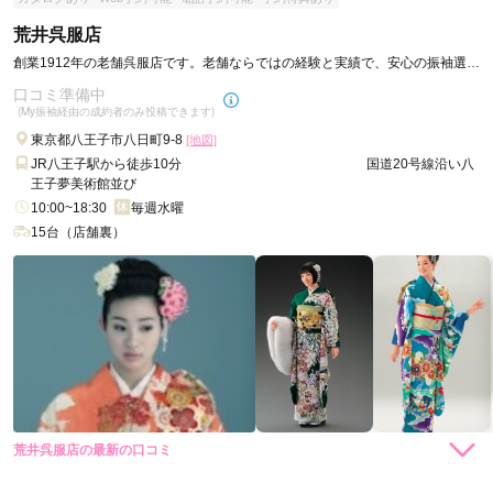
荒井呉服店
創業1912年の老舗呉服店です。老舗ならではの経験と実績で、安心の振袖選び
をお手伝い致します。
口コミ準備中
(My振袖経由の成約者のみ投稿できます)
東京都八王子市八日町9-8
[地図]
JR八王子駅から徒歩10分 国道20号線沿い八
王子夢美術館並び
10:00~18:30
毎週水曜
15台（店舗裏）
荒井呉服店の最新の口コミ
現在表示可能な口コミはございません。