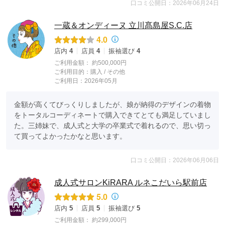
口コミ公開日：2026年06月24日
一蔵＆オンディーヌ 立川髙島屋S.C.店
4.0
店内
4
店員
4
振袖選び
4
ご利用金額：
約500,000円
ご利用目的：
購入 /
その他
ご利用日：2026年05月
金額が高くてびっくりしましたが、娘が納得のデザインの着物
をトータルコーディネートで購入できてとても満足していまし
た。三姉妹で、成人式と大学の卒業式で着れるので、思い切っ
て買ってよかったかなと思います。
口コミ公開日：2026年06月06日
成人式サロンKiRARA ルネこだいら駅前店
5.0
店内
5
店員
5
振袖選び
5
ご利用金額：
約299,000円