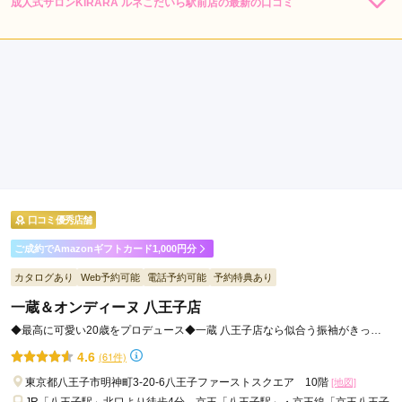
成人式サロンKiRARA ルネこだいら駅前店の最新の口コミ
4.0
店内
4
店員
4
振袖選び
4
ご利用金額：
約110,000円
ご利用目的：
レンタル /
成人式
ご利用日：2026年06月
急な予約にも関わらず、対応していただけてよかったです。
口コミ公開日：2026年07月09日
成人式サロンKiRARA ルネこだいら駅前店の口コミ・評判をもっと見る
口コミ優秀店舗
ご成約でAmazonギフトカード1,000円分
カタログあり
Web予約可能
電話予約可能
予約特典あり
一蔵＆オンディーヌ 八王子店
◆最高に可愛い20歳をプロデュース◆一蔵 八王子店なら似合う振袖がきっと
見つかる！！
4.6
(61件)
東京都八王子市明神町3-20-6八王子ファーストスクエア 10階
[地図]