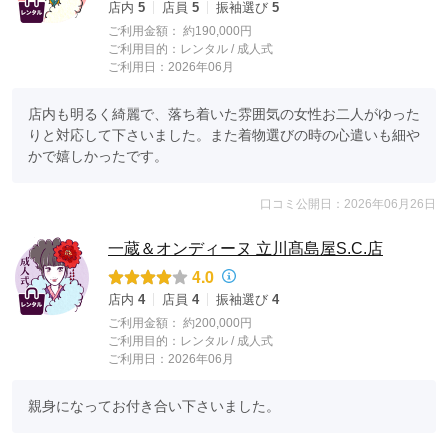
店内
5
店員
5
振袖選び
5
ご利用金額：
約190,000円
ご利用目的：
レンタル /
成人式
ご利用日：2026年06月
店内も明るく綺麗で、落ち着いた雰囲気の女性お二人がゆった
りと対応して下さいました。また着物選びの時の心遣いも細や
かで嬉しかったです。
口コミ公開日：2026年06月26日
一蔵＆オンディーヌ 立川髙島屋S.C.店
4.0
店内
4
店員
4
振袖選び
4
ご利用金額：
約200,000円
ご利用目的：
レンタル /
成人式
ご利用日：2026年06月
親身になってお付き合い下さいました。