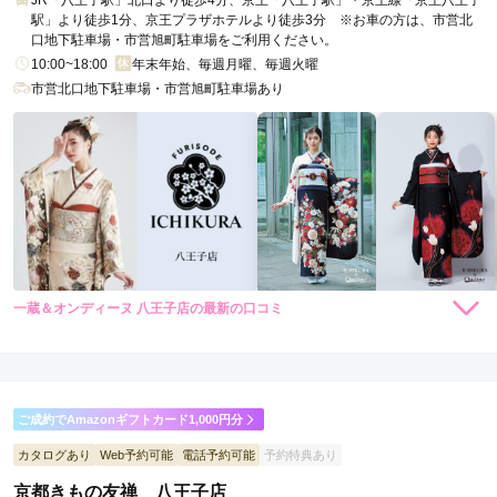
JR「八王子駅」北口より徒歩4分、京王「八王子駅」・京王線「京王八王子
駅」より徒歩1分、京王プラザホテルより徒歩3分 ※お車の方は、市営北
口地下駐車場・市営旭町駐車場をご利用ください。
10:00~18:00
年末年始、毎週月曜、毎週火曜
市営北口地下駐車場・市営旭町駐車場あり
一蔵＆オンディーヌ 八王子店の最新の口コミ
198,000
148,000
レン
円~
レン
円~
タル
タル
4.7
(税込)
(税込)
348,000
298,000
購
円~
購
円~
入
入
店内
5
店員
5
振袖選び
4
(税込)
(税込)
ご利用金額：
--
ご利用目的：
レンタル /
成人式
ご成約でAmazonギフトカード1,000円分
ご利用日：2026年05月
カタログあり
Web予約可能
電話予約可能
予約特典あり
店員さんが優しかった。
京都きもの友禅 八王子店