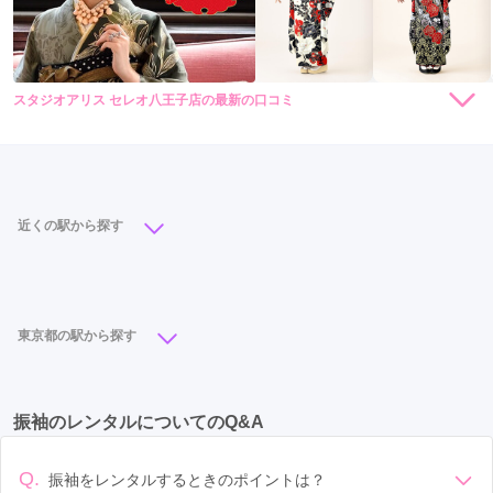
スタジオアリス セレオ八王子店の最新の口コミ
5.0
店内
5
店員
5
振袖選び
5
ご利用金額：
約110,000円
ご利用目的：
レンタル /
成人式
ご利用日：2021年05月
近くの駅から探す
来年前撮りをします。

八王子駅
(6)
京王八王子駅
(3)
西八王子駅
(1)
対応がとても丁寧で、気持ち良く手続きできました。
東京都の駅から探す
口コミ公開日：2021年05月24日
スタジオアリス セレオ八王子店の口コミ・評判をもっと見る
立川駅
(17)
池袋駅
(13)
町田駅
(12)
新宿駅
(11)
振袖のレンタルについてのQ&A
吉祥寺駅
(10)
北千住駅
(8)
浅草駅
(7)
蒲田駅
(6)
渋谷駅
(6)
八王子駅
(6)
立川北駅
(6)
銀座駅
(6)
Q.
振袖をレンタルするときのポイントは？