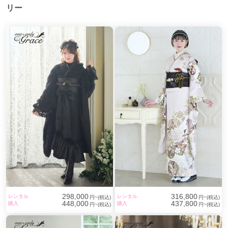
リー
巣鴨駅
(2)
竹ノ塚駅
(2)
西新井駅
(2)
三越前駅
(2)
有楽町駅
(2)
銀座一丁目駅
(2)
武蔵小山駅
(2)
六本木駅
(2)
神谷町駅
(2)
麻布十番駅
(2)
一之江駅
(2)
船堀駅
(2)
西葛西駅
(2)
亀戸駅
(2)
門前仲町駅
(2)
成城学園前駅
(1)
梅ヶ丘駅
(1)
経堂駅
(1)
中野新橋駅
(1)
幡ヶ谷駅
(1)
新江古田駅
(1)
西新宿五丁目駅
(1)
都庁前駅
(1)
初台駅
(1)
神泉駅
(1)
武蔵引田駅
(1)
西八王子駅
(1)
多摩センター駅
(1)
府中本町駅
(1)
福生駅
(1)
298,000
316,800
レンタル
レンタル
円~(税込)
円~(税込)
田無駅
(1)
花小金井駅
(1)
国領駅
(1)
志茂駅
(1)
448,000
437,800
購入
購入
円~(税込)
円~(税込)
仲御徒町駅
(1)
新御徒町駅
(1)
浅草橋駅
(1)