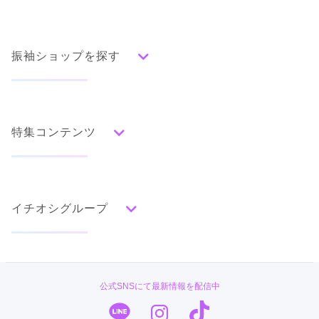
振袖ショップを探す
人気の振袖から探す
みんなの振袖ランキングトップ
特集コンテンツ
口コミから探す
色別ランキング
イベント・フェアから探す
口コミ一覧
赤
成人式の前撮り・後撮り特集
朱
ベージュ
ピンク
オレンジ
黄
緑
水色
青
紺
紫
茶
ゴールド
シルバー
イチオシグループ
ママ振特集
グレー
黒
白
その他
個性的振袖コーディネート特集
#振袖gram
タイプ別ランキング
成人式レポート
古典
エレガント
キュート
クール
グラマラス
TAKAZEN
振袖ブランド特集
公式SNSにて最新情報を配信中
レトロ
PLUM
口コミ優秀店舗