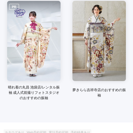
ご利用目的：
レンタル /
成人式
ご利用日：2026年06月
PR
店内も明るく綺麗で、落ち着いた雰囲気の女性お二人がゆった
りと対応して下さいました。また着物選びの時の心遣いも細や
かで嬉しかったです。
口コミ公開日：2026年06月26日
京都きもの友禅 八王子店の口コミ・評判をもっと見る
晴れ着の丸昌 池袋店/レンタル振
夢きらら吉祥寺店のおすすめの振
袖 成人式前撮りフォトスタジオ
袖
のおすすめの振袖
カタログあり
Web予約可能
電話予約可能
予約特典あり