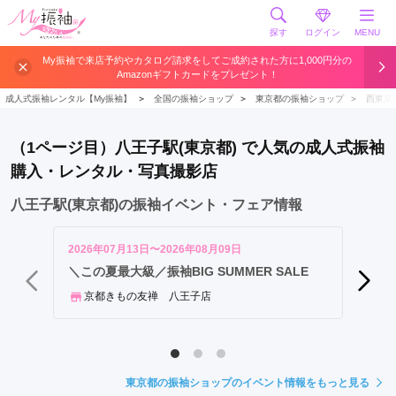
探す
ログイン
MENU
八
My振袖で来店予約やカタログ請求をしてご成約された方に1,000円分の
Amazonギフトカードをプレゼント！
王
子
成人式振袖レンタル【My振袖】
＞
全国の振袖ショップ
＞
東京都の振袖ショップ
＞
西東京
駅
京
（1ページ目）八王子駅(東京都) で人気の成人式振袖
王
購入・レンタル・写真撮影店
八
王
八王子駅(東京都)の振袖イベント・フェア情報
子
駅
2026年07月13日〜2026年08月09日
2026年
西
八王子
＼この夏最大級／振袖BIG SUMMER SALE
ョン／
八
京都きもの友禅 八王子店
王
一蔵
子
駅
東京都の振袖ショップのイベント情報をもっと見る