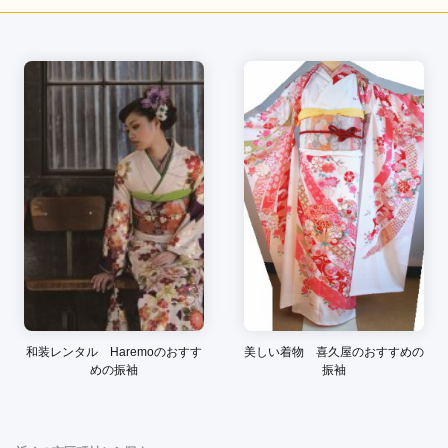
店内
5
店員
5
振袖選び
5
ご利用金額：
約150,000円
ご利用目的：
レンタル /
成人式
ご利用日：2026年05月
とても親切にしてもらった。かわいい着物を見つけることが出
来て良かった。
口コミ公開日：2026年06月19日
しぇりり中通本店(岩田写真中通本店)の口コミ・評判をもっと見る
和装レンタル Haremoのおすす
美しい着物 喜久屋のおすすめの
めの振袖
振袖