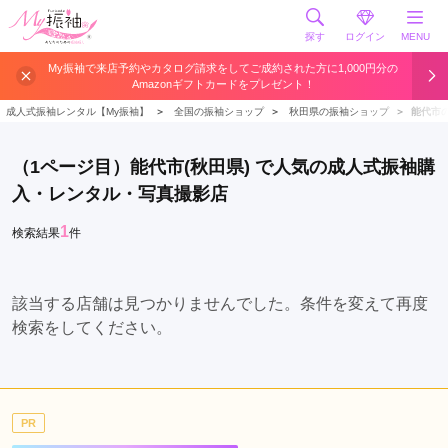
探す
ログイン
MENU
秋
My振袖で来店予約やカタログ請求をしてご成約された方に1,000円分の
Amazonギフトカードをプレゼント！
田
市
成人式振袖レンタル【My振袖】
＞
全国の振袖ショップ
＞
秋田県の振袖ショップ
＞
能代市
横
手
（1ページ目）能代市(秋田県) で人気の成人式振袖購
市
入・レンタル・写真撮影店
大
仙
1
検索結果
件
市
湯
沢
該当する店舗は見つかりませんでした。条件を変えて再度
市
検索をしてください。
由
利
本
荘
PR
市