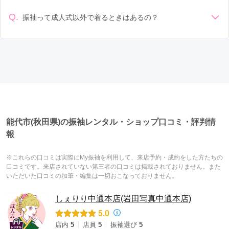
場合で、早朝からスタートする場合も多いです。 成人式: 一般
選びましょう。
的に午前中に成人式が行わる場合が多いですが、午前午後で
Q.
振袖って成人式以外で着るときはあるの？
二部制の地域もあるため、自分の市町村を確認しましょう。
はい、成人式以外でも振袖を着る機会はあります。例えば、
写真撮影: 成人式の後、家族や友人との記念撮影を行うことが
家族や友人の結婚式、卒業式、初詣などがあります。 成人式
多いです。 帰宅: 帰宅後、振袖から着替えます。振袖は当日返
以外での振袖の着用は、華やかな場に適しており、伝統的な
却せず、後日お店に返却しに行く場合が多いです。 同窓会: 成
日本の美しさを表現することができます。
人式当日に同窓会が行われる場合が多いです。 二次会: 同窓会
後、友人たちとの二次会や三次会を楽しむ人もいます。
能代市(秋田県)の振袖レンタル・ショップ口コミ・評判情
報
※これらの口コミは実際にMy振袖を利用して、来店予約・成約をした方たちの
口コミです。来店されていない第三者の口コミは掲載されておりません。また
いただいた口コミの加筆・編集は一切おこなっておりません。
しぇりり中通本店(岩田写真中通本店)
5.0
店内
5
店員
5
振袖選び
5