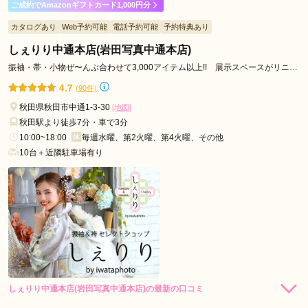
ご成約でAmazonギフトカード1,000円分
カタログあり
Web予約可能
電話予約可能
予約特典あり
しぇりり中通本店(岩田写真中通本店)
振袖・帯・小物ぜ〜んぶ合わせて3,000アイテム以上!! 展示スペースがリニュ
ーアルで拡大!!
4.7
(90件)
秋田県秋田市中通1-3-30
[地図]
秋田駅より徒歩7分・車で3分
10:00~18:00
毎週水曜、第2火曜、第4火曜、その他
10台＋近隣駐車場有り
しぇりり中通本店(岩田写真中通本店)の最新の口コミ
5.0