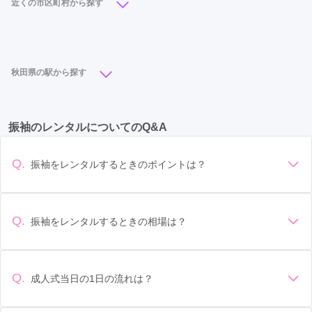
近くの市区町村から探す
秋田市
(17)
横手市
(5)
大仙市
(2)
湯沢市
(2)
由利本荘市
(2)
秋田県の駅から探す
秋田駅
(8)
横手駅
(2)
湯沢駅
(1)
振袖のレンタルについてのQ&A
Q.
振袖をレンタルするときのポイントは？
デザイン: 好きな色や柄など自分の好みで選ぶ場合や、成人式
の会場の雰囲気に合わせてデザインを選ぶ場合などがありま
す。 サイズ選び: 自分の体型に合ったサイズを選ぶことが大切
Q.
振袖をレンタルするときの相場は？
です。事前に試着をし、必要であればサイズ調整をお願いす
振袖のレンタル相場は店舗や地域、デザインによって異なり
ることもあります。 価格: 予算に合わせてプランを選ぶことが
ますが、一般的には10万円から30万円程度が相場とされてい
できます。また、プランやレンタル料金に含まれるもの（小
ます。 高級なものやブランド物になると、それ以上の価格に
物や帯、草履など）を確認しましょう。 期間: レンタル期間や
Q.
成人式当日の1日の流れは？
なることもあります。具体的な価格はMy振袖でプランをご確
返却のルールをしっかり確認しておく必要があります。 お店
準備: 着付け、ヘアメイクの予約はほとんどの場合が先着順の
認いただくか、店舗に問い合わせてみてください。
選び: 評判や口コミを事前にチェックして、信頼できるお店を