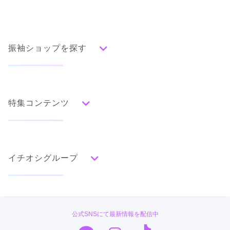
振袖ショップを探す
人気の振袖から探す
みんなの振袖ランキングトップ
特集コンテンツ
口コミから探す
色別ランキング
イベント・フェアから探す
口コミ一覧
赤
成人式の前撮り・後撮り特集
朱
ベージュ
ピンク
オレンジ
黄
緑
水色
青
紺
紫
茶
ゴールド
シルバー
イチオシグループ
ママ振特集
グレー
黒
白
その他
個性的振袖コーディネート特集
菊京屋
タイプ別ランキング
成人式レポート
古典
エレガント
キュート
クール
グラマラス
TAKAZEN
振袖ブランド特集
公式SNSにて最新情報を配信中
レトロ