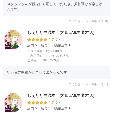
スタッフさんが親身に対応していただき、振袖選びが楽しかっ
たです。
口コミ公開日：2026年04月18日
しぇりり中通本店(岩田写真中通本店)
4.7
店内
5
店員
5
振袖選び
4
ご利用金額：
約77,000円
ご利用目的：
レンタル /
成人式
ご利用日：2026年03月
いい色の振袖が決まってよかったです！
口コミ公開日：2026年03月11日
しぇりり中通本店(岩田写真中通本店)
4.7
店内
5
店員
5
振袖選び
4