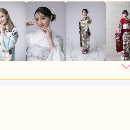
220,000
231,000
231,000
242,
円~(税
レンタ
円~(税
レンタ
円~(税
レンタ
ル
ル
ル
込)
込)
込)
店員
5
振袖選び
5
利用目的：
レンタル /
成人式
ご利用日：2026年07月
びについてアドバイス頂き助かりました。また、他店と比べても
い方法なども融通が効いて良かったです。
口コミ公開日：2026年07月31
っと見る