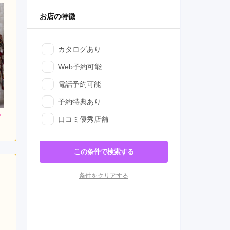
お店の特徴
カタログあり
Web予約可能
電話予約可能
予約特典あり
000
231,000
220,000
口コミ優秀店舗
円~(税
レンタ
円~(税
レンタ
円~(税
ル
ル
込)
込)
込)
この条件で検索する
条件をクリアする
日