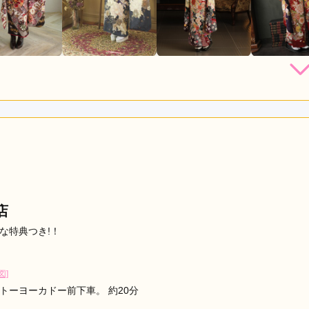
店員
5
振袖選び
5
利用目的：
レンタル /
成人式
ご利用日：2026年07月
める予定でしたが、好みの種類や提案が多く選びやすかった。兄
ポイントです。
口コミ公開日：2026年07月12
店
な特典つき!！
図]
トーヨーカドー前下車。 約20分