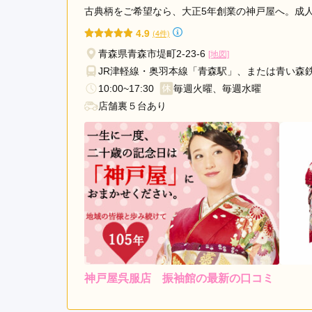
古典柄をご希望なら、大正5年創業の神戸屋へ。成
4.9
(4件)
青森県青森市堤町2-23-6
[地図]
JR津軽線・奥羽本線「青森駅」、または青い森
10:00~17:30
毎週火曜、毎週水曜
店舗裏５台あり
神戸屋呉服店 振袖館の最新の口コミ
5.0
店内
5