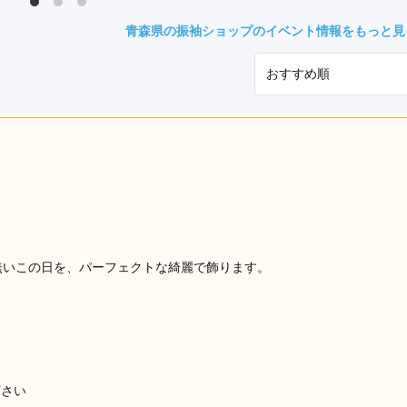
県(52)
島根県(26)
山口県(60)
青森県の振袖ショップのイベント情報をもっと見
九州／沖縄
(51)
福岡県(160)
熊本県(67)
長崎県(44)
佐賀県(25)
大分県(36)
宮崎県(41)
鹿児島県(31)
沖縄県(40)
無いこの日を、パーフェクトな綺麗で飾ります。
下さい