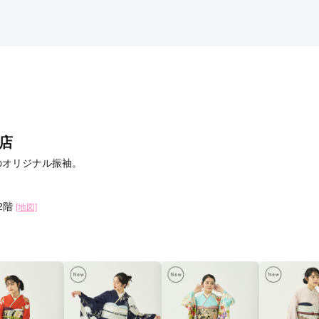
店
造のオリジナル振袖。
2階
[地図]