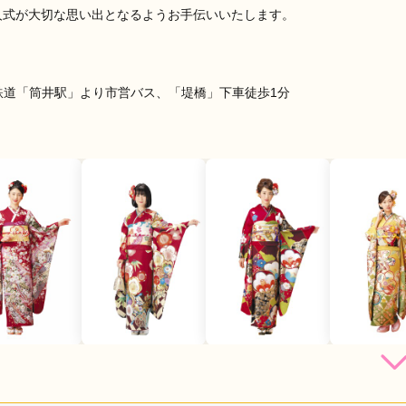
人式が大切な思い出となるようお手伝いいたします。
鉄道「筒井駅」より市営バス、「堤橋」下車徒歩1分
店員
5
振袖選び
5