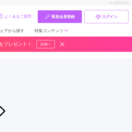
トップページへ
よくあるご質問
新規会員登録
ログイン
ェアから探す
特集コンテンツ
ドをプレゼント！
詳細へ
成人式の前撮り・後撮り特集
ママ振特集
個性的振袖コーディネート特集
成人式レポート
振袖ブランド特集
2026年08月07日〜2026年08月09日
新作振袖展示会開催
口コミ優秀店舗
ふりそでアミ 八戸館
振袖タイプ診断