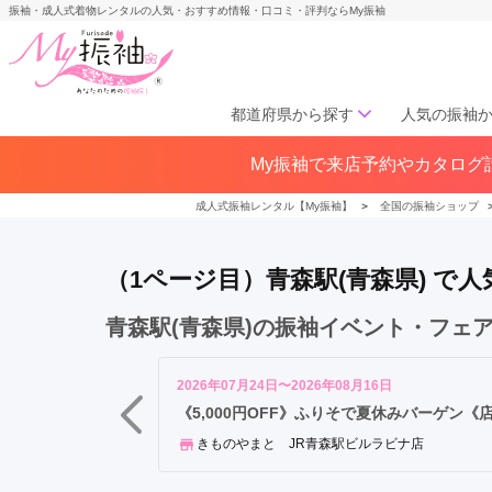
振袖・成人式着物レンタルの人気・おすすめ情報・口コミ・評判ならMy振袖
都道府県から探す
人気の振袖
青
My振袖で来店予約やカタログ請
北海道／東北
森
北海道(141)
青森県(41)
岩手
駅
成人式振袖レンタル【My振袖】
＞
全国の振袖ショップ
宮城県(72)
秋田県(29)
山形県
福島県(60)
（1ページ目）青森駅(青森県) 
中部
青森駅(青森県)の振袖イベント・フェ
愛知県(285)
静岡県(148)
岐阜県(85)
三重県(76)
長野県
2026年07月24日〜2026年08月16日
山梨県(37)
新潟県(65)
《5,000円OFF》ふりそで夏休みバーゲン《
きものやまと JR青森駅ビルラビナ店
関西
大阪府(307)
兵庫県(195)