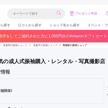
プレゼント申請
から探す
口コミから探す
ショップ名から探す
イベント・フ
求をしてご成約された方に1,000円分のAmazonギフトカー
関東
県(30)
東京都(383)
千葉県(183)
＞
青森県の振袖ショップ
＞
青森市の振袖ショップ
＞
青森駅の振袖ショップ
(36)
埼玉県(246)
神奈川県(228)
茨城県(93)
群馬県(57)
栃木県(54)
で人気の成人式振袖購入・レンタル・写真撮影店
北陸
ア情報
石川県(57)
福井県(38)
富山県(37)
(80)
店舗開催》
中国
広島県(87)
岡山県(69)
鳥取県(29)