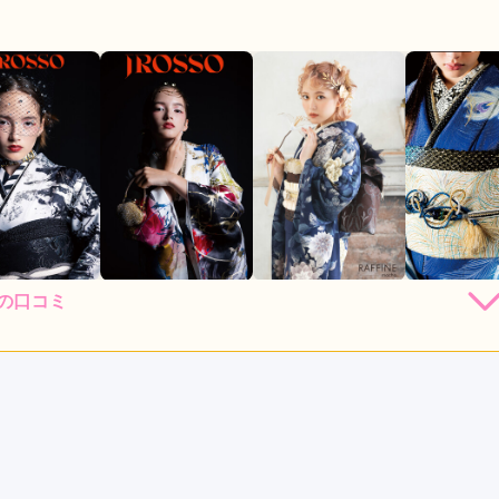
新の口コミ
店員
5
振袖選び
4
レンタル /
成人式
ご利用日：2026年04月
くてうれしかったです
口コミ公開日：2026年07月23
評判をもっと見る