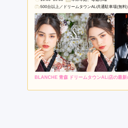
500台以上／ドリームタウンALi共通駐車場(無料)
BLANCHE 青森 ドリームタウンALi店の最
4.7
店内
5
ご利用金額：
--
ご利用目的：
スタッフさんがとても優し
BLANCHE 青森 ドリームタウンALi店の口コミ・