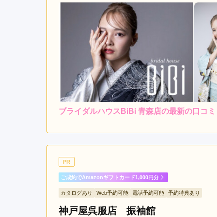
ブライダルハウスBiBi 青森店の最新の口コミ
レンタ
ル
5.0
店内
5
ご利用金額：
約105,000円
ご
とても親身になって振袖選
PR
リーズナブルなのに、支払
ご成約でAmazonギフトカード1,000円分
カタログあり
Web予約可能
電話予約可能
予約特典あり
ブライダルハウスBiBi 青森店の口コミ・評判をも
神戸屋呉服店 振袖館