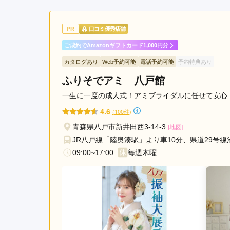
ご利用金額：
約120,000円
ご
丁寧に対応してくださり、
PR
口コミ優秀店舗
ご成約でAmazonギフトカード1,000円分
神戸屋呉服店 振袖館の口コミ・評判をもっと見る
カタログあり
Web予約可能
電話予約可能
予約特典あり
ふりそでアミ 八戸館
一生に一度の成人式！アミブライダルに任せて安心
4.6
(100件)
青森県八戸市新井田西3-14-3
[地図]
JR八戸線「陸奥湊駅」より車10分、県道29号線
09:00~17:00
毎週木曜