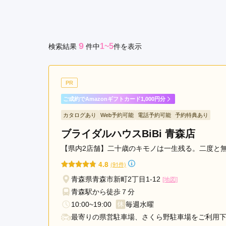
京都府(134)
滋賀県(55)
奈良
和歌山県(36)
9
1~5
検索結果
件
中
件を表示
四国
香川県(44)
徳島県(23)
愛媛県
高知県(30)
PR
ご成約でAmazonギフトカード1,000円分
カタログあり
Web予約可能
電話予約可能
予約特典あり
ブライダルハウスBiBi 青森店
【県内2店舗】二十歳のキモノは一生残る。二度と
4.8
(91件)
青森県青森市新町2丁目1-12
[地図]
青森駅から徒歩７分
10:00~19:00
毎週水曜
最寄りの県営駐車場、さくら野駐車場をご利用