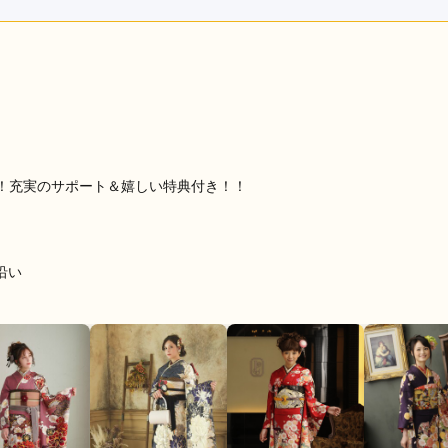
利用目的：
レンタル /
成人式
ご利用日：2026年03月
納得のいく振袖に決めることが出来ました。
口コミ公開日：2026年03月07
！充実のサポート＆嬉しい特典付き！！
沿い