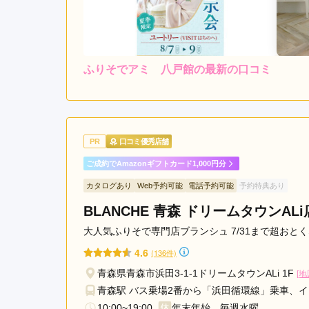
ふりそでアミ 八戸館の最新の口コミ
5.0
店内
5
ご利用金額：
約200,000円
ご
いくつか回って振り袖を決
PR
口コミ優秀店舗
弟割があったことは嬉しい
ご成約でAmazonギフトカード1,000円分
カタログあり
Web予約可能
電話予約可能
予約特典あり
ふりそでアミ 八戸館の口コミ・評判をもっと見る
BLANCHE 青森 ドリームタウンALi
大人気ふりそで専門店ブランシュ 7/31まで超おとく
4.6
(136件)
青森県青森市浜田3-1-1ドリームタウンALi 1F
[地
青森駅 バス乗場2番から「浜田循環線」乗車、イ
10:00~19:00
年末年始、毎週水曜