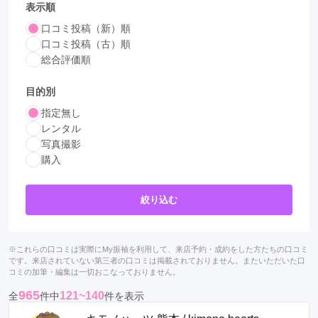
表示順
口コミ投稿（新）順
口コミ投稿（古）順
総合評価順
目的別
指定無し
レンタル
写真撮影
購入
絞り込む
※これらの口コミは実際にMy振袖を利用して、来店予約・成約をした方たちの口コミ
です。来店されていない第三者の口コミは掲載されておりません。またいただいた口
コミの加筆・編集は一切おこなっておりません。
965
121~140
全
件中
件を表示