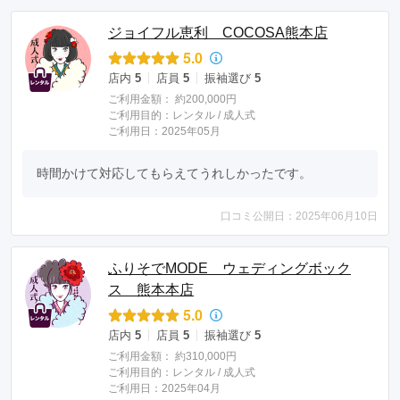
ジョイフル恵利 COCOSA熊本店
5.0
店内
5
店員
5
振袖選び
5
ご利用金額：
約200,000円
ご利用目的：
レンタル /
成人式
ご利用日：2025年05月
時間かけて対応してもらえてうれしかったです。
口コミ公開日：2025年06月10日
ふりそでMODE ウェディングボック
ス 熊本本店
5.0
店内
5
店員
5
振袖選び
5
ご利用金額：
約310,000円
ご利用目的：
レンタル /
成人式
ご利用日：2025年04月