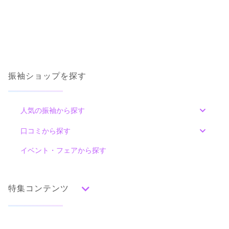
振袖ショップを探す
人気の振袖から探す
みんなの振袖ランキングトップ
口コミから探す
色別ランキング
イベント・フェアから探す
口コミ一覧
赤
朱
ベージュ
ピンク
オレンジ
黄
緑
水色
青
紺
紫
茶
ゴールド
シルバー
特集コンテンツ
グレー
黒
白
その他
タイプ別ランキング
成人式の前撮り・後撮り特集