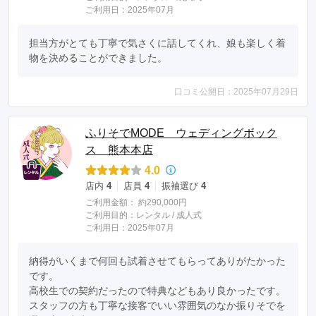
ご利用日：2025年07月
担当方がとても丁寧で気さくに話してくれ、娘も楽しく着
物を決めることができました。
口コミ公開日：2025年07月29日
ふりそでMODE ウェディングボック
ス 熊本本店
4.0
店内
4
店員
4
振袖選び
4
ご利用金額：
約290,000円
ご利用目的：
レンタル /
成人式
ご利用日：2025年07月
納得がいくまで何回も試着させてもらってありがたかった
です。

高校生での契約だったので特典などもあり良かったです。
スタッフの方も丁寧な接客でいい雰囲気のなか振りそでを