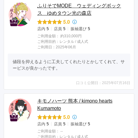
ふりそでMODE ウェディングボック
ス ゆめタウン光の森店
5.0
店内
5
店員
5
振袖選び
5
ご利用金額：
約310,000円
ご利用目的：
レンタル /
成人式
ご利用日：2025年06月
値段を抑えるように工夫してくれたりとかしてくれて、サ
ービスが良かったです。
口コミ公開日：2025年07月16日
キモノハーツ 熊本 / kimono hearts
Kumamoto
5.0
店内
5
店員
5
振袖選び
5
ご利用金額：
--
ご利用目的：
レンタル /
成人式