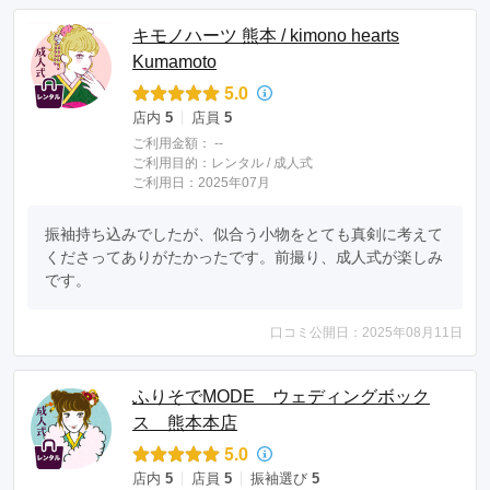
キモノハーツ 熊本 / kimono hearts
Kumamoto
5.0
店内
5
店員
5
ご利用金額：
--
ご利用目的：
レンタル /
成人式
ご利用日：2025年07月
振袖持ち込みでしたが、似合う小物をとても真剣に考えて
くださってありがたかったです。前撮り、成人式が楽しみ
です。
口コミ公開日：2025年08月11日
ふりそでMODE ウェディングボック
ス 熊本本店
5.0
店内
5
店員
5
振袖選び
5