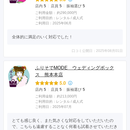
店内
5
店員
5
振袖選び
5
ご利用金額：
約290,000円
ご利用目的：
レンタル /
成人式
ご利用日：2025年06月
全体的に満足のいく対応でした！
口コミ公開日：2025年08月01日
ふりそでMODE ウェディングボック
ス 熊本本店
5.0
店内
5
店員
5
振袖選び
5
ご利用金額：
約213,000円
ご利用目的：
レンタル /
成人式
ご利用日：2025年07月
とても感じ良く、また気さくな対応をしていただいたの
で、こちらも遠慮することなく何着も試着させていただき