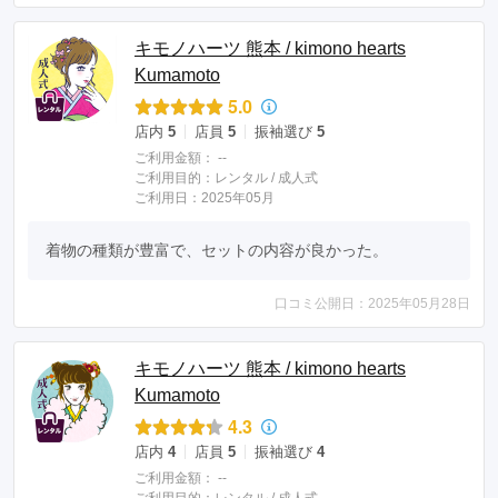
キモノハーツ 熊本 / kimono hearts
Kumamoto
5.0
店内
5
店員
5
振袖選び
5
ご利用金額：
--
ご利用目的：
レンタル /
成人式
ご利用日：2025年05月
着物の種類が豊富で、セットの内容が良かった。
口コミ公開日：2025年05月28日
キモノハーツ 熊本 / kimono hearts
Kumamoto
4.3
店内
4
店員
5
振袖選び
4
ご利用金額：
--