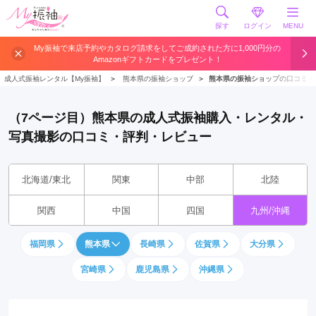
探す
ログイン
MENU
My振袖で来店予約やカタログ請求をしてご成約された方に1,000円分の
Amazonギフトカードをプレゼント！
成人式振袖レンタル【My振袖】
＞
熊本県の振袖ショップ
＞
熊本県の振袖ショップの口コミ・
（7ページ目）熊本県の成人式振袖購入・レンタル・
写真撮影の口コミ・評判・レビュー
北海道/東北
関東
中部
北陸
関西
中国
四国
九州/沖縄
福岡県
熊本県
長崎県
佐賀県
大分県
宮崎県
鹿児島県
沖縄県