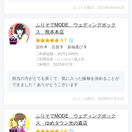
口コミ公開日：2025年08月01日
ふりそでMODE ウェディングボック
ス 熊本本店
4.7
店内
4
店員
5
振袖選び
5
ご利用金額：
約251,000円
ご利用目的：
レンタル /
成人式
ご利用日：2025年07月
担当の方がとても良くて、気に入った振袖を決めることが
できました！ありがとうございます
口コミ公開日：2025年07月31日
ふりそでMODE ウェディングボック
ス ゆめタウン光の森店
5.0