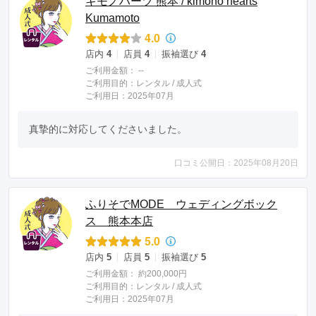
キモノハーツ 熊本 / kimono hearts
Kumamoto
4.0
店内
4
店員
4
振袖選び
4
ご利用金額：
--
ご利用目的：
レンタル /
成人式
ご利用日：2025年07月
真摯的に対応してくださいました。
口コミ公開日：2025年08月20日
ふりそでMODE ウェディングボック
ス 熊本本店
5.0
店内
5
店員
5
振袖選び
5
ご利用金額：
約200,000円
ご利用目的：
レンタル /
成人式
ご利用日：2025年07月