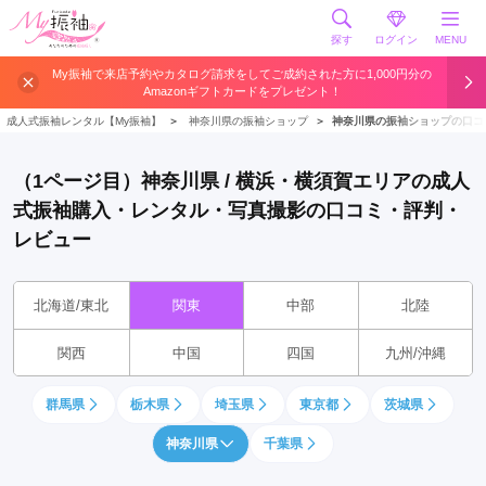
探す
ログイン
MENU
My振袖で来店予約やカタログ請求をしてご成約された方に1,000円分の
Amazonギフトカードをプレゼント！
成人式振袖レンタル【My振袖】
＞
神奈川県の振袖ショップ
＞
神奈川県の振袖ショップの口コ
（1ページ目）神奈川県 / 横浜・横須賀エリアの成人
式振袖購入・レンタル・写真撮影の口コミ・評判・
レビュー
北海道/東北
関東
中部
北陸
関西
中国
四国
九州/沖縄
群馬県
栃木県
埼玉県
東京都
茨城県
神奈川県
千葉県