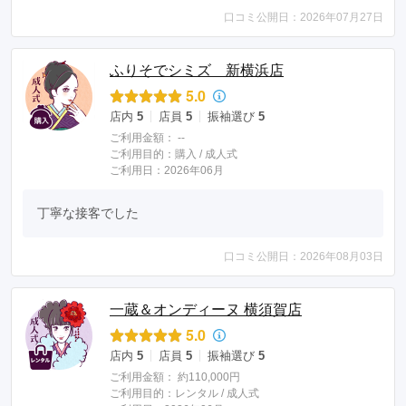
口コミ公開日：2026年07月27日
ふりそでシミズ 新横浜店
5.0
店内
5
店員
5
振袖選び
5
ご利用金額：
--
ご利用目的：
購入 /
成人式
ご利用日：2026年06月
丁寧な接客でした
口コミ公開日：2026年08月03日
一蔵＆オンディーヌ 横須賀店
5.0
店内
5
店員
5
振袖選び
5
ご利用金額：
約110,000円
ご利用目的：
レンタル /
成人式