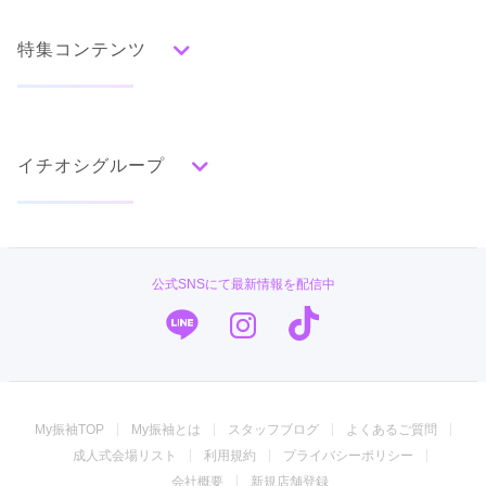
水色
青
紺
紫
茶
ゴールド
シルバー
特集コンテンツ
グレー
黒
白
その他
タイプ別ランキング
成人式の前撮り・後撮り特集
古典
エレガント
キュート
クール
グラマラス
イチオシグループ
ママ振特集
レトロ
個性的振袖コーディネート特集
#振袖gram
柄別ランキング
成人式レポート
無地
花
桜
梅
菊
松
竹
牡丹
バラ
椿
TAKAZEN
振袖ブランド特集
公式SNSにて最新情報を配信中
百合
橘
蝶
鶴
松竹梅
扇面
車
華籠
PLUM
口コミ優秀店舗
熨斗
宝尽
波
雪輪
雲取り
道長取り
矢絣
幾何学
市松
縞
その他
キモノハーツ／kimono hearts
振袖タイプ診断
振袖専門店 オンディーヌ
My振袖TOP
My振袖とは
スタッフブログ
よくあるご質問
ジョイフル恵利
成人式会場リスト
利用規約
プライバシーポリシー
振袖専門店 一蔵
会社概要
新規店舗登録