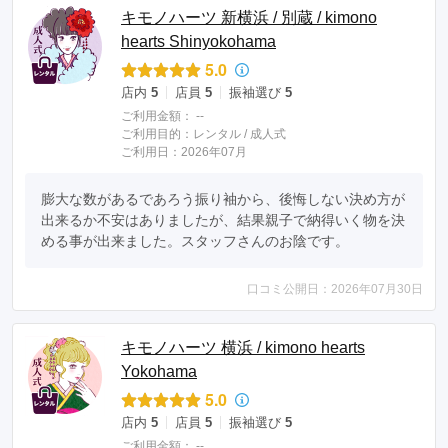
キモノハーツ 新横浜 / 別蔵 / kimono
hearts Shinyokohama
5.0
店内
5
店員
5
振袖選び
5
ご利用金額：
--
ご利用目的：
レンタル /
成人式
ご利用日：2026年07月
膨大な数があるであろう振り袖から、後悔しない決め方が
出来るか不安はありましたが、結果親子で納得いく物を決
める事が出来ました。スタッフさんのお陰です。
口コミ公開日：2026年07月30日
キモノハーツ 横浜 / kimono hearts
Yokohama
5.0
店内
5
店員
5
振袖選び
5
ご利用金額：
--