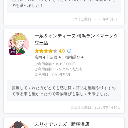
のを選べました！
口コミ公開日：2026年07月27日
一蔵＆オンディーヌ 横浜ランドマークタ
ワー店
4.0
店内
4
店員
4
振袖選び
4
ご利用金額：
約193,000円
ご利用目的：
レンタル /
成人式
ご利用日：2026年07月
担当してくれた方がとても感じ良く商品を無理やりすすめ
て来る事も無かったので着物選びも楽しく出来ました。
口コミ公開日：2026年07月14日
ふりそでシミズ 新横浜店