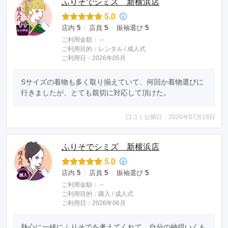
ふりそでシミズ 新横浜店
5.0
店内
5
店員
5
振袖選び
5
ご利用金額：
--
ご利用目的：
レンタル /
成人式
ご利用日：2026年05月
Sサイズの着物も多く取り揃えていて、何回か着物選びに
行きましたが、とても親切に対応して頂けた。
口コミ公開日：2026年07月18日
ふりそでシミズ 新横浜店
5.0
店内
5
店員
5
振袖選び
5
ご利用金額：
--
ご利用目的：
購入 /
成人式
ご利用日：2026年06月
熱心に一緒にふりそでを考えてくれて、自分の納得いくも