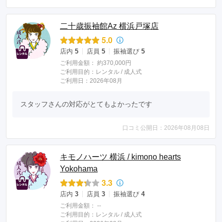
二十歳振袖館Az 横浜戸塚店
5.0
店内
5
店員
5
振袖選び
5
ご利用金額：
約370,000円
ご利用目的：
レンタル /
成人式
ご利用日：2026年08月
スタッフさんの対応がとてもよかったです
口コミ公開日：2026年08月08日
キモノハーツ 横浜 / kimono hearts
Yokohama
3.3
店内
3
店員
3
振袖選び
4
ご利用金額：
--
ご利用目的：
レンタル /
成人式