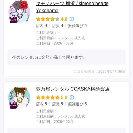
キモノハーツ 横浜 / kimono hearts
Yokohama
4.0
店内
4
店員
4
振袖選び
4
ご利用金額：
--
ご利用目的：
レンタル /
成人式
ご利用日：2026年07月
今のレンタルは金額が高くて困ります。
口コミ公開日：2026年07月06日
鈴乃屋レンタル COASKA横須賀店
5.0
店内
5
店員
5
振袖選び
5
ご利用金額：
--
ご利用目的：
レンタル /
成人式
ご利用日：2026年06月