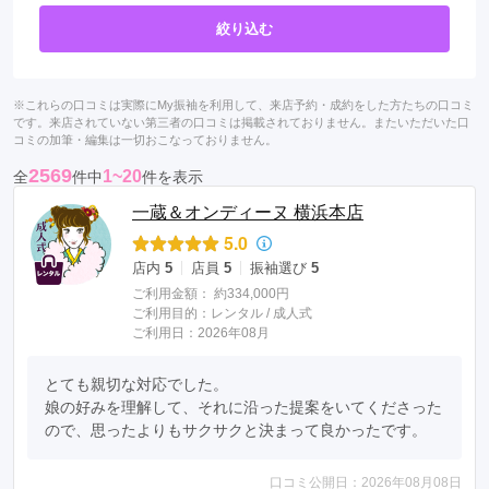
絞り込む
※これらの口コミは実際にMy振袖を利用して、来店予約・成約をした方たちの口コミ
です。来店されていない第三者の口コミは掲載されておりません。またいただいた口
コミの加筆・編集は一切おこなっておりません。
2569
1~20
全
件中
件を表示
一蔵＆オンディーヌ 横浜本店
5.0
店内
5
店員
5
振袖選び
5
ご利用金額：
約334,000円
ご利用目的：
レンタル /
成人式
ご利用日：2026年08月
とても親切な対応でした。

娘の好みを理解して、それに沿った提案をいてくださった
ので、思ったよりもサクサクと決まって良かったです。
口コミ公開日：2026年08月08日