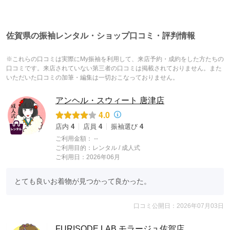
佐賀県の振袖レンタル・ショップ口コミ・評判情報
※これらの口コミは実際にMy振袖を利用して、来店予約・成約をした方たちの
口コミです。来店されていない第三者の口コミは掲載されておりません。また
いただいた口コミの加筆・編集は一切おこなっておりません。
アンヘル・スウィート 唐津店
4.0
店内
4
店員
4
振袖選び
4
ご利用金額：
--
ご利用目的：
レンタル /
成人式
ご利用日：2026年06月
とても良いお着物が見つかって良かった。
口コミ公開日：2026年07月03日
FURISODE LAB モラージュ佐賀店