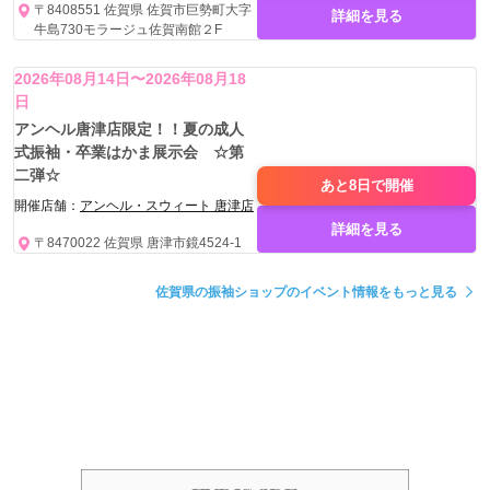
〒8408551 佐賀県 佐賀市巨勢町大字
詳細を見る
牛島730モラージュ佐賀南館２F
2026年08月14日〜2026年08月18
日
アンヘル唐津店限定！！夏の成人
式振袖・卒業はかま展示会 ☆第
二弾☆
あと8日で
開催
開催店舗：
アンヘル・スウィート 唐津店
詳細を見る
〒8470022 佐賀県 唐津市鏡4524-1
佐賀県の振袖ショップのイベント情報をもっと見る