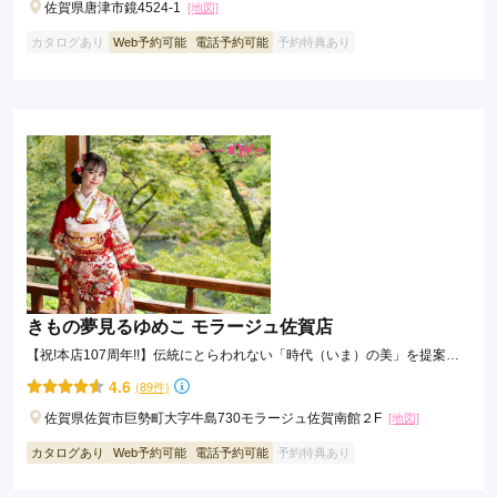
佐賀県唐津市鏡4524-1
[地図]
カタログあり
Web予約可能
電話予約可能
予約特典あり
きもの夢見るゆめこ モラージュ佐賀店
【祝!本店107周年!!】伝統にとらわれない「時代（いま）の美」を提案で
きる本格きもの専門店
4.6
(89件)
佐賀県佐賀市巨勢町大字牛島730モラージュ佐賀南館２F
[地図]
カタログあり
Web予約可能
電話予約可能
予約特典あり