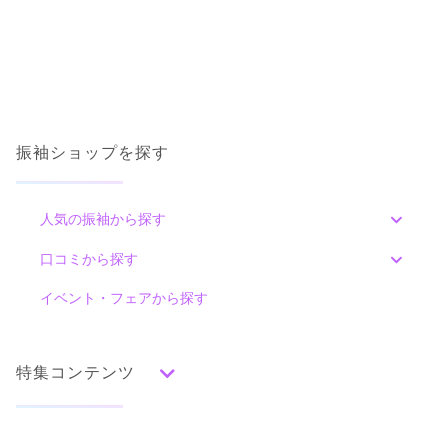
振袖ショップを探す
人気の振袖から探す
みんなの振袖ランキングトップ
口コミから探す
色別ランキング
イベント・フェアから探す
口コミ一覧
赤
朱
ベージュ
ピンク
オレンジ
黄
緑
水色
青
紺
紫
茶
ゴールド
シルバー
特集コンテンツ
グレー
黒
白
その他
タイプ別ランキング
成人式の前撮り・後撮り特集