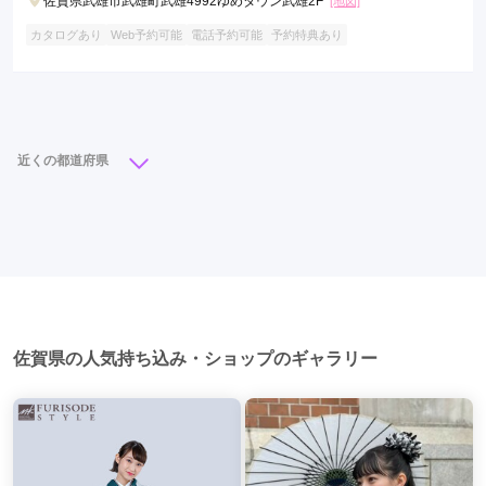
佐賀県武雄市武雄町武雄4992ゆめタウン武雄2F
[地図]
カタログあり
Web予約可能
電話予約可能
予約特典あり
近くの都道府県
福岡県
熊本県
長崎県
佐賀県
大分県
宮崎県
鹿児島県
沖縄県
佐賀県の人気持ち込み・ショップのギャラリー