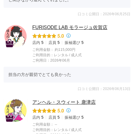
口コミ公開日：2026年06月25日
FURISODE LAB モラージュ佐賀店
5.0
店内
5
店員
5
振袖選び
5
ご利用金額：
約115,000円
ご利用目的：
レンタル /
成人式
ご利用日：2026年06月
担当の方が親切でとても良かった
口コミ公開日：2026年06月13日
アンヘル・スウィート 唐津店
5.0
店内
5
店員
5
振袖選び
5
ご利用金額：
--
ご利用目的：
レンタル /
成人式