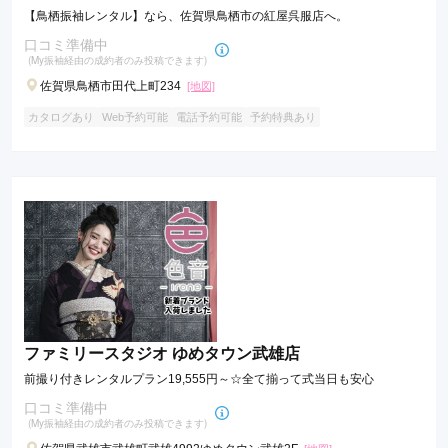
【鳥栖振袖レンタル】なら、佐賀県鳥栖市の紅屋呉服店へ。
口コミ準備中
(My振袖経由の成約者のみ投稿できます)
佐賀県鳥栖市田代上町234
[地図]
カタログあり
Web予約可能
電話予約可能
予約特典あり
ファミリースタジオ ゆめタウン武雄店
前撮り付きレンタルプラン19,555円～☆全て揃って式当日も安心
口コミ準備中
(My振袖経由の成約者のみ投稿できます)