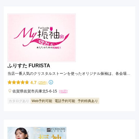
ふりすた FURISTA
当店一番人気のクリスタルストーンを使ったオリジナル振袖は、各会場1
名様限定でレンタル!!
4.7
(25件)
佐賀県佐賀市兵庫北5-6-15
[地図]
カタログあり
Web予約可能
電話予約可能
予約特典あり