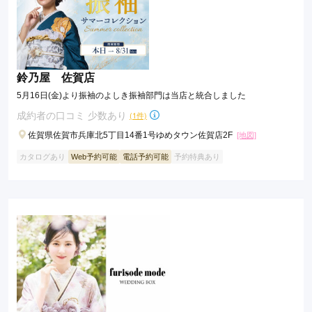
鈴乃屋 佐賀店
5月16日(金)より振袖のよしき振袖部門は当店と統合しました
成約者の口コミ 少数あり
(1件)
佐賀県佐賀市兵庫北5丁目14番1号ゆめタウン佐賀店2F
[地図]
カタログあり
Web予約可能
電話予約可能
予約特典あり