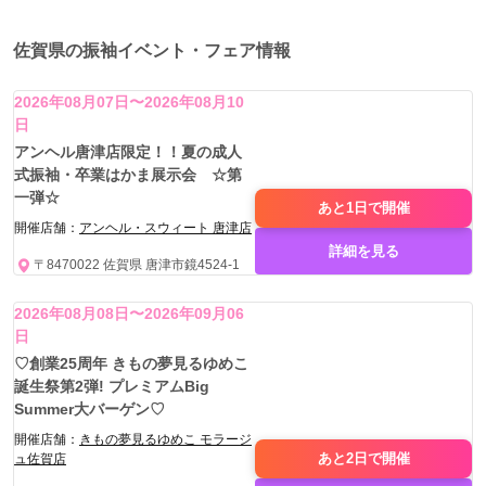
佐賀県の振袖イベント・フェア情報
2026年08月07日〜2026年08月10
日
アンヘル唐津店限定！！夏の成人
式振袖・卒業はかま展示会 ☆第
一弾☆
あと1日で
開催
開催店舗：
アンヘル・スウィート 唐津店
詳細を見る
〒8470022 佐賀県 唐津市鏡4524-1
2026年08月08日〜2026年09月06
日
♡創業25周年 きもの夢見るゆめこ
誕生祭第2弾! プレミアムBig
Summer大バーゲン♡
開催店舗：
きもの夢見るゆめこ モラージ
あと2日で
開催
ュ佐賀店