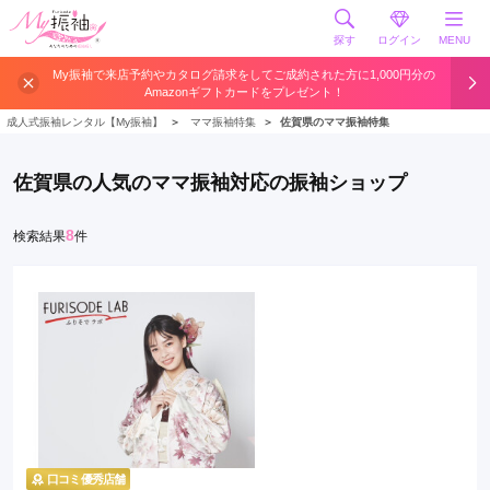
探す
ログイン
MENU
My振袖で来店予約やカタログ請求をしてご成約された方に1,000円分の
Amazonギフトカードをプレゼント！
成人式振袖レンタル【My振袖】
＞
ママ振袖特集
＞
佐賀県のママ振袖特集
佐賀県の人気のママ振袖対応の振袖ショップ
8
検索結果
件
口コミ優秀店舗