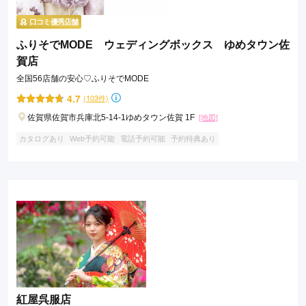
口コミ優秀店舗
ふりそでMODE ウェディングボックス ゆめタウン佐
賀店
全国56店舗の安心♡ふりそでMODE
4.7
(103件)
佐賀県佐賀市兵庫北5-14-1ゆめタウン佐賀 1F
[地図]
カタログあり
Web予約可能
電話予約可能
予約特典あり
紅屋呉服店