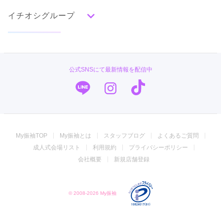
古典
エレガント
キュート
クール
グラマラス
イチオシグループ
ママ振特集
レトロ
個性的振袖コーディネート特集
#振袖gram
柄別ランキング
成人式レポート
無地
花
桜
梅
菊
松
竹
牡丹
バラ
椿
TAKAZEN
振袖ブランド特集
公式SNSにて最新情報を配信中
百合
橘
蝶
鶴
松竹梅
扇面
車
華籠
PLUM
口コミ優秀店舗
熨斗
宝尽
波
雪輪
雲取り
道長取り
矢絣
幾何学
市松
縞
その他
キモノハーツ／kimono hearts
振袖タイプ診断
振袖専門店 オンディーヌ
My振袖TOP
My振袖とは
スタッフブログ
よくあるご質問
振袖館COCOL
成人式会場リスト
利用規約
プライバシーポリシー
ジョイフル恵利
会社概要
新規店舗登録
菊京屋
© 2008-2026 My振袖