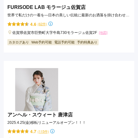
FURISODE LAB モラージュ佐賀店
世界で私だけの一着を―日本の美しい伝統に最新のお洒落を掛け合わせ
た、私らしい振袖コーディネート
4.6
(62件)
佐賀県佐賀市巨勢町大字牛島730モラージュ佐賀2F
[地図]
カタログあり
Web予約可能
電話予約可能
予約特典あり
アンヘル・スウィート 唐津店
2025.4.25(金)移転リニューアルオープン！！！
4.7
(115件)