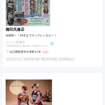
種田呉服店
全国初！！24才までロングレンタル！！
口コミ準備中
(My振袖経由の成約者のみ投稿できます)
山口県防府市今市町3-18
[地図]
カタログあり
Web予約可能
電話予約可能
予約特典あり