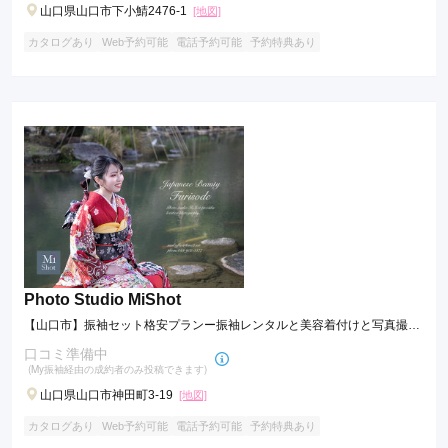
山口県山口市下小鯖2476-1
[地図]
カタログあり
Web予約可能
電話予約可能
予約特典あり
Photo Studio MiShot
【山口市】振袖セット格安プランー振袖レンタルと美容着付けと写真撮影
でこの値段!!
口コミ準備中
(My振袖経由の成約者のみ投稿できます)
山口県山口市神田町3-19
[地図]
カタログあり
Web予約可能
電話予約可能
予約特典あり