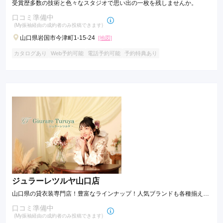
受賞歴多数の技術と色々なスタジオで思い出の一枚を残しませんか。
口コミ準備中
(My振袖経由の成約者のみ投稿できます)
山口県岩国市今津町1-15-24
[地図]
カタログあり
Web予約可能
電話予約可能
予約特典あり
ジュラーレツルヤ山口店
山口県の貸衣装専門店！豊富なラインナップ！人気ブランドも各種揃えて
います！
口コミ準備中
(My振袖経由の成約者のみ投稿できます)