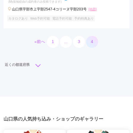
(My振袖経由の成約者のみ投稿できます)
山口県宇部市上宇部2547-4コリーヌ宇部203号
[地図]
カタログあり
Web予約可能
電話予約可能
予約特典あり
«前へ
1
...
3
4
近くの都道府県
広島県
岡山県
鳥取県
島根県
山口県
山口県の人気持ち込み・ショップのギャラリー