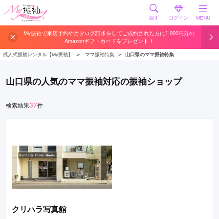
探す
ログイン
MENU
My振袖で来店予約やカタログ請求をしてご成約された方に1,000円分の
Amazonギフトカードをプレゼント！
成人式振袖レンタル【My振袖】
＞
ママ振袖特集
＞
山口県のママ振袖特集
山口県の人気のママ振袖対応の振袖ショップ
37
検索結果
件
クリハラ写真館