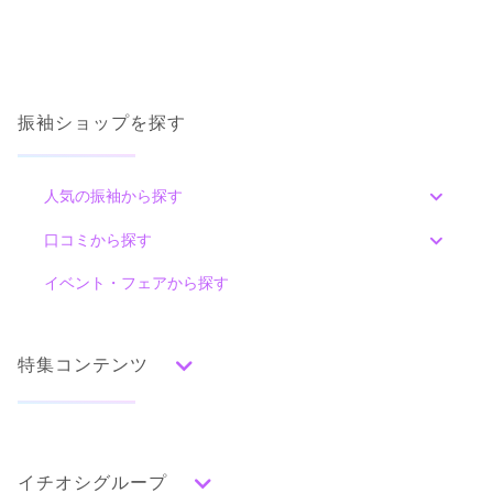
振袖ショップを探す
人気の振袖から探す
みんなの振袖ランキングトップ
口コミから探す
色別ランキング
イベント・フェアから探す
口コミ一覧
赤
朱
ベージュ
ピンク
オレンジ
黄
緑
水色
青
紺
紫
茶
ゴールド
シルバー
特集コンテンツ
グレー
黒
白
その他
タイプ別ランキング
成人式の前撮り・後撮り特集
古典
エレガント
キュート
クール
グラマラス
イチオシグループ
ママ振特集