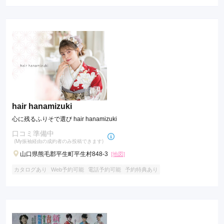
hair hanamizuki
心に残るふりそで選び hair hanamizuki
口コミ準備中
(My振袖経由の成約者のみ投稿できます)
山口県熊毛郡平生町平生村848-3
[地図]
カタログあり
Web予約可能
電話予約可能
予約特典あり