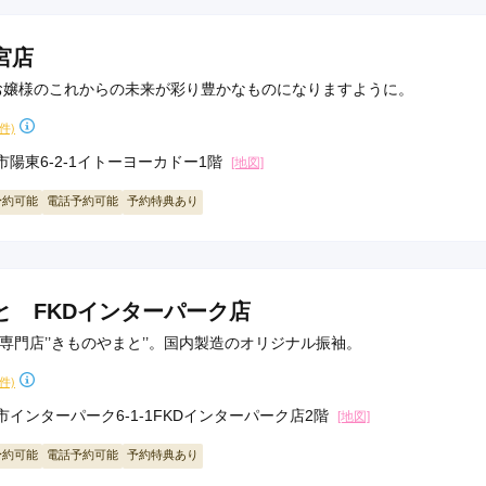
宮店
お嬢様のこれからの未来が彩り豊かなものになりますように。
5件)
陽東6-2-1イトーヨーカドー1階
[地図]
予約可能
電話予約可能
予約特典あり
と FKDインターパーク店
物専門店’’きものやまと’’。国内製造のオリジナル振袖。
6件)
インターパーク6-1-1FKDインターパーク店2階
[地図]
予約可能
電話予約可能
予約特典あり