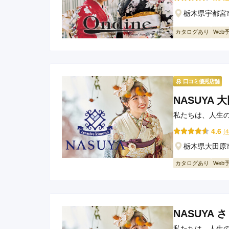
京都府(134)
滋賀県(55)
奈良
栃木県宇都宮市
和歌山県(36)
カタログあり
Web
四国
香川県(44)
徳島県(23)
愛媛県
高知県(30)
口コミ優秀店舗
NASUYA 
私たちは、人生
4.6
(
栃木県大田原市
カタログあり
Web
NASUYA 
私たちは、人生