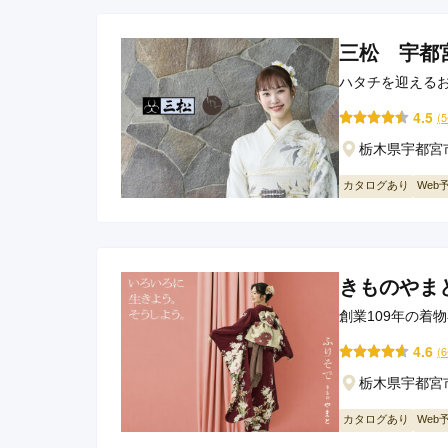
三松 宇都
ハタチを迎える
4.5
(
栃木県宇都宮市
カタログあり
Web
きものやま
創業109年の着
4.6
(
栃木県宇都宮市
カタログあり
Web