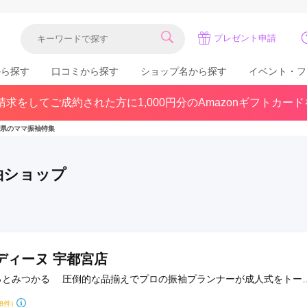
プレゼント申請
から探す
口コミから探す
ショップ名から探す
イベント・フ
求をしてご成約された方に1,000円分のAmazonギフトカー
関東
県(30)
東京都(383)
千葉県(183)
県のママ振袖特集
(36)
埼玉県(246)
神奈川県(228)
茨城県(93)
群馬県(57)
栃木県(54)
袖ショップ
北陸
石川県(57)
福井県(38)
富山県(37)
(80)
ディーヌ 宇都宮店
っとみつかる 圧倒的な品揃えでプロの振袖プランナーが成人式をトー
中国
す
38件)
広島県(87)
岡山県(69)
鳥取県(29)