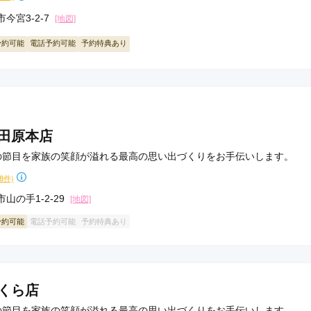
県(52)
島根県(26)
山口県(60)
今宮3-2-7
[地図]
予約可能
電話予約可能
予約特典あり
九州／沖縄
(51)
福岡県(160)
熊本県(67)
長崎県(44)
佐賀県(25)
大分県(36)
宮崎県(41)
鹿児島県(31)
沖縄県(40)
大田原本店
の節目を家族の笑顔が溢れる最高の思い出づくりをお手伝いします。
48件)
山の手1-2-29
[地図]
予約可能
電話予約可能
予約特典あり
さくら店
の節目を家族の笑顔が溢れる最高の思い出づくりをお手伝いします。