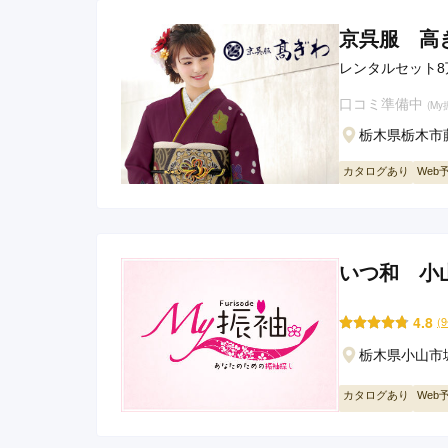
京呉服 高
レンタルセット8
口コミ準備中
(M
栃木県栃木市藤
カタログあり
Web
いつ和 小
4.8
(
栃木県小山市城山
カタログあり
Web