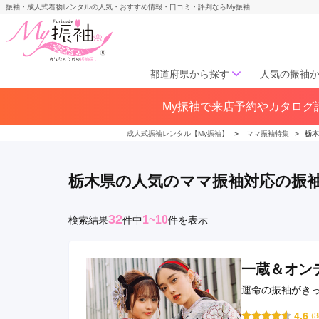
振袖・成人式着物レンタルの人気・おすすめ情報・口コミ・評判ならMy振袖
都道府県から探す
人気の振袖
My振袖で来店予約やカタログ請
北海道／東北
北海道(141)
青森県(41)
岩手
成人式振袖レンタル【My振袖】
＞
ママ振袖特集
＞
栃木
宮城県(72)
秋田県(29)
山形県
福島県(60)
栃木県の人気のママ振袖対応の振
中部
32
1~10
検索結果
件
中
件を表示
愛知県(285)
静岡県(148)
岐阜県(85)
三重県(76)
長野県
山梨県(37)
新潟県(65)
一蔵＆オン
運命の振袖がき
関西
ルサポートしま
4.6
(
大阪府(307)
兵庫県(195)