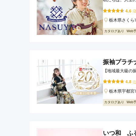
4.6
(
栃木県さくら市
カタログあり
Web
振袖プラチ
【地域最大級の
4.8
(
栃木県宇都宮
カタログあり
Web
いつ和 ふ