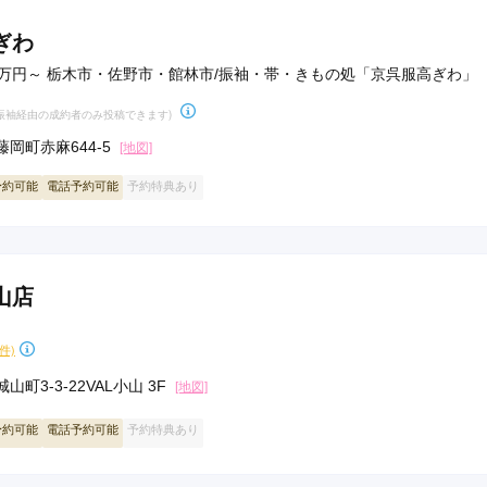
ぎわ
万円～ 栃木市・佐野市・館林市/振袖・帯・きもの処「京呉服高ぎわ」
y振袖経由の成約者のみ投稿できます)
岡町赤麻644-5
[地図]
予約可能
電話予約可能
予約特典あり
山店
9件)
町3-3-22VAL小山 3F
[地図]
予約可能
電話予約可能
予約特典あり