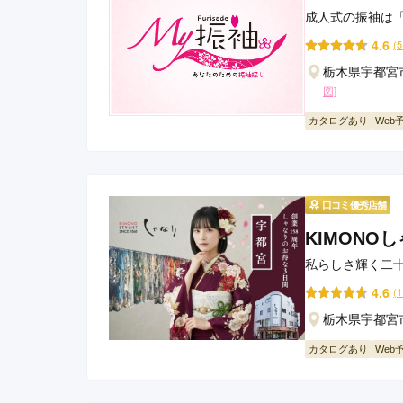
成人式の振袖は
4.6
(
栃木県宇都宮
図]
カタログあり
Web
口コミ優秀店舗
KIMONO
私らしさ輝く二十
4.6
(
栃木県宇都宮市
カタログあり
Web