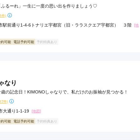
「ふるーれ」一生に一度の思い出を作りましょう♡
51件)
市駅前通り1-4-6トナリエ宇都宮（旧・ララスクエア宇都宮） ３階
[地
予約可能
電話予約可能
予約特典あり
しゃなり
歳の記念日！KIMONOしゃなりで、私だけのお振袖が見つかる！
117件)
大通り1-1-19
[地図]
予約可能
電話予約可能
予約特典あり