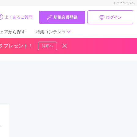
トップページへ
よくあるご質問
新規会員登録
ログイン
ェアから探す
特集コンテンツ
ドをプレゼント！
詳細へ
成人式の前撮り・後撮り特集
ママ振特集
個性的振袖コーディネート特集
成人式レポート
振袖ブランド特集
口コミ優秀店舗
タ
振袖タイプ診断