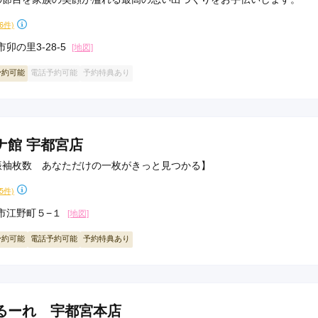
36件)
卯の里3-28-5
[地図]
予約可能
電話予約可能
予約特典あり
ナ館 宇都宮店
振袖枚数 あなただけの一枚がきっと見つかる】
15件)
市江野町５−１
[地図]
予約可能
電話予約可能
予約特典あり
るーれ 宇都宮本店