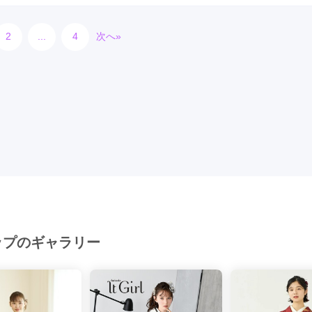
2
...
4
次へ»
城県
群馬県
栃木県
ップのギャラリー