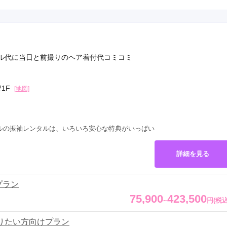
ル代に当日と前撮りのヘア着付代コミコミ
豊1F
[地図]
ルの振袖レンタルは、いろいろ安心な特典がいっぱい
詳細を見る
プラン
75,900
423,500
~
円
(税込
りたい方向けプラン