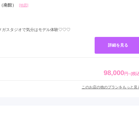
階（南館）
[地図]
県(52)
島根県(26)
山口県(60)
メガスタジオで気分はモデル体験♡♡♡
九州／沖縄
(51)
福岡県(160)
熊本県(67)
長崎県(44)
詳細を見る
佐賀県(25)
大分県(36)
宮崎県(41)
鹿児島県(31)
沖縄県(40)
98,000
円
~
(税込
このお店の他のプランをもっと見