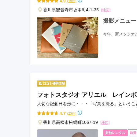
4.9
(18件)
香川県観音寺市坂本町4-1-35
[地図]
撮影メニュー
今年、新スタジオが
口コミ優秀店舗
フォトスタジオ アリエル レイン
大切な記念日を形に・・・「写真を撮る」というこ
4.7
(23件)
香川県高松市松縄町1067-19
[地図]
振袖レンタル
前撮