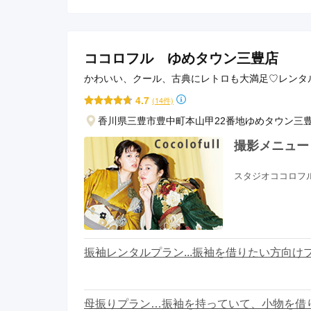
ココロフル ゆめタウン三豊店
かわいい、クール、古典にレトロも大満足♡レンタ
4.7
(14件)
香川県三豊市豊中町本山甲22番地ゆめタウン三
撮影メニュー
スタジオココロフ
振袖レンタルプラン...振袖を借りたい方向け
母振りプラン…振袖を持っていて、小物を借