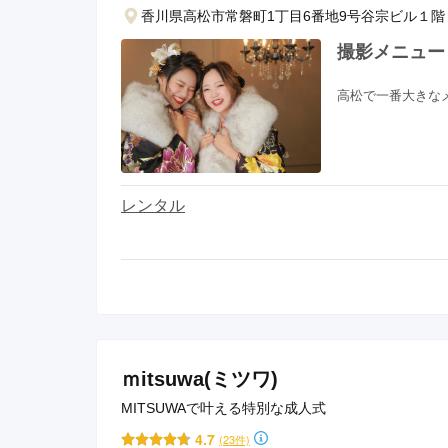
香川県高松市常磐町1丁目6番地9号谷宗ビル１
京都府(134)
滋賀県(55)
奈良
和歌山県(36)
撮影メニュー
高松で一番大きな
四国
香川県(44)
徳島県(23)
愛媛県
高知県(30)
レンタル
ｍitsuwa(ミツワ)
MITSUWAで叶える特別な成人式
4.7
(23件)