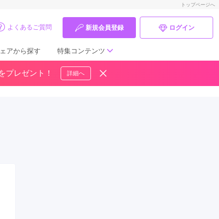
トップページへ
よくあるご質問
新規会員登録
ログイン
ェアから探す
特集コンテンツ
ドをプレゼント！
詳細へ
成人式の前撮り・後撮り特集
ママ振特集
個性的振袖コーディネート特集
成人式レポート
振袖ブランド特集
口コミ優秀店舗
振袖タイプ診断