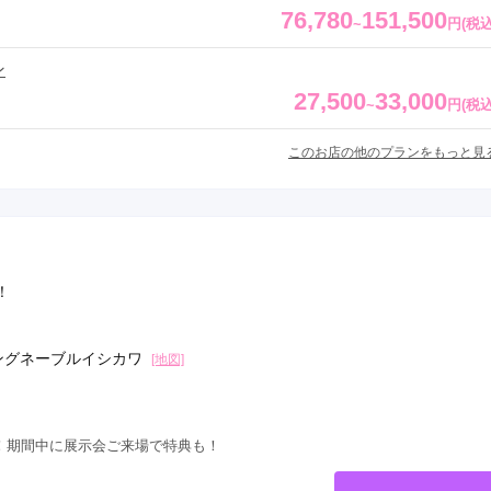
76,780
151,500
~
円
(税込
ン
27,500
33,000
~
円
(税込
このお店の他のプランをもっと見
！
ィングネーブルイシカワ
[地図]
！期間中に展示会ご来場で特典も！