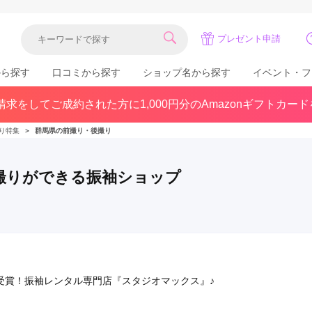
プレゼント申請
から探す
口コミから探す
ショップ名から探す
イベント・フ
求をしてご成約された方に1,000円分のAmazonギフトカー
関東
県(30)
東京都(383)
千葉県(183)
り特集
＞
群馬県の前撮り・後撮り
(36)
埼玉県(246)
神奈川県(228)
茨城県(93)
群馬県(57)
栃木県(54)
撮りができる振袖ショップ
北陸
石川県(57)
福井県(38)
富山県(37)
(80)
1受賞！振袖レンタル専門店『スタジオマックス』♪
中国
広島県(87)
岡山県(69)
鳥取県(29)