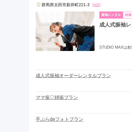
群馬県太田市新井町221-3
[地図]
京都府(134)
滋賀県(55)
奈良
和歌山県(36)
振袖レンタル
前撮
成人式振袖レ
四国
香川県(44)
徳島県(23)
愛媛県
高知県(30)
STUDIO MAX
成人式振袖オーダーレンタルプラン
ママ振♡姉振プラン
手ぶらdeフォトプラン