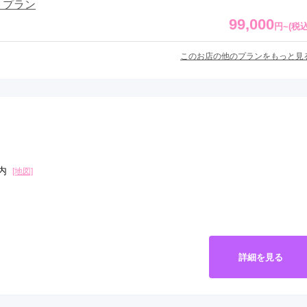
トプラン
99,000
円
~
(税込
このお店の他のプランをもっと見
華内
[地図]
詳細を見る