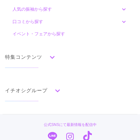
人気の振袖から探す
みんなの振袖ランキングトップ
口コミから探す
色別ランキング
イベント・フェアから探す
口コミ一覧
赤
朱
ベージュ
ピンク
オレンジ
黄
緑
水色
青
紺
紫
茶
ゴールド
シルバー
特集コンテンツ
グレー
黒
白
その他
タイプ別ランキング
成人式の前撮り・後撮り特集
古典
エレガント
キュート
クール
グラマラス
イチオシグループ
ママ振特集
レトロ
個性的振袖コーディネート特集
PLUM
柄別ランキング
成人式レポート
無地
花
桜
梅
菊
松
竹
牡丹
バラ
椿
#振袖gram
振袖ブランド特集
公式SNSにて最新情報を配信中
百合
橘
蝶
鶴
松竹梅
扇面
車
華籠
TAKAZEN
口コミ優秀店舗
熨斗
宝尽
波
雪輪
雲取り
道長取り
矢絣