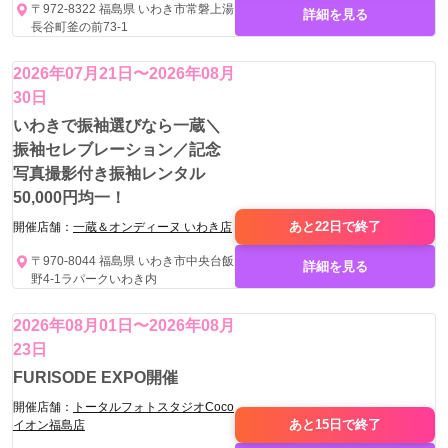
〒972-8322 福島県 いわき市常磐上湯
詳細を見る
長谷町釜の前73-1
2026年07月21日〜2026年08月
30日
いわきで振袖選びなら一蔵＼
振袖セレブレーション／記念
写真撮影付き振袖レンタル
50,000円均一！
あと22日で
終了
開催店舗：
一蔵＆オンディーヌ いわき店
〒970-8044 福島県 いわき市中央台飯
詳細を見る
野4-1ラパークいわき内
2026年08月01日〜2026年08月
23日
FURISODE EXPO開催
開催店舗：
トータルフォトスタジオCoco
あと15日で
終了
イオン福島店