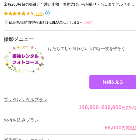
常時200枚超の振袖と可愛い小物！着物選びから前撮り・当日までフルサポー
ト
4.9
(14件)
福島県福島市曽根田町1-18MAXふくしま2F
[地図]
撮影メニュー
はたちでしか撮れない大切な一枚を残そう
詳細を見る
プレタレンタルプラン
140,800
239,800
~
円
(税込)
お持ち込みプラン
66,000
円
(税込)