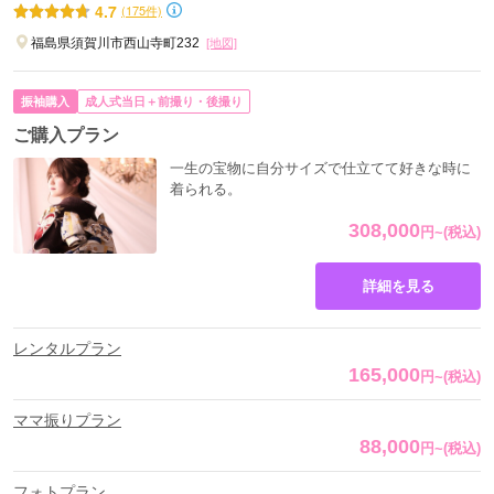
4.7
(175件)
福島県須賀川市西山寺町232
[地図]
振袖購入
成人式当日＋前撮り・後撮り
ご購入プラン
一生の宝物に自分サイズで仕立てて好きな時に
着られる。
308,000
円
~
(税込)
詳細を見る
レンタルプラン
165,000
円
~
(税込)
ママ振りプラン
88,000
円
~
(税込)
フォトプラン