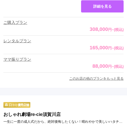
詳細を見る
ご購入プラン
308,000
円
~
(税込)
レンタルプラン
165,000
円
~
(税込)
ママ振りプラン
88,000
円
~
(税込)
このお店の他のプランをもっと見る
口コミ優秀店舗
おしゃれ劇場re-cie須賀川店
一生に一度の成人式だから、絶対後悔したくない！晴れやかで美しいハタチを
「re-cie」が演出します。