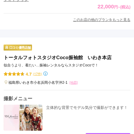
22,000
円
~
(税込)
このお店の他のプランをもっと見る
口コミ優秀店舗
トータルフォトスタジオCoco振袖館 いわき本店
似合うより、着たい…振袖レンタルならスタジオCocoで！
4.7
(17件)
福島県いわき市小名浜岡小名字沖2-1
[地図]
撮影メニュー
立体的な背景でモデル気分で撮影ができます！