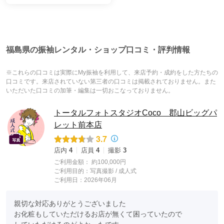
福島県の振袖レンタル・ショップ口コミ・評判情報
※これらの口コミは実際にMy振袖を利用して、来店予約・成約をした方たちの
口コミです。来店されていない第三者の口コミは掲載されておりません。また
いただいた口コミの加筆・編集は一切おこなっておりません。
トータルフォトスタジオCoco 郡山ビッグパ
レット前本店
3.7
店内
4
店員
4
撮影
3
ご利用金額：
約100,000円
ご利用目的：
写真撮影 /
成人式
ご利用日：2026年06月
親切な対応ありがとうございました

お化粧もしていただけるお店が無くて困っていたので
