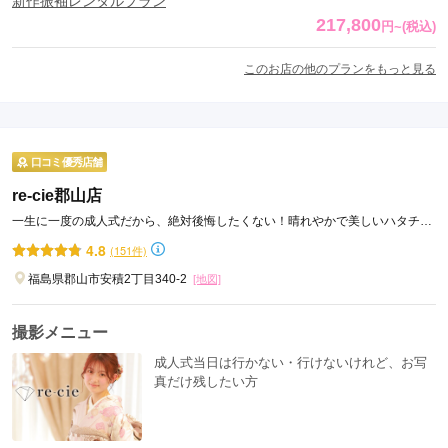
新作振袖レンタルプラン
217,800
円
~
(税込)
このお店の他のプランをもっと見る
口コミ優秀店舗
re-cie郡山店
一生に一度の成人式だから、絶対後悔したくない！晴れやかで美しいハタチを
「re-cie」が演出します。
4.8
(151件)
福島県郡山市安積2丁目340-2
[地図]
撮影メニュー
成人式当日は行かない・行けないけれど、お写
真だけ残したい方