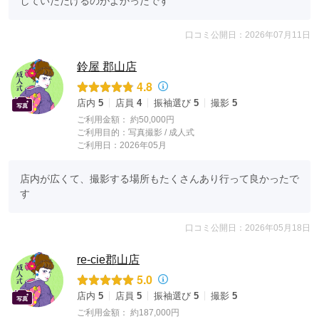
していただけるのがよかったです
口コミ公開日：2026年07月11日
鈴屋 郡山店
4.8
店内
5
店員
4
振袖選び
5
撮影
5
ご利用金額：
約50,000円
ご利用目的：
写真撮影 /
成人式
ご利用日：2026年05月
店内が広くて、撮影する場所もたくさんあり行って良かったで
す
口コミ公開日：2026年05月18日
re-cie郡山店
5.0
店内
5
店員
5
振袖選び
5
撮影
5
ご利用金額：
約187,000円