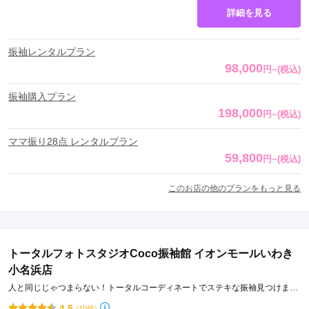
詳細を見る
振袖レンタルプラン
98,000
円
~
(税込)
振袖購入プラン
198,000
円
~
(税込)
ママ振り28点 レンタルプラン
59,800
円
~
(税込)
このお店の他のプランをもっと見る
トータルフォトスタジオCoco振袖館 イオンモールいわき
小名浜店
人と同じじゃつまらない！トータルコーディネートでステキな振袖見つけま
す！
4.5
(10件)