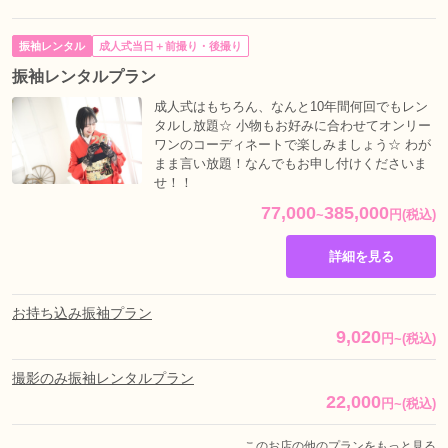
振袖レンタル
成人式当日＋前撮り・後撮り
振袖レンタルプラン
成人式はもちろん、なんと10年間何回でもレン
タルし放題☆ 小物もお好みに合わせてオンリー
ワンのコーディネートで楽しみましょう☆ わが
まま言い放題！なんでもお申し付けくださいま
せ！！
77,000
385,000
~
円
(税込)
詳細を見る
お持ち込み振袖プラン
9,020
円
~
(税込)
撮影のみ振袖レンタルプラン
22,000
円
~
(税込)
このお店の他のプランをもっと見る