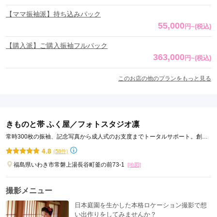
【ママ振袖派】持ち込みパック
55,000
円
~
(税込)
【購入派】ご購入振袖フルパック
363,000
円
~
(税込)
このお店の他のプランをもっと見る
きものと帯 ふく屋／フォトスタジオ凛
常時300枚の振袖、記念写真から成人式のお支度までトータルサポート。創業
130年の老舗呉服店
4.8
(58件)
福島県いわき市常磐上湯長谷町釜の前73-1
[地図]
撮影メニュー
日本庭園を生かした本格ロケーション撮影で想
い出作りをしてみませんか？