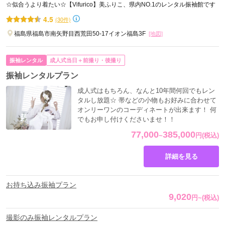
☆似合うより着たい☆【Vifurico】美ふりこ、県内NO.1のレンタル振袖館です
4.5
(30件)
福島県福島市南矢野目西荒田50-17イオン福島3F
[地図]
振袖レンタル
成人式当日＋前撮り・後撮り
振袖レンタルプラン
成人式はもちろん、なんと10年間何回でもレン
タルし放題☆ 帯などの小物もお好みに合わせて
オンリーワンのコーディネートが出来ます！ 何
でもお申し付けくださいませ！！
77,000
385,000
~
円
(税込)
詳細を見る
お持ち込み振袖プラン
9,020
円
~
(税込)
撮影のみ振袖レンタルプラン