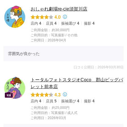
おしゃれ劇場re-cie須賀川店
4.0
店内
4
店員
4
振袖選び
4
撮影
4
ご利用金額：
約30,000円
ご利用目的：
写真撮影 /
その他
ご利用日：2026年04月
雰囲気が良かった
口コミ公開日：2026年03月30日
トータルフォトスタジオCoco 郡山ビッグパ
レット前本店
4.3
店内
4
店員
5
振袖選び
4
撮影
4
ご利用金額：
約25,000円
ご利用目的：
写真撮影 /
成人式
ご利用日：2026年03月