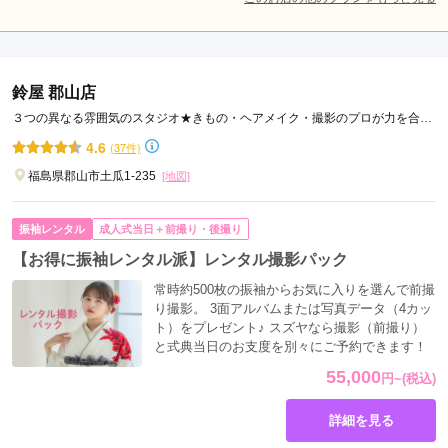
鈴屋 郡山店
３つの異なる雰囲気のスタジオ★きもの・ヘアメイク・撮影のプロが力を合わ
せてプロデュースします！
4.6
(37件)
福島県郡山市土瓜1-235
[地図]
振袖レンタル
成人式当日＋前撮り・後撮り
【お得に振袖レンタル派】レンタル撮影パック
常時約500枚の振袖からお気に入りを選んで前撮
り撮影。 3面アルバムまたは写真データ（4カッ
ト）をプレゼント♪ スズヤなら撮影（前撮り）
と式典当日のお支度を別々にご予約できます！
55,000
円
~
(税込)
詳細を見る