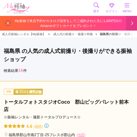
探す
ログイン
MENU
My振袖で来店予約やカタログ請求をしてご成約された方に1,000円分の
Amazonギフトカードをプレゼント！
成人式振袖レンタル【My振袖】
＞
成人式の前撮り・後撮り特集
＞
福島県の前撮り・後撮り
福島県 の人気の成人式前撮り・後撮りができる振袖
ショップ
16
検索結果
件
PR
口コミ優秀店舗
トータルフォトスタジオCoco 郡山ビッグパレット前本
店
☆振袖レンタル・撮影トータルプロデュース☆
4.6
(56件)
福島県郡山市南2丁目-25フレスポ郡山内
[地図]