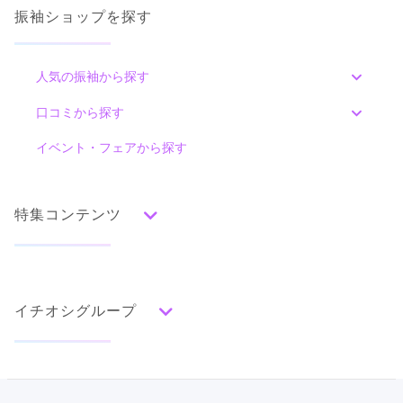
振袖ショップを探す
人気の振袖から探す
みんなの振袖ランキングトップ
口コミから探す
色別ランキング
イベント・フェアから探す
口コミ一覧
赤
朱
ベージュ
ピンク
オレンジ
黄
緑
水色
青
紺
紫
茶
ゴールド
シルバー
特集コンテンツ
グレー
黒
白
その他
タイプ別ランキング
成人式の前撮り・後撮り特集
古典
エレガント
キュート
クール
グラマラス
イチオシグループ
ママ振特集
レトロ
個性的振袖コーディネート特集
#振袖gram
柄別ランキング
成人式レポート