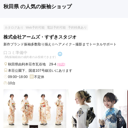
秋田県 の人気の振袖ショップ
山形県
福島県
カタログあり
Web予約可能
電話予約可能
予約特典あり
株式会社アームズ・すずきスタジオ
新作ブランド振袖多数取り揃え☆ヘアメイク～撮影までトータルサポート
口コミ準備中
(My振袖経由の成約者のみ投稿できます)
秋田県由利本荘市瓦谷地 29-4
[地図]
本荘公園下、国道107号線沿いにあります
09:00~18:00
不定休
10台