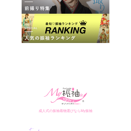
成人式の振袖着物選びならMy振袖