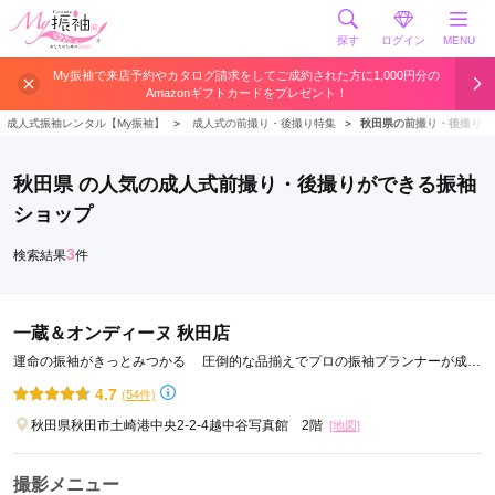
探す
ログイン
MENU
My振袖で来店予約やカタログ請求をしてご成約された方に1,000円分の
Amazonギフトカードをプレゼント！
成人式振袖レンタル【My振袖】
＞
成人式の前撮り・後撮り特集
＞
秋田県の前撮り・後撮り
秋田県 の人気の成人式前撮り・後撮りができる振袖
ショップ
3
検索結果
件
一蔵＆オンディーヌ 秋田店
運命の振袖がきっとみつかる 圧倒的な品揃えでプロの振袖プランナーが成人
式をトータルサポートします
4.7
(54件)
秋田県秋田市土崎港中央2-2-4越中谷写真館 2階
[地図]
撮影メニュー