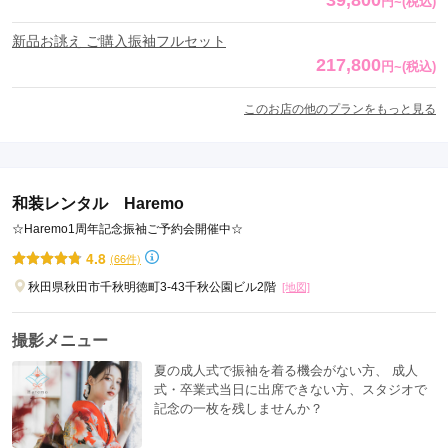
39,800
円
~
(税込)
新品お誂え ご購入振袖フルセット
217,800
円
~
(税込)
このお店の他のプランをもっと見る
和装レンタル Haremo
☆Haremo1周年記念振袖ご予約会開催中☆
4.8
(66件)
秋田県秋田市千秋明徳町3-43千秋公園ビル2階
[地図]
撮影メニュー
夏の成人式で振袖を着る機会がない方、 成人
式・卒業式当日に出席できない方、スタジオで
記念の一枚を残しませんか？