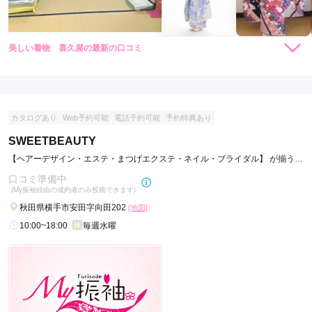
美しい着物 喜久屋の最新の口コミ
現在表示可能な口コミはございません。
カタログあり
Web予約可能
電話予約可能
予約特典あり
SWEETBEAUTY
【ヘアーデザイン・エステ・まつげエクステ・ネイル・ブライダル】 が揃うト
ータルビューティーサロン。
口コミ準備中
(My振袖経由の成約者のみ投稿できます)
秋田県横手市安田字向田202
[地図]
10:00~18:00
毎週水曜