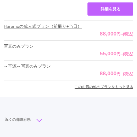
詳細を見る
Haremoの成人式プラン（前撮り+当日）
88,000
円
~
(税込)
写真のみプラン
55,000
円
~
(税込)
～平源～写真のみプラン
88,000
円
~
(税込)
このお店の他のプランをもっと見る
近くの都道府県
北海道
青森県
岩手県
宮城県
秋田県