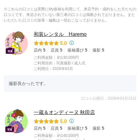
※これらの口コミは実際にMy振袖を利用して、来店予約・成約をした方たちの
口コミです。来店されていない第三者の口コミは掲載されておりません。また
いただいた口コミの加筆・編集は一切おこなっておりません。
和装レンタル Haremo
5.0
店内
5
店員
5
振袖選び
5
撮影
5
ご利用金額：
約130,000円
ご利用目的：
写真撮影 /
成人式
ご利用日：2026年03月
撮影良かったです。
口コミ公開日：2026年03月15日
一蔵＆オンディーヌ 秋田店
5.0
店内
5
店員
5
振袖選び
5
撮影
5
ご利用金額：
約140,000円