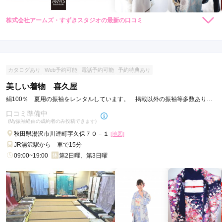
株式会社アームズ・すずきスタジオの最新の口コミ
現在表示可能な口コミはございません。
カタログあり
Web予約可能
電話予約可能
予約特典あり
美しい着物 喜久屋
絹100％ 夏用の振袖をレンタルしています。 掲載以外の振袖等多数ありま
す。
口コミ準備中
(My振袖経由の成約者のみ投稿できます)
秋田県湯沢市川連町字久保７０－１
[地図]
JR湯沢駅から 車で15分
09:00~19:00
第2日曜、第3日曜