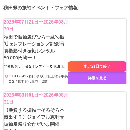
秋田県の振袖イベント・フェア情報
2026年07月21日〜2026年08月
30日
秋田で振袖選びなら一蔵＼振
袖セレブレーション／記念写
真撮影付き振袖レンタル
50,000円均一！
あと21日で
終了
開催店舗：
一蔵＆オンディーヌ 秋田店
〒011-0946 秋田県 秋田市土崎港中央
詳細を見る
2-2-4越中谷写真館 2階
2026年08月01日〜2026年08月
31日
【勝負する振袖ーそろそろ本
気出す？】ジョイフル恵利☆
振袖夏祭り☆ただいま開催