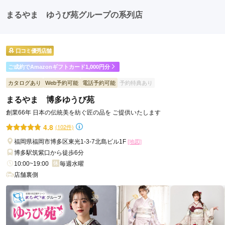
たちとの二次会や三次会を楽しむ人もいます。
まるやま ゆうび苑グループの系列店
口コミ優秀店舗
ご成約でAmazonギフトカード1,000円分
カタログあり
Web予約可能
電話予約可能
予約特典あり
まるやま 博多ゆうび苑
創業66年 日本の伝統美を紡ぐ匠の品を ご提供いたします
4.8
(102件)
福岡県福岡市博多区東光1-3-7北島ビル1F
[地図]
博多駅筑紫口から徒歩6分
10:00~19:00
毎週水曜
店舗裏側