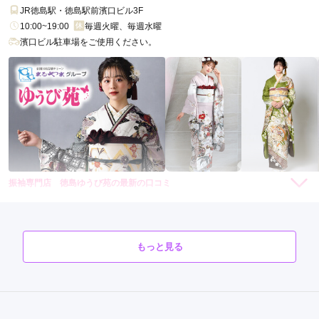
まるやま 振袖ゆうび苑 大阪吹田本店の口コミ・評判をもっと見る
JR徳島駅・徳島駅前濱口ビル3F
10:00~19:00
毎週火曜、毎週水曜
濱口ビル駐車場をご使用ください。
振袖専門店 徳島ゆうび苑の最新の口コミ
242,000
レン
円~
タル
4.7
(税込)
店内
4
店員
5
振袖選び
5
ご利用金額：
約165,000円
ご利用目的：
レンタル /
成人式
もっと見る
ご成約でAmazonギフトカード1,000円分
ご利用日：2026年05月
カタログあり
Web予約可能
電話予約可能
予約特典あり
まるやま 西宮ゆうび苑
丁寧な対応をありがとうございました。
創業66年 日本の伝統美を紡ぐ匠の品を ご提供いたします