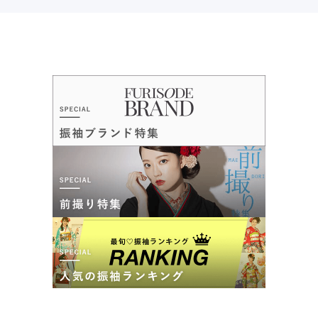
口コミ公開日：2026年05月21日
4.5
(77件)
振袖専門店 徳島ゆうび苑の口コミ・評判をもっと見る
兵庫県西宮市甲風園1-8-13兼政ビル2F
[地図]
西宮北口駅北出口改札を出て左階段を下りる りそなBK隣 兼政ビル2F
10:00~19:00
毎週火曜
アクタ（タイムズ）提携
まるやま 西宮ゆうび苑の最新の口コミ
4.3
店内
4
店員
4
振袖選び
5
ご利用金額：
約186,000円
ご利用目的：
レンタル /
成人式
ご成約でAmazonギフトカード1,000円分
ご利用日：2026年04月
カタログあり
Web予約可能
電話予約可能
予約特典あり