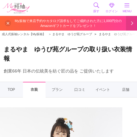
探す
ログイン
MENU
My振袖で来店予約やカタログ請求をしてご成約された方に1,000円分の
Amazonギフトカードをプレゼント！
成人式振袖レンタル【My振袖】
＞
まるやま ゆうび苑グループ
＞
まるやま ゆうび苑グルー
まるやま ゆうび苑グループの取り扱い衣装情
報
創業66年 日本の伝統美を紡ぐ匠の品を ご提供いたします
TOP
衣装
プラン
口コミ
イベント
店舗