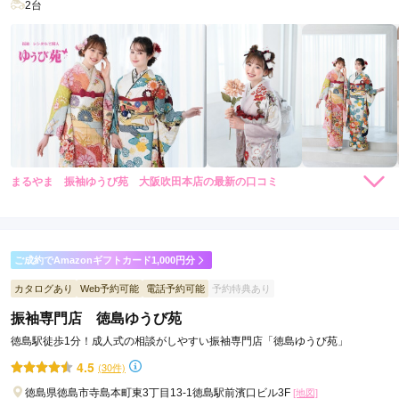
2台
まるやま 振袖ゆうび苑 大阪吹田本店の最新の口コミ
5.0
店内
5
店員
5
振袖選び
5
ご利用金額：
約231,000円
ご利用目的：
レンタル /
成人式
ご成約でAmazonギフトカード1,000円分
ご利用日：2026年06月
カタログあり
Web予約可能
電話予約可能
予約特典あり
振袖専門店 徳島ゆうび苑
長時間大変丁寧に見せていただき、楽しく納得の着物選びがで
きました。
徳島駅徒歩1分！成人式の相談がしやすい振袖専門店「徳島ゆうび苑」
4.5
(30件)
口コミ公開日：2026年06月27日
徳島県徳島市寺島本町東3丁目13-1徳島駅前濱口ビル3F
[地図]