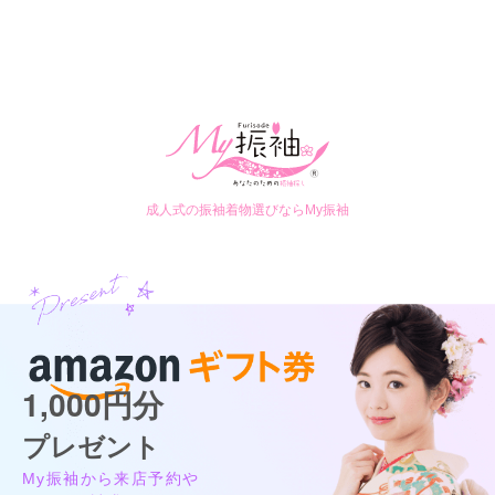
まるやま 長崎ゆうび苑
複数のものを着せてもらい気に入ったものを見つけることがで
きて良かった。
お気に入りが見つかるまで、何着でもご試着できますよ！
4.6
(81件)
口コミ公開日：2026年06月10日
長崎県長崎市万屋町4-13二葉屋ビル4F
[地図]
まるやま 西宮ゆうび苑の口コミ・評判をもっと見る
ベルナード観光通り・二葉屋ビル4F
10:00~19:00
毎週火曜、毎週水曜
近くのコインパーキングをご利用ください
成人式の振袖着物選びならMy振袖
1,000円分
まるやま 長崎ゆうび苑の最新の口コミ
5.0
プレゼント
店内
5
店員
5
振袖選び
5
My振袖から来店予約や
ご利用金額：
--