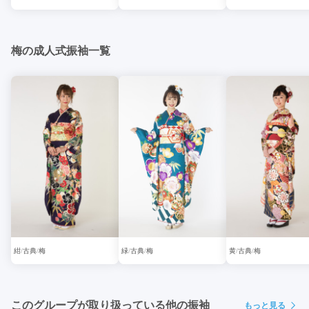
梅の成人式振袖一覧
紺
古典
梅
緑
古典
梅
黄
古典
梅
このグループが取り扱っている他の振袖
もっと見る