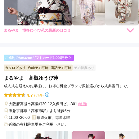
まるやま 博多ゆうび苑の最新の口コミ
5.0
店内
5
店員
5
振袖選び
5
ご利用金額：
--
ご利用目的：
レンタル /
成人式
ご成約でAmazonギフトカード1,000円分
ご利用日：2026年07月
カタログあり
Web予約可能
電話予約可能
予約特典あり
まるやま 高槻ゆうび苑
お店の方はとても感じが良く、振袖の試着も何着もできて、と
ても丁寧に対応していただいたので満足のいく振袖を選ぶこと
成人式を迎えのお嬢様に、お得な料金プランで振袖選びから式典当日まで、親
ができたので良かったです。
身で柔軟な対応をお約束します。
4.7
(51件)
大阪府高槻市高槻町20-12久保田ビル301
[地図]
口コミ公開日：2026年07月23日
阪急京都線「高槻市駅」より徒歩3分
まるやま 博多ゆうび苑の口コミ・評判をもっと見る
11:00~20:00
毎週火曜、毎週水曜
近隣の有料駐車場をご利用下さい。