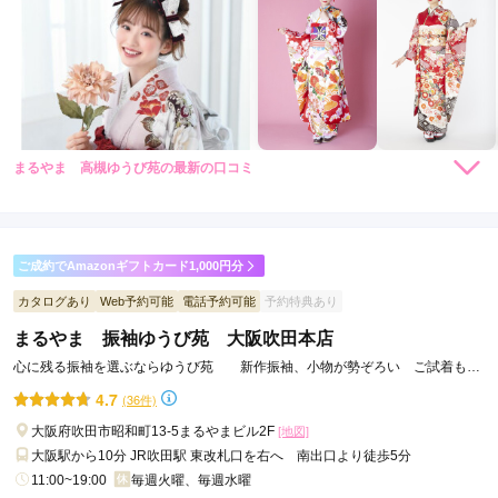
まるやま 高槻ゆうび苑の最新の口コミ
5.0
店内
5
店員
5
振袖選び
5
ご利用金額：
約200,000円
ご利用目的：
レンタル /
成人式
ご成約でAmazonギフトカード1,000円分
ご利用日：2026年07月
カタログあり
Web予約可能
電話予約可能
予約特典あり
まるやま 振袖ゆうび苑 大阪吹田本店
色んな振袖を着れて良かったです。
心に残る振袖を選ぶならゆうび苑 新作振袖、小物が勢ぞろい ご試着も存
分にお楽しみください
口コミ公開日：2026年07月30日
4.7
(36件)
まるやま 高槻ゆうび苑の口コミ・評判をもっと見る
大阪府吹田市昭和町13-5まるやまビル2F
[地図]
大阪駅から10分 JR吹田駅 東改札口を右へ 南出口より徒歩5分
11:00~19:00
毎週火曜、毎週水曜