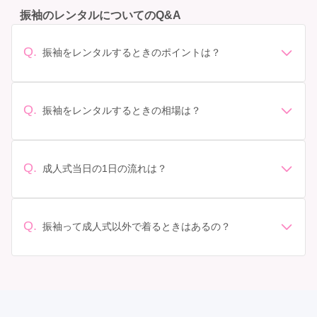
振袖のレンタルについてのQ&A
Q.
振袖をレンタルするときのポイントは？
デザイン: 好きな色や柄など自分の好みで選ぶ場合や、成
人式の会場の雰囲気に合わせてデザインを選ぶ場合など
があります。 サイズ選び: 自分の体型に合ったサイズを
Q.
振袖をレンタルするときの相場は？
選ぶことが大切です。事前に試着をし、必要であればサ
振袖のレンタル相場は店舗や地域、デザインによって異
イズ調整をお願いすることもあります。 価格: 予算に合
なりますが、一般的には10万円から30万円程度が相場と
わせてプランを選ぶことができます。また、プランやレ
されています。 高級なものやブランド物になると、それ
ンタル料金に含まれるもの（小物や帯、草履など）を確
Q.
成人式当日の1日の流れは？
以上の価格になることもあります。具体的な価格はMy振
認しましょう。 期間: レンタル期間や返却のルールをし
準備: 着付け、ヘアメイクの予約はほとんどの場合が先着
袖でプランをご確認いただくか、店舗に問い合わせてみ
っかり確認しておく必要があります。 お店選び: 評判や
順の場合で、早朝からスタートする場合も多いです。 成
てください。
口コミを事前にチェックして、信頼できるお店を選びま
人式: 一般的に午前中に成人式が行わる場合が多いです
Q.
しょう。
振袖って成人式以外で着るときはあるの？
が、午前午後で二部制の地域もあるため、自分の市町村
はい、成人式以外でも振袖を着る機会はあります。例え
を確認しましょう。 写真撮影: 成人式の後、家族や友人
ば、家族や友人の結婚式、卒業式、初詣などがありま
との記念撮影を行うことが多いです。 帰宅: 帰宅後、振
す。 成人式以外での振袖の着用は、華やかな場に適して
袖から着替えます。振袖は当日返却せず、後日お店に返
おり、伝統的な日本の美しさを表現することができま
却しに行く場合が多いです。 同窓会: 成人式当日に同窓
す。
会が行われる場合が多いです。 二次会: 同窓会後、友人