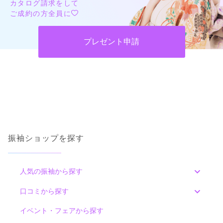
ご利用目的：
レンタル /
成人式
ご成約でAmazonギフトカード1,000円分
カタログ請求をして
ご利用日：2026年03月
ご成約の方全員に
カタログあり
Web予約可能
電話予約可能
予約特典あり
まるやま 鹿児島ゆうび苑
当日予約したにも関わらず、とても快く対応していただきまし
プレゼント申請
た。

創業66年 日本の伝統美を紡ぐ匠の品を ご提供いたします
気に入ったものがあり娘は大満足だったようです。
4.7
(73件)
鹿児島県鹿児島市金生町2-15MBC開発金生ビル6F
[地図]
口コミ公開日：2026年03月14日
市電 いづろ電停 MBC開発金生ビル4F
まるやま 長崎ゆうび苑の口コミ・評判をもっと見る
10:00~19:00
毎週水曜
近隣コインパーキングあります
振袖ショップを探す
人気の振袖から探す
みんなの振袖ランキングトップ
口コミから探す
色別ランキング
まるやま 鹿児島ゆうび苑の最新の口コミ
242,000
イベント・フェアから探す
レン
円~
口コミ一覧
タル
5.0
(税込)