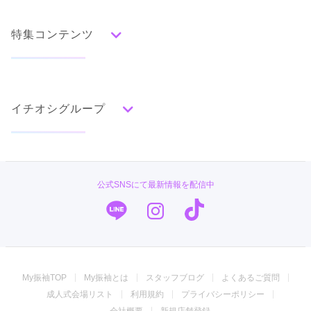
赤
朱
ベージュ
ピンク
オレンジ
黄
緑
店内
5
店員
5
振袖選び
5
水色
青
紺
紫
茶
ゴールド
シルバー
ご利用金額：
約228,000円
特集コンテンツ
グレー
黒
白
その他
ご利用目的：
レンタル /
成人式
ご成約でAmazonギフトカード1,000円分
ご利用日：2026年02月
カタログあり
Web予約可能
電話予約可能
予約特典あり
タイプ別ランキング
成人式の前撮り・後撮り特集
まるやま 高知ゆうび苑
娘の試着したい着物を手際よく何着も着させて頂き帯、小物類
も娘が納得するまで何個も合わせて貰い一番気に入った着物を
古典
エレガント
キュート
クール
グラマラス
高知の中心街にてアットホームな成人式振袖専門店
イチオシグループ
ママ振特集
レンタルできました。ありがとうございました。
レトロ
4.6
(22件)
個性的振袖コーディネート特集
高知県高知市帯屋町1-14-16ヴィラシマムラ1Ｆ
[地図]
口コミ公開日：2026年03月01日
菊京屋
柄別ランキング
高知市の中心街 帯屋町 オーテピアすぐ東側徒歩１分 シマムラビル１階
成人式レポート
まるやま 鹿児島ゆうび苑の口コミ・評判をもっと見る
10:00~19:00
毎週火曜
無地
花
桜
梅
菊
松
竹
牡丹
バラ
椿
TAKAZEN
振袖ブランド特集
公式SNSにて最新情報を配信中
周辺に多数のパーキング有 ご契約時基本料金サービス
百合
橘
蝶
鶴
松竹梅
扇面
車
華籠
キモノハーツ／kimono hearts
口コミ優秀店舗
熨斗
宝尽
波
雪輪
雲取り
道長取り
矢絣
幾何学
市松
縞
その他
PLUM
振袖タイプ診断
振袖専門店 オンディーヌ
My振袖TOP
My振袖とは
スタッフブログ
よくあるご質問
ジョイフル恵利
成人式会場リスト
利用規約
プライバシーポリシー
振袖館COCOL
会社概要
新規店舗登録