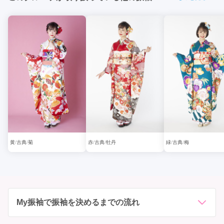
黄
古典
菊
赤
古典
牡丹
緑
古典
梅
My振袖で振袖を決めるまでの流れ