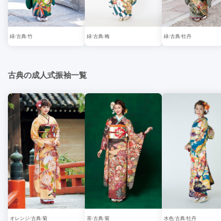
緑
古典
竹
緑
古典
梅
緑
古典
牡丹
古典の成人式振袖一覧
オレンジ
古典
菊
茶
古典
菊
水色
古典
牡丹