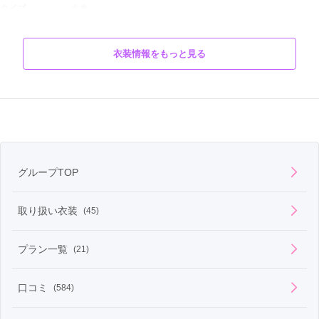
タイプ
古典
柄
梅
衣装情報をもっと見る
フルセットレンタル価格

商品説明
190,000円（税抜）
グループTOP
取り扱い衣装
(45)
プラン一覧
(21)
口コミ
(584)