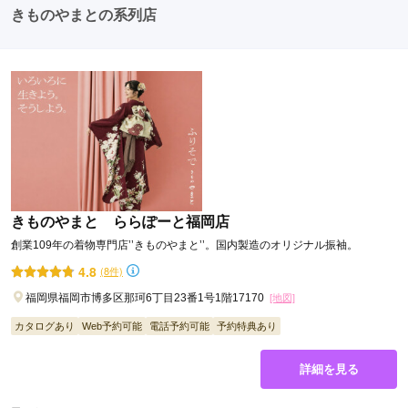
たちとの二次会や三次会を楽しむ人もいます。
きものやまとの系列店
きものやまと ららぽーと福岡店
創業109年の着物専門店’’きものやまと’’。国内製造のオリジナル振袖。
4.8
(8件)
福岡県福岡市博多区那珂6丁目23番1号1階17170
[地図]
カタログあり
Web予約可能
電話予約可能
予約特典あり
詳細を見る