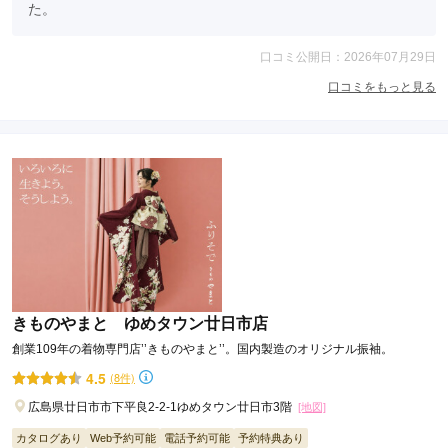
た。
口コミ公開日：2026年07月29日
口コミをもっと見る
きものやまと ゆめタウン廿日市店
創業109年の着物専門店’’きものやまと’’。国内製造のオリジナル振袖。
4.5
(8件)
広島県廿日市市下平良2-2-1ゆめタウン廿日市3階
[地図]
カタログあり
Web予約可能
電話予約可能
予約特典あり