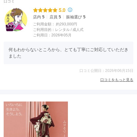
口コミ
5.0
店内
5
店員
5
振袖選び
5
ご利用金額：
約293,000円
ご利用目的：
レンタル /
成人式
ご利用日：2026年05月
何もわからないところから、とても丁寧にご対応していただき
ました
口コミ公開日：2026年06月15日
口コミをもっと見る