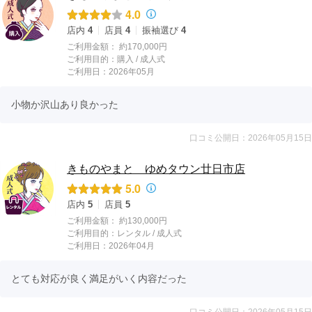
4.0
店内
4
店員
4
振袖選び
4
ご利用金額：
約170,000円
ご利用目的：
購入 /
成人式
ご利用日：2026年05月
小物か沢山あり良かった
口コミ公開日：2026年05月15日
きものやまと ゆめタウン廿日市店
5.0
店内
5
店員
5
ご利用金額：
約130,000円
ご利用目的：
レンタル /
成人式
ご利用日：2026年04月
とても対応が良く満足がいく内容だった