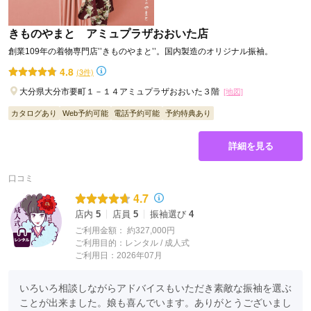
きものやまと アミュプラザおおいた店
創業109年の着物専門店’’きものやまと’’。国内製造のオリジナル振袖。
4.8
(3件)
大分県大分市要町１－１４アミュプラザおおいた３階
[地図]
カタログあり
Web予約可能
電話予約可能
予約特典あり
詳細を見る
口コミ
4.7
店内
5
店員
5
振袖選び
4
ご利用金額：
約327,000円
ご利用目的：
レンタル /
成人式
ご利用日：2026年07月
いろいろ相談しながらアドバイスもいただき素敵な振袖を選ぶ
ことが出来ました。娘も喜んでいます。ありがとうございまし