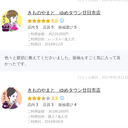
口コミ公開日：2026年05月15日
きものやまと ゆめタウン廿日市店
5.0
店内
5
店員
5
振袖選び
5
ご利用金額：
約219,000円
ご利用目的：
レンタル /
成人式
ご利用日：2016年12月
色々と親切に教えてくださいました。振袖もすごく気に入って良
かったです。
口コミ公開日：2017年01月11日
きものやまと ゆめタウン廿日市店
3.3
店内
3
店員
3
振袖選び
4
ご利用金額：
約186,000円
ご利用目的：
購入 /
成人式
ご利用日：2016年09月