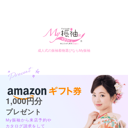
ご利用目的：
レンタル /
成人式
ご利用日：2026年07月
スタッフの方に、持ってきた振袖と帯を褒めていただけて嬉し
かったです。小物もプラスしてもらったら急に現代風に変わり
娘も満足してくれました。金額の説明もわかりやすく、だいた
いの目標金額にも合わせてもらえて助かりました。
成人式の振袖着物選びならMy振袖
口コミ公開日：2026年07月26日
口コミをもっと見る
1,000円分
プレゼント
My振袖から来店予約や
カタログ請求をして
きものやまと 阪急西宮ガーデンズ店