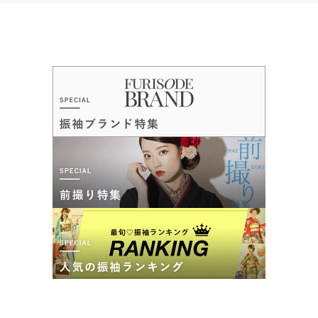
きものやまと ペリエ千葉店
創業109年の着物専門店’’きものやまと’’。国内製造のオリジナル振袖。
成約者の口コミ 少数あり
(2件)
千葉県千葉市中央区新千葉１丁目1－1ペリエ千葉４階
[地図]
カタログあり
Web予約可能
電話予約可能
予約特典あり
詳細を見る
口コミ
5.0
店内
5
店員
5
ご利用金額：
約154,000円