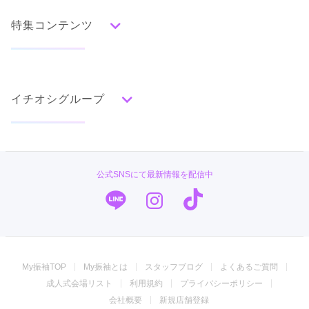
水色
青
紺
紫
茶
ゴールド
シルバー
口コミをもっと見る
特集コンテンツ
グレー
黒
白
その他
タイプ別ランキング
成人式の前撮り・後撮り特集
古典
エレガント
キュート
クール
グラマラス
イチオシグループ
ママ振特集
レトロ
個性的振袖コーディネート特集
#振袖gram
柄別ランキング
成人式レポート
無地
花
桜
梅
菊
松
竹
牡丹
バラ
椿
TAKAZEN
きものやまと アトレ大井町店
振袖ブランド特集
公式SNSにて最新情報を配信中
百合
橘
蝶
鶴
松竹梅
扇面
車
華籠
創業109年の着物専門店’’きものやまと’’。国内製造のオリジナル振袖。
PLUM
口コミ優秀店舗
熨斗
宝尽
波
雪輪
雲取り
道長取り
矢絣
4.6
(7件)
幾何学
市松
縞
その他
キモノハーツ／kimono hearts
振袖タイプ診断
東京都品川区大井1-2-1アトレ大井町4階
[地図]
振袖専門店 オンディーヌ
カタログあり
Web予約可能
電話予約可能
予約特典あり
My振袖TOP
My振袖とは
スタッフブログ
よくあるご質問
振袖館COCOL
成人式会場リスト
利用規約
プライバシーポリシー
詳細を見る
ジョイフル恵利
会社概要
新規店舗登録