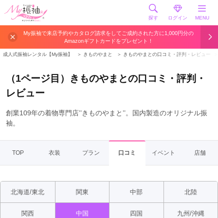
探す
ログイン
MENU
My振袖で来店予約やカタログ請求をしてご成約された方に1,000円分の
Amazonギフトカードをプレゼント！
成人式振袖レンタル【My振袖】
＞
きものやまと
＞
きものやまとの口コミ・評判・レビュー
（1ページ目）きものやまとの口コミ・評判・
レビュー
創業109年の着物専門店’’きものやまと’’。国内製造のオリジナル振
袖。
TOP
衣装
プラン
口コミ
イベント
店舗
北海道/東北
関東
中部
北陸
関西
中国
四国
九州/沖縄