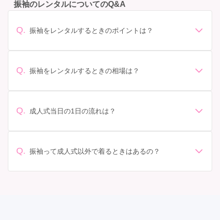
振袖のレンタルについてのQ&A
Q.
振袖をレンタルするときのポイントは？
デザイン: 好きな色や柄など自分の好みで選ぶ場合や、成
人式の会場の雰囲気に合わせてデザインを選ぶ場合など
があります。 サイズ選び: 自分の体型に合ったサイズを
Q.
振袖をレンタルするときの相場は？
選ぶことが大切です。事前に試着をし、必要であればサ
振袖のレンタル相場は店舗や地域、デザインによって異
イズ調整をお願いすることもあります。 価格: 予算に合
なりますが、一般的には10万円から30万円程度が相場と
わせてプランを選ぶことができます。また、プランやレ
されています。 高級なものやブランド物になると、それ
ンタル料金に含まれるもの（小物や帯、草履など）を確
Q.
成人式当日の1日の流れは？
以上の価格になることもあります。具体的な価格はMy振
認しましょう。 期間: レンタル期間や返却のルールをし
準備: 着付け、ヘアメイクの予約はほとんどの場合が先着
袖でプランをご確認いただくか、店舗に問い合わせてみ
っかり確認しておく必要があります。 お店選び: 評判や
順の場合で、早朝からスタートする場合も多いです。 成
てください。
口コミを事前にチェックして、信頼できるお店を選びま
人式: 一般的に午前中に成人式が行わる場合が多いです
Q.
しょう。
振袖って成人式以外で着るときはあるの？
が、午前午後で二部制の地域もあるため、自分の市町村
はい、成人式以外でも振袖を着る機会はあります。例え
を確認しましょう。 写真撮影: 成人式の後、家族や友人
ば、家族や友人の結婚式、卒業式、初詣などがありま
との記念撮影を行うことが多いです。 帰宅: 帰宅後、振
す。 成人式以外での振袖の着用は、華やかな場に適して
袖から着替えます。振袖は当日返却せず、後日お店に返
おり、伝統的な日本の美しさを表現することができま
却しに行く場合が多いです。 同窓会: 成人式当日に同窓
す。
会が行われる場合が多いです。 二次会: 同窓会後、友人