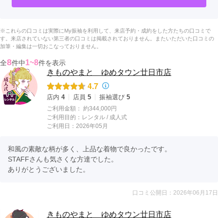
※これらの口コミは実際にMy振袖を利用して、来店予約・成約をした方たちの口コミで
す。来店されていない第三者の口コミは掲載されておりません。またいただいた口コミの
加筆・編集は一切おこなっておりません。
8
1~8
全
件中
件を表示
きものやまと ゆめタウン廿日市店
4.7
店内
4
店員
5
振袖選び
5
ご利用金額：
約344,000円
ご利用目的：
レンタル /
成人式
ご利用日：2026年05月
和風の素敵な柄が多く、上品な着物で良かったです。

STAFFさんも気さくな方達でした。

ありがとうございました。
口コミ公開日：2026年06月17日
きものやまと ゆめタウン廿日市店