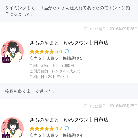
タイミングよく、商品がたくさん仕入れてあったのでトントン拍
子に決まった。
口コミ公開日：2016年09月26日
きものやまと ゆめタウン廿日市店
5.0
店内
5
店員
5
振袖選び
5
ご利用金額：
約295,000円
ご利用目的：
レンタル /
成人式
ご利用日：2016年08月
接客も良く楽しく選べた。
口コミ公開日：2016年08月25日
きものやまと ゆめタウン廿日市店
4.7
店内
5
店員
5
振袖選び
4