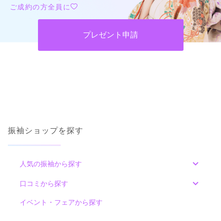
ご成約の方全員に
創業109年の着物専門店’’きものやまと’’。国内製造のオリジナル振袖。
4.7
(13件)
プレゼント申請
兵庫県西宮市高松町14-2阪急西宮ガーデンズ3階
[地図]
カタログあり
Web予約可能
電話予約可能
予約特典あり
詳細を見る
口コミ
5.0
店内
5
店員
5
振袖選び
5
振袖ショップを探す
ご利用金額：
--
ご利用目的：
レンタル /
成人式
ご利用日：2026年07月
人気の振袖から探す
みんなの振袖ランキングトップ
雰囲気もとてもよく優しく沢山着せてもらったり、沢山提案し
口コミから探す
てくださってとても良かったし、嬉しかったです。
色別ランキング
イベント・フェアから探す
口コミ一覧
口コミ公開日：2026年07月30日
赤
朱
ベージュ
ピンク
オレンジ
黄
緑