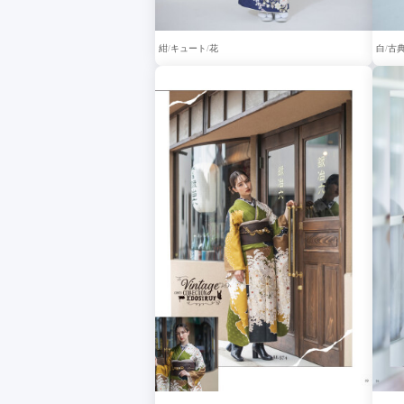
紺
キュート
花
白
古