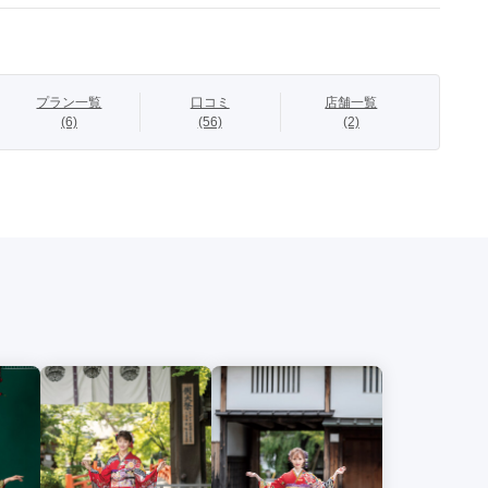
です。

典で身長の高い方もすっきりとおしゃれに❤”

使っているので目を惹く華やかなコーデが完成します‼♡

プラン一覧
口コミ
店舗一覧
上げ価格

(6)
(56)
(2)
ンタルフルセット価格
