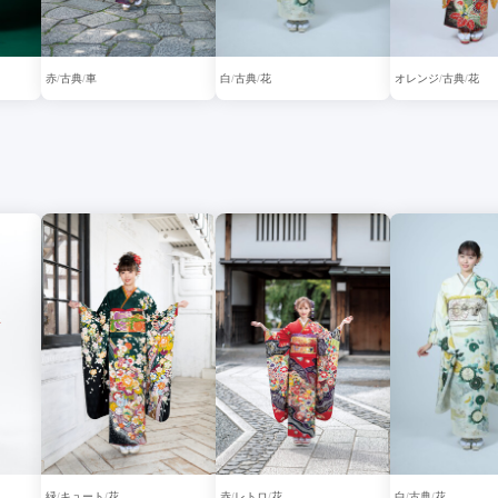
赤
古典
車
白
古典
花
オレンジ
古典
花
緑
キュート
花
赤
レトロ
花
白
古典
花