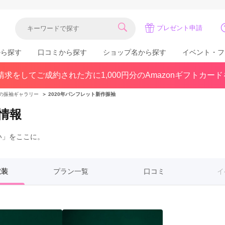
プレゼント申請
から探す
口コミから探す
ショップ名から探す
イベント・フ
求をしてご成約された方に1,000円分のAmazonギフトカー
関東
県(30)
東京都(383)
千葉県(183)
の振袖ギャラリー
＞
2020年パンフレット新作振袖
(36)
埼玉県(246)
神奈川県(228)
情報
茨城県(93)
群馬県(57)
栃木県(54)
い」をここに。
北陸
石川県(57)
福井県(38)
富山県(37)
(80)
衣装
プラン一覧
口コミ
イ
中国
広島県(87)
岡山県(69)
鳥取県(29)