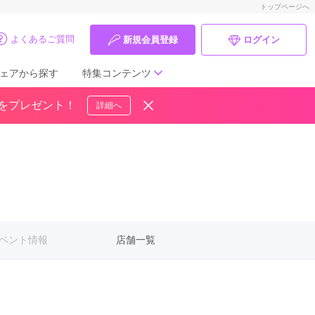
トップページへ
よくあるご質問
新規会員登録
ログイン
ェアから探す
特集コンテンツ
ドをプレゼント！
詳細へ
成人式の前撮り・後撮り特集
ママ振特集
個性的振袖コーディネート特集
成人式レポート
ベント情報
店舗一覧
振袖ブランド特集
口コミ優秀店舗
振袖タイプ診断