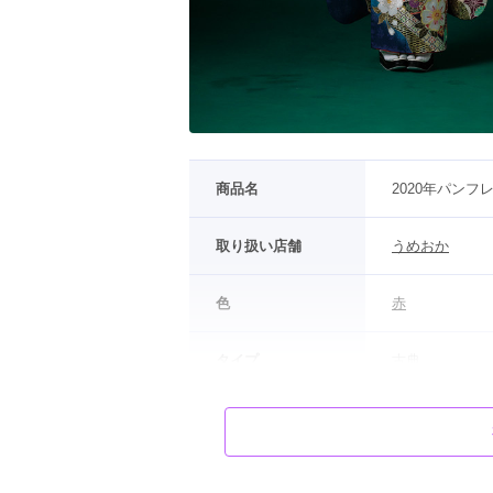
商品名
2020年パンフ
取り扱い店舗
うめおか
色
赤
タイプ
古典
柄
花
モデル
アヤカ・ウィル