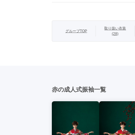
王道な赤色の振袖
流行の大きな古
たくさんの色を
取り扱い衣装
グループTOP
商品説明
フルセットお買い
(28)
380,000円＋tax

新品オーダーレ
198,000円＋tax
赤の成人式振袖一覧