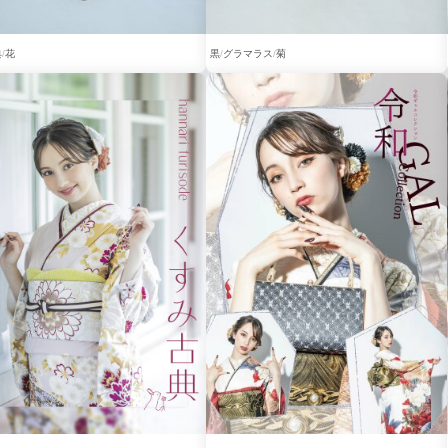
典
花
黒
グラマラス
菊