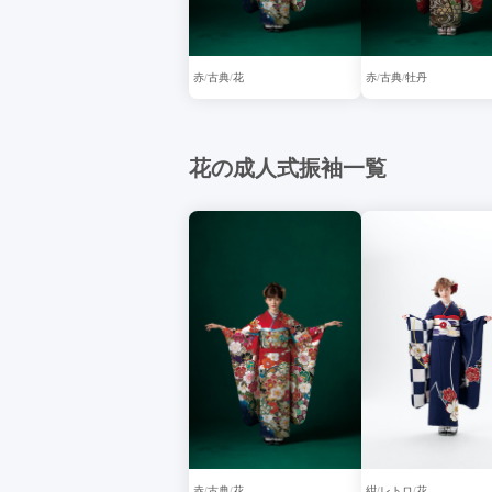
赤
古典
花
赤
古典
牡丹
花の成人式振袖一覧
赤
古典
花
紺
レトロ
花