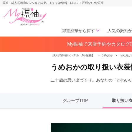
振袖・成人式着物レンタルの人気・おすすめ情報・口コミ・評判ならMy振袖
都道府県から探す
人気の振袖
My振袖で来店予約やカタログ請
北海道／東北
北海道(141)
青森県(41)
岩手
成人式振袖レンタル【My振袖】
＞
うめおか
＞
うめおか
宮城県(72)
秋田県(29)
山形県
うめおかの取り扱い衣装
福島県(60)
二十歳の思い出づくり。あなたの「かわい
中部
愛知県(285)
静岡県(148)
岐阜県(85)
三重県(76)
長野県
グループTOP
取り扱い
山梨県(37)
新潟県(65)
関西
大阪府(307)
兵庫県(195)