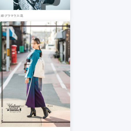
緑
グラマラス
花