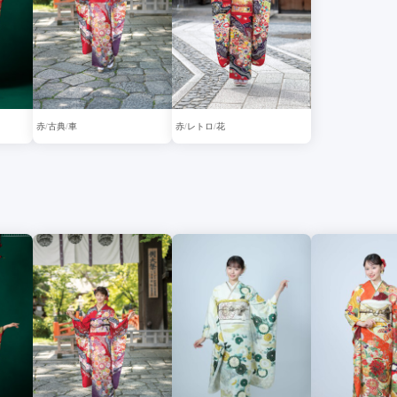
赤
古典
車
赤
レトロ
花