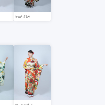
白
古典
雲取り
オレンジ
古典
花