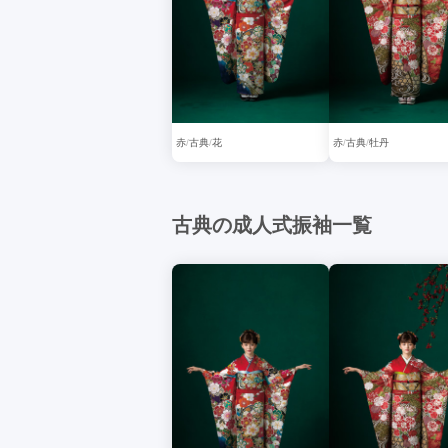
赤
古典
花
赤
古典
牡丹
古典の成人式振袖一覧