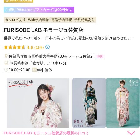
ご利用日：2026年08月
ご成約でAmazonギフトカード1,000円分
着物も髪型もかわいくして頂き、とても満足です｡スタジオで
カタログあり
Web予約可能
電話予約可能
予約特典あり
写真撮ることが始めてでしたが､店員さんが優しくアドバイス
FURISODE LAB モラージュ佐賀店
をして下さって緊張がほぐれました。
世界で私だけの一着を―日本の美しい伝統に最新のお洒落を掛け合わせた、私
らしい振袖コーディネート
4.6
(62件)
口コミ公開日：2026年08月05日
FURISODE LAB いこらも～る泉佐野店の口コミ・評判をもっと見る
佐賀県佐賀市巨勢町大字牛島730モラージュ佐賀2F
[地図]
JR長崎本線「佐賀駅」より車12分
10:00~21:00
年中無休
FURISODE LAB モラージュ佐賀店の最新の口コミ