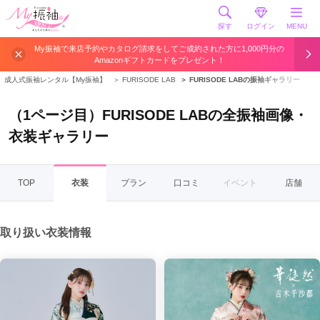
探す
ログイン
MENU
My振袖で来店予約やカタログ請求をしてご成約された方に1,000円分の
Amazonギフトカードをプレゼント！
成人式振袖レンタル【My振袖】
＞
FURISODE LAB
＞
FURISODE LABの振袖ギャラリー
（1ページ目）FURISODE LABの全振袖画像・
衣装ギャラリー
TOP
衣装
プラン
口コミ
イベント
店舗
取り扱い衣装情報