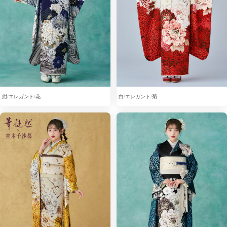
紺
エレガント
花
白
エレガント
菊