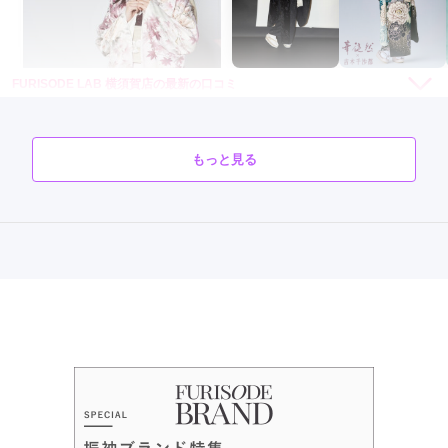
FURISODE LAB 横須賀店の最新の口コミ
5.0
店内
5
店員
5
ご利用金額：
約338,000円
もっと見る
ご利用目的：
レンタル /
成人式
ご成約でAmazonギフトカード1,000円分
ご利用日：2026年05月
カタログあり
Web予約可能
電話予約可能
予約特典あり
FURISODE LAB アクロスモール泉北店
スタッフさん達が笑顔で優しく親しみやすく接してくださり、
安心して選ぶことができました！沢山褒めていただいたり、い
わたしらしく装う*人気の古典柄からキュートなモダン柄まで*
くつか候補も見せていただけて細かなサポートも有難かったで
4.7
(60件)
す！！前撮り、当日の撮影、準備等もよろしくお願い致しま
す！！
大阪府堺市南区原山台5-9-7アクロスモール泉北店D館
[地図]
泉北高速鉄道線「栂・美木多駅」より車6分
10:00~20:00
年末年始
口コミ公開日：2026年06月01日
FURISODE LAB 横須賀店の口コミ・評判をもっと見る