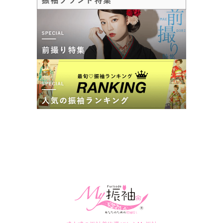
FURISODE LAB アクロスモール泉北店の最新の口コミ
5.0
店内
5
店員
5
振袖選び
5
ご利用金額：
約331,000円
ご利用目的：
レンタル /
成人式
ご成約でAmazonギフトカード1,000円分
ご利用日：2026年02月
カタログあり
Web予約可能
電話予約可能
予約特典あり
FURISODE LAB ガーデンシティ厚木店
親身に対応していただきました。

また機会があればぜひ次回もお願いしたいです
ガーデンシティ厚木（イオン厚木店）5Fにて展示会開催中！
4.2
(10件)
口コミ公開日：2026年02月04日
神奈川県厚木市中町1-5-10ガーデンシティ（イオン）厚木店5F
[地図]
FURISODE LAB アクロスモール泉北店の口コミ・評判をもっと見る
本厚木駅より徒歩5分
10:00~20:00
年中無休
イオン厚木店内駐車場完備