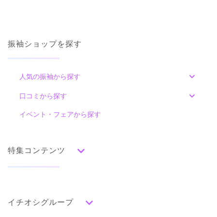
振袖ショップを探す
人気の振袖から探す
みんなの振袖ランキングトップ
口コミから探す
色別ランキング
イベント・フェアから探す
口コミ一覧
赤
朱
ベージュ
ピンク
オレンジ
黄
緑
水色
青
紺
紫
茶
ゴールド
シルバー
特集コンテンツ
グレー
黒
白
その他
タイプ別ランキング
成人式の前撮り・後撮り特集
古典
エレガント
キュート
クール
グラマラス
イチオシグループ
ママ振特集
レトロ