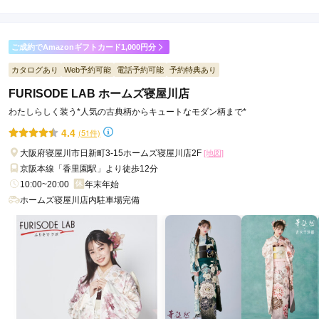
5.0
店内
5
店員
5
振袖選び
5
ご利用金額：
約200,000円
ご利用目的：
レンタル /
成人式
ご成約でAmazonギフトカード1,000円分
ご利用日：2026年06月
カタログあり
Web予約可能
電話予約可能
予約特典あり
FURISODE LAB ホームズ寝屋川店
店長さんがすごくフレンドリーで話しやすくて楽しかったです

一生に一度の振袖をいいものにできてよかったです
わたしらしく装う*人気の古典柄からキュートなモダン柄まで*
4.4
(51件)
口コミ公開日：2026年06月29日
大阪府寝屋川市日新町3-15ホームズ寝屋川店2F
[地図]
FURISODE LAB モラージュ佐賀店の口コミ・評判をもっと見る
京阪本線「香里園駅」より徒歩12分
10:00~20:00
年末年始
ホームズ寝屋川店内駐車場完備