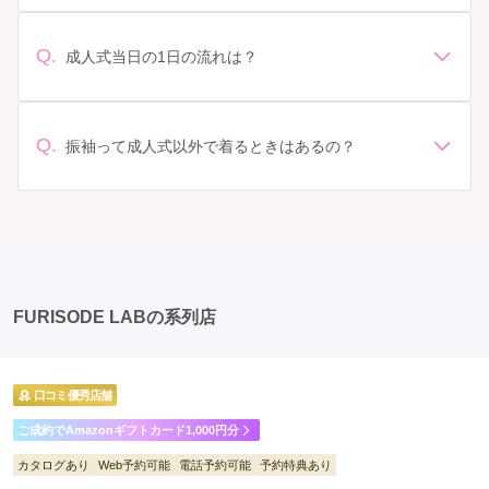
振袖のレンタル相場は店舗や地域、デザインによって異
イズ調整をお願いすることもあります。 価格: 予算に合
なりますが、一般的には10万円から30万円程度が相場と
わせてプランを選ぶことができます。また、プランやレ
されています。 高級なものやブランド物になると、それ
ンタル料金に含まれるもの（小物や帯、草履など）を確
Q.
成人式当日の1日の流れは？
以上の価格になることもあります。具体的な価格はMy振
認しましょう。 期間: レンタル期間や返却のルールをし
準備: 着付け、ヘアメイクの予約はほとんどの場合が先着
袖でプランをご確認いただくか、店舗に問い合わせてみ
っかり確認しておく必要があります。 お店選び: 評判や
順の場合で、早朝からスタートする場合も多いです。 成
てください。
口コミを事前にチェックして、信頼できるお店を選びま
人式: 一般的に午前中に成人式が行わる場合が多いです
Q.
しょう。
振袖って成人式以外で着るときはあるの？
が、午前午後で二部制の地域もあるため、自分の市町村
はい、成人式以外でも振袖を着る機会はあります。例え
を確認しましょう。 写真撮影: 成人式の後、家族や友人
ば、家族や友人の結婚式、卒業式、初詣などがありま
との記念撮影を行うことが多いです。 帰宅: 帰宅後、振
す。 成人式以外での振袖の着用は、華やかな場に適して
袖から着替えます。振袖は当日返却せず、後日お店に返
おり、伝統的な日本の美しさを表現することができま
却しに行く場合が多いです。 同窓会: 成人式当日に同窓
す。
会が行われる場合が多いです。 二次会: 同窓会後、友人
たちとの二次会や三次会を楽しむ人もいます。
FURISODE LABの系列店
口コミ優秀店舗
ご成約でAmazonギフトカード1,000円分
カタログあり
Web予約可能
電話予約可能
予約特典あり