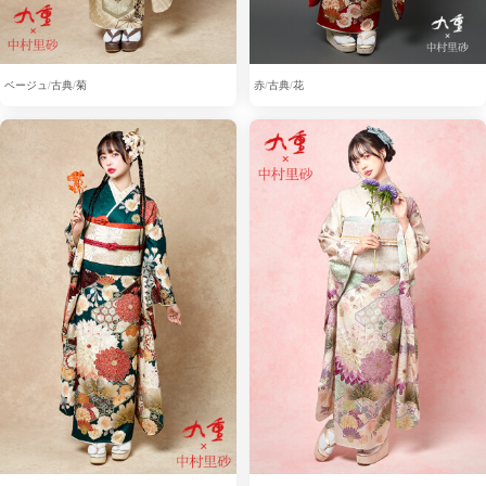
ベージュ
古典
菊
赤
古典
花