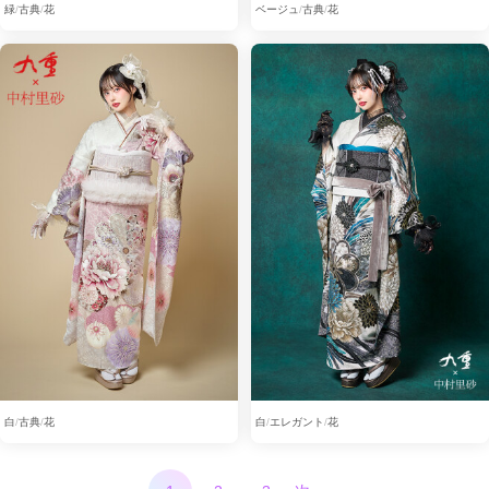
緑
古典
花
ベージュ
古典
花
白
古典
花
白
エレガント
花