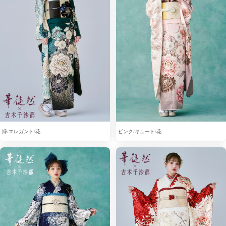
緑
エレガント
花
ピンク
キュート
花