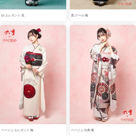
白
エレガント
花
黒
クール
梅
ベージュ
エレガント
梅
ベージュ
古典
菊