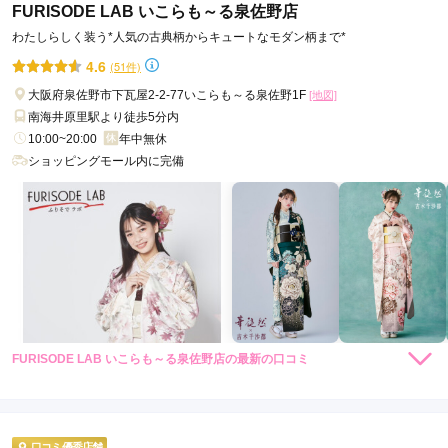
FURISODE LAB いこらも～る泉佐野店
わたしらしく装う*人気の古典柄からキュートなモダン柄まで*
4.6
(51件)
大阪府泉佐野市下瓦屋2-2-77いこらも～る泉佐野1F
[地図]
南海井原里駅より徒歩5分内
10:00~20:00
年中無休
ショッピングモール内に完備
FURISODE LAB いこらも～る泉佐野店の最新の口コミ
5.0
店内
5
店員
5
振袖選び
5
撮影
5
ご利用金額：
--
ご利用目的：
写真撮影 /
成人式
口コミ優秀店舗