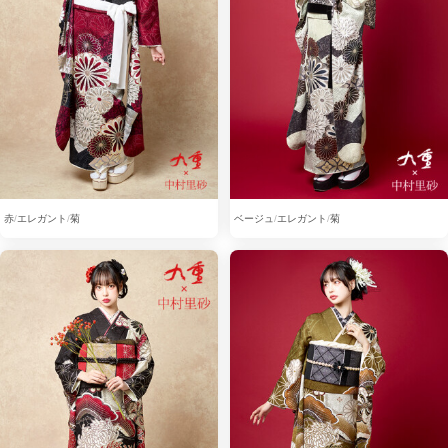
赤
エレガント
菊
ベージュ
エレガント
菊