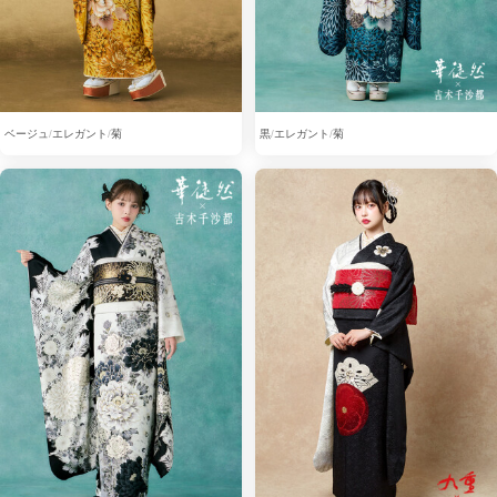
ベージュ
エレガント
菊
黒
エレガント
菊