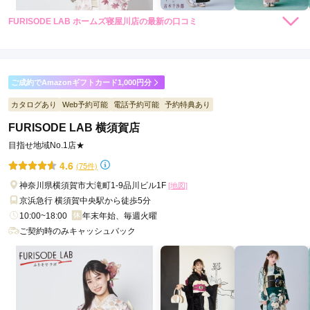
FURISODE LAB ホームズ寝屋川店の最新の口コミ
5.0
店内
5
店員
5
振袖選び
5
ご利用金額：
約230,000円
ご利用目的：
レンタル /
成人式
ご成約でAmazonギフトカード1,000円分
ご利用日：2026年04月
カタログあり
Web予約可能
電話予約可能
予約特典あり
FURISODE LAB 横須賀店
店員さんがとても優しかったです
目指せ地域No.1店★
口コミ公開日：2026年05月11日
4.6
(75件)
FURISODE LAB ホームズ寝屋川店の口コミ・評判をもっと見る
神奈川県横須賀市大滝町1-9品川ビル1F
[地図]
京浜急行 横須賀中央駅から徒歩5分
10:00~18:00
年末年始、毎週火曜
ご契約時のみキャッシュバック