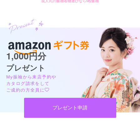
成人式の振袖着物選びならMy振袖
1,000円分
FURISODE LAB ガーデンシティ厚木店の最新の口コミ
4.0
プレゼント
店内
4
店員
4
振袖選び
4
ご利用金額：
--
My振袖から来店予約や
ご利用目的：
レンタル /
成人式
カタログ請求をして
ご利用日：2024年09月
ご成約の方全員に
娘の為に娘にあった着物を選んでくださりありがとうございま
プレゼント申請
した。
口コミ公開日：2024年09月26日
FURISODE LAB ガーデンシティ厚木店の口コミ・評判をもっと見る