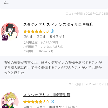
た。
口コミ公開日：2023年01月23日
スタジオアリス イオンスタイル東戸塚店
5.0
店内
5
店員
5
振袖選び
5
ご利用金額：
約128,000円
ご利用目的：
レンタル /
成人式
ご利用日：2022年12月
着物の種類が豊富な上、好きなデザインの着物を選択することが
でき成人式に向けて快く準備することができたことがとても良か
ったと感じた
口コミ公開日：2023年01月25日
スタジオアリス 川崎菅生店
5.0
店内
5
店員
5
振袖選び
5
撮影
5