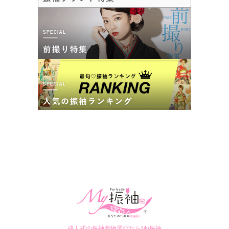
青森県つがる市柏稲盛幾世41イオンモールつがる柏 2F
[地図]
カタログあり
Web予約可能
電話予約可能
予約特典あり
詳細を見る
口コミ
4.0
店内
4
店員
4
振袖選び
4
ご利用金額：
約110,000円
ご利用目的：
レンタル /
成人式
ご利用日：2023年01月
丁寧に説明してくれて対応が良かったです。
口コミ公開日：2023年01月23日
口コミをもっと見る
成人式の振袖着物選びならMy振袖