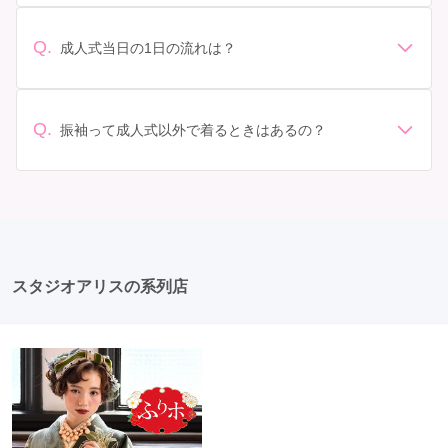
振袖のレンタル相場は店舗や地域、デザインによって異
イズ調整をお願いすることもあります。 価格: 予算に合
なりますが、一般的には10万円から30万円程度が相場と
わせてプランを選ぶことができます。また、プランやレ
されています。 高級なものやブランド物になると、それ
ンタル料金に含まれるもの（小物や帯、草履など）を確
Q.
成人式当日の1日の流れは？
以上の価格になることもあります。具体的な価格はMy振
認しましょう。 期間: レンタル期間や返却のルールをし
準備: 着付け、ヘアメイクの予約はほとんどの場合が先着
袖でプランをご確認いただくか、店舗に問い合わせてみ
っかり確認しておく必要があります。 お店選び: 評判や
順の場合で、早朝からスタートする場合も多いです。 成
てください。
口コミを事前にチェックして、信頼できるお店を選びま
人式: 一般的に午前中に成人式が行わる場合が多いです
Q.
しょう。
振袖って成人式以外で着るときはあるの？
が、午前午後で二部制の地域もあるため、自分の市町村
はい、成人式以外でも振袖を着る機会はあります。例え
を確認しましょう。 写真撮影: 成人式の後、家族や友人
ば、家族や友人の結婚式、卒業式、初詣などがありま
との記念撮影を行うことが多いです。 帰宅: 帰宅後、振
す。 成人式以外での振袖の着用は、華やかな場に適して
袖から着替えます。振袖は当日返却せず、後日お店に返
おり、伝統的な日本の美しさを表現することができま
却しに行く場合が多いです。 同窓会: 成人式当日に同窓
す。
会が行われる場合が多いです。 二次会: 同窓会後、友人
たちとの二次会や三次会を楽しむ人もいます。
スタジオアリスの系列店