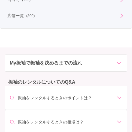
店舗一覧
(399)
My振袖で振袖を決めるまでの流れ
振袖のレンタルについてのQ&A
Q.
振袖をレンタルするときのポイントは？
デザイン: 好きな色や柄など自分の好みで選ぶ場合や、成
人式の会場の雰囲気に合わせてデザインを選ぶ場合など
があります。 サイズ選び: 自分の体型に合ったサイズを
Q.
振袖をレンタルするときの相場は？
選ぶことが大切です。事前に試着をし、必要であればサ