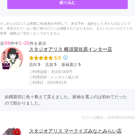
絞り込む
※これらの口コミは実際にMy振袖を利用して、来店予約・成約をした方たちの口コミで
す。来店されていない第三者の口コミは掲載されておりません。またいただいた口コミの
加筆・編集は一切おこなっておりません。
59
1~20
全
件中
件を表示
スタジオアリス 横須賀佐原インター店
5.0
店内
5
店員
5
振袖選び
5
ご利用金額：
約100,000円
ご利用目的：
レンタル /
成人式
ご利用日：2023年01月
結構親切に色々教えて貰えました。振袖を選ぶのは初めてだった
ので助かりました。
口コミ公開日：2023年03月03日
スタジオアリス マークイズみなとみらい店