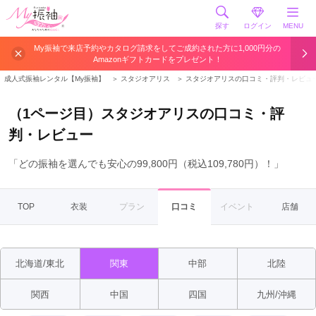
探す
ログイン
MENU
My振袖で来店予約やカタログ請求をしてご成約された方に1,000円分の
Amazonギフトカードをプレゼント！
成人式振袖レンタル【My振袖】
＞
スタジオアリス
＞
スタジオアリスの口コミ・評判・レビュ
（1ページ目）スタジオアリスの口コミ・評
判・レビュー
「どの振袖を選んでも安心の99,800円（税込109,780円）！」
TOP
衣装
プラン
口コミ
イベント
店舗
北海道/東北
関東
中部
北陸
関西
中国
四国
九州/沖縄