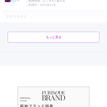
ご利用目的：
レンタル /
成人式
ご利用日：2021年11月
わかりません
口コミ公開日：2021年12月24日
口コミをもっと見る
もっと見る
スタジオアリス LiPiイオンモールつがる柏店
「どの振袖を選んでも安心の99,800円（税込109,780円）！」
成約者の口コミ 少数あり
(2件)