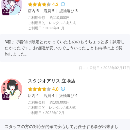
4.3
店内
5
店員
5
振袖選び
3
ご利用金額：
約110,000円
ご利用目的：
レンタル /
成人式
ご利用日：2023年01月
3着まで着付け限定とわかっていたもののもうちょっと多く試着し
たかったです。お値段が安いのでこういったことも納得の上で契
約しました。
口コミ公開日：2023年02月17日
スタジオアリス 立場店
4.0
店内
4
店員
4
振袖選び
4
ご利用金額：
約109,000円
ご利用目的：
レンタル /
成人式
ご利用日：2022年12月
スタッフの方の対応が的確で安心してお任せする事が出来まし