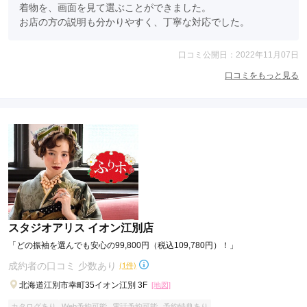
着物を、画面を見て選ぶことができました。

お店の方の説明も分かりやすく、丁寧な対応でした。
口コミ公開日：2022年11月07日
口コミをもっと見る
スタジオアリス イオン江別店
「どの振袖を選んでも安心の99,800円（税込109,780円）！」
成約者の口コミ 少数あり
(1件)
北海道江別市幸町35イオン江別 3F
[地図]
カタログあり
Web予約可能
電話予約可能
予約特典あり