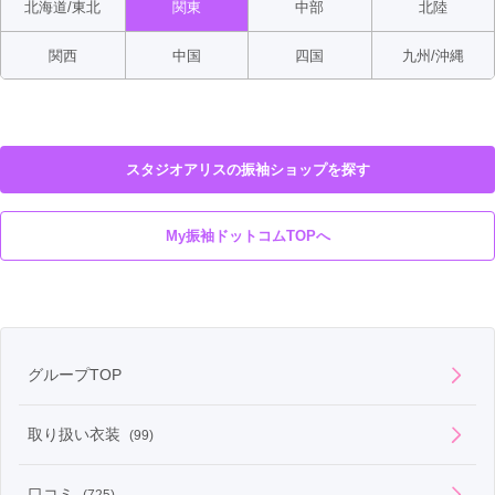
北海道/東北
関東
中部
北陸
関西
中国
四国
九州/沖縄
スタジオアリスの振袖ショップを探す
My振袖ドットコムTOPへ
グループTOP
取り扱い衣装
(99)
口コミ
(725)