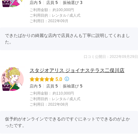
店内
5
店員
5
振袖選び
3
ご利用金額：
約100,000円
ご利用目的：
レンタル /
成人式
ご利用日：2022年09月
できたばかりの綺麗な店内で店員さんも丁寧に説明してくれまし
た。
口コミ公開日：2022年09月29日
スタジオアリス ジョイナステラス二俣川店
5.0
店内
5
店員
5
振袖選び
5
ご利用金額：
約110,000円
ご利用目的：
レンタル /
成人式
ご利用日：2022年08月
仮予約がオンラインでできるのですぐにネットでできるのがよか
ったです。