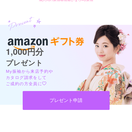
スタジオアリス LiPiイオン一関店
1,000円分
「どの振袖を選んでも安心の99,800円（税込109,780円）！」
成約者の口コミ 少数あり
(1件)
プレゼント
岩手県一関市山目字泥田89-1イオン一関 2F
[地図]
My振袖から来店予約や
カタログあり
Web予約可能
電話予約可能
予約特典あり
カタログ請求をして
ご成約の方全員に
詳細を見る
プレゼント申請
口コミ
4.0
店内
4
店員
4
振袖選び
4
ご利用金額：
約110,000円
ご利用目的：
レンタル /
成人式