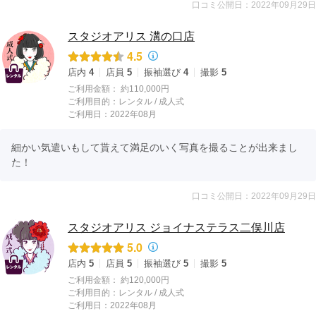
口コミ公開日：2022年09月29日
スタジオアリス 溝の口店
4.5
店内
4
店員
5
振袖選び
4
撮影
5
ご利用金額：
約110,000円
ご利用目的：
レンタル /
成人式
ご利用日：2022年08月
細かい気遣いもして貰えて満足のいく写真を撮ることが出来まし
た！
口コミ公開日：2022年09月29日
スタジオアリス ジョイナステラス二俣川店
5.0
店内
5
店員
5
振袖選び
5
撮影
5
ご利用金額：
約120,000円
ご利用目的：
レンタル /
成人式
ご利用日：2022年08月