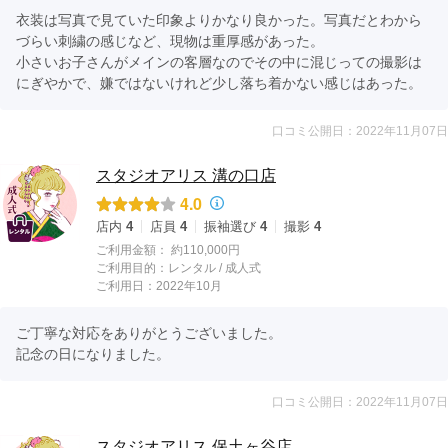
衣装は写真で見ていた印象よりかなり良かった。写真だとわから
づらい刺繍の感じなど、現物は重厚感があった。

小さいお子さんがメインの客層なのでその中に混じっての撮影は
にぎやかで、嫌ではないけれど少し落ち着かない感じはあった。
口コミ公開日：2022年11月07日
スタジオアリス 溝の口店
4.0
店内
4
店員
4
振袖選び
4
撮影
4
ご利用金額：
約110,000円
ご利用目的：
レンタル /
成人式
ご利用日：2022年10月
ご丁寧な対応をありがとうございました。

記念の日になりました。
口コミ公開日：2022年11月07日
スタジオアリス 保土ヶ谷店