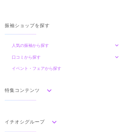
ご利用日：2022年03月
成人式の着物を選んで行ってなかったんですけどスタッフさん
がずっと一緒に付き添ってくれてとても安心しました。
振袖ショップを探す
口コミ公開日：2022年04月26日
人気の振袖から探す
口コミをもっと見る
みんなの振袖ランキングトップ
口コミから探す
色別ランキング
イベント・フェアから探す
口コミ一覧
赤
朱
ベージュ
ピンク
オレンジ
黄
緑
水色
青
紺
紫
茶
ゴールド
シルバー
特集コンテンツ
グレー
黒
白
その他
タイプ別ランキング
成人式の前撮り・後撮り特集
古典
エレガント
キュート
クール
グラマラス
スタジオアリス LiPi河口湖ベル店
イチオシグループ
ママ振特集
レトロ
「どの振袖を選んでも安心の99,800円（税込109,780円）！」