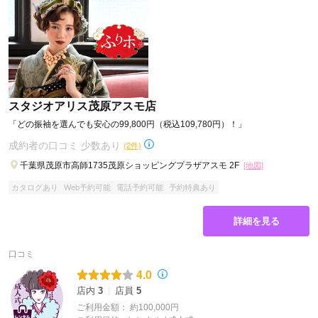
スタジオアリス茂原アスモ店
「どの振袖を選んでも安心の99,800円（税込109,780円）！」
成約者の口コミ 少数あり
(2件)
千葉県茂原市高師1735茂原ショッピングプラザアスモ 2F
[地図]
カタログあり
Web予約可能
電話予約可能
予約特典あり
詳細を見る
口コミ
4.0
店内
3
店員
5
ご利用金額：
約100,000円