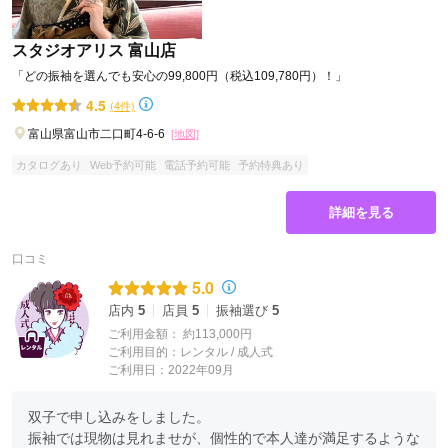
スタジオアリス 富山店
「どの振袖を選んでも安心の99,800円（税込109,780円）！」
4.5
(4件)
富山県富山市二口町4-6-6
[地図]
カタログあり
Web予約可能
電話予約可能
予約特典あり
詳細を見る
口コミ
5.0
店内
5
店員
5
振袖選び
5
ご利用金額：
約113,000円
ご利用目的：
レンタル /
成人式
ご利用日：2022年09月
双子で申し込みをしました。

振袖では現物は見れませが、個性的で本人達が満足するような