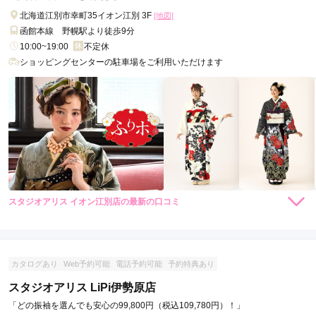
着物を、画面を見て選ぶことができました。

北海道江別市幸町35イオン江別 3F
[地図]
お店の方の説明も分かりやすく、丁寧な対応でした。
函館本線 野幌駅より徒歩9分
10:00~19:00
不定休
口コミ公開日：2022年11月07日
ショッピングセンターの駐車場をご利用いただけます
スタジオアリス 富山店の口コミ・評判をもっと見る
スタジオアリス イオン江別店の最新の口コミ
5.0
店内
5
店員
5
振袖選び
5
撮影
5
ご利用金額：
約99,000円
ご利用目的：
レンタル /
成人式
カタログあり
Web予約可能
電話予約可能
予約特典あり
ご利用日：2021年08月
スタジオアリス LiPi伊勢原店
「どの振袖を選んでも安心の99,800円（税込109,780円）！」
利用しやすい値段で撮影出来て良かったです。
