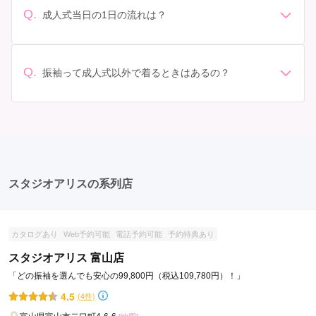
されています。 高級なものやブランド物になると、それ
ンタル料金に含まれるもの（小物や帯、草履など）を確
Q.
成人式当日の1日の流れは？
以上の価格になることもあります。具体的な価格はMy振
認しましょう。 期間: レンタル期間や返却のルールをし
準備: 着付け、ヘアメイクの予約はほとんどの場合が先着
袖でプランをご確認いただくか、店舗に問い合わせてみ
っかり確認しておく必要があります。 お店選び: 評判や
順の場合で、早朝からスタートする場合も多いです。 成
てください。
口コミを事前にチェックして、信頼できるお店を選びま
人式: 一般的に午前中に成人式が行わる場合が多いです
Q.
しょう。
振袖って成人式以外で着るときはあるの？
が、午前午後で二部制の地域もあるため、自分の市町村
はい、成人式以外でも振袖を着る機会はあります。例え
を確認しましょう。 写真撮影: 成人式の後、家族や友人
ば、家族や友人の結婚式、卒業式、初詣などがありま
との記念撮影を行うことが多いです。 帰宅: 帰宅後、振
す。 成人式以外での振袖の着用は、華やかな場に適して
袖から着替えます。振袖は当日返却せず、後日お店に返
おり、伝統的な日本の美しさを表現することができま
却しに行く場合が多いです。 同窓会: 成人式当日に同窓
す。
会が行われる場合が多いです。 二次会: 同窓会後、友人
たちとの二次会や三次会を楽しむ人もいます。
スタジオアリスの系列店
カタログあり
Web予約可能
電話予約可能
予約特典あり
スタジオアリス 富山店
「どの振袖を選んでも安心の99,800円（税込109,780円）！」
4.5
(4件)