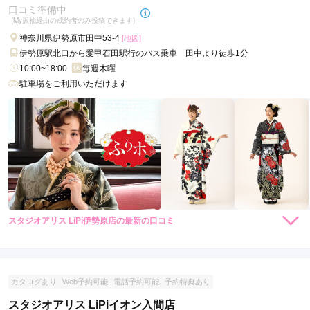
口コミ準備中
予約もスピーディーだったし、撮影日時変更もスムーズで　ス
(My振袖経由の成約者のみ投稿できます)
タッフの方も温かく、とても満足しました。
神奈川県伊勢原市田中53-4
[地図]
伊勢原駅北口から愛甲石田駅行のバス乗車 田中より徒歩1分
口コミ公開日：2021年10月14日
10:00~18:00
毎週木曜
スタジオアリス イオン江別店の口コミ・評判をもっと見る
駐車場をご利用いただけます
スタジオアリス LiPi伊勢原店の最新の口コミ
現在表示可能な口コミはございません。
カタログあり
Web予約可能
電話予約可能
予約特典あり
スタジオアリス LiPiイオン入間店