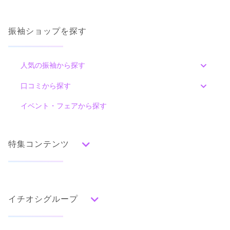
4.0
店内
4
店員
4
振袖選び
4
ご利用金額：
約110,000円
振袖ショップを探す
ご利用目的：
レンタル /
成人式
カタログあり
Web予約可能
電話予約可能
予約特典あり
ご利用日：2023年01月
スタジオアリス LiPiイオン一関店
人気の振袖から探す
「どの振袖を選んでも安心の99,800円（税込109,780円）！」
丁寧に説明してくれて対応が良かったです。
成約者の口コミ 少数あり
(1件)
みんなの振袖ランキングトップ
口コミから探す
口コミ公開日：2023年01月23日
岩手県一関市山目字泥田89-1イオン一関 2F
[地図]
色別ランキング
スタジオアリス LiPiイオンモールつがる柏店の口コミ・評判をもっと見る
イベント・フェアから探す
仙台駅西口から一ノ関駅行のバス乗車 イオン一関前より徒歩4分
口コミ一覧
10:00~18:00
毎週木曜
赤
朱
ベージュ
ピンク
オレンジ
黄
緑
ショッピングセンターの駐車場をご利用いただけます
水色
青
紺
紫
茶
ゴールド
シルバー
特集コンテンツ
グレー
黒
白
その他
タイプ別ランキング
成人式の前撮り・後撮り特集
古典
エレガント
キュート
クール
グラマラス
イチオシグループ
ママ振特集
レトロ
個性的振袖コーディネート特集