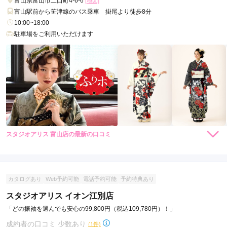
富山県富山市二口町4-6-6
[地図]
富山駅前から笹津線のバス乗車 掛尾より徒歩8分
10:00~18:00
駐車場をご利用いただけます
スタジオアリス 富山店の最新の口コミ
5.0
店内
5
店員
5
振袖選び
5
ご利用金額：
約113,000円
ご利用目的：
レンタル /
成人式
カタログあり
Web予約可能
電話予約可能
予約特典あり
ご利用日：2022年09月
スタジオアリス イオン江別店
「どの振袖を選んでも安心の99,800円（税込109,780円）！」
双子で申し込みをしました。

成約者の口コミ 少数あり
振袖では現物は見れませが、個性的で本人達が満足するような
(1件)