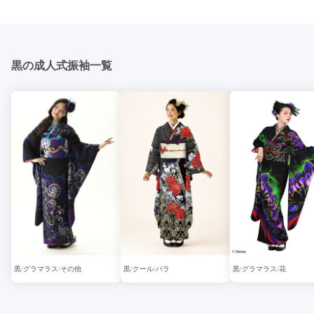
黒の成人式振袖一覧
黒
グラマラス
その他
黒
クール
バラ
黒
グラマラス
花