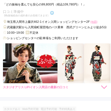
「どの振袖を選んでも安心の99,800円（税込109,780円）！」
口コミ準備中
(My振袖経由の成約者のみ投稿できます)
埼玉県入間市上藤沢462-1イオン入間ショッピングセンター2F
[地図]
武蔵藤沢駅から入間扇町屋団地のバス乗車 西武グリーンヒルより徒歩5分
10:00~19:00
不定休
ショッピングセンターの駐車場をご利用いただけます
スタジオアリス LiPiイオン入間店の最新の口コミ
現在表示可能な口コミはございません。
カタログあり
Web予約可能
電話予約可能
予約特典あり