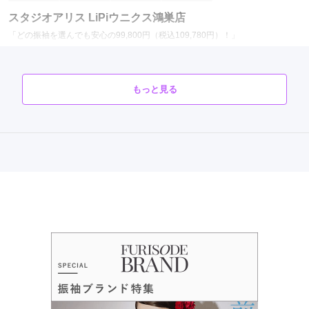
スタジオアリス LiPiウニクス鴻巣店
「どの振袖を選んでも安心の99,800円（税込109,780円）！」
口コミ準備中
(My振袖経由の成約者のみ投稿できます)
埼玉県鴻巣市北新宿225-1ウニクス鴻巣 2F
[地図]
もっと見る
JR高崎線行田駅より徒歩10分
10:00~18:00
毎週木曜
ショッピングセンターの駐車場をご利用いただけます
スタジオアリス LiPiウニクス鴻巣店の最新の口コミ
現在表示可能な口コミはございません。