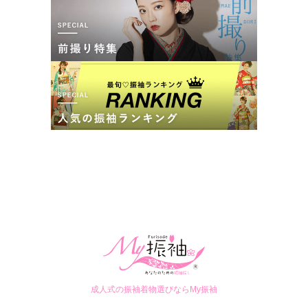
カタログあり
Web予約可能
電話予約可能
予約特典あり
スタジオアリス茂原アスモ店
「どの振袖を選んでも安心の99,800円（税込109,780円）！」
成約者の口コミ 少数あり
(2件)
千葉県茂原市高師1735茂原ショッピングプラザアスモ 2F
[地図]
茂原駅東口から緑ヶ丘展望台行のバス乗車 茂原高校入口より徒歩3分
10:00~19:00
不定休
ショッピングセンターの駐車場をご利用いただけます
スタジオアリス茂原アスモ店の最新の口コミ
成人式の振袖着物選びならMy振袖
4.0