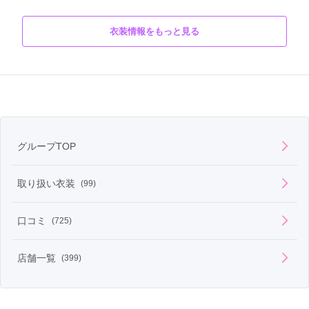
柄
その他
衣装情報をもっと見る
海の魔女アースラの紫の肌と真っ赤な口紅からインスパイア。

いつも一緒のフロットサムとジェットサムを胸元にあしらい、首
商品説明
飾りのチャームは帯締めに。

「本藍染」の深みのある色合いの糸で刺繍を施し、口紅を模した
赤を裾や袖口にあしらい、アクセントにしました。
グループTOP
取り扱い衣装
(99)
口コミ
(725)
店舗一覧
(399)