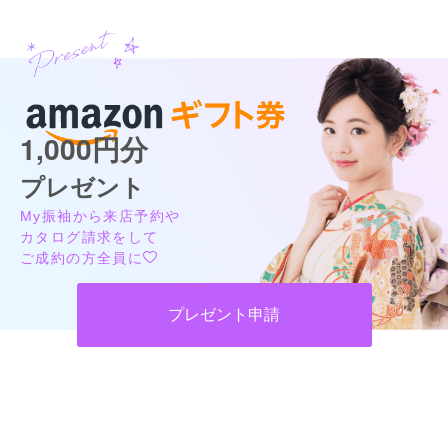
店内
3
店員
5
ご利用金額：
約100,000円
ご利用目的：
レンタル /
成人式
カタログあり
Web予約可能
電話予約可能
予約特典あり
ご利用日：2021年11月
スタジオアリス LiPiイオンモールつがる柏店
「どの振袖を選んでも安心の99,800円（税込109,780円）！」
わかりません
成約者の口コミ 少数あり
(2件)
1,000円分
口コミ公開日：2021年12月24日
青森県つがる市柏稲盛幾世41イオンモールつがる柏 2F
[地図]
プレゼント
スタジオアリス茂原アスモ店の口コミ・評判をもっと見る
津華鉄道五所川原駅よりイオンモールつがる柏行き乗車
10:00~19:00
毎週木曜
My振袖から来店予約や
ショッピングセンターの駐車場をご利用いただけます
カタログ請求をして
ご成約の方全員に
プレゼント申請
スタジオアリス LiPiイオンモールつがる柏店の最新の口コミ