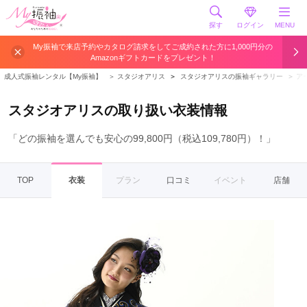
探す
ログイン
MENU
My振袖で来店予約やカタログ請求をしてご成約された方に1,000円分の
Amazonギフトカードをプレゼント！
成人式振袖レンタル【My振袖】
＞
スタジオアリス
＞
スタジオアリスの振袖ギャラリー
＞
ア
スタジオアリスの取り扱い衣装情報
「どの振袖を選んでも安心の99,800円（税込109,780円）！」
TOP
衣装
プラン
口コミ
イベント
店舗