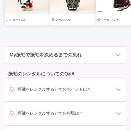
白
キュート
椿
黒
クール
バラ
紫
クール
その他
My振袖で振袖を決めるまでの流れ
振袖のレンタルについてのQ&A
Q.
振袖をレンタルするときのポイントは？
デザイン: 好きな色や柄など自分の好みで選ぶ場合や、成
人式の会場の雰囲気に合わせてデザインを選ぶ場合など
があります。 サイズ選び: 自分の体型に合ったサイズを
Q.
振袖をレンタルするときの相場は？
選ぶことが大切です。事前に試着をし、必要であればサ
振袖のレンタル相場は店舗や地域、デザインによって異
イズ調整をお願いすることもあります。 価格: 予算に合
なりますが、一般的には10万円から30万円程度が相場と
わせてプランを選ぶことができます。また、プランやレ