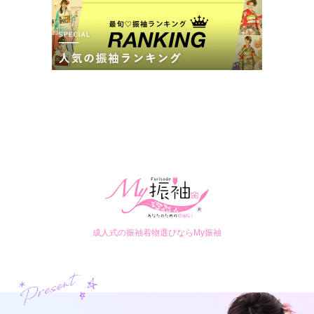
スタジオ ステップ 延岡店
新作振袖入荷中！あなたにぴったりの振袖が見つかるはず♡完全予約制で無料
口コミ公開日：2025年10月15日
見学会実施中！
4.6
(122件)
スタジオステップ 久留米店の口コミ・評判をもっと見る
宮崎県延岡市平原町5丁目1490番地4
[地図]
09:00~17:00
年末年始、毎週火曜、毎週水曜
スタジオ ステップ 延岡店の最新の口コミ
成人式の振袖着物選びならMy振袖
4.3
店内
5
店員
4
振袖選び
4
ご利用金額：
約171,000円
ご利用目的：
レンタル /
成人式
ご成約でAmazonギフトカード1,000円分
ご利用日：2026年06月
カタログあり
Web予約可能
電話予約可能
予約特典あり