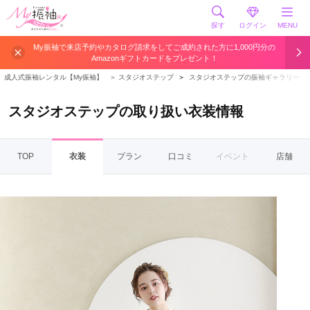
探す
ログイン
MENU
My振袖で来店予約やカタログ請求をしてご成約された方に1,000円分の
Amazonギフトカードをプレゼント！
成人式振袖レンタル【My振袖】
＞
スタジオステップ
＞
スタジオステップの振袖ギャラリー
スタジオステップの取り扱い衣装情報
TOP
衣装
プラン
口コミ
イベント
店舗