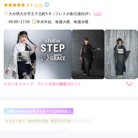
で、ぜひお立ち寄り下さい！
4.7
(21件)
口コミ公開日：2026年03月23日
大分県大分市王子北町5-9（フレスポ春日浦内2F）
[地図]
スタジオ ステップ 宮崎店の口コミ・評判をもっと見る
09:00~17:00
年末年始、毎週火曜、毎週水曜
スタジオステップ フレスポ店の最新の口コミ
3.8
店内
4
店員
4
振袖選び
4
撮影
3
ご利用金額：
約30,000円
ご利用目的：
写真撮影 /
成人式
ご成約でAmazonギフトカード1,000円分
ご利用日：2026年03月
カタログあり
Web予約可能
電話予約可能
予約特典あり
スタジオステップ 久留米店
店内が広々としていて良かったと思います。