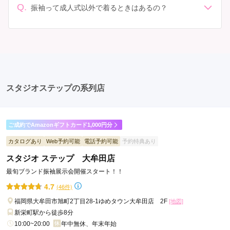
人式: 一般的に午前中に成人式が行わる場合が多いです
Q.
しょう。
振袖って成人式以外で着るときはあるの？
が、午前午後で二部制の地域もあるため、自分の市町村
はい、成人式以外でも振袖を着る機会はあります。例え
を確認しましょう。 写真撮影: 成人式の後、家族や友人
ば、家族や友人の結婚式、卒業式、初詣などがありま
との記念撮影を行うことが多いです。 帰宅: 帰宅後、振
す。 成人式以外での振袖の着用は、華やかな場に適して
袖から着替えます。振袖は当日返却せず、後日お店に返
おり、伝統的な日本の美しさを表現することができま
却しに行く場合が多いです。 同窓会: 成人式当日に同窓
す。
会が行われる場合が多いです。 二次会: 同窓会後、友人
たちとの二次会や三次会を楽しむ人もいます。
スタジオステップの系列店
ご成約でAmazonギフトカード1,000円分
カタログあり
Web予約可能
電話予約可能
予約特典あり
スタジオ ステップ 大牟田店
最旬ブランド振袖展示会開催スタート！！
4.7
(46件)
福岡県大牟田市旭町2丁目28-1ゆめタウン大牟田店 2F
[地図]
新栄町駅から徒歩8分
10:00~20:00
年中無休、年末年始