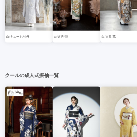
白
キュート
牡丹
白
古典
花
白
古典
花
クールの成人式振袖一覧