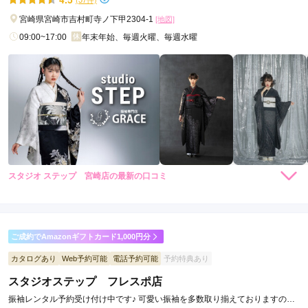
口コミ公開日：2026年05月14日
スタジオ ステップ 森町店の口コミ・評判をもっと見る
宮崎県宮崎市吉村町寺ノ下甲2304-1
[地図]
09:00~17:00
年末年始、毎週火曜、毎週水曜
スタジオ ステップ 宮崎店の最新の口コミ
4.0
店内
4
店員
4
振袖選び
4
ご利用金額：
約114,000円
ご利用目的：
レンタル /
成人式
ご成約でAmazonギフトカード1,000円分
ご利用日：2026年03月
カタログあり
Web予約可能
電話予約可能
予約特典あり
スタジオステップ フレスポ店
丁寧な対応で分かりやすくて、安心して、契約することができ
ました。
振袖レンタル予約受け付け中です♪ 可愛い振袖を多数取り揃えておりますの