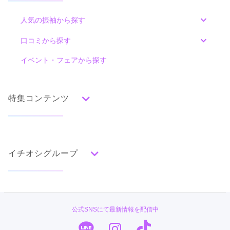
カタログあり
Web予約可能
電話予約可能
予約特典あり
人気の振袖から探す
スタジオステップ トキハわさだタウン店
好きなジャンルの振袖をおすすめしてくれたら試着でどんなも
のがあるのか色々教えてくれた‼︎‼︎
みんなの振袖ランキングトップ
この一瞬を一生の思い出に。忘れられない成人式はスタジオステップで。
口コミから探す
4.3
(16件)
色別ランキング
口コミ公開日：2026年08月01日
イベント・フェアから探す
口コミ一覧
大分県大分市大字玉沢755-1トキハわさだタウン店2街区2階
[地図]
スタジオ ステップ イオン日向店の口コミ・評判をもっと見る
赤
朱
ベージュ
ピンク
オレンジ
黄
緑
10:00~20:00
年中無休、年末年始
水色
青
紺
紫
茶
ゴールド
シルバー
特集コンテンツ
グレー
黒
白
その他
タイプ別ランキング
成人式の前撮り・後撮り特集
古典
エレガント
キュート
クール
グラマラス
イチオシグループ
ママ振特集
レトロ
個性的振袖コーディネート特集
スタジオステップ トキハわさだタウン店の最新の口コミ
菊京屋
柄別ランキング
成人式レポート
4.0
店内
4
店員
4
振袖選び
4
無地
花
桜
梅
菊
松
竹
牡丹
バラ
椿
PLUM
振袖ブランド特集
公式SNSにて最新情報を配信中
ご利用金額：
約304,000円
百合
橘
蝶
鶴
松竹梅
扇面
車
華籠
TAKAZEN
ご利用目的：
レンタル /
成人式
ご成約でAmazonギフトカード1,000円分
口コミ優秀店舗