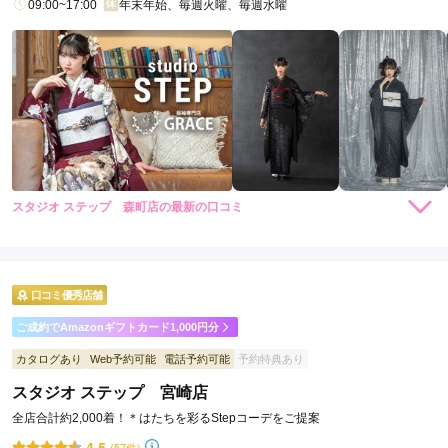
09:00~17:00
年末年始、毎週火曜、毎週水曜
スタジオ ステップ 大牟田店の口コミ・評判をもっと見る
スタジオ ステップ 森町店の最新の口コミ
4.3
店内
5
店員
5
振袖選び
3
ご利用金額：
約242,000円
ご利用目的：
レンタル /
成人式
口コミ優秀店舗
ご利用日：2026年04月
ご成約でAmazonギフトカード1,000円分
要望を聞いていただき、さらに提案された内容もとても良かっ
カタログあり
Web予約可能
電話予約可能
予約特典あり
たです。

スタジオ ステップ 宮崎店
親切に対応してくれた事が印象に残っております。
全店合計約2,000着！＊はたちを彩るStepコーデをご提案
4.5
(57件)