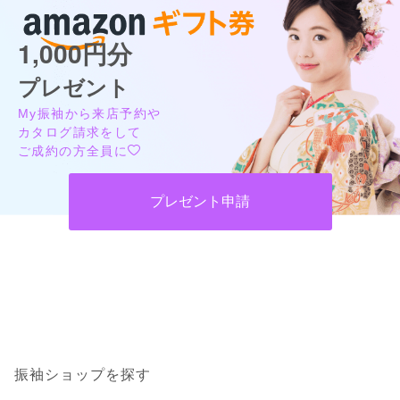
スタジオ ステップ イオン日向店
大変良かったです
1,000円分
クールもキュートも自在にアレンジ！【ワタシ】の1着がきっとみつかる！
口コミ公開日：2026年06月19日
4.7
(39件)
プレゼント
スタジオ ステップ 延岡店の口コミ・評判をもっと見る
宮崎県日向市日知屋古田町61-1
[地図]
My振袖から来店予約や
09:00~17:00
年中無休、年末年始
カタログ請求をして
ご成約の方全員に
プレゼント申請
スタジオ ステップ イオン日向店の最新の口コミ
5.0
店内
5
店員
5
振袖選び
5
ご利用金額：
約150,000円
振袖ショップを探す
ご利用目的：
レンタル /
成人式
ご成約でAmazonギフトカード1,000円分
ご利用日：2026年07月