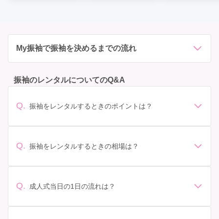
My振袖で振袖を決めるまでの流れ
振袖のレンタルについてのQ&A
Q.
振袖をレンタルするときのポイントは？
デザイン: 好きな色や柄など自分の好みで選ぶ場合や、成
人式の会場の雰囲気に合わせてデザインを選ぶ場合など
があります。 サイズ選び: 自分の体型に合ったサイズを
Q.
振袖をレンタルするときの相場は？
選ぶことが大切です。事前に試着をし、必要であればサ
振袖のレンタル相場は店舗や地域、デザインによって異
イズ調整をお願いすることもあります。 価格: 予算に合
なりますが、一般的には10万円から30万円程度が相場と
わせてプランを選ぶことができます。また、プランやレ
されています。 高級なものやブランド物になると、それ
ンタル料金に含まれるもの（小物や帯、草履など）を確
Q.
成人式当日の1日の流れは？
以上の価格になることもあります。具体的な価格はMy振
認しましょう。 期間: レンタル期間や返却のルールをし
準備: 着付け、ヘアメイクの予約はほとんどの場合が先着
袖でプランをご確認いただくか、店舗に問い合わせてみ
っかり確認しておく必要があります。 お店選び: 評判や
順の場合で、早朝からスタートする場合も多いです。 成
てください。
口コミを事前にチェックして、信頼できるお店を選びま