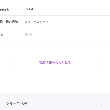
商品名
Callisto
取り扱い店舗
スタジオステップ
色
黄
 / 
白
タイプ
クール
柄
牡丹
衣装情報をもっと見る
2023年　夏の新作振袖です♪

生き生きとした黄色をベースに印象的な花柄と幾何学模様でモダ
商品説明
ンさを備えています。

おしゃれさんへオススメな1枚♪
グループTOP