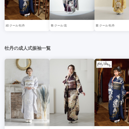
紺
クール
牡丹
青
クール
花
黄
クール
牡丹
牡丹の成人式振袖一覧