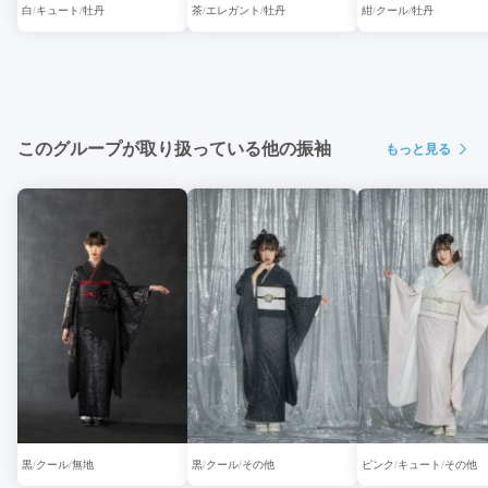
白
キュート
牡丹
茶
エレガント
牡丹
紺
クール
牡丹
このグループが取り扱っている他の振袖
もっと見る
黒
クール
無地
黒
クール
その他
ピンク
キュート
その他