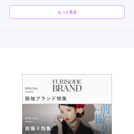
4.6
(8件)
口コミ公開日：2026年03月19日
もっと見る
福岡県久留米市新合川1丁目2-1ゆめタウン久留米
[地図]
スタジオステップ フレスポ店の口コミ・評判をもっと見る
10:00~20:00
年中無休、年末年始
スタジオステップ 久留米店の最新の口コミ
4.3
店内
4
店員
4
振袖選び
5
ご利用金額：
約231,000円
ご利用目的：
レンタル /
成人式
口コミ優秀店舗
ご利用日：2025年08月
ご成約でAmazonギフトカード1,000円分
こちらの希望にそってご提案して頂き納得いく着物がレンタル
カタログあり
Web予約可能
電話予約可能
予約特典あり
できてよかったです。