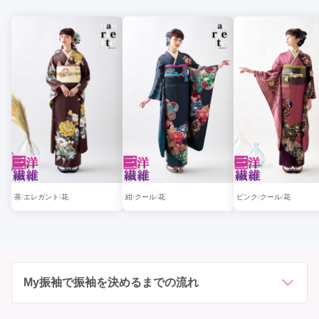
茶
エレガント
花
紺
クール
花
ピンク
クール
花
My振袖で振袖を決めるまでの流れ