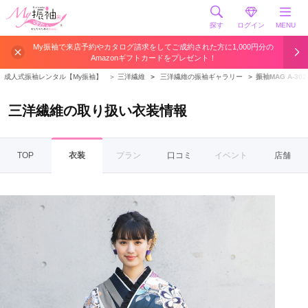
探す
ログイン
MENU
My振袖で来店予約やカタログ請求をしてご成約された方に1,000円分の
Amazonギフトカードをプレゼント！
成人式振袖レンタル【My振袖】
＞
三洋繊維
＞
三洋繊維の振袖ギャラリー
＞
振袖MAG A-302
三洋繊維の取り扱い衣装情報
TOP
衣装
プラン
口コミ
イベント
店舗