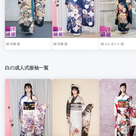
紺
古典
花
紺
古典
花
紺
エレガント
花
白の成人式振袖一覧