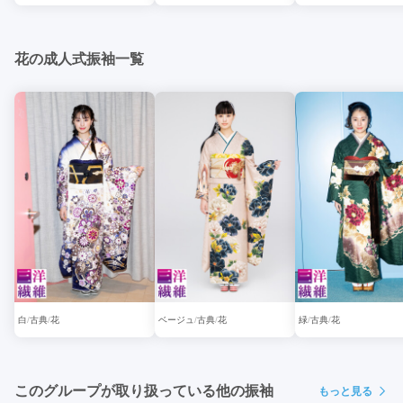
花の成人式振袖一覧
白
古典
花
ベージュ
古典
花
緑
古典
花
このグループが取り扱っている他の振袖
もっと見る