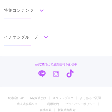
水色
青
紺
紫
茶
ゴールド
シルバー
特集コンテンツ
グレー
黒
白
その他
タイプ別ランキング
成人式の前撮り・後撮り特集
古典
エレガント
キュート
クール
グラマラス
イチオシグループ
ママ振特集
レトロ
個性的振袖コーディネート特集
#振袖gram
柄別ランキング
成人式レポート
無地
花
桜
梅
菊
松
竹
牡丹
バラ
椿
TAKAZEN
振袖ブランド特集
公式SNSにて最新情報を配信中
百合
橘
蝶
鶴
松竹梅
扇面
車
華籠
PLUM
口コミ優秀店舗
熨斗
宝尽
波
雪輪
雲取り
道長取り
矢絣
幾何学
市松
縞
その他
キモノハーツ／kimono hearts
振袖タイプ診断
振袖専門店 オンディーヌ
My振袖TOP
My振袖とは
スタッフブログ
よくあるご質問
ジョイフル恵利
成人式会場リスト
利用規約
プライバシーポリシー
振袖専門店 一蔵
会社概要
新規店舗登録