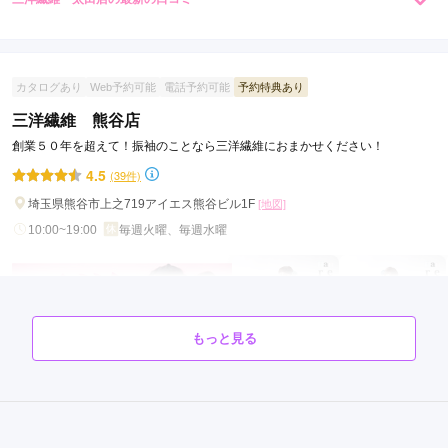
4.7
店内
5
店員
5
振袖選び
4
ご利用金額：
約210,000円
ご利用目的：
レンタル /
成人式
カタログあり
Web予約可能
電話予約可能
予約特典あり
ご利用日：2025年10月
三洋繊維 熊谷店
創業５０年を超えて！振袖のことなら三洋繊維におまかせください！
建物は清潔感が無いように感じられ少し不安だったが、スタッ
フさんの対応はとてもよかったです。
4.5
(39件)
埼玉県熊谷市上之719アイエス熊谷ビル1F
[地図]
口コミ公開日：2026年02月13日
10:00~19:00
毎週火曜、毎週水曜
三洋繊維 太田店の口コミ・評判をもっと見る
もっと見る
三洋繊維 熊谷店の最新の口コミ