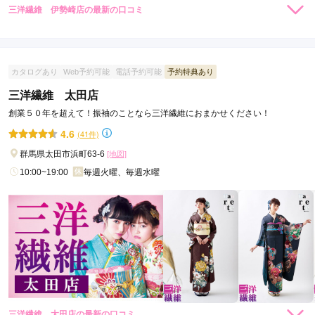
三洋繊維 伊勢崎店の最新の口コミ
4.0
店内
4
店員
4
振袖選び
4
ご利用金額：
約215,000円
ご利用目的：
レンタル /
成人式
カタログあり
Web予約可能
電話予約可能
予約特典あり
ご利用日：2025年06月
三洋繊維 太田店
創業５０年を超えて！振袖のことなら三洋繊維におまかせください！
スタッフの対応も良く

気に入った着物が見つかってよかったです。
4.6
(41件)
群馬県太田市浜町63-6
[地図]
口コミ公開日：2025年09月11日
10:00~19:00
毎週火曜、毎週水曜
三洋繊維 伊勢崎店の口コミ・評判をもっと見る
三洋繊維 太田店の最新の口コミ