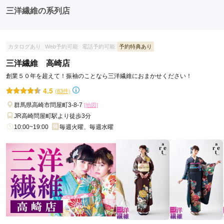
たちとの二次会や三次会を楽しむ人もいます。
三洋繊維の系列店
カタログあり
Web予約可能
電話予約可能
予約特典あり
三洋繊維 高崎店
創業５０年を超えて！振袖のことなら三洋繊維におまかせください！
4.5
(83件)
群馬県高崎市問屋町3-8-7
[地図]
JR高崎問屋町駅より徒歩3分
10:00~19:00
毎週火曜、毎週水曜