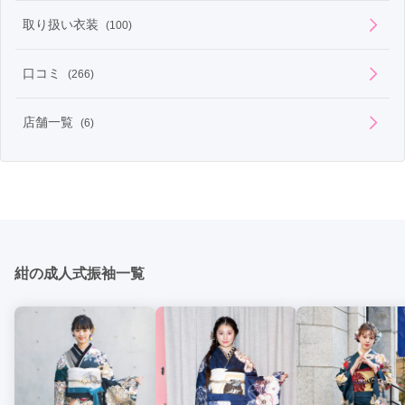
◆成人式当日のヘアメイク・着付け　無料！

◆前撮り時のヘアメイク・着付け　無料！

取り扱い衣装
(100)
◆前撮り写真６つ切り３ポーズ（台紙付）　無料！

＼＼振袖小物は好きなものが無料で選べます／／

口コミ
(266)
無料特典もいっぱい付いていて安心です！！ていて安心です！！
店舗一覧
(6)
紺の成人式振袖一覧