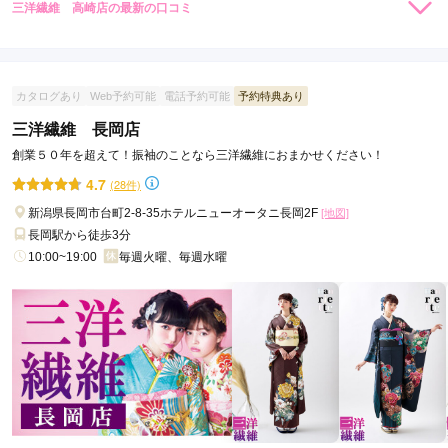
三洋繊維 高崎店の最新の口コミ
5.0
店内
5
店員
5
振袖選び
5
ご利用金額：
約163,000円
ご利用目的：
レンタル /
成人式
カタログあり
Web予約可能
電話予約可能
予約特典あり
ご利用日：2025年09月
三洋繊維 長岡店
創業５０年を超えて！振袖のことなら三洋繊維におまかせください！
成人式まで差し迫った時期でしたが、着物選びも前撮りの予約
もスムーズにできて安心しました。

4.7
(28件)
スタッフの方の対応も素晴らしく、大変満足です。
新潟県長岡市台町2-8-35ホテルニューオータニ長岡2F
[地図]
長岡駅から徒歩3分
口コミ公開日：2025年09月29日
10:00~19:00
毎週火曜、毎週水曜
三洋繊維 高崎店の口コミ・評判をもっと見る