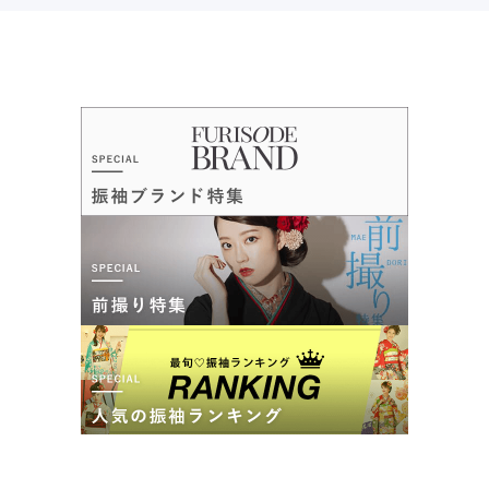
5.0
店内
5
店員
5
振袖選び
5
ご利用金額：
約189,000円
ご利用目的：
レンタル /
成人式
カタログあり
Web予約可能
電話予約可能
予約特典あり
ご利用日：2025年09月
三洋繊維 前橋店
創業５０年を超えて！振袖のことなら三洋繊維におまかせください！
とても親切な対応をして頂きました！ありがとうございまし
た！
4.6
(35件)
群馬県前橋市大友町3-15-30
[地図]
口コミ公開日：2025年12月08日
10:00~19:00
毎週火曜、毎週水曜
三洋繊維 熊谷店の口コミ・評判をもっと見る
三洋繊維 前橋店の最新の口コミ
5.0