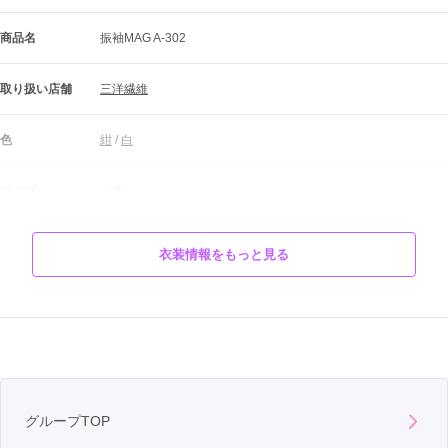
商品名
振袖MAG A-302
取り扱い店舗
三洋繊維
色
紺
 / 
白
タイプ
古典
柄
花
衣装情報をもっと見る
■■オーダーレンタル価格：209,000円■■

お嬢様のサイズに合わせてお仕立ていたします

＜＜全35点安心フルセット＞＞

◆前撮り時のヘアメイク・着付け　無料！

◆前撮り写真６つ切り３ポーズ（台紙付）　無料！

■■購入価格：418,000円■■

必要なものが全て揃っています

グループTOP
商品説明
＜＜全43点安心フルセット＞＞
