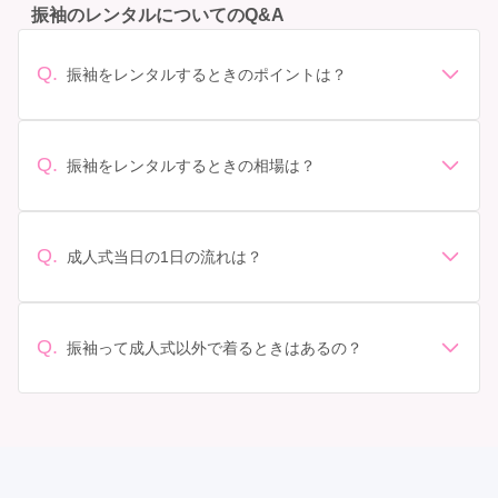
振袖のレンタルについてのQ&A
Q.
振袖をレンタルするときのポイントは？
デザイン: 好きな色や柄など自分の好みで選ぶ場合や、成
人式の会場の雰囲気に合わせてデザインを選ぶ場合など
があります。 サイズ選び: 自分の体型に合ったサイズを
Q.
振袖をレンタルするときの相場は？
選ぶことが大切です。事前に試着をし、必要であればサ
振袖のレンタル相場は店舗や地域、デザインによって異
イズ調整をお願いすることもあります。 価格: 予算に合
なりますが、一般的には10万円から30万円程度が相場と
わせてプランを選ぶことができます。また、プランやレ
されています。 高級なものやブランド物になると、それ
ンタル料金に含まれるもの（小物や帯、草履など）を確
Q.
成人式当日の1日の流れは？
以上の価格になることもあります。具体的な価格はMy振
認しましょう。 期間: レンタル期間や返却のルールをし
準備: 着付け、ヘアメイクの予約はほとんどの場合が先着
袖でプランをご確認いただくか、店舗に問い合わせてみ
っかり確認しておく必要があります。 お店選び: 評判や
順の場合で、早朝からスタートする場合も多いです。 成
てください。
口コミを事前にチェックして、信頼できるお店を選びま
人式: 一般的に午前中に成人式が行わる場合が多いです
Q.
しょう。
振袖って成人式以外で着るときはあるの？
が、午前午後で二部制の地域もあるため、自分の市町村
はい、成人式以外でも振袖を着る機会はあります。例え
を確認しましょう。 写真撮影: 成人式の後、家族や友人
ば、家族や友人の結婚式、卒業式、初詣などがありま
との記念撮影を行うことが多いです。 帰宅: 帰宅後、振
す。 成人式以外での振袖の着用は、華やかな場に適して
袖から着替えます。振袖は当日返却せず、後日お店に返
おり、伝統的な日本の美しさを表現することができま
却しに行く場合が多いです。 同窓会: 成人式当日に同窓
す。
会が行われる場合が多いです。 二次会: 同窓会後、友人