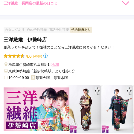
三洋繊維 長岡店の最新の口コミ
5.0
店内
5
店員
5
振袖選び
5
ご利用金額：
約199,000円
ご利用目的：
レンタル /
成人式
カタログあり
Web予約可能
電話予約可能
予約特典あり
ご利用日：2025年09月
三洋繊維 伊勢崎店
創業５０年を超えて！振袖のことなら三洋繊維におまかせください！
周りのお友達が振袖をすでに決めていて、家は遅かったかなと
心配していました。ですが振袖の種類も沢山あり、レンタル内
4.6
(40件)
容の丁寧な説明や、一緒に選んでくれた女性スタッフの方が優
群馬県伊勢崎市八坂町5-1
[地図]
しく、より良いものを一緒に選んでくださってホッとし安心で
東武伊勢崎線「新伊勢崎駅」より徒歩8分
きました。みなさん感じのいい店員さんでこちらでお願いして
10:00~19:00
毎週火曜、毎週水曜
良かったなと思いました。ありがとうございます。
口コミ公開日：2025年12月20日
三洋繊維 長岡店の口コミ・評判をもっと見る