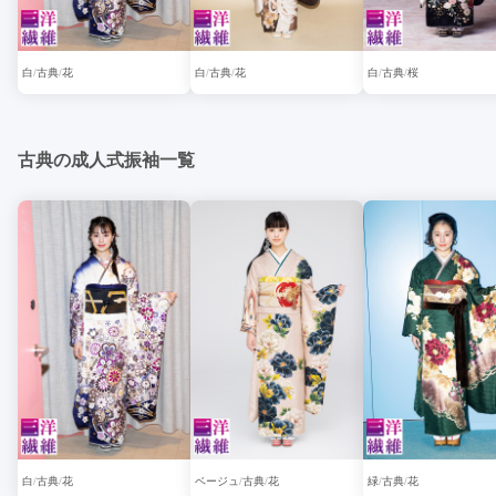
白
古典
花
白
古典
花
白
古典
桜
古典の成人式振袖一覧
白
古典
花
ベージュ
古典
花
緑
古典
花