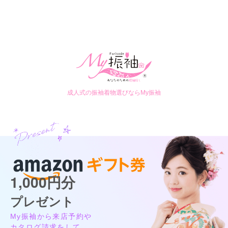
店内
5
店員
5
振袖選び
5
ご利用金額：
約176,000円
ご利用目的：
レンタル /
成人式
ご利用日：2025年09月
今まで自分に合った振袖が見つかってなかったので見つかって
よかった
成人式の振袖着物選びならMy振袖
口コミ公開日：2025年12月15日
三洋繊維 前橋店の口コミ・評判をもっと見る
1,000円分
プレゼント
My振袖から来店予約や
カタログ請求をして