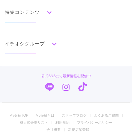
水色
青
紺
紫
茶
ゴールド
シルバー
特集コンテンツ
グレー
黒
白
その他
タイプ別ランキング
成人式の前撮り・後撮り特集
古典
エレガント
キュート
クール
グラマラス
イチオシグループ
ママ振特集
レトロ
個性的振袖コーディネート特集
#振袖gram
柄別ランキング
成人式レポート
無地
花
桜
梅
菊
松
竹
牡丹
バラ
椿
PLUM
振袖ブランド特集
公式SNSにて最新情報を配信中
百合
橘
蝶
鶴
松竹梅
扇面
車
華籠
TAKAZEN
口コミ優秀店舗
熨斗
宝尽
波
雪輪
雲取り
道長取り
矢絣
幾何学
市松
縞
その他
キモノハーツ／kimono hearts
振袖タイプ診断
振袖専門店 オンディーヌ
My振袖TOP
My振袖とは
スタッフブログ
よくあるご質問
ジョイフル恵利
成人式会場リスト
利用規約
プライバシーポリシー
うめおか
会社概要
新規店舗登録