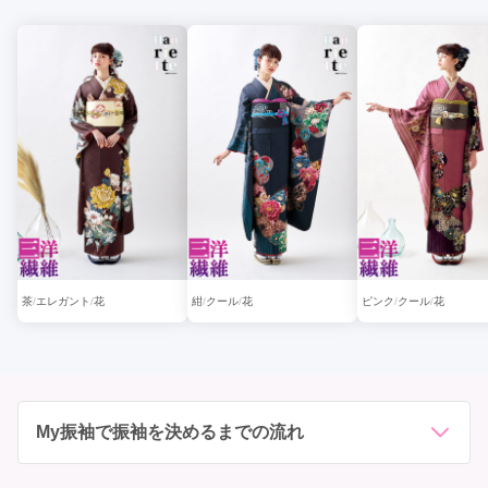
茶
エレガント
花
紺
クール
花
ピンク
クール
花
My振袖で振袖を決めるまでの流れ