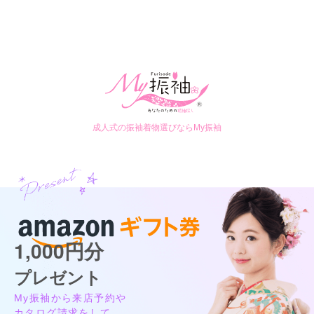
店内
5
店員
5
振袖選び
5
ご利用金額：
約176,000円
ご利用目的：
レンタル /
成人式
ご利用日：2025年09月
今まで自分に合った振袖が見つかってなかったので見つかって
よかった
成人式の振袖着物選びならMy振袖
口コミ公開日：2025年12月15日
三洋繊維 前橋店の口コミ・評判をもっと見る
1,000円分
プレゼント
My振袖から来店予約や
カタログ請求をして