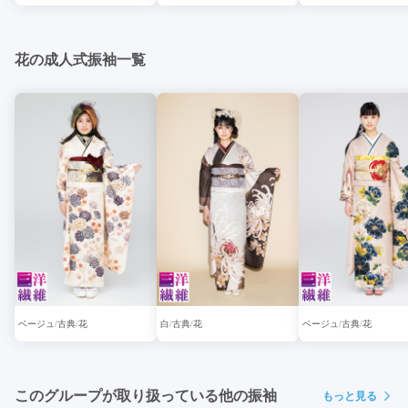
花の成人式振袖一覧
ベージュ
古典
花
白
古典
花
ベージュ
古典
花
このグループが取り扱っている他の振袖
もっと見る