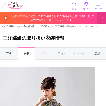
探す
ログイン
MENU
My振袖で来店予約やカタログ請求をしてご成約された方に1,000円分の
Amazonギフトカードをプレゼント！
成人式振袖レンタル【My振袖】
＞
三洋繊維
＞
三洋繊維の振袖ギャラリー
＞
SIA-513
三洋繊維の取り扱い衣装情報
TOP
衣装
プラン
口コミ
イベント
店舗