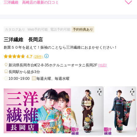
三洋繊維 高崎店の最新の口コミ
5.0
店内
5
店員
5
振袖選び
5
ご利用金額：
約163,000円
ご利用目的：
レンタル /
成人式
カタログあり
Web予約可能
電話予約可能
予約特典あり
ご利用日：2025年09月
三洋繊維 長岡店
創業５０年を超えて！振袖のことなら三洋繊維におまかせください！
成人式まで差し迫った時期でしたが、着物選びも前撮りの予約
もスムーズにできて安心しました。

4.7
(28件)
スタッフの方の対応も素晴らしく、大変満足です。
新潟県長岡市台町2-8-35ホテルニューオータニ長岡2F
[地図]
長岡駅から徒歩3分
口コミ公開日：2025年09月29日
10:00~19:00
毎週火曜、毎週水曜
三洋繊維 高崎店の口コミ・評判をもっと見る