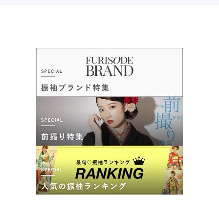
5.0
店内
5
店員
5
振袖選び
5
ご利用金額：
約189,000円
ご利用目的：
レンタル /
成人式
カタログあり
Web予約可能
電話予約可能
予約特典あり
ご利用日：2025年09月
三洋繊維 前橋店
創業５０年を超えて！振袖のことなら三洋繊維におまかせください！
とても親切な対応をして頂きました！ありがとうございまし
た！
4.6
(35件)
群馬県前橋市大友町3-15-30
[地図]
口コミ公開日：2025年12月08日
10:00~19:00
毎週火曜、毎週水曜
三洋繊維 熊谷店の口コミ・評判をもっと見る
三洋繊維 前橋店の最新の口コミ
5.0