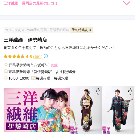
三洋繊維 長岡店の最新の口コミ
5.0
店内
5
店員
5
振袖選び
5
ご利用金額：
約199,000円
ご利用目的：
レンタル /
成人式
カタログあり
Web予約可能
電話予約可能
予約特典あり
ご利用日：2025年09月
三洋繊維 伊勢崎店
創業５０年を超えて！振袖のことなら三洋繊維におまかせください！
周りのお友達が振袖をすでに決めていて、家は遅かったかなと
心配していました。ですが振袖の種類も沢山あり、レンタル内
4.6
(40件)
容の丁寧な説明や、一緒に選んでくれた女性スタッフの方が優
群馬県伊勢崎市八坂町5-1
[地図]
しく、より良いものを一緒に選んでくださってホッとし安心で
東武伊勢崎線「新伊勢崎駅」より徒歩8分
きました。みなさん感じのいい店員さんでこちらでお願いして
10:00~19:00
毎週火曜、毎週水曜
良かったなと思いました。ありがとうございます。
口コミ公開日：2025年12月20日
三洋繊維 長岡店の口コミ・評判をもっと見る