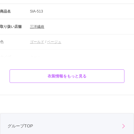
商品名
SIA-513
取り扱い店舗
三洋繊維
色
ゴールド
 / 
ベージュ
タイプ
クール
柄
花
衣装情報をもっと見る
■■オーダーレンタル価格：151,800円■■

お嬢様のサイズに合わせてお仕立ていたします

＜＜全35点安心フルセット＞＞

◆成人式当日のヘアメイク・着付け　無料！

◆前撮り時のヘアメイク・着付け　無料！

商品説明
◆前撮り写真６つ切り３ポーズ（台紙付）　無料！

※別途お仕立て代33,000円

グループTOP
＼＼振袖小物は好きなものが無料で選べます／／
