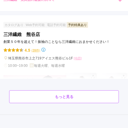
4.7
店内
5
店員
5
振袖選び
4
ご利用金額：
約210,000円
ご利用目的：
レンタル /
成人式
カタログあり
Web予約可能
電話予約可能
予約特典あり
ご利用日：2025年10月
三洋繊維 熊谷店
創業５０年を超えて！振袖のことなら三洋繊維におまかせください！
建物は清潔感が無いように感じられ少し不安だったが、スタッ
フさんの対応はとてもよかったです。
4.5
(39件)
埼玉県熊谷市上之719アイエス熊谷ビル1F
[地図]
口コミ公開日：2026年02月13日
10:00~19:00
毎週火曜、毎週水曜
三洋繊維 太田店の口コミ・評判をもっと見る
もっと見る
三洋繊維 熊谷店の最新の口コミ