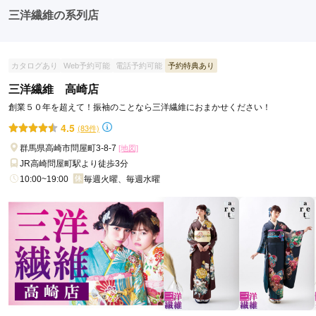
たちとの二次会や三次会を楽しむ人もいます。
三洋繊維の系列店
カタログあり
Web予約可能
電話予約可能
予約特典あり
三洋繊維 高崎店
創業５０年を超えて！振袖のことなら三洋繊維におまかせください！
4.5
(83件)
群馬県高崎市問屋町3-8-7
[地図]
JR高崎問屋町駅より徒歩3分
10:00~19:00
毎週火曜、毎週水曜