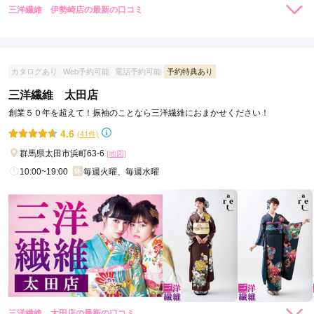
三洋繊維 伊勢崎店の最新の口コミ
4.0
店内
4
店員
4
振袖選び
4
ご利用金額：
約215,000円
ご利用目的：
レンタル /
成人式
カタログあり
Web予約可能
電話予約可能
予約特典あり
ご利用日：2025年06月
三洋繊維 太田店
創業５０年を超えて！振袖のことなら三洋繊維におまかせください！
スタッフの対応も良く

気に入った着物が見つかってよかったです。
4.6
(41件)
群馬県太田市浜町63-6
[地図]
口コミ公開日：2025年09月11日
10:00~19:00
毎週火曜、毎週水曜
三洋繊維 伊勢崎店の口コミ・評判をもっと見る
三洋繊維 太田店の最新の口コミ