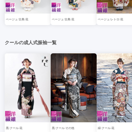
ベージュ
古典
花
ベージュ
古典
花
ベージュ
レトロ
花
クールの成人式振袖一覧
黒
クール
花
黒
クール
その他
緑
クール
花