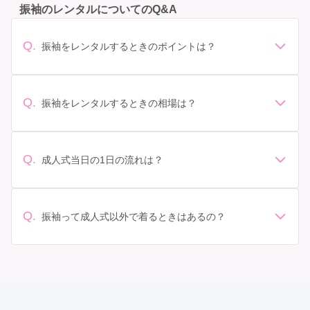
振袖のレンタルについてのQ&A
Q.
振袖をレンタルするときのポイントは？
デザイン: 好きな色や柄など自分の好みで選ぶ場合や、成
人式の会場の雰囲気に合わせてデザインを選ぶ場合など
があります。 サイズ選び: 自分の体型に合ったサイズを
Q.
振袖をレンタルするときの相場は？
選ぶことが大切です。事前に試着をし、必要であればサ
振袖のレンタル相場は店舗や地域、デザインによって異
イズ調整をお願いすることもあります。 価格: 予算に合
なりますが、一般的には10万円から30万円程度が相場と
わせてプランを選ぶことができます。また、プランやレ
されています。 高級なものやブランド物になると、それ
ンタル料金に含まれるもの（小物や帯、草履など）を確
Q.
成人式当日の1日の流れは？
以上の価格になることもあります。具体的な価格はMy振
認しましょう。 期間: レンタル期間や返却のルールをし
準備: 着付け、ヘアメイクの予約はほとんどの場合が先着
袖でプランをご確認いただくか、店舗に問い合わせてみ
っかり確認しておく必要があります。 お店選び: 評判や
順の場合で、早朝からスタートする場合も多いです。 成
てください。
口コミを事前にチェックして、信頼できるお店を選びま
人式: 一般的に午前中に成人式が行わる場合が多いです
Q.
しょう。
振袖って成人式以外で着るときはあるの？
が、午前午後で二部制の地域もあるため、自分の市町村
はい、成人式以外でも振袖を着る機会はあります。例え
を確認しましょう。 写真撮影: 成人式の後、家族や友人
ば、家族や友人の結婚式、卒業式、初詣などがありま
との記念撮影を行うことが多いです。 帰宅: 帰宅後、振
す。 成人式以外での振袖の着用は、華やかな場に適して
袖から着替えます。振袖は当日返却せず、後日お店に返
おり、伝統的な日本の美しさを表現することができま
却しに行く場合が多いです。 同窓会: 成人式当日に同窓
す。
会が行われる場合が多いです。 二次会: 同窓会後、友人