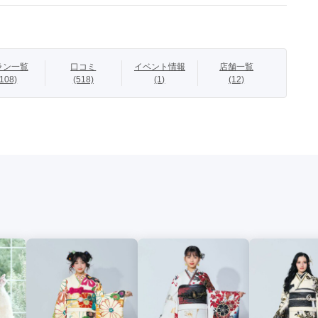
＆オンディーヌ 限定振袖】

ラン一覧
口コミ
イベント情報
店舗一覧
伝統的な和の花模様をトーン配色でまとめ、現代的な印象もあり
(108)
(518)
(1)
(12)
さも残した振袖です。

対応】