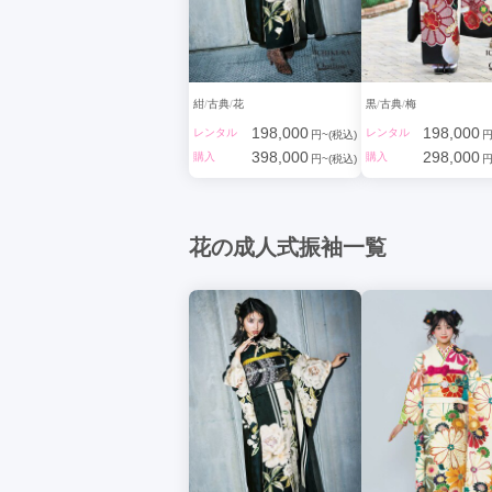
紺
古典
花
黒
古典
梅
198,000
198,000
レンタル
レンタル
円~(税込)
円
398,000
298,000
購入
購入
円~(税込)
円
花の成人式振袖一覧