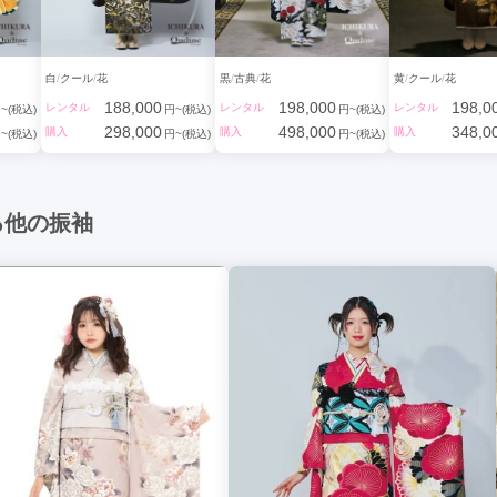
白
クール
花
黒
古典
花
黄
クール
花
188,000
198,000
198,0
レンタル
レンタル
レンタル
~(税込)
円~(税込)
円~(税込)
298,000
498,000
348,0
購入
購入
購入
~(税込)
円~(税込)
円~(税込)
る他の振袖