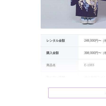
レンタル金額
248,000円〜
購入金額
398,000円〜
商品名
E-1083
取り扱い店舗
振袖専門店 オ
色
白
 / 
紫
タイプ
古典