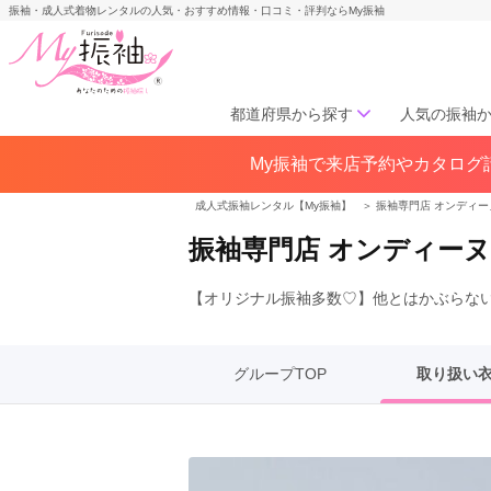
振袖・成人式着物レンタルの人気・おすすめ情報・口コミ・評判ならMy振袖
都道府県から探す
人気の振袖
My振袖で来店予約やカタログ請
北海道／東北
北海道(141)
青森県(41)
岩手
成人式振袖レンタル【My振袖】
＞
振袖専門店 オンディー
宮城県(72)
秋田県(29)
山形県
振袖専門店 オンディー
福島県(60)
【オリジナル振袖多数♡】他とはかぶらな
中部
愛知県(285)
静岡県(148)
岐阜県(85)
三重県(76)
長野県
グループTOP
取り扱い
山梨県(37)
新潟県(65)
関西
大阪府(307)
兵庫県(195)