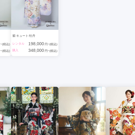
紫
キュート
牡丹
198,000
レンタル
~(税込)
円~(税込)
348,000
購入
~(税込)
円~(税込)