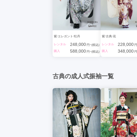
紫
エレガント
牡丹
紫
古典
花
248,000
228,000
レンタル
レンタル
円~(税込)
円
588,000
348,000
購入
購入
円~(税込)
円
古典の成人式振袖一覧