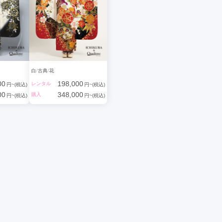
白
古典
花
00
198,000
レンタル
円~(税込)
円~(税込)
00
348,000
購入
円~(税込)
円~(税込)