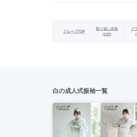
柄
花
【ICHIKURA
取り扱い衣装
プ
グループTOP
桜・菊・梅など
(100)
商品説明
ながら、古典の良
【170cm以上
白の成人式振袖一覧