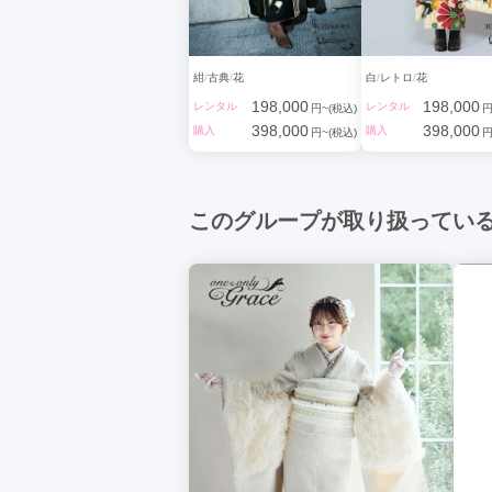
紺
古典
花
白
レトロ
花
198,000
198,000
レンタル
レンタル
円~(税込)
円
398,000
398,000
購入
購入
円~(税込)
円
このグループが取り扱ってい