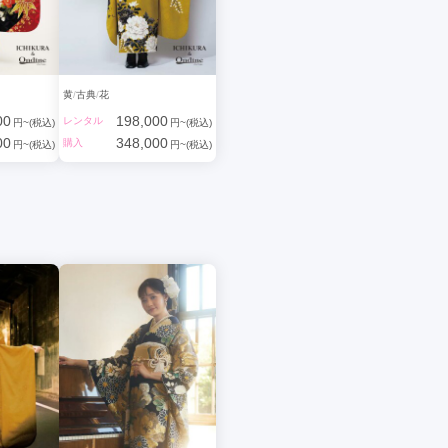
黄
古典
花
00
198,000
レンタル
円~(税込)
円~(税込)
00
348,000
購入
円~(税込)
円~(税込)