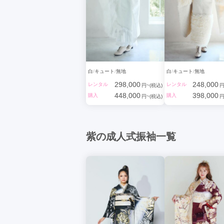
白
キュート
無地
白
キュート
無地
298,000
248,000
レンタル
レンタル
円~(税込)
円
448,000
398,000
購入
購入
円~(税込)
円
紫の成人式振袖一覧