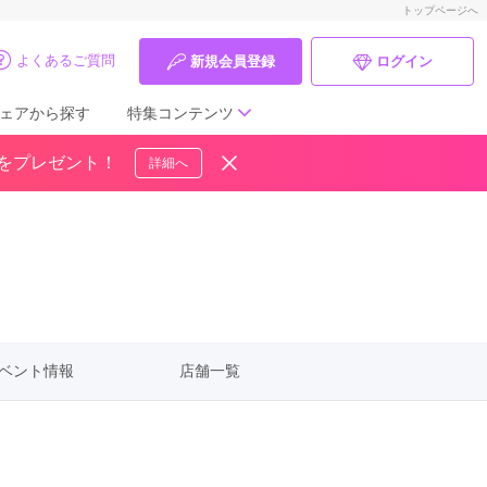
トップページへ
よくあるご質問
新規会員登録
ログイン
ェアから探す
特集コンテンツ
ドをプレゼント！
詳細へ
成人式の前撮り・後撮り特集
ママ振特集
個性的振袖コーディネート特集
成人式レポート
ベント情報
店舗一覧
振袖ブランド特集
口コミ優秀店舗
振袖タイプ診断