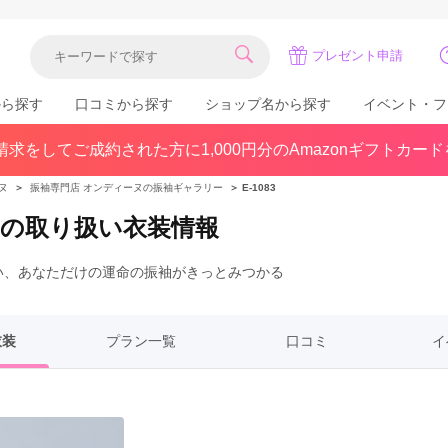
プレゼント申請
から探す
口コミから探す
ショップ名から探す
イベント・フ
求をしてご成約された方に1,000円分のAmazonギフトカー
関東
県(30)
東京都(383)
千葉県(183)
ヌ
＞
振袖専門店 オンディーヌの振袖ギャラリー
＞
E-1083
(36)
埼玉県(246)
神奈川県(228)
ヌの取り扱い衣装情報
茨城県(93)
群馬県(57)
栃木県(54)
い、あなただけの運命の振袖がきっとみつかる
北陸
石川県(57)
福井県(38)
富山県(37)
(80)
衣装
プラン一覧
口コミ
イ
中国
広島県(87)
岡山県(69)
鳥取県(29)