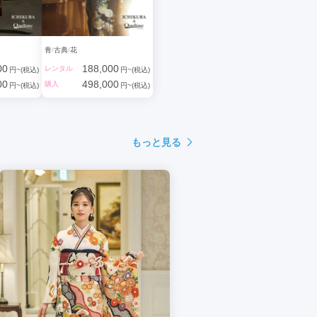
青
古典
花
00
188,000
レンタル
円~(税込)
円~(税込)
00
498,000
購入
円~(税込)
円~(税込)
もっと見る