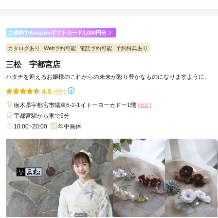
5.0
店内
5
店員
5
振袖選び
5
ご利用金額：
約84,000円
ご利用目的：
レンタル /
その他
ご成約でAmazonギフトカード1,000円分
ご利用日：2025年08月
カタログあり
Web予約可能
電話予約可能
予約特典あり
三松 宇都宮店
センスが良く、バランスを見ながらアイテムを選んでもらえま
した。
ハタチを迎えるお嬢様のこれからの未来が彩り豊かなものになりますように。
4.5
(5件)
口コミ公開日：2025年08月18日
栃木県宇都宮市陽東6-2-1イトーヨーカドー1階
[地図]
しゃら 川越店の口コミ・評判をもっと見る
宇都宮駅から車で9分
10:00~20:00
年中無休