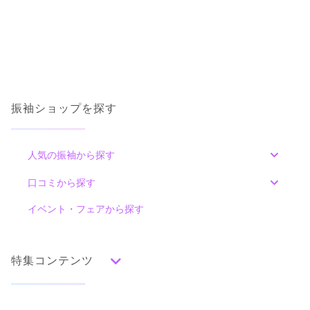
三松 吉祥寺店の最新の口コミ
8,800
14,300
購
円~(税
購
円~(税
入
入
4.0
込)
込)
振袖ショップを探す
店内
4
店員
4
振袖選び
4
ご利用金額：
約340,000円
ご利用目的：
レンタル /
成人式
ご成約でAmazonギフトカード1,000円分
人気の振袖から探す
ご利用日：2026年03月
カタログあり
Web予約可能
電話予約可能
予約特典あり
みんなの振袖ランキングトップ
口コミから探す
三松 立川店
細かい質問ができていなかったので、後で抜けていた点があっ
た為詳細をもう少し詳しく話して下さると良かったですね。
色別ランキング
ハタチを迎えるお嬢様のこれからの未来が彩り豊かなものになりますように。
イベント・フェアから探す
口コミ一覧
成約者の口コミ 少数あり
(1件)
赤
朱
ベージュ
ピンク
オレンジ
黄
緑
口コミ公開日：2026年03月24日
水色
青
紺
紫
茶
ゴールド
シルバー
東京都立川市曙町2-11-2フロム中武2階
[地図]
三松 吉祥寺店の口コミ・評判をもっと見る
特集コンテンツ
グレー
黒
白
その他
立川北駅から徒歩4分、立川駅から徒歩4分
10:00~21:00
不定休
タイプ別ランキング
成人式の前撮り・後撮り特集