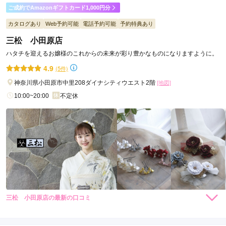
ご利用目的：
購入 /
成人式
ご成約でAmazonギフトカード1,000円分
ご利用日：2026年07月
カタログあり
Web予約可能
電話予約可能
予約特典あり
三松 小田原店
対応した下さった店員さんがとても丁寧に説明して下さった
し、良い方でした。

ハタチを迎えるお嬢様のこれからの未来が彩り豊かなものになりますように。
成約前後の電話対応もとても良かったです。
4.9
(5件)
神奈川県小田原市中里208ダイナシティウエスト2階
[地図]
口コミ公開日：2026年07月21日
10:00~20:00
不定休
三松 大井町店の口コミ・評判をもっと見る
三松 小田原店の最新の口コミ
8,800
14,300
購
円~(税
購
円~(税
入
入
4.7
込)
込)
店内
5
店員
5
振袖選び
4