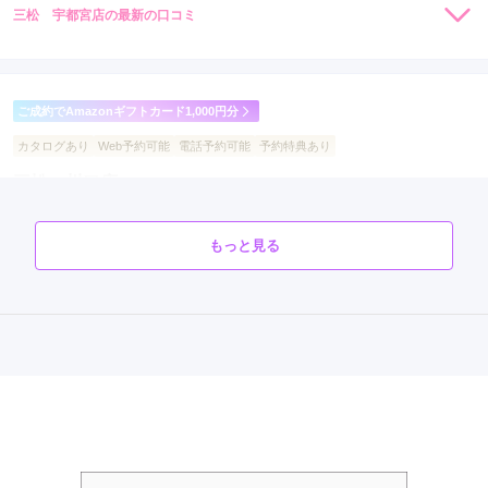
三松 宇都宮店の最新の口コミ
8,800
14,300
購
円~(税
購
円~(税
入
入
4.0
込)
込)
店内
4
店員
4
振袖選び
4
ご利用金額：
約400,000円
ご利用目的：
レンタル /
成人式
ご成約でAmazonギフトカード1,000円分
ご利用日：2026年01月
カタログあり
Web予約可能
電話予約可能
予約特典あり
三松 川口店
対応が丁寧でした
ハタチを迎えるお嬢様のこれからの未来が彩り豊かなものになりますように。
口コミ公開日：2026年02月14日
4.8
(15件)
もっと見る
三松 宇都宮店の口コミ・評判をもっと見る
埼玉県川口市並木元町1-79アリオ川口2階
[地図]
JR京浜東北線「川口駅」東口より徒歩8分（産業道路沿い）
10:00~21:00
年中無休