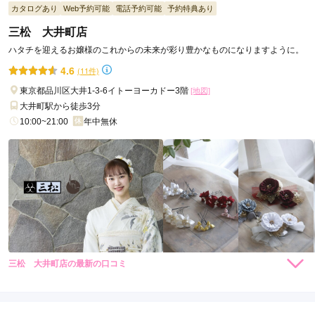
カタログあり
Web予約可能
電話予約可能
予約特典あり
三松 大井町店
ハタチを迎えるお嬢様のこれからの未来が彩り豊かなものになりますように。
4.6
(11件)
東京都品川区大井1-3-6イトーヨーカドー3階
[地図]
大井町駅から徒歩3分
10:00~21:00
年中無休
三松 大井町店の最新の口コミ
8,800
14,300
購
円~(税
購
円~(税
入
入
5.0
込)
込)
店内
5
店員
5
ご利用金額：
約250,000円