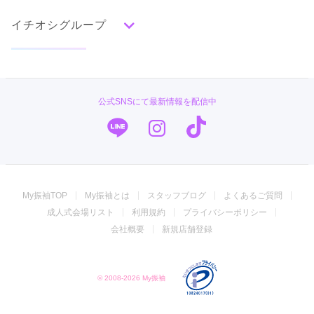
古典
エレガント
キュート
クール
グラマラス
イチオシグループ
ママ振特集
レトロ
個性的振袖コーディネート特集
#振袖gram
柄別ランキング
成人式レポート
無地
花
桜
梅
菊
松
竹
牡丹
バラ
椿
PLUM
振袖ブランド特集
公式SNSにて最新情報を配信中
三松 立川店の最新の口コミ
8,800
14,300
購
円~(税
購
円~(税
百合
橘
蝶
鶴
松竹梅
扇面
車
華籠
入
入
5.0
込)
込)
TAKAZEN
口コミ優秀店舗
熨斗
宝尽
波
雪輪
雲取り
道長取り
矢絣
店内
5
店員
5
振袖選び
5
幾何学
市松
縞
その他
キモノハーツ／kimono hearts
振袖タイプ診断
ご利用金額：
約80,000円
ご利用目的：
レンタル /
その他
ご成約でAmazonギフトカード1,000円分
振袖専門店 オンディーヌ
ご利用日：2024年09月
カタログあり
Web予約可能
電話予約可能
予約特典あり
My振袖TOP
My振袖とは
スタッフブログ
よくあるご質問
ジョイフル恵利
成人式会場リスト
利用規約
プライバシーポリシー
三松 立川ルミネ店
とても優しいスタッフさんが多くて、一緒に悩んで検討して下
うめおか
会社概要
新規店舗登録
さり、とても安心して自分に合った袴を選ぶことが出来まし
ハタチを迎えるお嬢様のこれからの未来が彩り豊かなものになりますように。
た。
4.7
(7件)
振袖専門店 一蔵
東京都立川市曙町2-1-1ルミネ立川店5階
[地図]
© 2008-2026 My振袖
口コミ公開日：2024年09月27日
振袖館COCOL
立川駅から徒歩1分、立川北駅から徒歩4分
三松 立川店の口コミ・評判をもっと見る
10:00~20:30
不定休
菊京屋