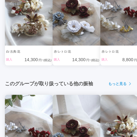
白
古典
花
赤
レトロ
花
赤
レトロ
花
14,300
14,300
8,800
購入
購入
購入
円~(税込)
円~(税込)
円
このグループが取り扱っている他の振袖
もっと見る