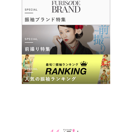
三松 川口店の最新の口コミ
8,800
14,300
購
円~(税
購
円~(税
入
入
5.0
込)
込)
店内
5
店員
5
振袖選び
5
ご利用金額：
約430,000円
ご利用目的：
レンタル /
成人式
ご成約でAmazonギフトカード1,000円分
ご利用日：2026年04月
カタログあり
Web予約可能
電話予約可能
予約特典あり
三松 北千住店
とても丁寧な接客だった。また店員さんのコーディネートが親
子共々気に入った。
ハタチを迎えるお嬢様のこれからの未来が彩り豊かなものになりますように。
4.9
(11件)
口コミ公開日：2026年05月12日
東京都足立区千住旭町42-2ルミネ北千住7階
[地図]
三松 川口店の口コミ・評判をもっと見る
北千住駅から徒歩3分
11:00~20:00
不定休