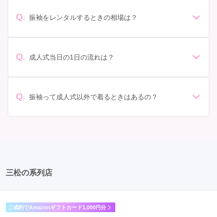
人式の会場の雰囲気に合わせてデザインを選ぶ場合など
があります。 サイズ選び: 自分の体型に合ったサイズを
Q.
振袖をレンタルするときの相場は？
選ぶことが大切です。事前に試着をし、必要であればサ
振袖のレンタル相場は店舗や地域、デザインによって異
イズ調整をお願いすることもあります。 価格: 予算に合
なりますが、一般的には10万円から30万円程度が相場と
わせてプランを選ぶことができます。また、プランやレ
されています。 高級なものやブランド物になると、それ
ンタル料金に含まれるもの（小物や帯、草履など）を確
Q.
成人式当日の1日の流れは？
以上の価格になることもあります。具体的な価格はMy振
認しましょう。 期間: レンタル期間や返却のルールをし
準備: 着付け、ヘアメイクの予約はほとんどの場合が先着
袖でプランをご確認いただくか、店舗に問い合わせてみ
っかり確認しておく必要があります。 お店選び: 評判や
順の場合で、早朝からスタートする場合も多いです。 成
てください。
口コミを事前にチェックして、信頼できるお店を選びま
人式: 一般的に午前中に成人式が行わる場合が多いです
Q.
しょう。
振袖って成人式以外で着るときはあるの？
が、午前午後で二部制の地域もあるため、自分の市町村
はい、成人式以外でも振袖を着る機会はあります。例え
を確認しましょう。 写真撮影: 成人式の後、家族や友人
ば、家族や友人の結婚式、卒業式、初詣などがありま
との記念撮影を行うことが多いです。 帰宅: 帰宅後、振
す。 成人式以外での振袖の着用は、華やかな場に適して
袖から着替えます。振袖は当日返却せず、後日お店に返
おり、伝統的な日本の美しさを表現することができま
却しに行く場合が多いです。 同窓会: 成人式当日に同窓
す。
会が行われる場合が多いです。 二次会: 同窓会後、友人
たちとの二次会や三次会を楽しむ人もいます。
三松の系列店
ご成約でAmazonギフトカード1,000円分