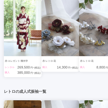
赤
エレガント
幾何学
赤
レトロ
花
赤
レトロ
花
269,500
14,300
8,800
レンタル
購入
購入
円~(税込)
円~(税込)
円
385,000
購入
円~(税込)
レトロの成人式振袖一覧