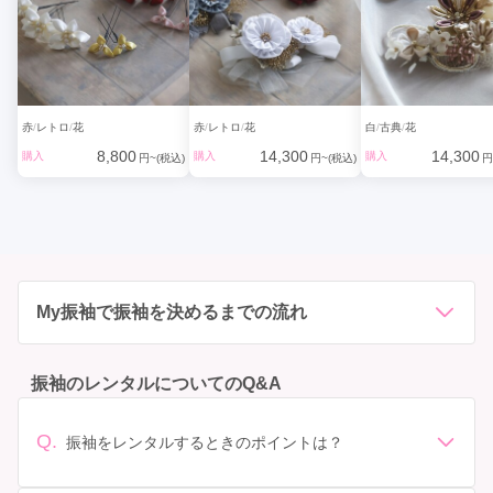
赤
レトロ
花
赤
レトロ
花
白
古典
花
8,800
14,300
14,300
購入
購入
購入
円~(税込)
円~(税込)
円
My振袖で振袖を決めるまでの流れ
振袖のレンタルについてのQ&A
Q.
振袖をレンタルするときのポイントは？
デザイン: 好きな色や柄など自分の好みで選ぶ場合や、成