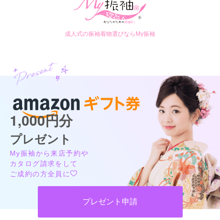
成人式の振袖着物選びならMy振袖
三松 北千住店の最新の口コミ
8,800
14,300
購
円~(税
購
円~(税
入
入
5.0
込)
込)
店内
5
店員
5
振袖選び
5
ご利用金額：
約400,000円
ご利用目的：
レンタル /
成人式
ご成約でAmazonギフトカード1,000円分
ご利用日：2026年03月
カタログあり
Web予約可能
電話予約可能
予約特典あり
1,000円分
三松 吉祥寺店
とても親切に対応していただき、気に入った着物に出会うこと
もでき嬉しく思います。
ハタチを迎えるお嬢様のこれからの未来が彩り豊かなものになりますように。
プレゼント
4.9
(20件)
口コミ公開日：2026年03月26日
My振袖から来店予約や
東京都武蔵野市吉祥寺本町1-8-3ダイヤ街ウエストゾーン
[地図]
三松 北千住店の口コミ・評判をもっと見る
カタログ請求をして
吉祥寺駅から徒歩2分
ご成約の方全員に
10:00~20:00
不定休
プレゼント申請