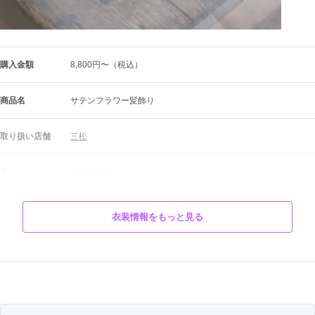
購入金額
8,800円〜（税込）
商品名
サテンフラワー髪飾り
取り扱い店舗
三松
色
赤
 / 
その他
タイプ
レトロ
衣装情報をもっと見る
柄
花
サテンフラワー髪飾り

オフホワイト

商品説明
ライトグレー
