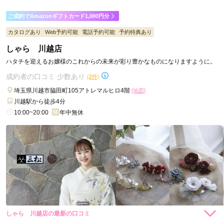
ご利用金額：
約279,000円
ご利用目的：
レンタル /
その他
ご成約でAmazonギフトカード1,000円分
ご利用日：2026年07月
カタログあり
Web予約可能
電話予約可能
予約特典あり
しゃら 川越店
店員さん皆がとても親切で、親子共に気持ちよく振袖選びがで
きました
ハタチを迎えるお嬢様のこれからの未来が彩り豊かなものになりますように。
成約者の口コミ 少数あり
(2件)
口コミ公開日：2026年07月13日
埼玉県川越市脇田町105アトレマルヒロ4階
[地図]
三松 小田原店の口コミ・評判をもっと見る
川越駅から徒歩4分
10:00~20:00
年中無休
しゃら 川越店の最新の口コミ
8,800
14,300
購
円~(税
購
円~(税
入
入
込)
込)