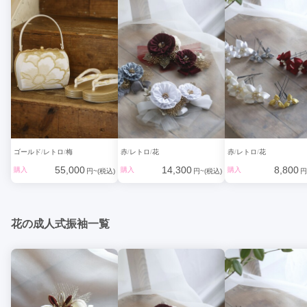
ゴールド
レトロ
梅
赤
レトロ
花
赤
レトロ
花
55,000
14,300
8,800
購入
購入
購入
円~(税込)
円~(税込)
円
花の成人式振袖一覧