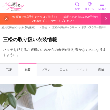
探す
ログイン
MENU
My振袖で来店予約やカタログ請求をしてご成約された方に1,000円分の
Amazonギフトカードをプレゼント！
成人式振袖レンタル【My振袖】
＞
三松
＞
三松の振袖ギャラリー
＞
サテンフラワー髪飾り
三松の取り扱い衣装情報
ハタチを迎えるお嬢様のこれからの未来が彩り豊かなものになりま
すように。
TOP
衣装
プラン
口コミ
イベント
店舗