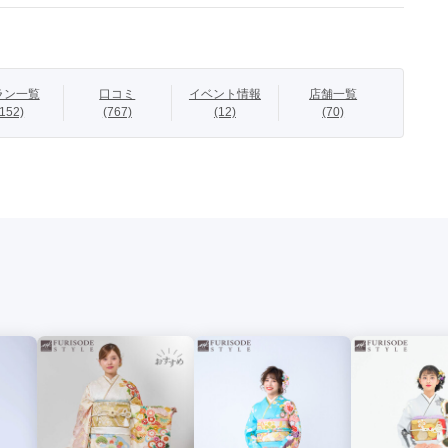
彩グループオリジナル振袖】

ラン一覧
口コミ
イベント情報
店舗一覧
じさせる大人っぽさが魅力的な振袖。上質な配色が古典美を感じ
(152)
(767)
(12)
(70)
セット】

）～

ルセット】

税込）～