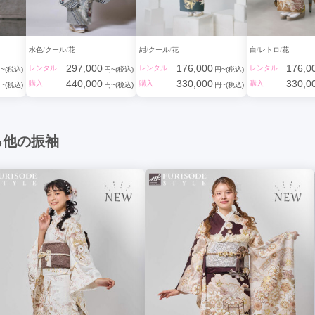
水色
クール
花
紺
クール
花
白
レトロ
花
297,000
176,000
176,0
レンタル
レンタル
レンタル
~(税込)
円~(税込)
円~(税込)
440,000
330,000
330,0
購入
購入
購入
~(税込)
円~(税込)
円~(税込)
る他の振袖