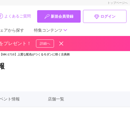
トップページへ
よくあるご質問
新規会員登録
ログイン
ェアから探す
特集コンテンツ
ドをプレゼント！
詳細へ
成人式の前撮り・後撮り特集
【MK-1710】上質な配色がつくるモダンに咲く古典柄
ママ振特集
報
個性的振袖コーディネート特集
成人式レポート
ベント情報
店舗一覧
振袖ブランド特集
口コミ優秀店舗
振袖タイプ診断