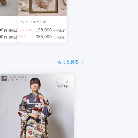
ピンク
キュート
花
00
198,000
レンタル
円~(税込)
円~(税込)
00
385,000
購入
円~(税込)
円~(税込)
もっと見る