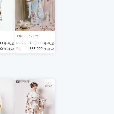
水色
エレガント
花
00
198,000
レンタル
円~(税込)
円~(税込)
00
385,000
購入
円~(税込)
円~(税込)