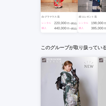
白
グラマラス
花
紺
エレガント
花
220,000
198,000
レンタル
レンタル
円~(税込)
円
440,000
385,000
購入
購入
円~(税込)
円
このグループが取り扱ってい