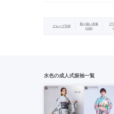
柄
花
【まるやま・京
取り扱い衣装
プ
グループTOP
品格と知性を感
(100)
させます。

商品説明
【お買い上げフル
440,000円（税込
【新品レンタルフ
297,000円（
水色の成人式振袖一覧