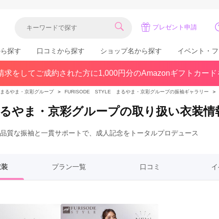
プレゼント申請
から探す
口コミから探す
ショップ名から探す
イベント・フ
求をしてご成約された方に1,000円分のAmazonギフトカー
関東
県(30)
東京都(383)
千葉県(183)
LE まるやま・京彩グループ
＞
FURISODE STYLE まるやま・京彩グループの振袖ギャラリー
＞
(36)
埼玉県(246)
神奈川県(228)
E まるやま・京彩グループの取り扱い衣装情
茨城県(93)
群馬県(57)
栃木県(54)
高品質な振袖と一貫サポートで、成人記念をトータルプロデュース
北陸
石川県(57)
福井県(38)
富山県(37)
(80)
衣装
プラン一覧
口コミ
イ
中国
広島県(87)
岡山県(69)
鳥取県(29)