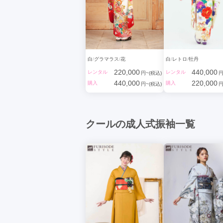
白
グラマラス
花
白
レトロ
牡丹
220,000
440,000
レンタル
レンタル
円~(税込)
円
440,000
220,000
購入
購入
円~(税込)
円
クールの成人式振袖一覧