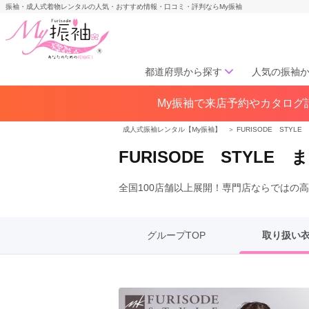
振袖・成人式着物レンタルの人気・おすすめ情報・口コミ・評判ならMy振袖
都道府県から探す
人気の振袖
My振袖で来店予約やカタログ請
北海道／東北
北海道(141)
青森県(41)
岩手
成人式振袖レンタル【My振袖】
＞
FURISODE STY
宮城県(72)
秋田県(29)
山形県
FURISODE STYL
福島県(60)
全国100店舗以上展開！専門店ならではの
中部
愛知県(285)
静岡県(148)
岐阜県(85)
三重県(76)
長野県
グループTOP
取り扱い
山梨県(37)
新潟県(65)
関西
大阪府(307)
兵庫県(195)