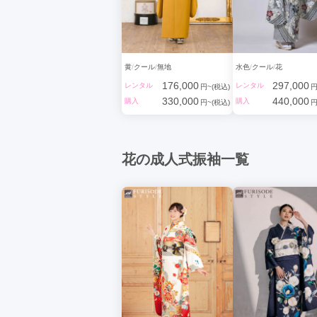
黄
クール
無地
水色
クール
花
176,000
297,000
レンタル
レンタル
円~(税込)
円
330,000
440,000
購入
購入
円~(税込)
円
花の成人式振袖一覧