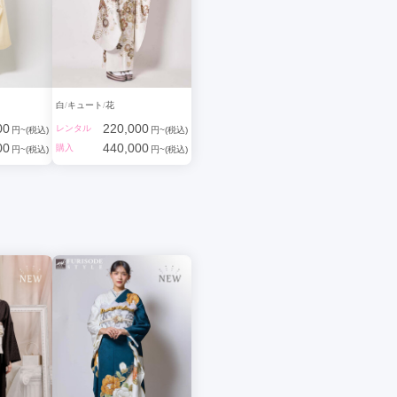
白
キュート
花
00
220,000
レンタル
円~(税込)
円~(税込)
00
440,000
購入
円~(税込)
円~(税込)