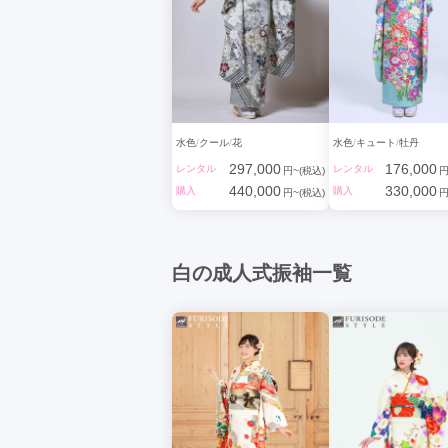
水色
クール
花
水色
キュート
牡丹
297,000
176,000
レンタル
レンタル
円~(税込)
円
440,000
330,000
購入
購入
円~(税込)
円
白の成人式振袖一覧