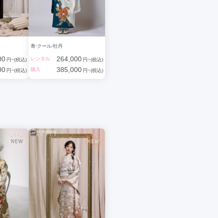
青
クール
牡丹
00
264,000
レンタル
円~(税込)
円~(税込)
00
385,000
購入
円~(税込)
円~(税込)