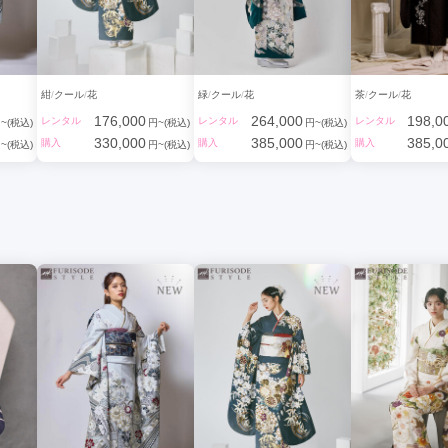
紺
クール
花
緑
クール
花
茶
クール
花
176,000
264,000
198,0
レンタル
レンタル
レンタル
~(税込)
円~(税込)
円~(税込)
330,000
385,000
385,0
購入
購入
購入
~(税込)
円~(税込)
円~(税込)