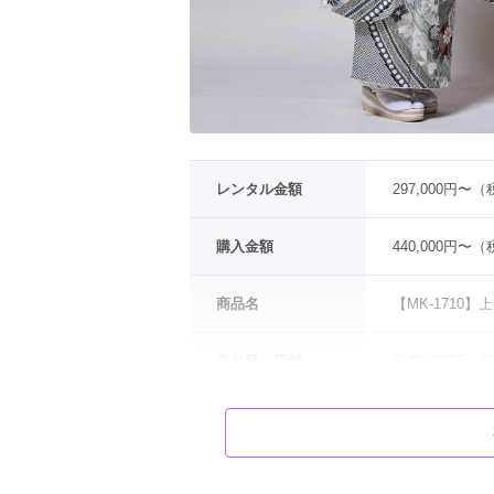
レンタル金額
297,000円〜
購入金額
440,000円〜
商品名
【MK-171
取り扱い店舗
FURISODE
色
水色
 / 
白
タイプ
クール