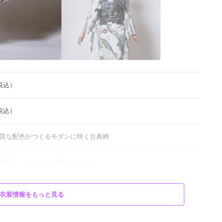
（税込）
（税込）
0】上質な配色がつくるモダンに咲く古典柄
　STYLE　まるやま・京彩グループ
衣装情報をもっと見る