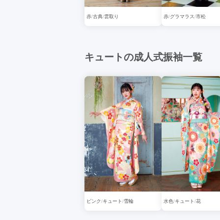
赤
古典
雲取り
赤
グラマラス
市松
キュートの成人式振袖一覧
ピンク
キュート
雪輪
水色
キュート
花