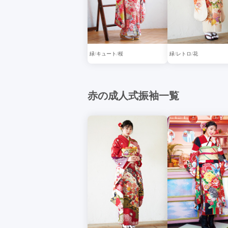
緑
キュート
桜
緑
レトロ
花
赤の成人式振袖一覧