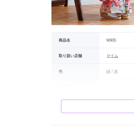
商品名
M905
取り扱い店舗
マイム
色
緑
 / 
赤
タイプ
キュート
柄
桜
モデル
小浜桃奈さん
鶸色に遊び心溢