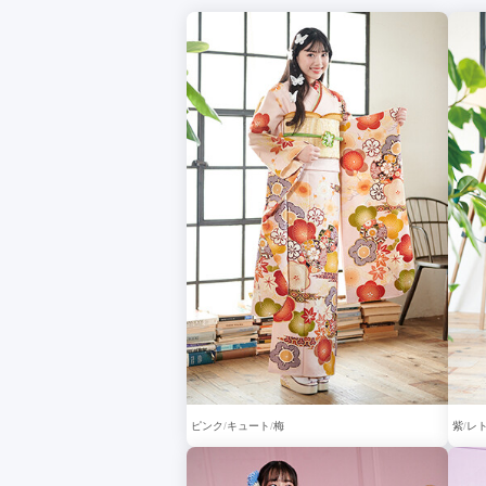
ピンク
キュート
梅
紫
レ