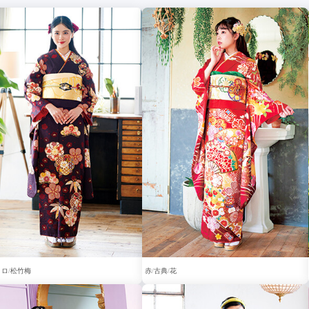
トロ
松竹梅
赤
古典
花