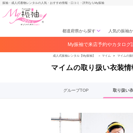
振袖・成人式着物レンタルの人気・おすすめ情報・口コミ・評判ならMy振袖
都道府県から探す
人気の振袖
My振袖で来店予約やカタログ請
北海道／東北
北海道(141)
青森県(41)
岩手
成人式振袖レンタル【My振袖】
＞
マイム
＞
マイムの振
宮城県(72)
秋田県(29)
山形県
マイムの取り扱い衣装情
福島県(60)
中部
グループTOP
取り扱い
愛知県(285)
静岡県(148)
岐阜県(85)
三重県(76)
長野県
山梨県(37)
新潟県(65)
関西
大阪府(307)
兵庫県(195)