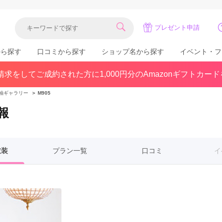
プレゼント申請
から探す
口コミから探す
ショップ名から探す
イベント・フ
求をしてご成約された方に1,000円分のAmazonギフトカー
関東
県(30)
東京都(383)
千葉県(183)
袖ギャラリー
＞
M905
(36)
埼玉県(246)
神奈川県(228)
報
茨城県(93)
群馬県(57)
栃木県(54)
北陸
衣装
プラン一覧
口コミ
イ
石川県(57)
福井県(38)
富山県(37)
(80)
中国
広島県(87)
岡山県(69)
鳥取県(29)