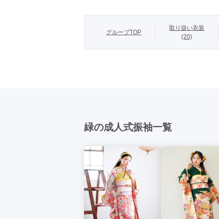
商品説明
ハーモニーで最
取り扱い衣装
グループTOP
(20)
緑の成人式振袖一覧