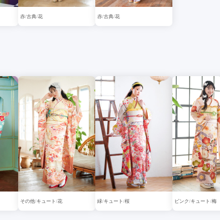
赤
古典
花
赤
古典
花
その他
キュート
花
緑
キュート
桜
ピンク
キュート
梅