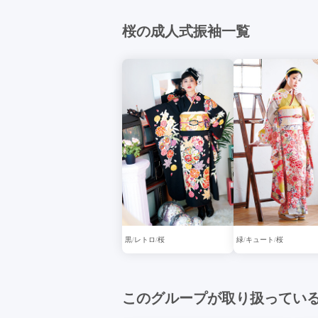
桜の成人式振袖一覧
黒
レトロ
桜
緑
キュート
桜
このグループが取り扱ってい