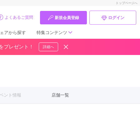
トップページへ
よくあるご質問
新規会員登録
ログイン
ェアから探す
特集コンテンツ
ドをプレゼント！
詳細へ
成人式の前撮り・後撮り特集
ママ振特集
個性的振袖コーディネート特集
ベント情報
店舗一覧
成人式レポート
振袖ブランド特集
口コミ優秀店舗
振袖タイプ診断