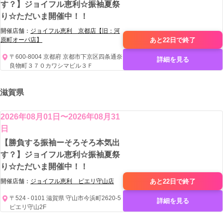
す？】ジョイフル恵利☆振袖夏祭
り☆ただいま開催中！！
開催店舗：
ジョイフル恵利 京都店【旧：河
あと22日で
終了
原町オーパ店】
〒600-8004 京都府 京都市下京区四条通奈
詳細を見る
良物町３７０カワシマビル３Ｆ
滋賀県
2026年08月01日〜2026年08月31
日
【勝負する振袖ーそろそろ本気出
す？】ジョイフル恵利☆振袖夏祭
り☆ただいま開催中！！
あと22日で
終了
開催店舗：
ジョイフル恵利 ピエリ守山店
〒524 - 0101 滋賀県 守山市今浜町2620-5
詳細を見る
ピエリ守山2F