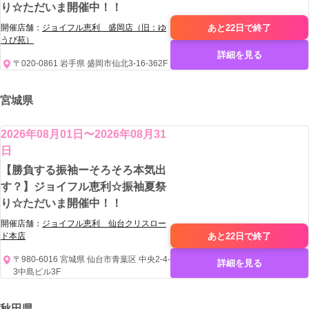
り☆ただいま開催中！！
あと22日で
終了
開催店舗：
ジョイフル恵利 盛岡店（旧：ゆ
うび苑）
詳細を見る
〒020-0861 岩手県 盛岡市仙北3-16-362F
宮城県
2026年08月01日〜2026年08月31
日
【勝負する振袖ーそろそろ本気出
す？】ジョイフル恵利☆振袖夏祭
り☆ただいま開催中！！
開催店舗：
ジョイフル恵利 仙台クリスロー
あと22日で
終了
ド本店
〒980-6016 宮城県 仙台市青葉区 中央2-4-
詳細を見る
3中島ビル3F
秋田県