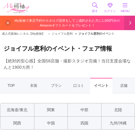
探す
ログイン
MENU
My振袖で来店予約やカタログ請求をしてご成約された方に1,000円分の
Amazonギフトカードをプレゼント！
成人式振袖レンタル【My振袖】
＞
ジョイフル恵利
＞
ジョイフル恵利のイベント
ジョイフル恵利のイベント・フェア情報
【絶対的安心感】全国58店舗・撮影スタジオ完備！当日支度会場な
んと1900カ所！
TOP
衣装
プラン
口コミ
イベント
店舗
北海道/東北
関東
中部
北陸
関西
中国
四国
九州/沖縄