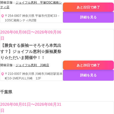
開催店舗：
ジョイフル恵利 平塚OSC湘南シ
あと22日で
終了
ティ店
〒254-0807 神奈川県 平塚市代官町33－
詳細を見る
1OSC湘南シティ内2階
2026年08月08日〜2026年09月06
日
【勝負する振袖ーそろそろ本気出
す？】ジョイフル恵利☆振袖夏祭
り☆ただいま開催中！！
あと28日で
終了
開催店舗：
ジョイフル恵利 川崎店
〒210-0007 神奈川県 川崎市川崎区駅前本
詳細を見る
町10-1MEFULL川崎 12F
千葉県
2026年08月01日〜2026年08月31
日