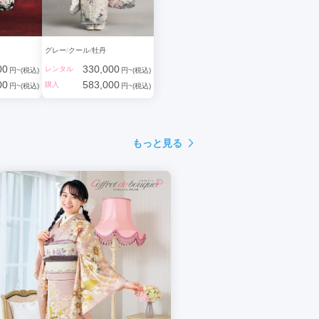
グレー
クール
牡丹
00
330,000
レンタル
円~(税込)
円~(税込)
00
583,000
購入
円~(税込)
円~(税込)
もっと見る