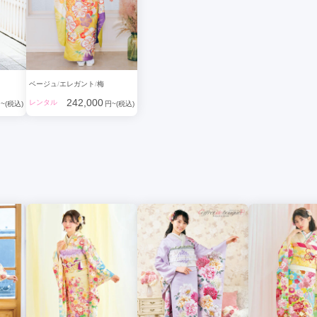
ベージュ
エレガント
梅
242,000
レンタル
~(税込)
円~(税込)