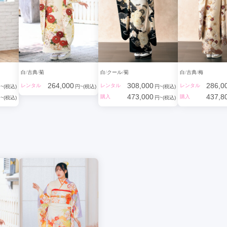
白
古典
菊
白
クール
菊
白
古典
梅
264,000
308,000
286,0
レンタル
レンタル
レンタル
~(税込)
円~(税込)
円~(税込)
473,000
437,8
購入
購入
~(税込)
円~(税込)