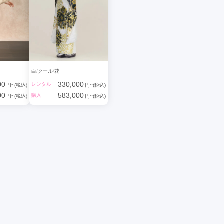
白
クール
花
00
330,000
レンタル
円~(税込)
円~(税込)
00
583,000
購入
円~(税込)
円~(税込)