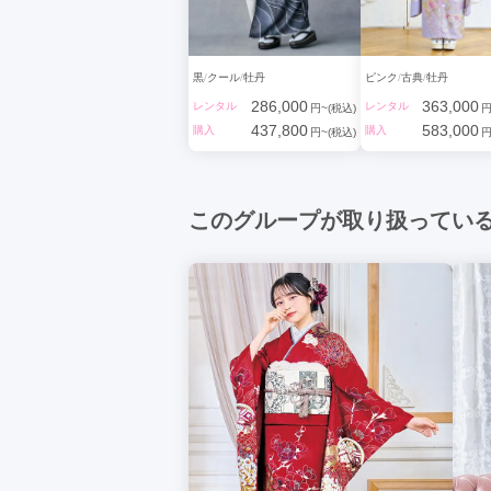
黒
クール
牡丹
ピンク
古典
牡丹
286,000
363,000
レンタル
レンタル
円~(税込)
円
437,800
583,000
購入
購入
円~(税込)
円
このグループが取り扱ってい