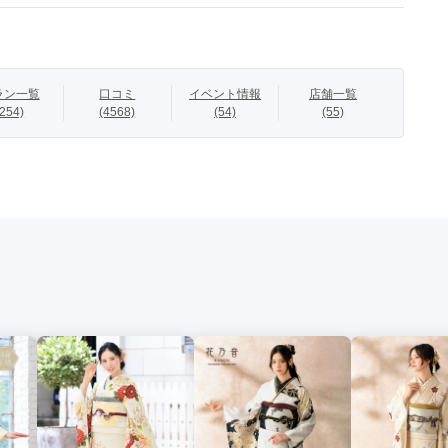
叶える振袖

ラン一覧
口コミ
イベント情報
店舗一覧
(254)
(4568)
(54)
(55)
ーの地色と満開の花々が調和する清楚でかわいらしいカラーリン
ある牡丹や針松がアクセントとなる凛としたき姿に仕上げまし
かけての流水取り、重なるように描いた梅の花が柄に動きと流れ
。

ン、参考商品を含みます。

ト価格：242,000円（税込）