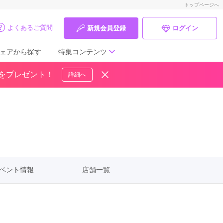
トップページへ
よくあるご質問
新規会員登録
ログイン
ェアから探す
特集コンテンツ
ドをプレゼント！
詳細へ
成人式の前撮り・後撮り特集
ママ振特集
個性的振袖コーディネート特集
成人式レポート
ベント情報
店舗一覧
振袖ブランド特集
口コミ優秀店舗
振袖タイプ診断