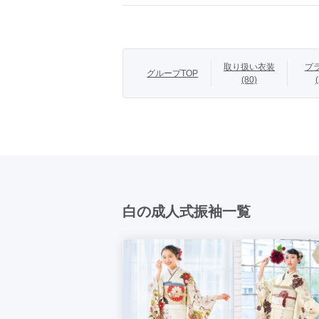
モデル
林芽亜里
清楚でかわいいを
取り扱い衣装
プ
グループTOP
(80)
優しいアイボリ
グに、立体感の
た。肩から裾に
商品説明
を生み出しています
※小物はオプショ
レンタルフルセッ
白の成人式振袖一覧