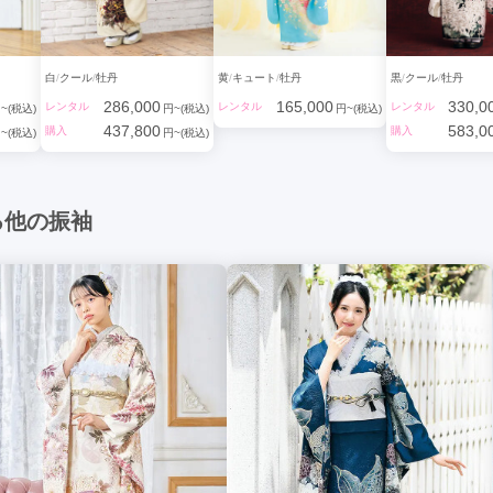
白
クール
牡丹
黄
キュート
牡丹
黒
クール
牡丹
286,000
165,000
330,0
レンタル
レンタル
レンタル
~(税込)
円~(税込)
円~(税込)
437,800
583,0
購入
購入
~(税込)
円~(税込)
る他の振袖