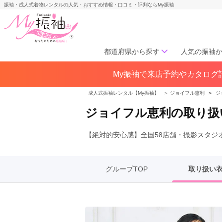
振袖・成人式着物レンタルの人気・おすすめ情報・口コミ・評判ならMy振袖
都道府県から探す
人気の振袖
My振袖で来店予約やカタログ請
北海道／東北
北海道(141)
青森県(41)
岩手
成人式振袖レンタル【My振袖】
＞
ジョイフル恵利
＞
ジ
宮城県(72)
秋田県(29)
山形県
ジョイフル恵利の取り扱
福島県(60)
【絶対的安心感】全国58店舗・撮影スタジオ
中部
愛知県(285)
静岡県(148)
岐阜県(85)
三重県(76)
長野県
グループTOP
取り扱い
山梨県(37)
新潟県(65)
関西
大阪府(307)
兵庫県(195)