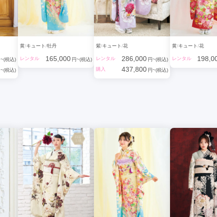
黄
キュート
牡丹
紫
キュート
花
黄
キュート
花
165,000
286,000
198,0
レンタル
レンタル
レンタル
~(税込)
円~(税込)
円~(税込)
437,800
購入
~(税込)
円~(税込)