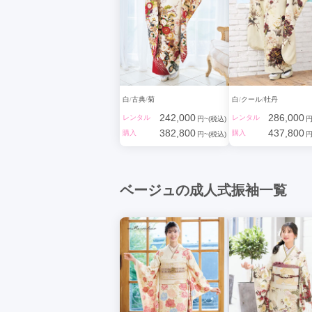
白
古典
菊
白
クール
牡丹
242,000
286,000
レンタル
レンタル
円~(税込)
円
382,800
437,800
購入
購入
円~(税込)
円
ベージュの成人式振袖一覧