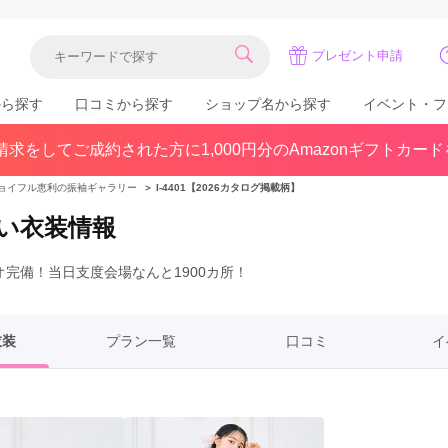
プレゼント申請
から探す
口コミから探す
ショップ名から探す
イベント・フ
求をしてご成約された方に1,000円分のAmazonギフトカー
関東
県(30)
東京都(383)
千葉県(183)
ョイフル恵利の振袖ギャラリー
＞
I-4401【2026カタログ掲載柄】
(36)
埼玉県(246)
神奈川県(228)
い衣装情報
茨城県(93)
群馬県(57)
栃木県(54)
完備！当日支度会場なんと1900カ所！
北陸
石川県(57)
福井県(38)
富山県(37)
(80)
衣装
プラン一覧
口コミ
イ
中国
広島県(87)
岡山県(69)
鳥取県(29)