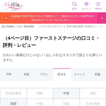
探す
ログイン
MENU
My振袖で来店予約やカタログ請求をしてご成約された方に1,000円分の
Amazonギフトカードをプレゼント！
成人式振袖レンタル【My振袖】
＞
ファーストステージ
＞
ファーストステージの口コミ・評判
（4ページ目）ファーストステージの口コミ・
評判・レビュー
かわいい振袖だけじゃない！おしゃれなスタジオで誰よりも輝くハ
タチに
TOP
衣装
プラン
口コミ
イベント
店舗
北海道/東北
関東
中部
北陸
関西
中国
四国
九州/沖縄