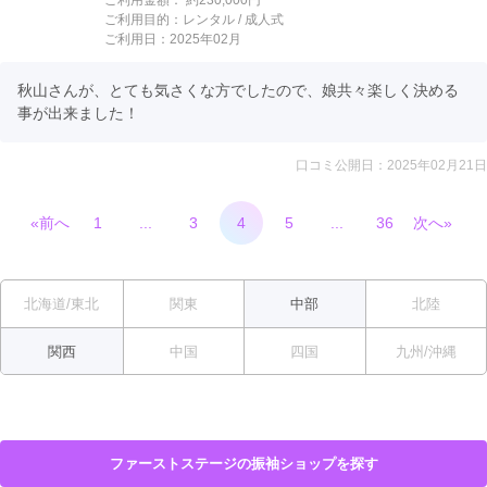
ご利用金額：
約230,000円
ご利用目的：
レンタル /
成人式
ご利用日：2025年02月
秋山さんが、とても気さくな方でしたので、娘共々楽しく決める
事が出来ました！
口コミ公開日：2025年02月21日
«前へ
1
...
3
4
5
...
36
次へ»
北海道/東北
関東
中部
北陸
関西
中国
四国
九州/沖縄
ファーストステージの振袖ショップを探す