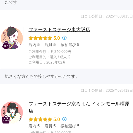
たです
口コミ公開日：2025年03月15日
ファーストステージ東大阪店
5.0
店内
5
店員
5
振袖選び
5
ご利用金額：
約240,000円
ご利用目的：
購入 /
成人式
ご利用日：2025年02月
気さくな方たちで接しやすかったです。
口コミ公開日：2025年03月18日
ファーストステージ京ろまん イオンモール橿原
店
5.0
店内
5
店員
5
振袖選び
5