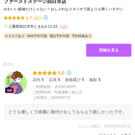
ファーストステージ四日市店
かわいい振袖だけじゃない！おしゃれなスタジオで誰よりも輝くハタチに
4.7
(62件)
三重県四日市市ときわ2-11-22
[地図]
カタログあり
Web予約可能
電話予約可能
予約特典あり
詳細を見る
口コミ
5.0
店内
5
店員
5
振袖選び
5
撮影
5
ご利用金額：
約200,000円
ご利用目的：
写真撮影 /
成人式
ご利用日：2026年07月
とても優しくて綺麗に着付けをしてもらえて嬉しかったです。
口コミ公開日：2026年08月01日