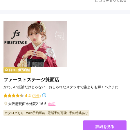
口コミをもっと見る
口コミ優秀店舗
ファーストステージ箕面店
かわいい振袖だけじゃない！おしゃれなスタジオで誰よりも輝くハタチに
4.4
(79件)
大阪府箕面市外院2-16-5
[地図]
カタログあり
Web予約可能
電話予約可能
予約特典あり
詳細を見る