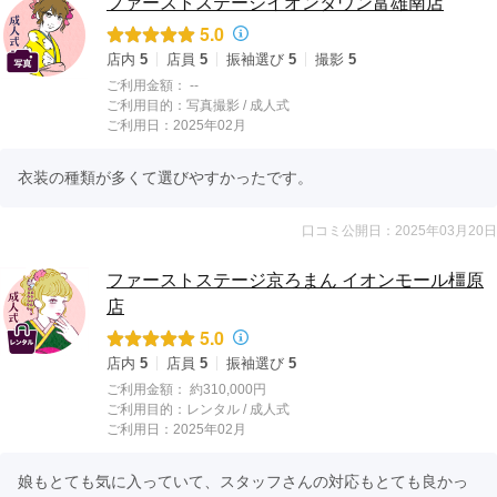
ファーストステージイオンタウン富雄南店
5.0
店内
5
店員
5
振袖選び
5
撮影
5
ご利用金額：
--
ご利用目的：
写真撮影 /
成人式
ご利用日：2025年02月
衣装の種類が多くて選びやすかったです。
口コミ公開日：2025年03月20日
ファーストステージ京ろまん イオンモール橿原
店
5.0
店内
5
店員
5
振袖選び
5
ご利用金額：
約310,000円
ご利用目的：
レンタル /
成人式
ご利用日：2025年02月
娘もとても気に入っていて、スタッフさんの対応もとても良かっ