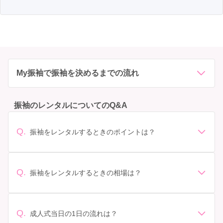
My振袖で振袖を決めるまでの流れ
振袖のレンタルについてのQ&A
Q.
振袖をレンタルするときのポイントは？
デザイン: 好きな色や柄など自分の好みで選ぶ場合や、成
人式の会場の雰囲気に合わせてデザインを選ぶ場合など
があります。 サイズ選び: 自分の体型に合ったサイズを
Q.
振袖をレンタルするときの相場は？
選ぶことが大切です。事前に試着をし、必要であればサ
振袖のレンタル相場は店舗や地域、デザインによって異
イズ調整をお願いすることもあります。 価格: 予算に合
なりますが、一般的には10万円から30万円程度が相場と
わせてプランを選ぶことができます。また、プランやレ
されています。 高級なものやブランド物になると、それ
ンタル料金に含まれるもの（小物や帯、草履など）を確
Q.
成人式当日の1日の流れは？
以上の価格になることもあります。具体的な価格はMy振
認しましょう。 期間: レンタル期間や返却のルールをし