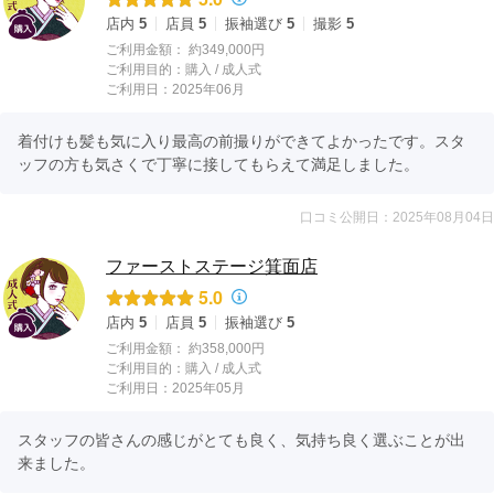
店内
5
店員
5
振袖選び
5
撮影
5
ご利用金額：
約349,000円
ご利用目的：
購入 /
成人式
ご利用日：2025年06月
着付けも髪も気に入り最高の前撮りができてよかったです。スタ
ッフの方も気さくで丁寧に接してもらえて満足しました。
口コミ公開日：2025年08月04日
ファーストステージ箕面店
5.0
店内
5
店員
5
振袖選び
5
ご利用金額：
約358,000円
ご利用目的：
購入 /
成人式
ご利用日：2025年05月
スタッフの皆さんの感じがとても良く、気持ち良く選ぶことが出
来ました。