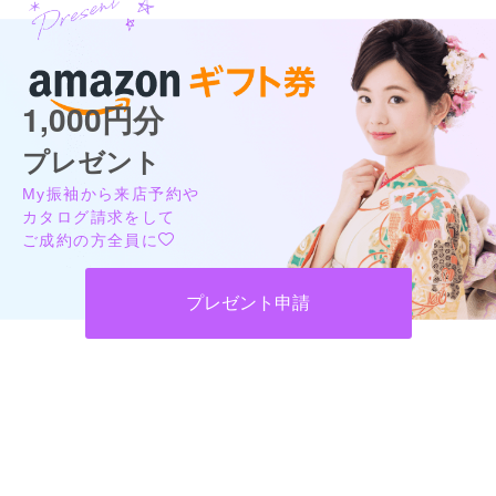
口コミ公開日：2026年06月23日
口コミをもっと見る
1,000円分
プレゼント
My振袖から来店予約や
カタログ請求をして
ご成約の方全員に
プレゼント申請
ファーストステージ真美ヶ丘店
かわいい振袖だけじゃない！おしゃれなスタジオで誰よりも輝くハタチに
4.4
(67件)
奈良県北葛城郡広陵町馬見中5-6-23
[地図]
カタログあり
Web予約可能
電話予約可能
予約特典あり
詳細を見る