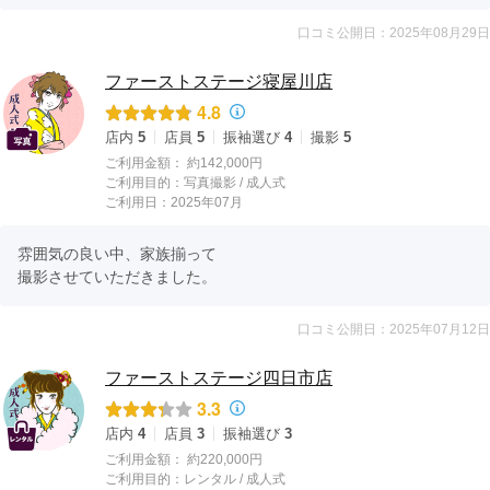
口コミ公開日：2025年08月29日
ファーストステージ寝屋川店
4.8
店内
5
店員
5
振袖選び
4
撮影
5
ご利用金額：
約142,000円
ご利用目的：
写真撮影 /
成人式
ご利用日：2025年07月
雰囲気の良い中、家族揃って

撮影させていただきました。
口コミ公開日：2025年07月12日
ファーストステージ四日市店
3.3
店内
4
店員
3
振袖選び
3
ご利用金額：
約220,000円
ご利用目的：
レンタル /
成人式