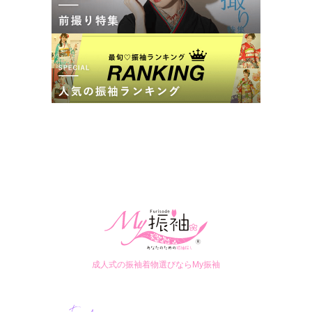
ファーストステージ伊丹店
かわいい振袖だけじゃない！おしゃれなスタジオで誰よりも輝くハタチに
4.7
(61件)
兵庫県伊丹市昆陽東3-1-16
[地図]
カタログあり
Web予約可能
電話予約可能
予約特典あり
詳細を見る
口コミ
5.0
店内
5
店員
5
振袖選び
5
ご利用金額：
約300,000円
ご利用目的：
レンタル /
成人式
ご利用日：2026年06月
成人式の振袖着物選びならMy振袖
満足のいく色を選べるまで何回も着直させていただいたり、と
ても優しく対応していただいて本当に良かったです。