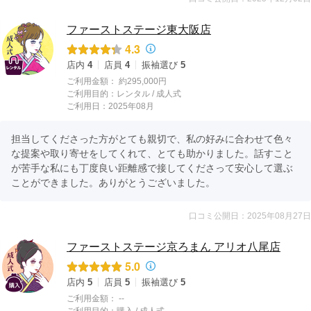
ファーストステージ東大阪店
4.3
店内
4
店員
4
振袖選び
5
ご利用金額：
約295,000円
ご利用目的：
レンタル /
成人式
ご利用日：2025年08月
担当してくださった方がとても親切で、私の好みに合わせて色々
な提案や取り寄せをしてくれて、とても助かりました。話すこと
が苦手な私にも丁度良い距離感で接してくださって安心して選ぶ
ことができました。ありがとうございました。
口コミ公開日：2025年08月27日
ファーストステージ京ろまん アリオ八尾店
5.0
店内
5
店員
5
振袖選び
5
ご利用金額：
--