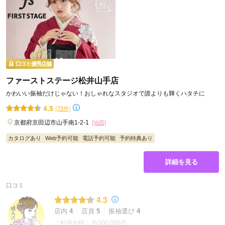
口コミ優秀店舗
ファーストステージ松井山手店
かわいい振袖だけじゃない！おしゃれなスタジオで誰よりも輝くハタチに
4.5
(72件)
京都府京田辺市山手南1-2-1
[地図]
カタログあり
Web予約可能
電話予約可能
予約特典あり
詳細を見る
口コミ
4.3
店内
4
店員
5
振袖選び
4
ご利用金額：
約300,000円