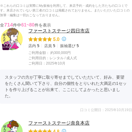
※これらの口コミは実際にMy振袖を利用して、来店予約・成約をした方たちの口コミで
す。来店されていない第三者の口コミは掲載されておりません。またいただいた口コミの
加筆・編集は一切おこなっておりません。
714
61~80
全
件中
件を表示
ファーストステージ四日市店
5.0
店内
5
店員
5
振袖選び
5
ご利用金額：
約300,000円
ご利用目的：
レンタル /
成人式
ご利用日：2025年10月
スタッフの方が丁寧に取り寄せまでしていただいて、好み、要望
をたくさん聞いて下さり、自分の個性をとりいれた大満足の1セッ
トを作り上げることが出来て、ここにしてよかったと思いまし
た。
口コミ公開日：2025年10月19日
ファーストステージ奈良本店
4.8