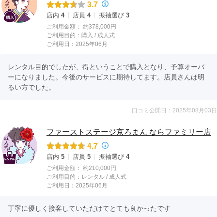
3.7
店内
4
店員
4
振袖選び
3
ご利用金額：
約378,000円
ご利用目的：
購入 /
成人式
ご利用日：2025年06月
レンタル目的でしたが、得ということで購入となり、予算オーバ
ーになりました。今後のサービスに期待してます。店員さんは明
るい方でした。
口コミ公開日：2025年08月03日
ファーストステージ京ろまん ならファミリー店
4.7
店内
5
店員
5
振袖選び
4
ご利用金額：
約210,000円
ご利用目的：
レンタル /
成人式
ご利用日：2025年06月
丁寧に優しく接客していただけてとても良かったです