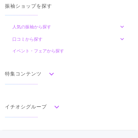
振袖ショップを探す
口コミ
5.0
人気の振袖から探す
店内
5
店員
5
振袖選び
5
みんなの振袖ランキングトップ
ご利用金額：
約329,000円
口コミから探す
ご利用目的：
レンタル /
成人式
ご利用日：2026年06月
色別ランキング
イベント・フェアから探す
口コミ一覧
赤
朱
ベージュ
ピンク
オレンジ
黄
緑
丁寧に対応してくださり、とても嬉しかったです
水色
青
紺
紫
茶
ゴールド
シルバー
特集コンテンツ
グレー
黒
白
その他
口コミ公開日：2026年06月23日
口コミをもっと見る
タイプ別ランキング
成人式の前撮り・後撮り特集
古典
エレガント
キュート
クール
グラマラス
イチオシグループ
ママ振特集
レトロ
個性的振袖コーディネート特集
菊京屋
柄別ランキング
成人式レポート