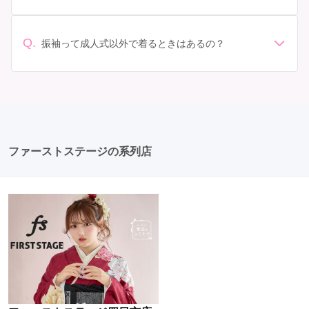
準備: 着付け、ヘアメイクの予約はほとんどの場合が先着
袖でプランをご確認いただくか、店舗に問い合わせてみ
っかり確認しておく必要があります。 お店選び: 評判や
順の場合で、早朝からスタートする場合も多いです。 成
てください。
口コミを事前にチェックして、信頼できるお店を選びま
人式: 一般的に午前中に成人式が行わる場合が多いです
Q.
しょう。
振袖って成人式以外で着るときはあるの？
が、午前午後で二部制の地域もあるため、自分の市町村
はい、成人式以外でも振袖を着る機会はあります。例え
を確認しましょう。 写真撮影: 成人式の後、家族や友人
ば、家族や友人の結婚式、卒業式、初詣などがありま
との記念撮影を行うことが多いです。 帰宅: 帰宅後、振
す。 成人式以外での振袖の着用は、華やかな場に適して
袖から着替えます。振袖は当日返却せず、後日お店に返
おり、伝統的な日本の美しさを表現することができま
却しに行く場合が多いです。 同窓会: 成人式当日に同窓
す。
会が行われる場合が多いです。 二次会: 同窓会後、友人
たちとの二次会や三次会を楽しむ人もいます。
ファーストステージの系列店