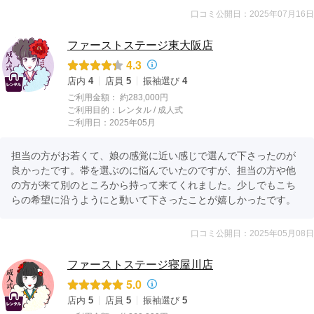
口コミ公開日：2025年07月16日
ファーストステージ東大阪店
4.3
店内
4
店員
5
振袖選び
4
ご利用金額：
約283,000円
ご利用目的：
レンタル /
成人式
ご利用日：2025年05月
担当の方がお若くて、娘の感覚に近い感じで選んで下さったのが
良かったです。帯を選ぶのに悩んでいたのですが、担当の方や他
の方が来て別のところから持って来てくれました。少しでもこち
らの希望に沿うようにと動いて下さったことが嬉しかったです。
口コミ公開日：2025年05月08日
ファーストステージ寝屋川店
5.0
店内
5
店員
5
振袖選び
5