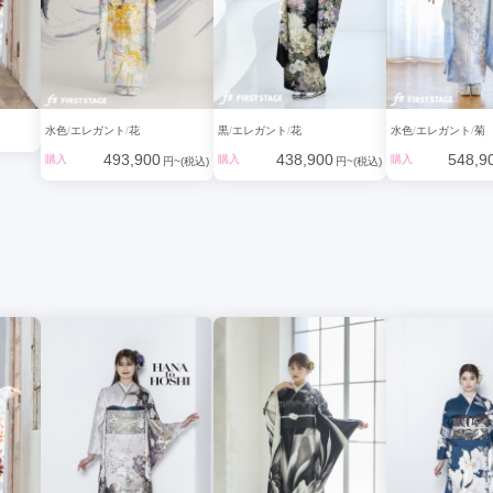
水色
エレガント
花
黒
エレガント
花
水色
エレガント
菊
493,900
438,900
548,9
購入
購入
購入
円~(税込)
円~(税込)