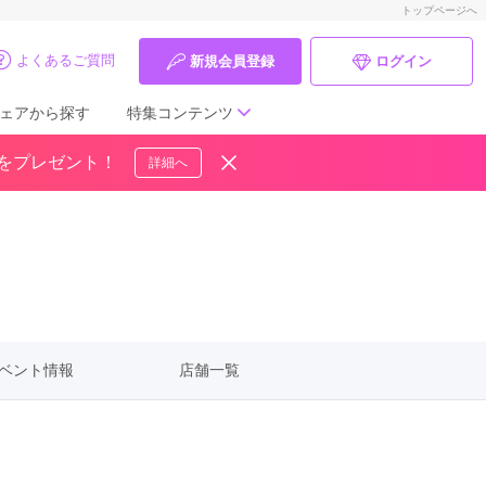
トップページへ
よくあるご質問
新規会員登録
ログイン
ェアから探す
特集コンテンツ
ドをプレゼント！
詳細へ
成人式の前撮り・後撮り特集
ママ振特集
個性的振袖コーディネート特集
成人式レポート
ベント情報
店舗一覧
振袖ブランド特集
口コミ優秀店舗
振袖タイプ診断