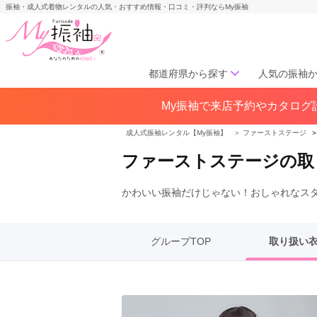
振袖・成人式着物レンタルの人気・おすすめ情報・口コミ・評判ならMy振袖
都道府県から探す
人気の振袖
My振袖で来店予約やカタログ請
北海道／東北
北海道(141)
青森県(41)
岩手
成人式振袖レンタル【My振袖】
＞
ファーストステージ
宮城県(72)
秋田県(29)
山形県
ファーストステージの取
福島県(60)
かわいい振袖だけじゃない！おしゃれなス
中部
愛知県(285)
静岡県(148)
岐阜県(85)
三重県(76)
長野県
グループTOP
取り扱い
山梨県(37)
新潟県(65)
関西
大阪府(307)
兵庫県(195)