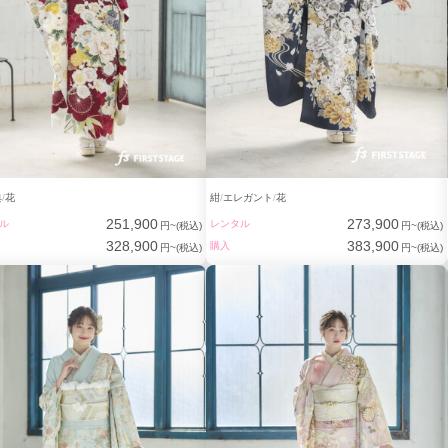
典
花
紺
エレガント
花
251,900
273,900
ル
レンタル
円~(税込)
円~(税込)
328,900
383,900
購入
円~(税込)
円~(税込)