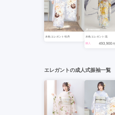
水色
エレガント
牡丹
水色
エレガント
花
493,900
購入
円
エレガントの成人式振袖一覧