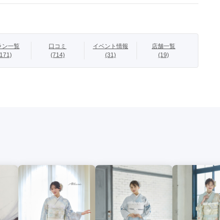
合いで、牡丹が描かれたお振袖です。

ン、参考商品を含みます。

ラン一覧
口コミ
イベント情報
店舗一覧
(171)
(714)
(31)
(19)
前来店予約の方は、ご成約でお得な15大特典をご用意しておりま
良・三重で展示会を開催しております。

細は『ファーストステージ』のホームページをご覧ください。

購入｜

良・兵庫・四日市の成人式撮影ならファーストステージへ