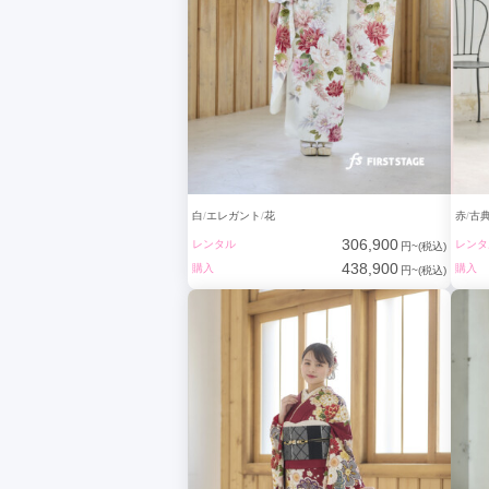
白
エレガント
花
赤
古
306,900
レンタル
レンタ
円~(税込)
438,900
購入
購入
円~(税込)