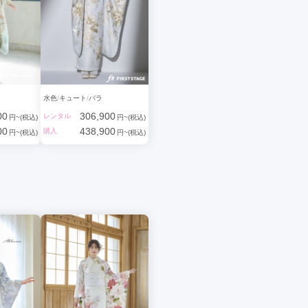
水色
キュート
バラ
00
306,900
レンタル
円~(税込)
円~(税込)
00
438,900
購入
円~(税込)
円~(税込)