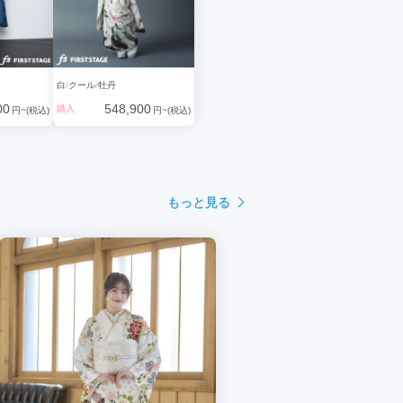
白
クール
牡丹
00
548,900
購入
円~(税込)
円~(税込)
もっと見る