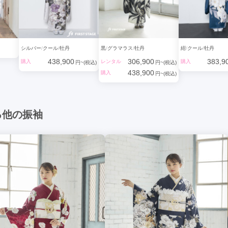
シルバー
クール
牡丹
黒
グラマラス
牡丹
紺
クール
牡丹
438,900
306,900
383,9
購入
レンタル
購入
円~(税込)
円~(税込)
438,900
購入
円~(税込)
る他の振袖