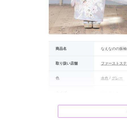
商品名
なえなのの振袖
取り扱い店舗
ファーストステ
色
水色
 / 
グレー
タイプ
エレガント
柄
牡丹
モデル
なえなの