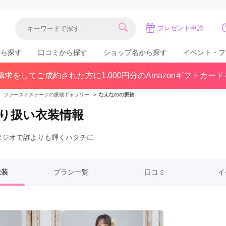
プレゼント申請
から探す
口コミから探す
ショップ名から探す
イベント・フ
求をしてご成約された方に1,000円分のAmazonギフトカー
関東
県(30)
東京都(383)
千葉県(183)
＞
ファーストステージの振袖ギャラリー
＞
なえなのの振袖
(36)
埼玉県(246)
神奈川県(228)
り扱い衣装情報
茨城県(93)
群馬県(57)
栃木県(54)
タジオで誰よりも輝くハタチに
北陸
石川県(57)
福井県(38)
富山県(37)
(80)
衣装
プラン一覧
口コミ
イ
中国
広島県(87)
岡山県(69)
鳥取県(29)