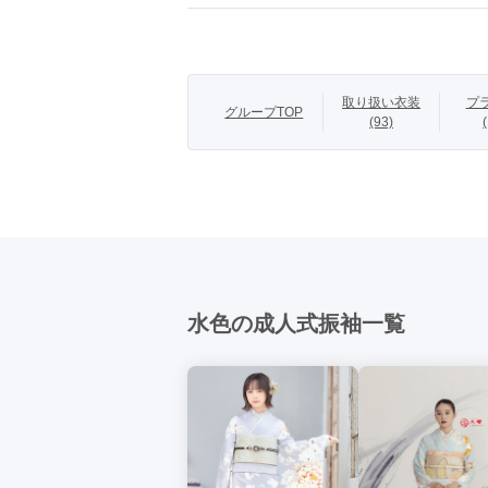
透明感のある色
※小物はオプショ
取り扱い衣装
プ
グループTOP
(93)
商品説明
My振袖から事
す。

大阪・京都・奈
展示会情報の詳
｜振袖レンタル＆
大阪・京都・奈
水色の成人式振袖一覧