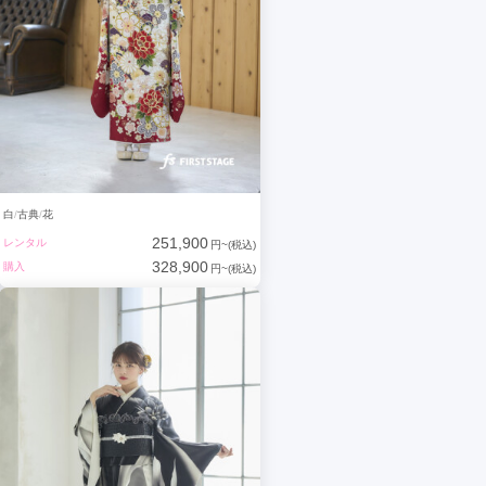
白
古典
花
251,900
レンタル
円~(税込)
328,900
購入
円~(税込)