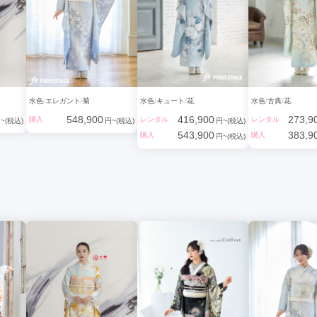
水色
エレガント
菊
水色
キュート
花
水色
古典
花
548,900
416,900
273,9
購入
レンタル
レンタル
~(税込)
円~(税込)
円~(税込)
543,900
383,9
購入
購入
円~(税込)