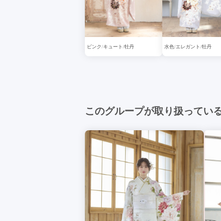
ピンク
キュート
牡丹
水色
エレガント
牡丹
このグループが取り扱ってい