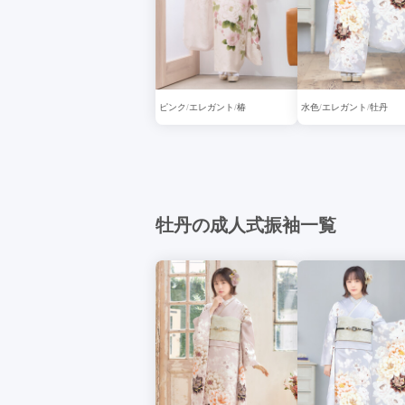
ピンク
エレガント
椿
水色
エレガント
牡丹
牡丹の成人式振袖一覧