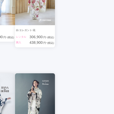
白
エレガント
花
00
306,900
レンタル
円~(税込)
円~(税込)
438,900
購入
円~(税込)