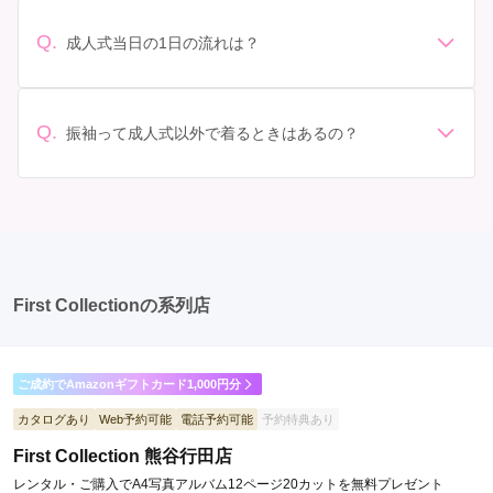
なりますが、一般的には10万円から30万円程度が相場と
わせてプランを選ぶことができます。また、プランやレ
されています。 高級なものやブランド物になると、それ
ンタル料金に含まれるもの（小物や帯、草履など）を確
Q.
成人式当日の1日の流れは？
以上の価格になることもあります。具体的な価格はMy振
認しましょう。 期間: レンタル期間や返却のルールをし
準備: 着付け、ヘアメイクの予約はほとんどの場合が先着
袖でプランをご確認いただくか、店舗に問い合わせてみ
っかり確認しておく必要があります。 お店選び: 評判や
順の場合で、早朝からスタートする場合も多いです。 成
てください。
口コミを事前にチェックして、信頼できるお店を選びま
人式: 一般的に午前中に成人式が行わる場合が多いです
Q.
しょう。
振袖って成人式以外で着るときはあるの？
が、午前午後で二部制の地域もあるため、自分の市町村
はい、成人式以外でも振袖を着る機会はあります。例え
を確認しましょう。 写真撮影: 成人式の後、家族や友人
ば、家族や友人の結婚式、卒業式、初詣などがありま
との記念撮影を行うことが多いです。 帰宅: 帰宅後、振
す。 成人式以外での振袖の着用は、華やかな場に適して
袖から着替えます。振袖は当日返却せず、後日お店に返
おり、伝統的な日本の美しさを表現することができま
却しに行く場合が多いです。 同窓会: 成人式当日に同窓
す。
会が行われる場合が多いです。 二次会: 同窓会後、友人
たちとの二次会や三次会を楽しむ人もいます。
First Collectionの系列店
ご成約でAmazonギフトカード1,000円分
カタログあり
Web予約可能
電話予約可能
予約特典あり
First Collection 熊谷行田店
レンタル・ご購入でA4写真アルバム12ページ20カットを無料プレゼント