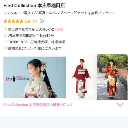
First Collection 本庄早稲田店
丁寧に説明していただき、安心しました。
レンタル・ご購入でA4写真アルバム12ページ20カットを無料プレゼント
口コミ公開日：2026年06月25日
5.0
(6件)
First Collection 熊谷行田店の口コミ・評判をもっと見る
埼玉県本庄市早稲田の杜5-7-2
[地図]
JR本庄早稲田駅から徒歩15分
10:00~18:30
毎週火曜、毎週水曜
建物の裏(フェンス側)にございます
First Collection 本庄早稲田店の最新の口コミ
308,000
275,000
レン
円~
レン
円~
タル
タル
5.0
(税込)
(税込)
店内
5
店員
5
振袖選び
5
ご利用金額：
約270,000円