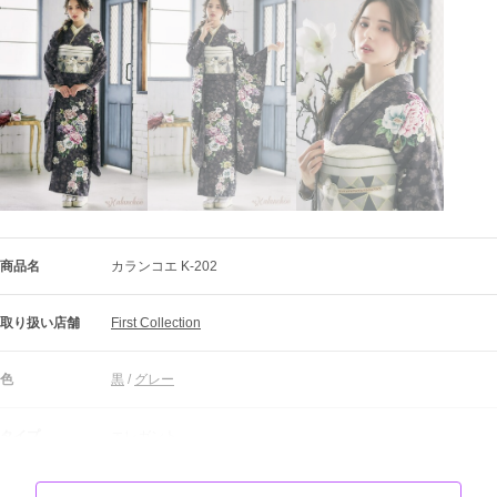
商品名
カランコエ K-202
取り扱い店舗
First Collection
色
黒
 / 
グレー
タイプ
エレガント
柄
牡丹