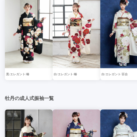
黒
エレガント
椿
白
エレガント
椿
白
エレガント
百合
牡丹の成人式振袖一覧