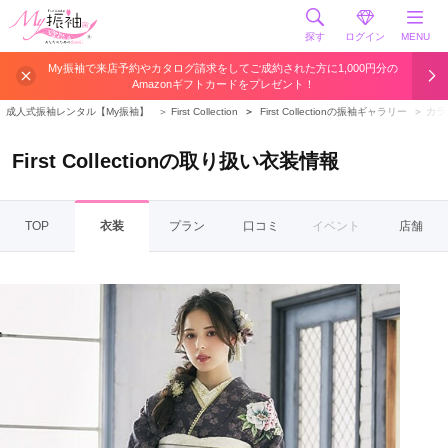
探す
ログイン
MENU
My振袖で来店予約やカタログ請求をしてご成約された方に1,000円分の
Amazonギフトカードをプレゼント！
成人式振袖レンタル【My振袖】
＞
First Collection
＞
First Collectionの振袖ギャラリー
＞
カラ
First Collectionの取り扱い衣装情報
TOP
衣装
プラン
口コミ
イベント
店舗