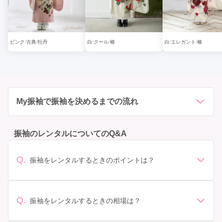
ピンク
古典
牡丹
白
クール
椿
白
エレガント
椿
My振袖で振袖を決めるまでの流れ
振袖のレンタルについてのQ&A
Q.
振袖をレンタルするときのポイントは？
デザイン: 好きな色や柄など自分の好みで選ぶ場合や、成
人式の会場の雰囲気に合わせてデザインを選ぶ場合など
があります。 サイズ選び: 自分の体型に合ったサイズを
Q.
振袖をレンタルするときの相場は？
選ぶことが大切です。事前に試着をし、必要であればサ
振袖のレンタル相場は店舗や地域、デザインによって異
イズ調整をお願いすることもあります。 価格: 予算に合