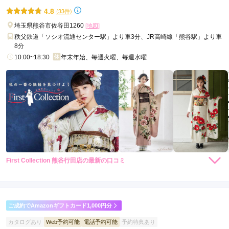
4.8
(33件)
埼玉県熊谷市佐谷田1260
[地図]
秩父鉄道「ソシオ流通センター駅」より車3分、JR高崎線「熊谷駅」より車
8分
10:00~18:30
年末年始、毎週火曜、毎週水曜
First Collection 熊谷行田店の最新の口コミ
5.0
店内
5
店員
5
振袖選び
5
ご利用金額：
約316,000円
ご利用目的：
レンタル /
成人式
ご成約でAmazonギフトカード1,000円分
ご利用日：2026年05月
カタログあり
Web予約可能
電話予約可能
予約特典あり