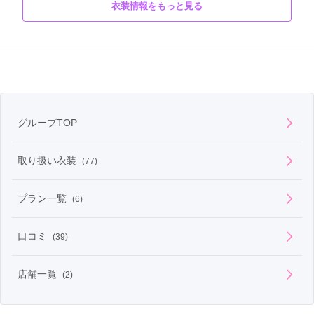
衣装情報をもっと見る
黒地に牡丹や洋花が描かれたお振袖。

商品説明
くすみ系のアイテムでアンティーク風にコーディネートしても◎
グループTOP
取り扱い衣装
(77)
プラン一覧
(6)
口コミ
(39)
店舗一覧
(2)