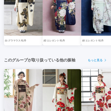
白
グラマラス
牡丹
紺
エレガント
牡丹
緑
エレガント
牡丹
このグループが取り扱っている他の振袖
もっと見る