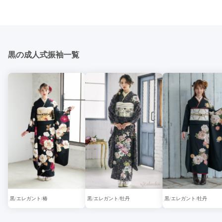
黒の成人式振袖一覧
黒
エレガント
椿
黒
エレガント
牡丹
黒
エレガント
牡丹