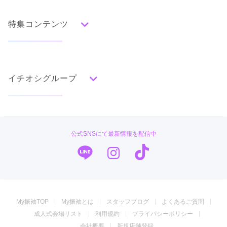
赤
朱
ベージュ
ピンク
オレンジ
黄
緑
水色
青
紺
紫
茶
ゴールド
シルバー
特集コンテンツ
グレー
黒
白
その他
タイプ別ランキング
成人式の前撮り・後撮り特集
古典
エレガント
キュート
クール
グラマラス
イチオシグループ
ママ振特集
レトロ
個性的振袖コーディネート特集
#振袖gram
柄別ランキング
成人式レポート
無地
花
桜
梅
菊
松
竹
牡丹
バラ
椿
TAKAZEN
振袖ブランド特集
公式SNSにて最新情報を配信中
百合
橘
蝶
鶴
松竹梅
扇面
車
華籠
PLUM
口コミ優秀店舗
熨斗
宝尽
波
雪輪
雲取り
道長取り
矢絣
幾何学
市松
縞
その他
キモノハーツ／kimono hearts
振袖タイプ診断
振袖専門店 オンディーヌ
My振袖TOP
My振袖とは
スタッフブログ
よくあるご質問
振袖専門店 一蔵
成人式会場リスト
利用規約
プライバシーポリシー
ジョイフル恵利
会社概要
新規店舗登録