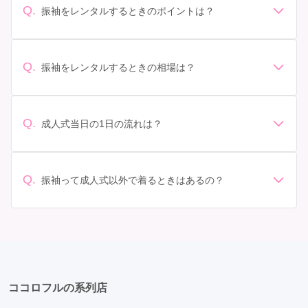
Q.
振袖をレンタルするときのポイントは？
デザイン: 好きな色や柄など自分の好みで選ぶ場合や、成
人式の会場の雰囲気に合わせてデザインを選ぶ場合など
があります。 サイズ選び: 自分の体型に合ったサイズを
Q.
振袖をレンタルするときの相場は？
選ぶことが大切です。事前に試着をし、必要であればサ
振袖のレンタル相場は店舗や地域、デザインによって異
イズ調整をお願いすることもあります。 価格: 予算に合
なりますが、一般的には10万円から30万円程度が相場と
わせてプランを選ぶことができます。また、プランやレ
されています。 高級なものやブランド物になると、それ
ンタル料金に含まれるもの（小物や帯、草履など）を確
Q.
成人式当日の1日の流れは？
以上の価格になることもあります。具体的な価格はMy振
認しましょう。 期間: レンタル期間や返却のルールをし
準備: 着付け、ヘアメイクの予約はほとんどの場合が先着
袖でプランをご確認いただくか、店舗に問い合わせてみ
っかり確認しておく必要があります。 お店選び: 評判や
順の場合で、早朝からスタートする場合も多いです。 成
てください。
口コミを事前にチェックして、信頼できるお店を選びま
人式: 一般的に午前中に成人式が行わる場合が多いです
Q.
しょう。
振袖って成人式以外で着るときはあるの？
が、午前午後で二部制の地域もあるため、自分の市町村
はい、成人式以外でも振袖を着る機会はあります。例え
を確認しましょう。 写真撮影: 成人式の後、家族や友人
ば、家族や友人の結婚式、卒業式、初詣などがありま
との記念撮影を行うことが多いです。 帰宅: 帰宅後、振
す。 成人式以外での振袖の着用は、華やかな場に適して
袖から着替えます。振袖は当日返却せず、後日お店に返
おり、伝統的な日本の美しさを表現することができま
却しに行く場合が多いです。 同窓会: 成人式当日に同窓
す。
会が行われる場合が多いです。 二次会: 同窓会後、友人
たちとの二次会や三次会を楽しむ人もいます。
ココロフルの系列店