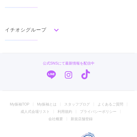
5.0
492,800
492,800
購
円~
購
円~
入
入
店内
5
店員
5
振袖選び
5
(税込)
(税込)
ご利用金額：
--
タイプ別ランキング
成人式の前撮り・後撮り特集
ご利用目的：
レンタル /
成人式
ご利用日：2026年03月
古典
エレガント
キュート
クール
グラマラス
イチオシグループ
ママ振特集
レトロ
振袖がたくさんあったので決めるのが難しかったのですが、ど
個性的振袖コーディネート特集
の組み合わせが合うかを丁寧に教えてくださって助かりまし
菊京屋
柄別ランキング
成人式レポート
た。
無地
花
桜
梅
菊
松
竹
牡丹
バラ
椿
TAKAZEN
振袖ブランド特集
公式SNSにて最新情報を配信中
口コミ公開日：2026年06月05日
百合
橘
蝶
鶴
松竹梅
扇面
車
華籠
キモノハーツ／kimono hearts
ココロフル ゆめタウン三豊店の口コミ・評判をもっと見る
口コミ優秀店舗
熨斗
宝尽
波
雪輪
雲取り
道長取り
矢絣
幾何学
市松
縞
その他
PLUM
振袖タイプ診断
振袖専門店 オンディーヌ
My振袖TOP
My振袖とは
スタッフブログ
よくあるご質問
ジョイフル恵利
成人式会場リスト
利用規約
プライバシーポリシー
振袖館COCOL
会社概要
新規店舗登録
#振袖gram