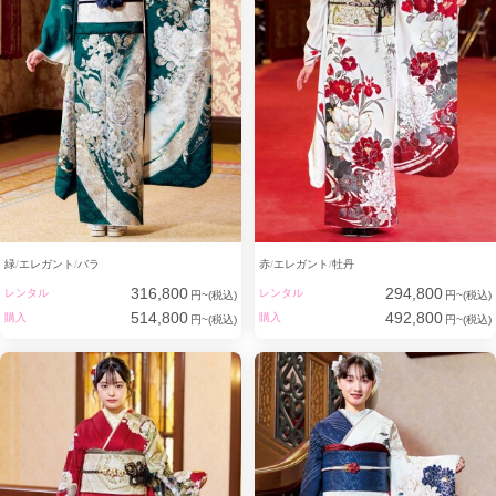
緑
エレガント
バラ
赤
エレガント
牡丹
316,800
294,800
レンタル
レンタル
円~(税込)
円~(税込)
514,800
492,800
購入
購入
円~(税込)
円~(税込)