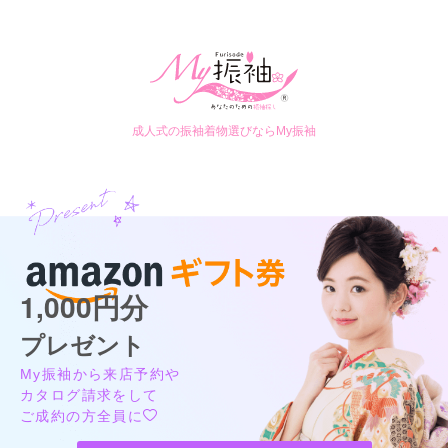
影となり、娘も大変喜んでいました。
ココロフル ゆめシティ店
かわいい、クール、古典にレトロも大満足♡レンタル代に当日と前撮りのヘア
口コミ公開日：2026年06月23日
着付代コミコミ
4.6
(110件)
ココロフル イオンモール出雲店の口コミ・評判をもっと見る
山口県下関市伊倉新町3-1-1ゆめシティ3F
[地図]
JR新下関駅からバスで5分
成人式の振袖着物選びならMy振袖
10:00~20:00
年中無休
ゆめシティ駐車場無料利用可
1,000円分
プレゼント
ココロフル ゆめシティ店の最新の口コミ
My振袖から来店予約や
294,800
294,800
レン
円~
レン
円~
タル
タル
5.0
(税込)
(税込)
カタログ請求をして
492,800
492,800
購
円~
購
円~
ご成約の方全員に
入
入
店内
5
店員
5
振袖選び
5
(税込)
(税込)
ご利用金額：
約130,000円