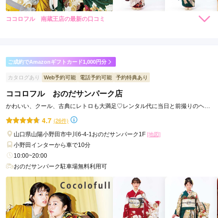
ココロフル 南蔵王店の最新の口コミ
294,800
294,800
レン
円~
レン
円~
タル
タル
4.0
(税込)
(税込)
492,800
492,800
購
円~
購
円~
入
入
店内
4
店員
4
(税込)
(税込)
ご利用金額：
--
ご利用目的：
レンタル /
成人式
ご成約でAmazonギフトカード1,000円分
ご利用日：2026年07月
カタログあり
Web予約可能
電話予約可能
予約特典あり
ココロフル おのだサンパーク店
店員さんの対応がすごく丁寧でよかったです。
かわいい、クール、古典にレトロも大満足♡レンタル代に当日と前撮りのヘア
着付代コミコミ
口コミ公開日：2026年07月12日
4.7
(26件)
ココロフル 南蔵王店の口コミ・評判をもっと見る
山口県山陽小野田市中川6-4-1おのだサンパーク1F
[地図]
小野田インターから車で10分
10:00~20:00
おのだサンパーク駐車場無料利用可