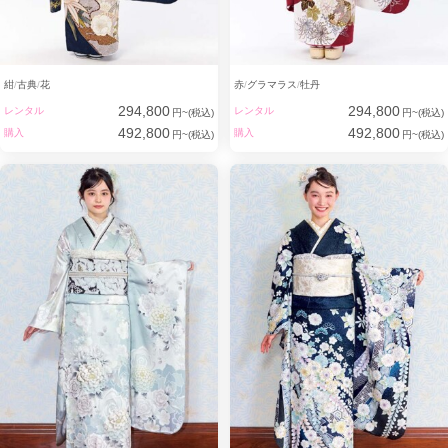
紺
古典
花
赤
グラマラス
牡丹
294,800
294,800
レンタル
レンタル
円~(税込)
円~(税込)
492,800
492,800
購入
購入
円~(税込)
円~(税込)