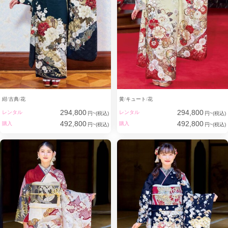
紺
古典
花
黄
キュート
花
294,800
294,800
レンタル
レンタル
円~(税込)
円~(税込)
492,800
492,800
購入
購入
円~(税込)
円~(税込)