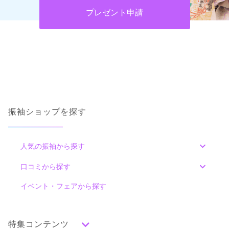
ご利用目的：
レンタル /
その他
ご成約でAmazonギフトカード1,000円分
プレゼント申請
ご利用日：2026年05月
カタログあり
Web予約可能
電話予約可能
予約特典あり
ココロフル ゆめタウン三豊店
小物をレンタルしました。持ち込みの着物に合うように組み合
わせを提案させてもらいました。写真や美容院もまとめて決め
かわいい、クール、古典にレトロも大満足♡レンタル代に当日と前撮りのヘア
ることができたのでとても良かったです。
着付代コミコミ
4.7
(14件)
香川県三豊市豊中町本山甲22番地ゆめタウン三豊1F
[地図]
口コミ公開日：2026年05月18日
さぬき豊中インターから車で3分
ココロフル ゆめシティ店の口コミ・評判をもっと見る
10:00~20:00
年中無休
振袖ショップを探す
ゆめタウン三豊駐車場無料利用可
人気の振袖から探す
みんなの振袖ランキングトップ
口コミから探す
色別ランキング
イベント・フェアから探す
口コミ一覧
赤
朱
ベージュ
ピンク
オレンジ
黄
緑
水色
青
紺
紫
茶
ゴールド
シルバー
ココロフル ゆめタウン三豊店の最新の口コミ
294,800
294,800
レン
円~
レン
円~
特集コンテンツ
グレー
黒
白
その他
タル
タル
(税込)
(税込)