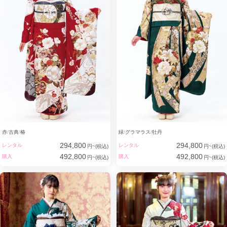
赤
古典
椿
緑
グラマラス
牡丹
294,800
294,800
レンタル
レンタル
円~(税込)
円~(税込)
492,800
492,800
購入
購入
円~(税込)
円~(税込)