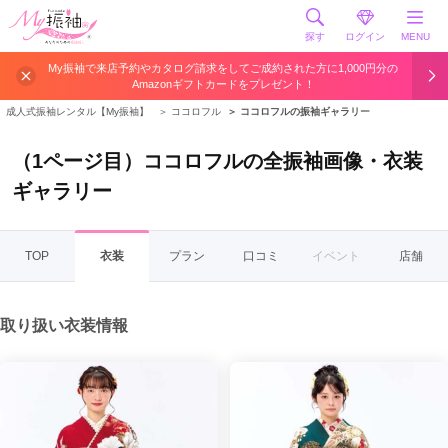
探す
ログイン
MENU
My振袖で来店予約やカタログ請求をしてご成約された方に1,000円分の
Amazonギフトカードをプレゼント！
成人式振袖レンタル【My振袖】
＞
ココロフル
＞
ココロフルの振袖ギャラリー
（1ページ目）ココロフルの全振袖画像・衣装
ギャラリー
TOP
衣装
プラン
口コミ
イベント
店舗
取り扱い衣装情報