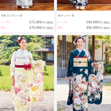
水色
エレガント
花
紺
キュート
花
272,800
294,800
レンタル
レンタル
円~(税込)
円~(税込)
470,800
492,800
購入
購入
円~(税込)
円~(税込)