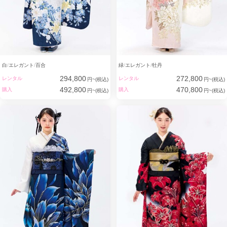
白
エレガント
百合
緑
エレガント
牡丹
294,800
272,800
レンタル
レンタル
円~(税込)
円~(税込)
492,800
470,800
購入
購入
円~(税込)
円~(税込)