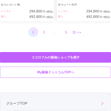
白
エレガント
梅
赤
キュート
牡丹
294,800
294,800
レンタル
レンタル
円~(税込)
円~(税込)
492,800
492,800
購入
購入
円~(税込)
円~(税込)
1
2
...
5
次へ»
ココロフルの振袖ショップを探す
My振袖ドットコムTOPへ
グループTOP