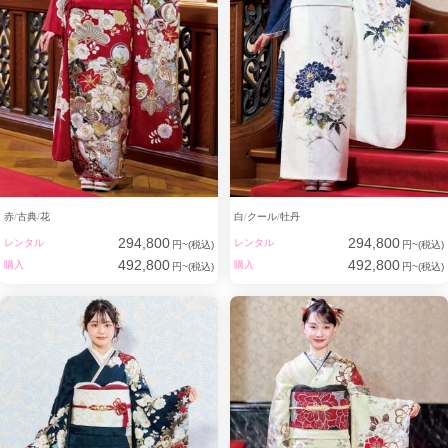
赤
古典
花
白
クール
牡丹
294,800
294,800
レンタル
レンタル
円~(税込)
円~(税込)
492,800
492,800
購入
購入
円~(税込)
円~(税込)