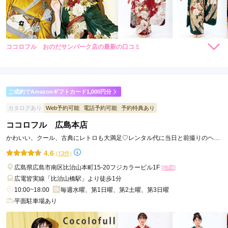
ココロフル おのだサンパーク店の最新の口コミ
294,800
294,800
レン
円~
レン
円~
タル
タル
5.0
(税込)
(税込)
492,800
492,800
購
円~
購
円~
入
入
店内
5
店員
5
振袖選び
5
(税込)
(税込)
ご利用金額：
約250,000円
ご利用目的：
レンタル /
成人式
ご成約でAmazonギフトカード1,000円分
ご利用日：2026年08月
カタログあり
Web予約可能
電話予約可能
予約特典あり
ココロフル 広島本店
一緒に振袖を選んでいただいて嬉しかったです。好みに合わせ
た提案をしてくださって素敵な感じに仕上がりました！
かわいい、クール、古典にレトロも大満足♡レンタル代に当日と前撮りのヘア
着付代コミコミ
4.6
(13件)
口コミ公開日：2026年08月05日
広島県広島市南区比治山本町15-20フジカラービル1F
[地図]
ココロフル おのだサンパーク店の口コミ・評判をもっと見る
広電皆実線「比治山橋駅」より徒歩1分
10:00~18:00
毎週水曜、第1日曜、第2土曜、第3日曜
平面駐車場あり