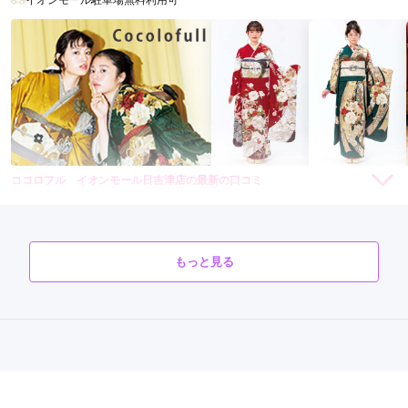
イオンモール駐車場無料利用可
ココロフル イオンモール日吉津店の最新の口コミ
294,800
294,800
レン
円~
レン
円~
タル
タル
5.0
(税込)
(税込)
492,800
492,800
購
円~
購
円~
入
入
店内
5
店員
5
振袖選び
5
(税込)
(税込)
ご利用金額：
約220,000円
ご利用目的：
レンタル /
成人式
もっと見る
ご成約でAmazonギフトカード1,000円分
ご利用日：2026年07月
カタログあり
Web予約可能
電話予約可能
予約特典あり
ココロフル イオンモール出雲店
スタッフの皆さん親切、丁寧に対応して頂き、希望の振袖を選
ぶ事ができとても満足しています。ありがとうございます!
かわいい、クール、古典にレトロも大満足♡レンタル代に当日と前撮りのヘア
着付代コミコミ
4.5
(34件)
口コミ公開日：2026年07月22日
島根県出雲市渡橋町1066イオンモール出雲3F
[地図]
ココロフル イオンモール日吉津店の口コミ・評判をもっと見る