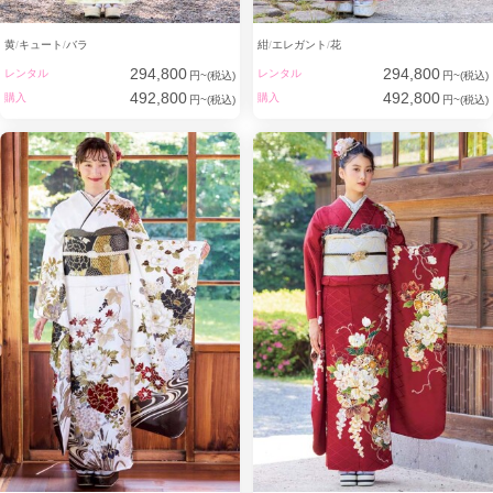
黄
キュート
バラ
紺
エレガント
花
294,800
294,800
レンタル
レンタル
円~(税込)
円~(税込)
492,800
492,800
購入
購入
円~(税込)
円~(税込)