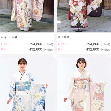
白
キュート
花
赤
古典
菊
294,800
294,800
レンタル
レンタル
円~(税込)
円~(税込)
492,800
492,800
購入
購入
円~(税込)
円~(税込)