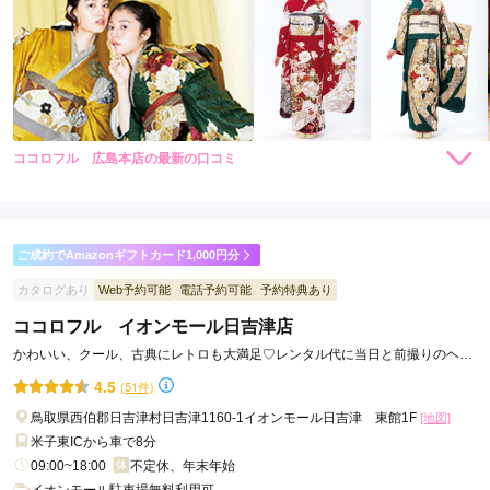
ココロフル 広島本店の最新の口コミ
294,800
294,800
レン
円~
レン
円~
タル
タル
5.0
(税込)
(税込)
492,800
492,800
購
円~
購
円~
入
入
店内
5
店員
5
振袖選び
5
撮影
5
(税込)
(税込)
ご利用金額：
約93,000円
ご利用目的：
写真撮影 /
成人式
ご成約でAmazonギフトカード1,000円分
ご利用日：2026年07月
カタログあり
Web予約可能
電話予約可能
予約特典あり
ココロフル イオンモール日吉津店
とてもプライベートな空間で、スムーズに撮影してもらえるこ
とができました。ありがとうございました。
かわいい、クール、古典にレトロも大満足♡レンタル代に当日と前撮りのヘア
着付代コミコミ
4.5
(51件)
口コミ公開日：2026年08月03日
鳥取県西伯郡日吉津村日吉津1160-1イオンモール日吉津 東館1F
[地図]
ココロフル 広島本店の口コミ・評判をもっと見る
米子東ICから車で8分
09:00~18:00
不定休、年末年始