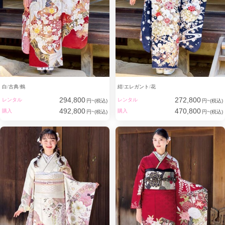
白
古典
鶴
紺
エレガント
花
294,800
272,800
レンタル
レンタル
円~(税込)
円~(税込)
492,800
470,800
購入
購入
円~(税込)
円~(税込)