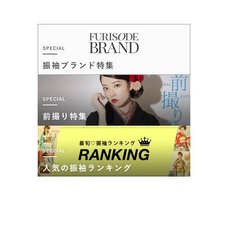
東方面／出雲バイパスをご利用のお客さまは、店舗北側交差点を直進しすぐ
左折してお越しください。 西方面／国道9号線から渡橋中央交差点を左折し
てお越しください。
10:00~20:00
年中無休
イオンモール駐車場利用可
ココロフル イオンモール出雲店の最新の口コミ
294,800
294,800
レン
円~
レン
円~
タル
タル
5.0
(税込)
(税込)
492,800
492,800
購
円~
購
円~
入
入
店内
5
店員
5
振袖選び
5
撮影
5
(税込)
(税込)
ご利用金額：
約135,000円
ご利用目的：
写真撮影 /
成人式
口コミ優秀店舗
ご利用日：2026年06月
ご成約でAmazonギフトカード1,000円分
店長さん、スタッフのみなさん、気さくで楽しい雰囲気での撮
カタログあり
Web予約可能
電話予約可能
予約特典あり