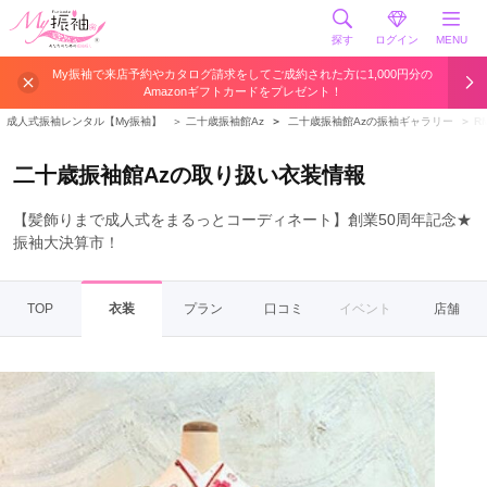
探す
ログイン
MENU
My振袖で来店予約やカタログ請求をしてご成約された方に1,000円分の
Amazonギフトカードをプレゼント！
成人式振袖レンタル【My振袖】
＞
二十歳振袖館Az
＞
二十歳振袖館Azの振袖ギャラリー
＞
R
二十歳振袖館Azの取り扱い衣装情報
【髪飾りまで成人式をまるっとコーディネート】創業50周年記念★
振袖大決算市！
TOP
衣装
プラン
口コミ
イベント
店舗