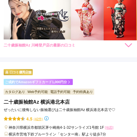
二十歳振袖館Az 川崎登戸店の最新の口コミ
202,400
224,400
レン
円~
レン
円~
タル
タル
5.0
(税込)
(税込)
店内
5
店員
5
振袖選び
5
撮影
5
ご利用金額：
約110,000円
ご利用目的：
写真撮影 /
成人式
口コミ優秀店舗
ご利用日：2026年07月
ご成約でAmazonギフトカード1,000円分
着付けが上手く　綺麗にして頂きました　ありがとうございま
カタログあり
Web予約可能
電話予約可能
予約特典あり
した
二十歳振袖館Az 横浜港北本店
ぜったいに後悔しない振袖選びは二十歳振袖館Az 横浜港北本店で♡
口コミ公開日：2026年08月06日
4.5
(42件)
二十歳振袖館Az 川崎登戸店の口コミ・評判をもっと見る
神奈川県横浜市都筑区茅ケ崎南4-1-32サンライズ1号館 1F
[地図]
横浜市営地下鉄ブルーライン「センター南」駅より徒歩7分