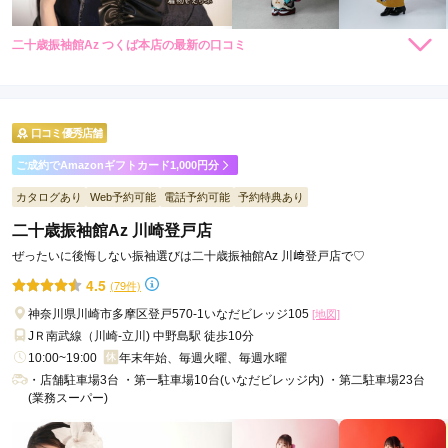
二十歳振袖館Az つくば本店の最新の口コミ
279,400
235,400
レン
円~
レン
円~
タル
タル
4.0
(税込)
(税込)
店内
4
店員
5
振袖選び
3
ご利用金額：
約300,000円
ご利用目的：
レンタル /
成人式
口コミ優秀店舗
ご利用日：2026年07月
ご成約でAmazonギフトカード1,000円分
スタッフさんの対応が良かった
カタログあり
Web予約可能
電話予約可能
予約特典あり
二十歳振袖館Az 川崎登戸店
口コミ公開日：2026年08月02日
ぜったいに後悔しない振袖選びは二十歳振袖館Az 川﨑登戸店で♡
二十歳振袖館Az つくば本店の口コミ・評判をもっと見る
4.5
(79件)
神奈川県川崎市多摩区登戸570-1いなだビレッジ105
[地図]
JＲ南武線（川崎-立川) 中野島駅 徒歩10分
10:00~19:00
年末年始、毎週火曜、毎週水曜
・店舗駐車場3台 ・第一駐車場10台(いなだビレッジ内) ・第二駐車場23台
(業務スーパー)