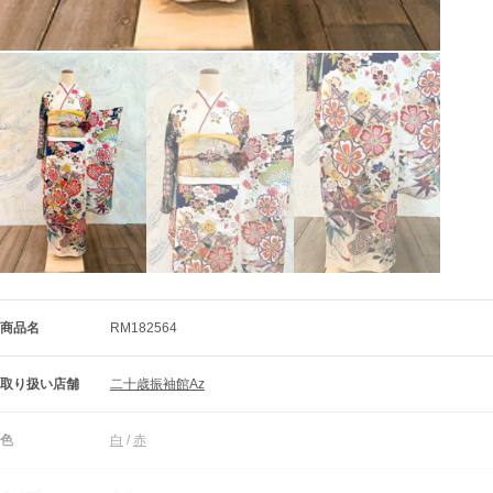
商品名
RM182564
取り扱い店舗
二十歳振袖館Az
色
白
 / 
赤