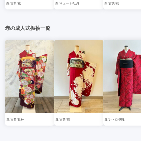
白
古典
花
白
キュート
牡丹
白
古典
花
赤の成人式振袖一覧
赤
古典
牡丹
赤
古典
花
赤
レトロ
無地