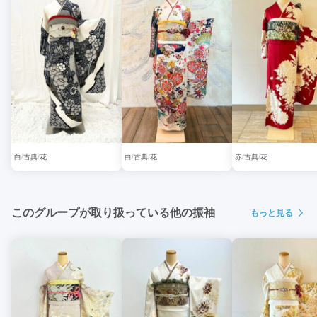
白
古典
花
白
古典
花
赤
古典
花
このグループが取り扱っている他の振袖
もっと見る