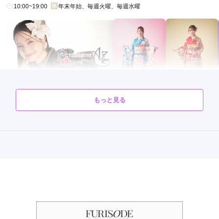
10:00~19:00
年末年始、毎週火曜、毎週水曜
もっと見る
二十歳振袖館Az 横浜港北本店の最新の口コミ
202,400
213,400
レン
円~
レン
円~
タル
タル
3.7
(税込)
(税込)
店内
4
店員
3
振袖選び
4
ご利用金額：
約66,000円
ご利用目的：
レンタル /
成人式
ご成約でAmazonギフトカード1,000円分
ご利用日：2026年06月
カタログあり
Web予約可能
電話予約可能
予約特典あり
二十歳振袖館Az 新川崎店
仮着装や見積り内訳など、分かりづらかったのですが、気に行
った衣装が見つかり成約できました。
鹿島田駅から徒歩2分♪ぜったいに後悔しない振袖選びは二十歳振袖館Az 新川
崎店で♡
4.8
(12件)
口コミ公開日：2026年06月15日