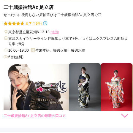
二十歳振袖館Az 足立店
ぜったいに後悔しない振袖選びは二十歳振袖館Az 足立店で♡
4.7
(18件)
東京都足立区花畑6-13-13
[地図]
東武スカイツリーライン谷塚駅より車で7分、つくばエクスプレス六町駅よ
り車で9分
10:00~19:00
年末年始、毎週火曜、毎週水曜
6台(無料)
二十歳振袖館Az 足立店の最新の口コミ
217,800
224,400
レン
円~
レン
円~
タル
タル
4.7
(税込)
(税込)
店内
5
店員
5
振袖選び
4