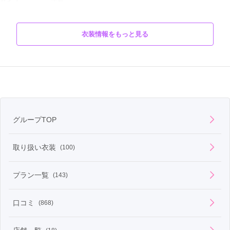
タイプ
古典
柄
花
衣装情報をもっと見る
白地だけど、カラーインパクトのある振袖です。カラフルでパワ
商品説明
ーのある色使いが二十歳の元気さをマッチ死していますね。
グループTOP
取り扱い衣装
(100)
プラン一覧
(143)
口コミ
(868)