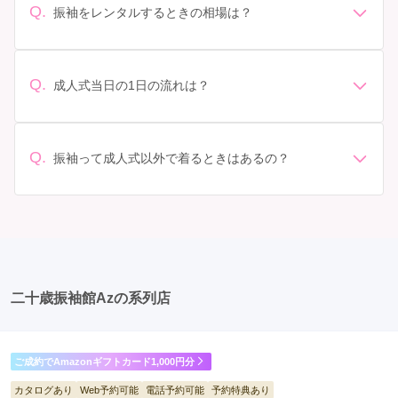
があります。 サイズ選び: 自分の体型に合ったサイズを
Q.
振袖をレンタルするときの相場は？
選ぶことが大切です。事前に試着をし、必要であればサ
振袖のレンタル相場は店舗や地域、デザインによって異
イズ調整をお願いすることもあります。 価格: 予算に合
なりますが、一般的には10万円から30万円程度が相場と
わせてプランを選ぶことができます。また、プランやレ
されています。 高級なものやブランド物になると、それ
ンタル料金に含まれるもの（小物や帯、草履など）を確
Q.
成人式当日の1日の流れは？
以上の価格になることもあります。具体的な価格はMy振
認しましょう。 期間: レンタル期間や返却のルールをし
準備: 着付け、ヘアメイクの予約はほとんどの場合が先着
袖でプランをご確認いただくか、店舗に問い合わせてみ
っかり確認しておく必要があります。 お店選び: 評判や
順の場合で、早朝からスタートする場合も多いです。 成
てください。
口コミを事前にチェックして、信頼できるお店を選びま
人式: 一般的に午前中に成人式が行わる場合が多いです
Q.
しょう。
振袖って成人式以外で着るときはあるの？
が、午前午後で二部制の地域もあるため、自分の市町村
はい、成人式以外でも振袖を着る機会はあります。例え
を確認しましょう。 写真撮影: 成人式の後、家族や友人
ば、家族や友人の結婚式、卒業式、初詣などがありま
との記念撮影を行うことが多いです。 帰宅: 帰宅後、振
す。 成人式以外での振袖の着用は、華やかな場に適して
袖から着替えます。振袖は当日返却せず、後日お店に返
おり、伝統的な日本の美しさを表現することができま
却しに行く場合が多いです。 同窓会: 成人式当日に同窓
す。
会が行われる場合が多いです。 二次会: 同窓会後、友人
たちとの二次会や三次会を楽しむ人もいます。
二十歳振袖館Azの系列店
ご成約でAmazonギフトカード1,000円分
カタログあり
Web予約可能
電話予約可能
予約特典あり