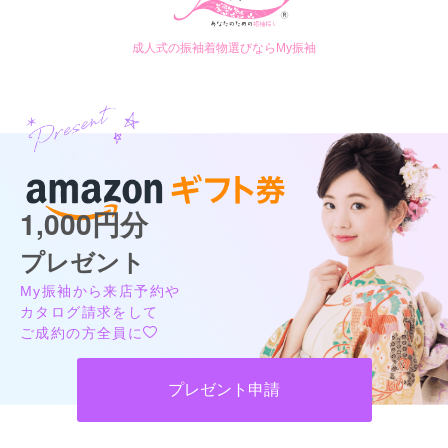
二十歳振袖館Az ひたちなか本店
口コミ公開日：2026年08月01日
ぜったいに後悔しない振袖選びは二十歳振袖館Az ひたちなか店で♡
二十歳振袖館Az 新川崎店の口コミ・評判をもっと見る
成人式の振袖着物選びならMy振袖
4.5
(119件)
茨城県ひたちなか市東大島2-2-20スペース八重
[地図]
JR常磐線 勝田駅より徒歩13分／常磐自動車道 那珂ICより車で15分
10:00~19:00
年末年始、毎週火曜、毎週水曜
店舗前5台 店舗後ろに10台
1,000円分
プレゼント
My振袖から来店予約や
カタログ請求をして
ご成約の方全員に
二十歳振袖館Az ひたちなか本店の最新の口コミ
235,400
312,400
レン
円~
レン
円~
タル
タル
4.3
(税込)
(税込)
プレゼント申請
店内
4
店員
5
振袖選び
4
ご利用金額：
--
ご利用目的：
レンタル /
成人式
ご成約でAmazonギフトカード1,000円分