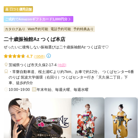
ご利用金額：
約260,000円
ご利用目的：
レンタル /
成人式
口コミ優秀店舗
ご利用日：2026年07月
ご成約でAmazonギフトカード1,000円分
色々な振袖があって良かったです。
カタログあり
Web予約可能
電話予約可能
予約特典あり
二十歳振袖館Az つくば本店
口コミ公開日：2026年07月30日
ぜったいに後悔しない振袖選びは二十歳振袖館Az つくば店で♡
二十歳振袖館Az 足立店の口コミ・評判をもっと見る
4.7
(195件)
茨城県つくば市天久保2-17-4
[地図]
・常磐自動車道、桜土浦ICより約7km。お車で約12分。 つくばセンター6番
のりば 筑波大学循環（右回り）つくばセンター行き「天久保二丁目」下
車、徒歩約5分
10:00~19:00
年末年始、毎週火曜、毎週水曜