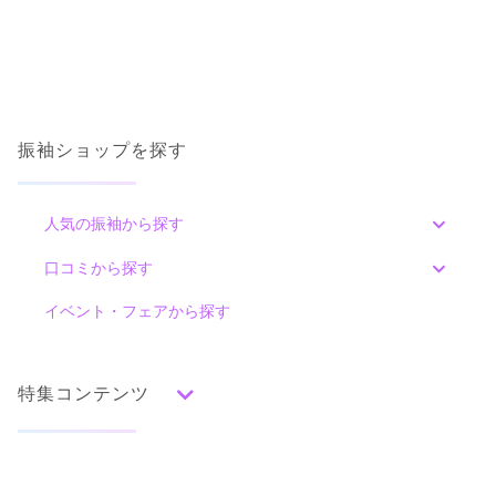
ご利用日：2026年07月
カタログあり
Web予約可能
電話予約可能
予約特典あり
二十歳振袖館Az 日立店
素敵なスタッフの方で、気持ちよく振袖選びができました。思
っていたより時間がかかってしまったので、少し疲れました
ぜったいに後悔しない振袖選びは二十歳振袖館Az 日立店で♡
が、スタッフの方は嫌な顔せず最後まで丁寧に対応していただ
4.6
(44件)
きました。
振袖ショップを探す
茨城県日立市田尻町4-48-5
[地図]
国道6号沿い 田尻町南信号近く
口コミ公開日：2026年07月30日
10:00~19:00
年末年始、毎週火曜、毎週水曜
二十歳振袖館Az ひたちなか本店の口コミ・評判をもっと見る
人気の振袖から探す
みんなの振袖ランキングトップ
口コミから探す
色別ランキング
イベント・フェアから探す
口コミ一覧
赤
朱
ベージュ
ピンク
オレンジ
黄
緑
水色
青
紺
紫
茶
ゴールド
シルバー
特集コンテンツ
グレー
黒
白
その他
二十歳振袖館Az 日立店の最新の口コミ
181,500
224,400
レン
円~
レン
円~
タル
タル
4.0
(税込)
(税込)
タイプ別ランキング
成人式の前撮り・後撮り特集
店内
4
店員
4
振袖選び
4