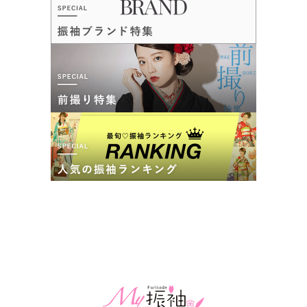
神奈川県川崎市幸区新塚越201ルリエ新川崎6F
[地図]
二十歳振袖館Az 横浜港北本店の口コミ・評判をもっと見る
JR鹿島田駅から徒歩1分/JR新川崎駅から徒歩7分
10:00~19:00
年末年始、毎週火曜、毎週水曜
ルリエ新川崎の駐車場にお停めください
二十歳振袖館Az 新川崎店の最新の口コミ
202,400
235,400
レン
円~
レン
円~
タル
タル
4.7
(税込)
(税込)
店内
5
店員
5
振袖選び
4
ご利用金額：
約300,000円
ご利用目的：
レンタル /
成人式
口コミ優秀店舗
ご利用日：2026年07月
ご成約でAmazonギフトカード1,000円分
とても親切で説明がわかりやすかったです
カタログあり
Web予約可能
電話予約可能
予約特典あり