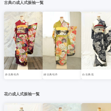
古典の成人式振袖一覧
赤
古典
牡丹
緑
古典
牡丹
白
古典
花
花の成人式振袖一覧