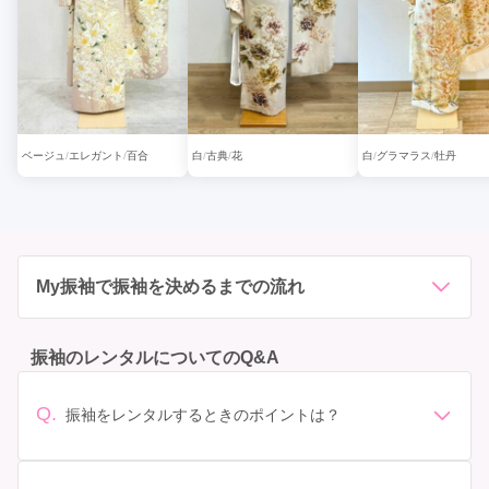
ベージュ
エレガント
百合
白
古典
花
白
グラマラス
牡丹
My振袖で振袖を決めるまでの流れ
振袖のレンタルについてのQ&A
Q.
振袖をレンタルするときのポイントは？
デザイン: 好きな色や柄など自分の好みで選ぶ場合や、成
人式の会場の雰囲気に合わせてデザインを選ぶ場合など