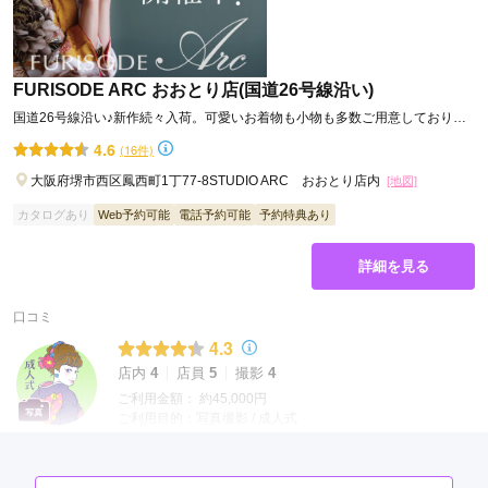
FURISODE ARC おおとり店(国道26号線沿い)
国道26号線沿い♪新作続々入荷。可愛いお着物も小物も多数ご用意しておりま
す。
4.6
(16件)
大阪府堺市西区鳳西町1丁77-8STUDIO ARC おおとり店内
[地図]
カタログあり
Web予約可能
電話予約可能
予約特典あり
詳細を見る
口コミ
4.3
店内
4
店員
5
撮影
4
ご利用金額：
約45,000円
ご利用目的：
写真撮影 /
成人式
ご利用日：2025年12月