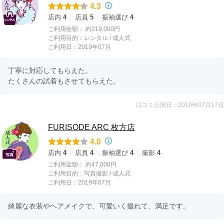
4.3
店内
4
店員
5
振袖選び
4
ご利用金額：
約219,000円
ご利用目的：
レンタル /
成人式
ご利用日：2019年07月
丁寧に対応してもらえた。

たくさんの試着もさせてもらえた。
口コミ公開日：2019年07月17日
FURISODE ARC 枚方店
4.0
店内
4
店員
4
振袖選び
4
撮影
4
ご利用金額：
約47,000円
ご利用目的：
写真撮影 /
成人式
ご利用日：2019年07月
綺麗な衣装やヘアメイクで、可愛いく撮れて、満足です。