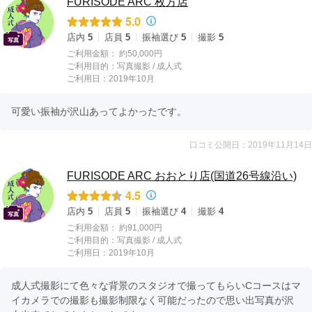
FURISODE ARC 枚方店
5.0
店内
5
店員
5
振袖選び
5
撮影
5
ご利用金額：
約50,000円
ご利用目的：
写真撮影 /
成人式
ご利用日：2019年10月
可愛い振袖が沢山あってよかったです。
口コミ公開日：2019年11月14日
FURISODE ARC おおとり店(国道26号線沿い)
4.5
店内
5
店員
5
振袖選び
4
撮影
4
ご利用金額：
約91,000円
ご利用目的：
写真撮影 /
成人式
ご利用日：2019年10月
成人式撮影にて色々な背景のスタジオで撮ってもらいCコースはマ
イカメラでの撮影も撮影制限なく可能だったので思い出写真が沢