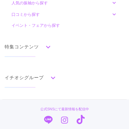
人気の振袖から探す
カタログあり
Web予約可能
電話予約可能
予約特典あり
みんなの振袖ランキングトップ
口コミから探す
詳細を見る
色別ランキング
イベント・フェアから探す
口コミ一覧
口コミ
赤
朱
ベージュ
ピンク
オレンジ
黄
緑
5.0
水色
青
紺
紫
茶
ゴールド
シルバー
店内
5
店員
5
撮影
5
特集コンテンツ
グレー
黒
白
その他
ご利用金額：
約43,000円
ご利用目的：
写真撮影 /
成人式
ご利用日：2026年02月
タイプ別ランキング
成人式の前撮り・後撮り特集
古典
エレガント
キュート
クール
グラマラス
振袖は持ち込みのを着ましたが、帯と小物をレンタルして成人
イチオシグループ
ママ振特集
レトロ
式とは違うかっこいい感じに着付けてもらえました。

一眼レフでの撮影は緊張しましたが、カメラマンの方が色々声
個性的振袖コーディネート特集
をかけてくださり、和ませてもらえたので素敵な写真がたくさ
PLUM
柄別ランキング
成人式レポート
ん撮れたと思います。

成人式のときは母が撮ったスマホ写真だけだったので、今回思
無地
花
桜
梅
菊
松
竹
牡丹
バラ
椿
#振袖gram
振袖ブランド特集
公式SNSにて最新情報を配信中
い切って写真館で撮影してよかったと思います。
百合
橘
蝶
鶴
松竹梅
扇面
車
華籠
TAKAZEN
口コミ優秀店舗
熨斗
宝尽
波
雪輪
雲取り
道長取り
矢絣
口コミ公開日：2026年03月03日