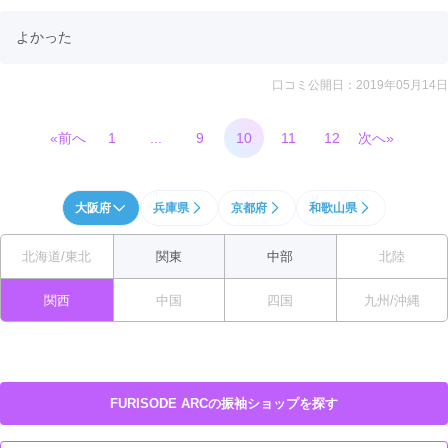
よかった
口コミ公開日：2019年05月14日
«前へ
1
...
9
10
11
12
次へ»
大阪府
兵庫県
京都府
和歌山県
北海道/東北
関東
中部
北陸
関西
中国
四国
九州/沖縄
FURISODE ARCの振袖ショップを探す