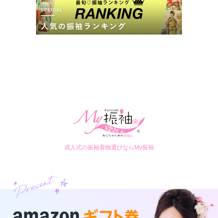
大阪府堺市北区長曽根町3069-7STUDIO ARCしんかな店内
[地図]
カタログあり
Web予約可能
電話予約可能
予約特典あり
詳細を見る
口コミ
5.0
店内
5
店員
5
振袖選び
5
撮影
5
ご利用金額：
約72,000円
ご利用目的：
写真撮影 /
成人式
ご利用日：2026年03月
衣装選びも本人なかなかどれがいいか決めかねていましたが、
成人式の振袖着物選びならMy振袖
スタッフさんに助言してもらいながら何度も羽織らせてもらい
納得するまでゆっくり選ばせていただけてよかったです。家か
ら持ってきた小物も使えるものはうまく合わせてもらえ、着付
け、ヘア、メイク、撮影ともとても素敵に仕上げてもらい、み
なさん気持ちよく対応していただき娘も喜んでおりました。あ
りがとうございました。