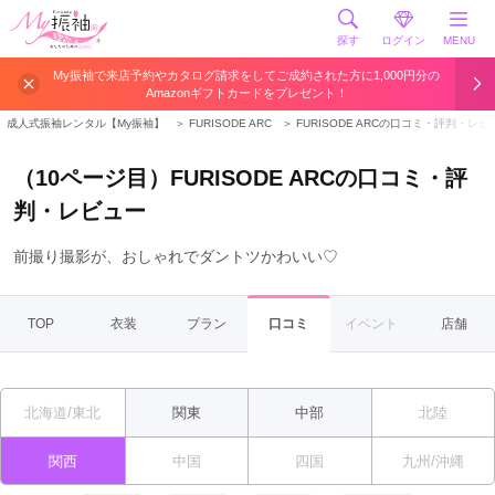
探す
ログイン
MENU
My振袖で来店予約やカタログ請求をしてご成約された方に1,000円分の
Amazonギフトカードをプレゼント！
成人式振袖レンタル【My振袖】
＞
FURISODE ARC
＞
FURISODE ARCの口コミ・評判・レビ
（10ページ目）FURISODE ARCの口コミ・評
判・レビュー
前撮り撮影が、おしゃれでダントツかわいい♡
TOP
衣装
プラン
口コミ
イベント
店舗
北海道/東北
関東
中部
北陸
関西
中国
四国
九州/沖縄