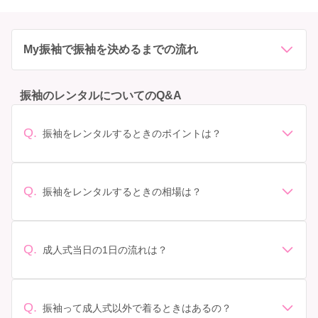
My振袖で振袖を決めるまでの流れ
振袖のレンタルについてのQ&A
Q.
振袖をレンタルするときのポイントは？
デザイン: 好きな色や柄など自分の好みで選ぶ場合や、成
人式の会場の雰囲気に合わせてデザインを選ぶ場合など
があります。 サイズ選び: 自分の体型に合ったサイズを
Q.
振袖をレンタルするときの相場は？
選ぶことが大切です。事前に試着をし、必要であればサ
振袖のレンタル相場は店舗や地域、デザインによって異
イズ調整をお願いすることもあります。 価格: 予算に合
なりますが、一般的には10万円から30万円程度が相場と
わせてプランを選ぶことができます。また、プランやレ
されています。 高級なものやブランド物になると、それ
ンタル料金に含まれるもの（小物や帯、草履など）を確
Q.
成人式当日の1日の流れは？
以上の価格になることもあります。具体的な価格はMy振
認しましょう。 期間: レンタル期間や返却のルールをし
準備: 着付け、ヘアメイクの予約はほとんどの場合が先着
袖でプランをご確認いただくか、店舗に問い合わせてみ
っかり確認しておく必要があります。 お店選び: 評判や
順の場合で、早朝からスタートする場合も多いです。 成
てください。
口コミを事前にチェックして、信頼できるお店を選びま
人式: 一般的に午前中に成人式が行わる場合が多いです
Q.
しょう。
振袖って成人式以外で着るときはあるの？