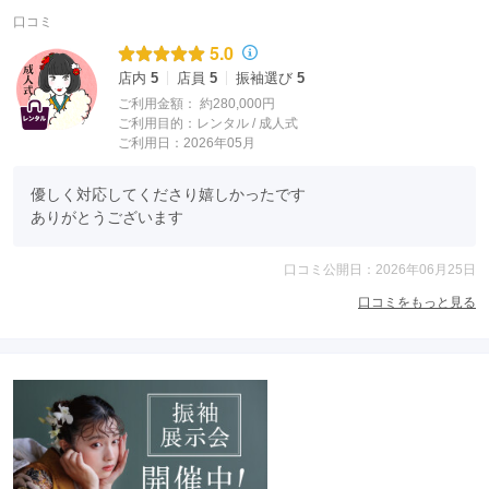
口コミ
5.0
店内
5
店員
5
振袖選び
5
ご利用金額：
約280,000円
ご利用目的：
レンタル /
成人式
ご利用日：2026年05月
優しく対応してくださり嬉しかったです

ありがとうございます
口コミ公開日：2026年06月25日
口コミをもっと見る