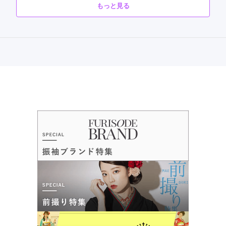
着付けもスムーズで髪型も当日よりこちらの店舗の髪型が良か
もっと見る
ったと娘も喜んでいたので良かったです。
口コミ公開日：2026年01月27日
口コミをもっと見る
口コミ優秀店舗
FURISODE ARC しんかな大阪南店
古典柄から最新振袖まで取り揃えてます♪振袖フルセットレンタル 70,000円
～◎
4.6
(55件)