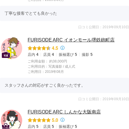
丁寧な接客でとても良かった
口コミ公開日：2019年09月10日
FURISODE ARC イオンモール堺鉄砲町店
4.5
店内
4
店員
4
振袖選び
5
撮影
5
ご利用金額：
約38,000円
ご利用目的：
写真撮影 /
成人式
ご利用日：2019年08月
スタッフさんの対応がすごく良かったです。
口コミ公開日：2019年09月10日
FURISODE ARC しんかな大阪南店
5.0
店内
5
店員
5
振袖選び
5