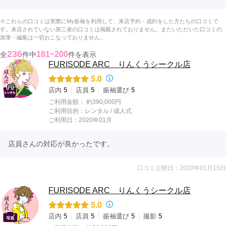
※これらの口コミは実際にMy振袖を利用して、来店予約・成約をした方たちの口コミで
す。来店されていない第三者の口コミは掲載されておりません。またいただいた口コミの
加筆・編集は一切おこなっておりません。
236
181~200
全
件中
件を表示
FURISODE ARC りんくうシークル店
5.0
店内
5
店員
5
振袖選び
5
ご利用金額：
約390,000円
ご利用目的：
レンタル /
成人式
ご利用日：2020年01月
店員さんの対応が良かったです。
口コミ公開日：2020年01月15日
FURISODE ARC りんくうシークル店
5.0
店内
5
店員
5
振袖選び
5
撮影
5