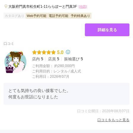
大阪府門真市松生町1-11ららぽーと門真3F
[地図]
カタログあり
Web予約可能
電話予約可能
予約特典あり
詳細を見る
口コミ
5.0
店内
5
店員
5
振袖選び
5
ご利用金額：
約280,000円
ご利用目的：
レンタル /
成人式
ご利用日：2026年07月
とても気持ちの良い接客でした。

何度もお世話になりました
口コミ公開日：2026年08月07日
口コミをもっと見る