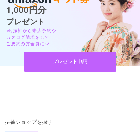
1,000円分
口コミ公開日：2026年04月24日
口コミをもっと見る
プレゼント
My振袖から来店予約や
カタログ請求をして
ご成約の方全員に
プレゼント申請
口コミ優秀店舗
FURISODE ARC 神戸ハーバーランド店(煉瓦倉庫)
古典柄から最新振袖まで取り揃えてます♪振袖フルセットレンタル 70,000円
～◎◎
振袖ショップを探す
4.5
(36件)
兵庫県神戸市中央区東川崎町 1-5-5ハーバーランド煉瓦倉庫
[地図]