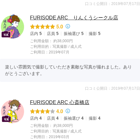
口コミ公開日：2019年07月17日
FURISODE ARC りんくうシークル店
5.0
店内
5
店員
5
振袖選び
5
撮影
5
ご利用金額：
約38,000円
ご利用目的：
写真撮影 /
成人式
ご利用日：2019年07月
楽しい雰囲気で撮影していただき素敵な写真が撮れました。あり
がとうございます。
口コミ公開日：2019年07月17日
FURISODE ARC 心斎橋店
4.0
店内
4
店員
4
振袖選び
4
撮影
4
ご利用金額：
約38,000円
ご利用目的：
写真撮影 /
成人式
ご利用日：2019年03月