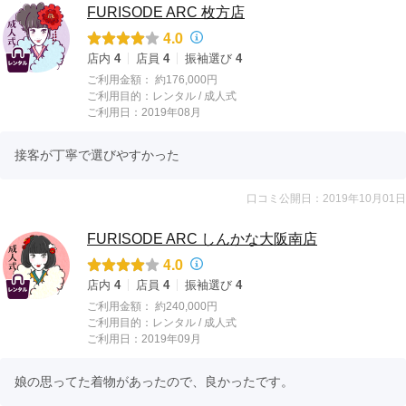
FURISODE ARC 枚方店
4.0
店内
4
店員
4
振袖選び
4
ご利用金額：
約176,000円
ご利用目的：
レンタル /
成人式
ご利用日：2019年08月
接客が丁寧で選びやすかった
口コミ公開日：2019年10月01日
FURISODE ARC しんかな大阪南店
4.0
店内
4
店員
4
振袖選び
4
ご利用金額：
約240,000円
ご利用目的：
レンタル /
成人式
ご利用日：2019年09月
娘の思ってた着物があったので、良かったです。