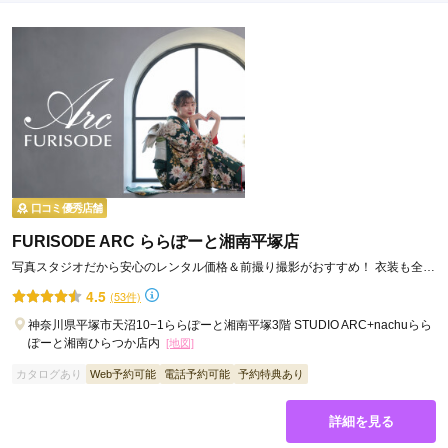
口コミ優秀店舗
FURISODE ARC ららぽーと湘南平塚店
写真スタジオだから安心のレンタル価格＆前撮り撮影がおすすめ！ 衣装も全店
から取り寄せOK！
4.5
(53件)
神奈川県平塚市天沼10−1ららぽーと湘南平塚3階 STUDIO ARC+nachuらら
ぽーと湘南ひらつか店内
[地図]
カタログあり
Web予約可能
電話予約可能
予約特典あり
詳細を見る