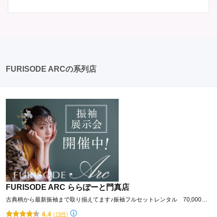
が、午前午後で二部制の地域もあるため、自分の市町村
はい、成人式以外でも振袖を着る機会はあります。例え
を確認しましょう。 写真撮影: 成人式の後、家族や友人
ば、家族や友人の結婚式、卒業式、初詣などがありま
との記念撮影を行うことが多いです。 帰宅: 帰宅後、振
す。 成人式以外での振袖の着用は、華やかな場に適して
袖から着替えます。振袖は当日返却せず、後日お店に返
おり、伝統的な日本の美しさを表現することができま
却しに行く場合が多いです。 同窓会: 成人式当日に同窓
す。
会が行われる場合が多いです。 二次会: 同窓会後、友人
たちとの二次会や三次会を楽しむ人もいます。
FURISODE ARCの系列店
FURISODE ARC ららぽーと門真店
古典柄から最新振袖まで取り揃えてます♪振袖フルセットレンタル 70,000円
～◎
4.4
(15件)