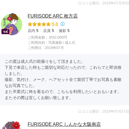
口コミ公開日：2019年07月30日
FURISODE ARC 枚方店
5.0
店内
5
店員
5
撮影
5
ご利用金額：
約52,000円
ご利用目的：
写真撮影 /
成人式
ご利用日：2019年07月
この度は成人式の前撮りをして頂きました。

下見で来店した時もご親切な対応だったので、これらでと即決致
しました。

撮影、気付け、メーク、ヘアセット全て親切丁寧でお写真も素敵
なお写真でした。

また卒業式に袴を着るので、こちらを利用したいとおもいます。

またその際は宜しくお願い致します。
口コミ公開日：2019年07月27日
FURISODE ARC しんかな大阪南店