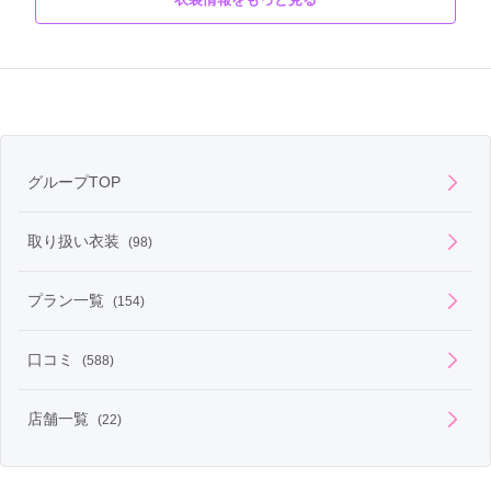
ブランド「しほり」の振袖。落ち着いたオトナな赤色の振袖に、
商品説明
ゴールドのあしらいが上品にみせる一着。
グループTOP
取り扱い衣装
(98)
プラン一覧
(154)
口コミ
(588)
店舗一覧
(22)