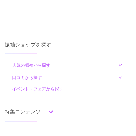
ご利用金額：
約260,000円
ご利用目的：
レンタル /
成人式
ご成約でAmazonギフトカード1,000円分
ご利用日：2026年02月
カタログあり
Web予約可能
電話予約可能
予約特典あり
FURISODE ARC テラスモールまつど店
こちらの希望を聞きつついろいろアドバイスをくださったの
で、満足のいく着物を選ぶことができました。
ブランド着物多数！気に入る一着が見つかるお店**前撮りも自慢のスタジオで
撮影♪♪
4.4
振袖ショップを探す
(61件)
口コミ公開日：2026年03月09日
千葉県松戸市八ケ崎２丁目８−７
[地図]
FURISODE ARC ららぽーと堺店の口コミ・評判をもっと見る
新松戸駅より車8分
人気の振袖から探す
10:00~20:00
年中無休
最初の4時間無料 以降20分ごとに100円
みんなの振袖ランキングトップ
口コミから探す
色別ランキング
イベント・フェアから探す
口コミ一覧
赤
朱
ベージュ
ピンク
オレンジ
黄
緑
水色
青
紺
紫
茶
ゴールド
シルバー
特集コンテンツ
グレー
黒
白
その他
タイプ別ランキング
成人式の前撮り・後撮り特集
FURISODE ARC テラスモールまつど店の最新の口コミ