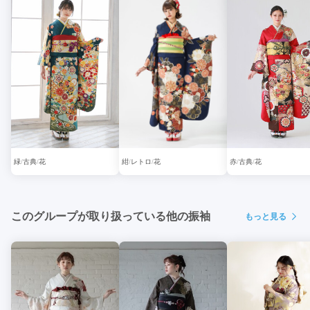
緑
古典
花
紺
レトロ
花
赤
古典
花
このグループが取り扱っている他の振袖
もっと見る