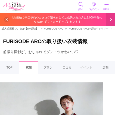
探す
ログイン
MENU
My振袖で来店予約やカタログ請求をしてご成約された方に1,000円分の
Amazonギフトカードをプレゼント！
成人式振袖レンタル【My振袖】
＞
FURISODE ARC
＞
FURISODE ARCの振袖ギャラリー
＞
FURISODE ARCの取り扱い衣装情報
前撮り撮影が、おしゃれでダントツかわいい♡
TOP
衣装
プラン
口コミ
イベント
店舗