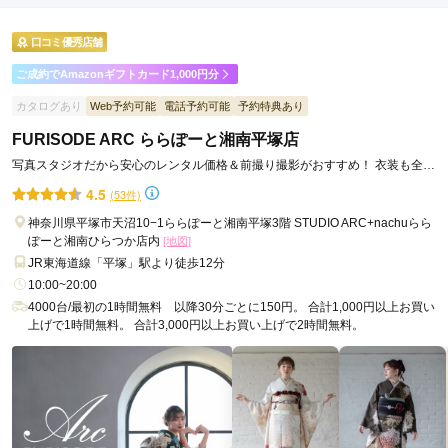
店内
5
店員
5
振袖選び
4
ご利用金額：
約235,000円
ご利用目的：
レンタル /
成人式
口コミ優秀店舗
ご利用日：2026年05月
ご成約でAmazonギフトカード1,000円分
すごく対応が良くてよかったですが、プランが複雑で少し分か
カタログあり
Web予約可能
電話予約可能
予約特典あり
りづらかったです。
FURISODE ARC ららぽーと湘南平塚店
写真スタジオだから安心のレンタル価格＆前撮り撮影がおすすめ！ 衣装も全店
口コミ公開日：2026年07月21日
から取り寄せOK！
4.5
(53件)
FURISODE ARC ららぽーと門真店の口コミ・評判をもっと見る
神奈川県平塚市天沼10−1ららぽーと湘南平塚3階 STUDIO ARC+nachuらら
ぽーと湘南ひらつか店内
[地図]
JR東海道線「平塚」駅より徒歩12分
10:00~20:00
4000台/最初の1時間無料 以降30分ごとに150円。 合計1,000円以上お買い
上げで1時間無料。 合計3,000円以上お買い上げで2時間無料。