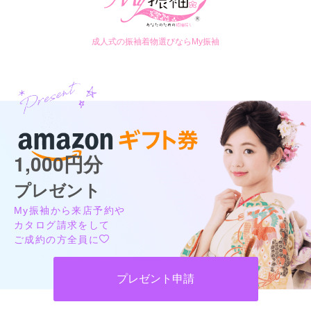
ご利用日：2026年02月
カタログあり
Web予約可能
電話予約可能
予約特典あり
FURISODE ARC ららぽーと堺店
振袖は持ち込みのを着ましたが、帯と小物をレンタルして成人
成人式の振袖着物選びならMy振袖
式とは違うかっこいい感じに着付けてもらえました。

古典柄から最新振袖まで取り揃えてます♪振袖フルセットレンタル 70,000円
一眼レフでの撮影は緊張しましたが、カメラマンの方が色々声
～◎◎
4.7
(4件)
をかけてくださり、和ませてもらえたので素敵な写真がたくさ
ん撮れたと思います。

大阪府堺市美原区黒山ららぽーと堺 3F
[地図]
成人式のときは母が撮ったスマホ写真だけだったので、今回思
南海高野線「初芝駅」よりバス15分 ※ノンストップ便
い切って写真館で撮影してよかったと思います。
10:00~21:00
1,000円分
口コミ公開日：2026年03月03日
FURISODE ARC 神戸ハーバーランド店(煉瓦倉庫)の口コミ・評判をもっと
プレゼント
見る
My振袖から来店予約や
カタログ請求をして
ご成約の方全員に
FURISODE ARC ららぽーと堺店の最新の口コミ
プレゼント申請
4.7
店内
4
店員
5
振袖選び
5