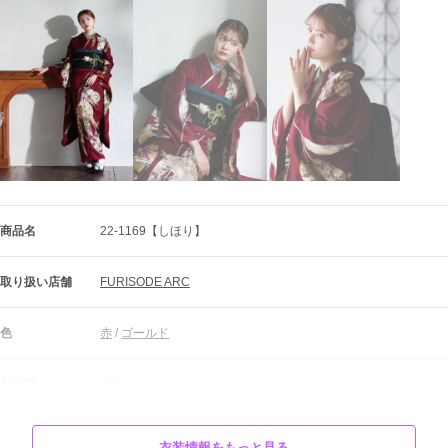
商品名
22-1169【しほり】
取り扱い店舗
FURISODE ARC
色
赤
 / 
ゴールド
タイプ
古典
柄
花
衣装情報をもっと見る