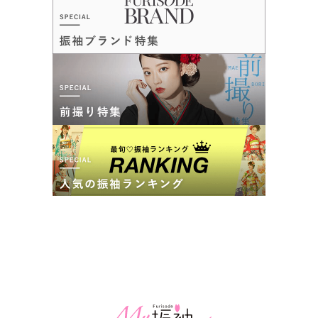
古典柄から最新振袖まで取り揃えてます♪振袖フルセットレンタル 70,000円
ら持ってきた小物も使えるものはうまく合わせてもらえ、着付
～◎◎
け、ヘア、メイク、撮影ともとても素敵に仕上げてもらい、み
4.5
(36件)
なさん気持ちよく対応していただき娘も喜んでおりました。あ
兵庫県神戸市中央区東川崎町 1-5-5ハーバーランド煉瓦倉庫
[地図]
りがとうございました。
JR「神戸駅」から海側徒歩5分 /地下鉄ハーバーランド駅から海側徒歩4分 /
高速神戸駅から海側徒歩10分
口コミ公開日：2026年04月24日
10:00~19:00
年末年始
FURISODE ARC しんかな大阪南店の口コミ・評判をもっと見る
煉瓦倉庫駐車場（2時間まで無料）
FURISODE ARC 神戸ハーバーランド店(煉瓦倉庫)の最新の口コミ
5.0
店内
5
店員
5
撮影
5
ご利用金額：
約43,000円
ご利用目的：
写真撮影 /
成人式
ご成約でAmazonギフトカード1,000円分