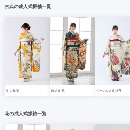
古典の成人式振袖一覧
黄
古典
菊
緑
古典
花
ベージュ
古典
牡丹
花の成人式振袖一覧