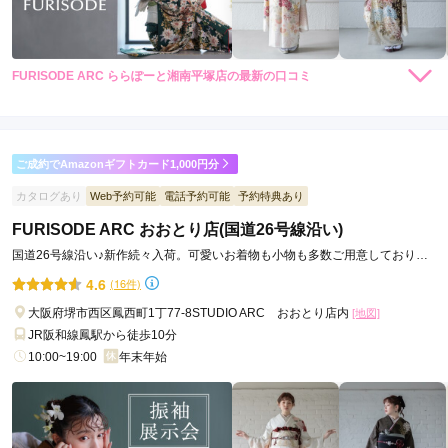
FURISODE ARC ららぽーと湘南平塚店の最新の口コミ
5.0
店内
5
店員
5
振袖選び
5
ご利用金額：
約280,000円
ご利用目的：
レンタル /
成人式
ご成約でAmazonギフトカード1,000円分
ご利用日：2026年05月
カタログあり
Web予約可能
電話予約可能
予約特典あり
FURISODE ARC おおとり店(国道26号線沿い)
優しく対応してくださり嬉しかったです

ありがとうございます
国道26号線沿い♪新作続々入荷。可愛いお着物も小物も多数ご用意しておりま
す。
4.6
(16件)
口コミ公開日：2026年06月25日
大阪府堺市西区鳳西町1丁77-8STUDIO ARC おおとり店内
[地図]
FURISODE ARC ららぽーと湘南平塚店の口コミ・評判をもっと見る
JR阪和線鳳駅から徒歩10分
10:00~19:00
年末年始