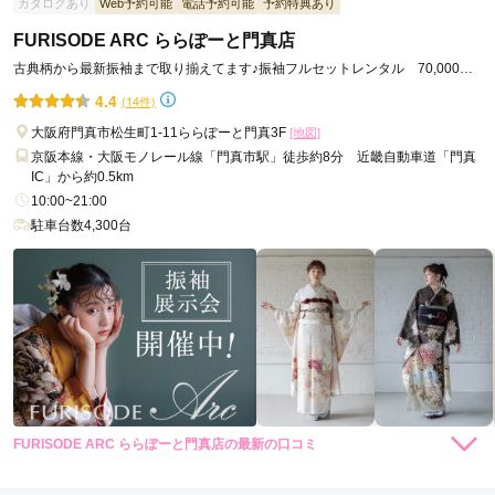
カタログあり
Web予約可能
電話予約可能
予約特典あり
FURISODE ARC ららぽーと門真店
古典柄から最新振袖まで取り揃えてます♪振袖フルセットレンタル 70,000円
～◎
4.4
(14件)
大阪府門真市松生町1-11ららぽーと門真3F
[地図]
京阪本線・大阪モノレール線「門真市駅」徒歩約8分 近畿自動車道「門真
IC」から約0.5km
10:00~21:00
駐車台数4,300台
FURISODE ARC ららぽーと門真店の最新の口コミ
4.7