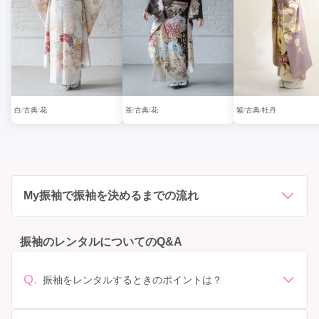
白
古典
花
茶
古典
花
紫
古典
牡丹
My振袖で振袖を決めるまでの流れ
振袖のレンタルについてのQ&A
Q.
振袖をレンタルするときのポイントは？
デザイン: 好きな色や柄など自分の好みで選ぶ場合や、成