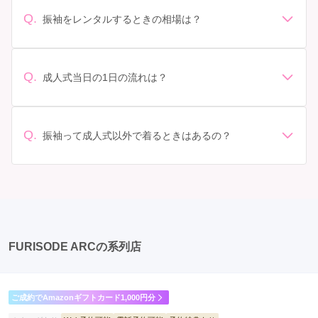
人式の会場の雰囲気に合わせてデザインを選ぶ場合など
があります。 サイズ選び: 自分の体型に合ったサイズを
Q.
振袖をレンタルするときの相場は？
選ぶことが大切です。事前に試着をし、必要であればサ
振袖のレンタル相場は店舗や地域、デザインによって異
イズ調整をお願いすることもあります。 価格: 予算に合
なりますが、一般的には10万円から30万円程度が相場と
わせてプランを選ぶことができます。また、プランやレ
されています。 高級なものやブランド物になると、それ
ンタル料金に含まれるもの（小物や帯、草履など）を確
Q.
成人式当日の1日の流れは？
以上の価格になることもあります。具体的な価格はMy振
認しましょう。 期間: レンタル期間や返却のルールをし
準備: 着付け、ヘアメイクの予約はほとんどの場合が先着
袖でプランをご確認いただくか、店舗に問い合わせてみ
っかり確認しておく必要があります。 お店選び: 評判や
順の場合で、早朝からスタートする場合も多いです。 成
てください。
口コミを事前にチェックして、信頼できるお店を選びま
人式: 一般的に午前中に成人式が行わる場合が多いです
Q.
しょう。
振袖って成人式以外で着るときはあるの？
が、午前午後で二部制の地域もあるため、自分の市町村
はい、成人式以外でも振袖を着る機会はあります。例え
を確認しましょう。 写真撮影: 成人式の後、家族や友人
ば、家族や友人の結婚式、卒業式、初詣などがありま
との記念撮影を行うことが多いです。 帰宅: 帰宅後、振
す。 成人式以外での振袖の着用は、華やかな場に適して
袖から着替えます。振袖は当日返却せず、後日お店に返
おり、伝統的な日本の美しさを表現することができま
却しに行く場合が多いです。 同窓会: 成人式当日に同窓
す。
会が行われる場合が多いです。 二次会: 同窓会後、友人
たちとの二次会や三次会を楽しむ人もいます。
FURISODE ARCの系列店
ご成約でAmazonギフトカード1,000円分