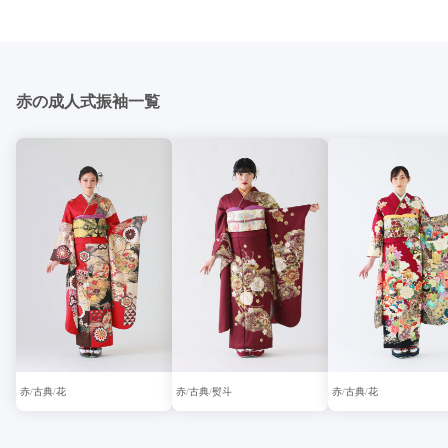
赤の成人式振袖一覧
赤
古典
花
赤
古典
熨斗
赤
古典
花