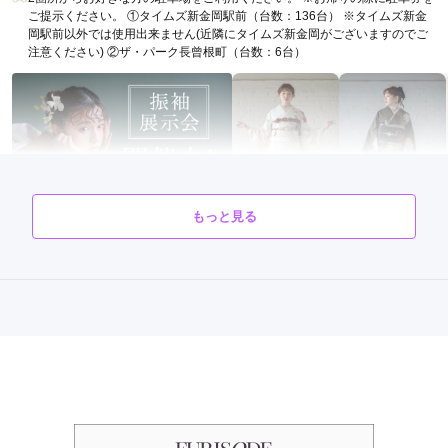
ご提示ください。 ①タイムズ新金岡駅前（台数：136台） ※タイムズ新金
岡駅前以外では使用出来ません(近隣にタイムズ新金岡がございますのでご
注意ください) ②ザ・パーク長曾根町（台数：6台）
もっと見る
FURISODE ARC しんかな大阪南店の最新の口コミ
5.0
店内
5
店員
5
振袖選び
5
撮影
5
ご利用金額：
約72,000円
ご利用目的：
写真撮影 /
成人式
口コミ優秀店舗
ご利用日：2026年03月
ご成約でAmazonギフトカード1,000円分
衣装選びも本人なかなかどれがいいか決めかねていましたが、
カタログあり
Web予約可能
電話予約可能
予約特典あり
スタッフさんに助言してもらいながら何度も羽織らせてもらい
FURISODE ARC 神戸ハーバーランド店(煉瓦倉庫)
納得するまでゆっくり選ばせていただけてよかったです。家か