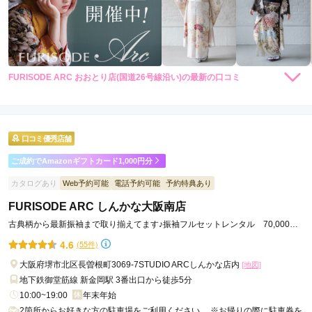
FURISODE ARC おおとり店(国道26号線沿い)の最新の口コミ
4.3
店内
4
店員
5
撮影
4
ご利用金額：
約45,000円
ご利用目的：
写真撮影 /
成人式
口コミ優秀店舗
ご利用日：2025年12月
ご成約でAmazonギフトカード1,000円分
着付けもスムーズで髪型も当日よりこちらの店舗の髪型が良か
カタログあり
Web予約可能
電話予約可能
予約特典あり
ったと娘も喜んでいたので良かったです。
FURISODE ARC しんかな大阪南店
古典柄から最新振袖まで取り揃えてます♪振袖フルセットレンタル 70,000円
口コミ公開日：2026年01月27日
～◎
4.6
(55件)
FURISODE ARC おおとり店(国道26号線沿い)の口コミ・評判をもっと見る
大阪府堺市北区長曽根町3069-7STUDIO ARCしんかな店内
[地図]
地下鉄御堂筋線 新金岡駅 3番出口から徒歩5分
10:00~19:00
年末年始
2箇所からお好きな方の駐車場をご利用ください。 ※お帰りの際に駐車券を