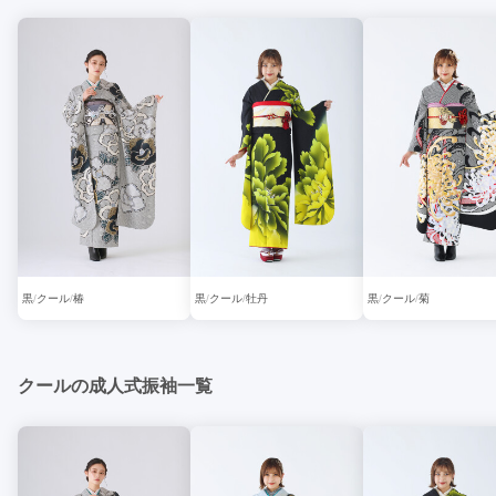
黒
クール
椿
黒
クール
牡丹
黒
クール
菊
クールの成人式振袖一覧