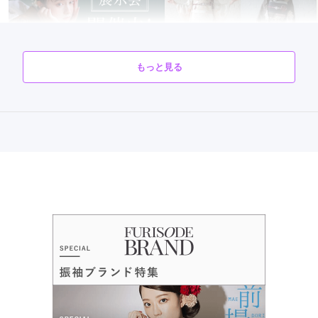
もっと見る
FURISODE ARC しんかな大阪南店の最新の口コミ
5.0
店内
5
店員
5
振袖選び
5
撮影
5
ご利用金額：
約72,000円
ご利用目的：
写真撮影 /
成人式
口コミ優秀店舗
ご利用日：2026年03月
ご成約でAmazonギフトカード1,000円分
衣装選びも本人なかなかどれがいいか決めかねていましたが、
カタログあり
Web予約可能
電話予約可能
予約特典あり
スタッフさんに助言してもらいながら何度も羽織らせてもらい
FURISODE ARC 神戸ハーバーランド店(煉瓦倉庫)
納得するまでゆっくり選ばせていただけてよかったです。家か
古典柄から最新振袖まで取り揃えてます♪振袖フルセットレンタル 70,000円
ら持ってきた小物も使えるものはうまく合わせてもらえ、着付
～◎◎
け、ヘア、メイク、撮影ともとても素敵に仕上げてもらい、み
4.5
(36件)
なさん気持ちよく対応していただき娘も喜んでおりました。あ
兵庫県神戸市中央区東川崎町 1-5-5ハーバーランド煉瓦倉庫
[地図]
りがとうございました。
JR「神戸駅」から海側徒歩5分 /地下鉄ハーバーランド駅から海側徒歩4分 /
高速神戸駅から海側徒歩10分