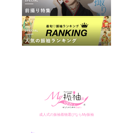
口コミ公開日：2026年04月24日
10:00~19:00
年末年始
FURISODE ARC しんかな大阪南店の口コミ・評判をもっと見る
煉瓦倉庫駐車場（2時間まで無料）
FURISODE ARC 神戸ハーバーランド店(煉瓦倉庫)の最新の口コミ
5.0
店内
5
店員
5
撮影
5
ご利用金額：
約43,000円
ご利用目的：
写真撮影 /
成人式
ご成約でAmazonギフトカード1,000円分
ご利用日：2026年02月
カタログあり
Web予約可能
電話予約可能
予約特典あり
FURISODE ARC ららぽーと堺店
振袖は持ち込みのを着ましたが、帯と小物をレンタルして成人
成人式の振袖着物選びならMy振袖
式とは違うかっこいい感じに着付けてもらえました。

古典柄から最新振袖まで取り揃えてます♪振袖フルセットレンタル 70,000円
一眼レフでの撮影は緊張しましたが、カメラマンの方が色々声
～◎◎
4.7
(4件)
をかけてくださり、和ませてもらえたので素敵な写真がたくさ