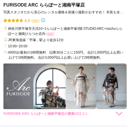
何度もお世話になりました
FURISODE ARC ららぽーと湘南平塚店
写真スタジオだから安心のレンタル価格＆前撮り撮影がおすすめ！ 衣装も全店
口コミ公開日：2026年08月07日
から取り寄せOK！
4.5
(53件)
FURISODE ARC ららぽーと門真店の口コミ・評判をもっと見る
神奈川県平塚市天沼10−1ららぽーと湘南平塚3階 STUDIO ARC+nachuらら
ぽーと湘南ひらつか店内
[地図]
JR東海道線「平塚」駅より徒歩12分
10:00~20:00
4000台/最初の1時間無料 以降30分ごとに150円。 合計1,000円以上お買い
上げで1時間無料。 合計3,000円以上お買い上げで2時間無料。
FURISODE ARC ららぽーと湘南平塚店の最新の口コミ
5.0
店内
5
店員
5
振袖選び
5