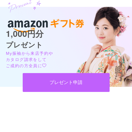
ん撮れたと思います。

大阪府堺市美原区黒山ららぽーと堺 3F
[地図]
成人式のときは母が撮ったスマホ写真だけだったので、今回思
南海高野線「初芝駅」よりバス15分 ※ノンストップ便
い切って写真館で撮影してよかったと思います。
10:00~21:00
1,000円分
口コミ公開日：2026年03月03日
FURISODE ARC 神戸ハーバーランド店(煉瓦倉庫)の口コミ・評判をもっと
プレゼント
見る
My振袖から来店予約や
カタログ請求をして
ご成約の方全員に
FURISODE ARC ららぽーと堺店の最新の口コミ
プレゼント申請
4.7
店内
4
店員
5
振袖選び
5
ご利用金額：
約260,000円
ご利用目的：
レンタル /
成人式
ご成約でAmazonギフトカード1,000円分
ご利用日：2026年02月
カタログあり
Web予約可能
電話予約可能
予約特典あり
FURISODE ARC テラスモールまつど店
こちらの希望を聞きつついろいろアドバイスをくださったの
で、満足のいく着物を選ぶことができました。
ブランド着物多数！気に入る一着が見つかるお店**前撮りも自慢のスタジオで