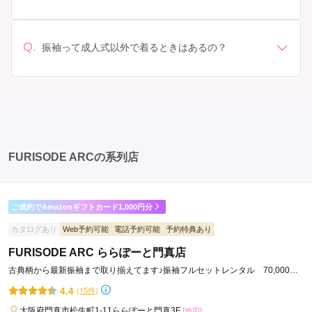
以上の価格になることもあります。具体的な価格はMy振
認しましょう。 期間: レンタル期間や返却のルールをし
準備: 着付け、ヘアメイクの予約はほとんどの場合が先着
袖でプランをご確認いただくか、店舗に問い合わせてみ
っかり確認しておく必要があります。 お店選び: 評判や
順の場合で、早朝からスタートする場合も多いです。 成
てください。
口コミを事前にチェックして、信頼できるお店を選びま
人式: 一般的に午前中に成人式が行わる場合が多いです
Q.
しょう。
振袖って成人式以外で着るときはあるの？
が、午前午後で二部制の地域もあるため、自分の市町村
はい、成人式以外でも振袖を着る機会はあります。例え
を確認しましょう。 写真撮影: 成人式の後、家族や友人
ば、家族や友人の結婚式、卒業式、初詣などがありま
との記念撮影を行うことが多いです。 帰宅: 帰宅後、振
す。 成人式以外での振袖の着用は、華やかな場に適して
袖から着替えます。振袖は当日返却せず、後日お店に返
おり、伝統的な日本の美しさを表現することができま
却しに行く場合が多いです。 同窓会: 成人式当日に同窓
す。
会が行われる場合が多いです。 二次会: 同窓会後、友人
たちとの二次会や三次会を楽しむ人もいます。
FURISODE ARCの系列店
ご成約でAmazonギフトカード1,000円分
カタログあり
Web予約可能
電話予約可能
予約特典あり
FURISODE ARC ららぽーと門真店
古典柄から最新振袖まで取り揃えてます♪振袖フルセットレンタル 70,000円
～◎
4.4
(15件)
大阪府門真市松生町1-11ららぽーと門真3F
[地図]