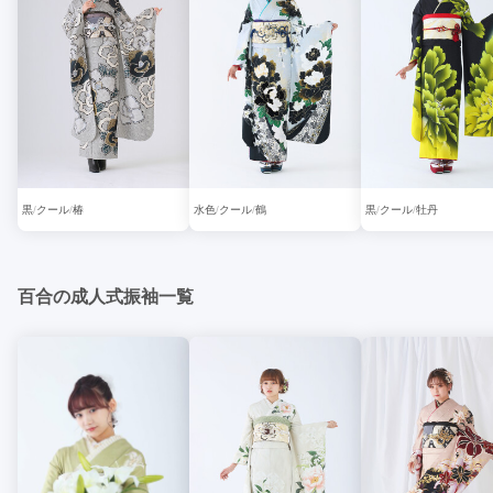
黒
クール
椿
水色
クール
鶴
黒
クール
牡丹
百合の成人式振袖一覧