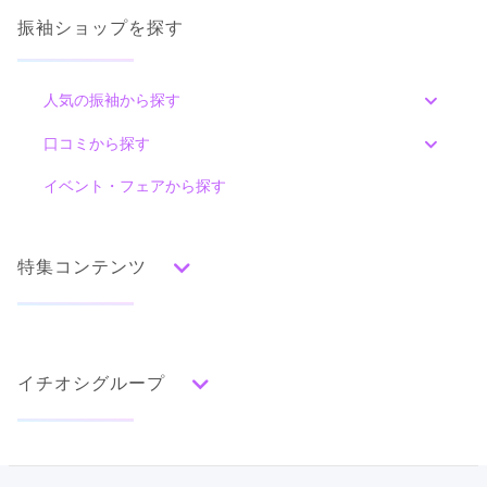
撮影♪♪
4.4
振袖ショップを探す
(61件)
口コミ公開日：2026年03月09日
千葉県松戸市八ケ崎２丁目８−７
[地図]
FURISODE ARC ららぽーと堺店の口コミ・評判をもっと見る
新松戸駅より車8分
人気の振袖から探す
10:00~20:00
年中無休
最初の4時間無料 以降20分ごとに100円
みんなの振袖ランキングトップ
口コミから探す
色別ランキング
イベント・フェアから探す
口コミ一覧
赤
朱
ベージュ
ピンク
オレンジ
黄
緑
水色
青
紺
紫
茶
ゴールド
シルバー
特集コンテンツ
グレー
黒
白
その他
タイプ別ランキング
成人式の前撮り・後撮り特集
FURISODE ARC テラスモールまつど店の最新の口コミ
3.7
古典
エレガント
キュート
クール
グラマラス
イチオシグループ
ママ振特集
レトロ
店内
4
店員
4
振袖選び
3
個性的振袖コーディネート特集
ご利用金額：
約220,000円
ご利用目的：
レンタル /
成人式
ご成約でAmazonギフトカード1,000円分
PLUM
柄別ランキング
ご利用日：2026年05月
成人式レポート
カタログあり
Web予約可能
電話予約可能
予約特典あり