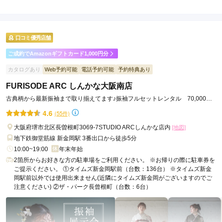
4.3
店内
4
店員
5
撮影
4
ご利用金額：
約45,000円
ご利用目的：
写真撮影 /
成人式
口コミ優秀店舗
ご利用日：2025年12月
ご成約でAmazonギフトカード1,000円分
着付けもスムーズで髪型も当日よりこちらの店舗の髪型が良か
カタログあり
Web予約可能
電話予約可能
予約特典あり
ったと娘も喜んでいたので良かったです。
FURISODE ARC しんかな大阪南店
古典柄から最新振袖まで取り揃えてます♪振袖フルセットレンタル 70,000円
口コミ公開日：2026年01月27日
～◎
4.6
(55件)
FURISODE ARC おおとり店(国道26号線沿い)の口コミ・評判をもっと見る
大阪府堺市北区長曽根町3069-7STUDIO ARCしんかな店内
[地図]
地下鉄御堂筋線 新金岡駅 3番出口から徒歩5分
10:00~19:00
年末年始
2箇所からお好きな方の駐車場をご利用ください。 ※お帰りの際に駐車券を
ご提示ください。 ①タイムズ新金岡駅前（台数：136台） ※タイムズ新金
岡駅前以外では使用出来ません(近隣にタイムズ新金岡がございますのでご
注意ください) ②ザ・パーク長曾根町（台数：6台）