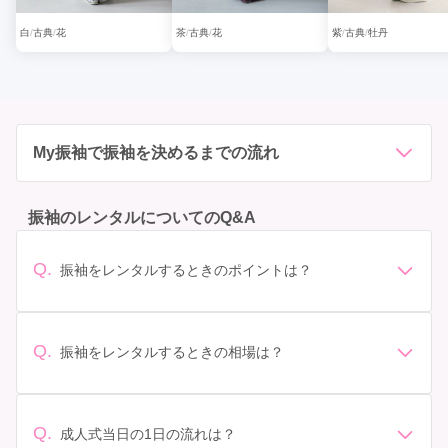
白
古典
花
茶
古典
花
紫
古典
牡丹
My振袖で振袖を決めるまでの流れ
振袖のレンタルについてのQ&A
Q.
振袖をレンタルするときのポイントは？
デザイン: 好きな色や柄など自分の好みで選ぶ場合や、成
人式の会場の雰囲気に合わせてデザインを選ぶ場合など
があります。 サイズ選び: 自分の体型に合ったサイズを
Q.
振袖をレンタルするときの相場は？
選ぶことが大切です。事前に試着をし、必要であればサ
振袖のレンタル相場は店舗や地域、デザインによって異
イズ調整をお願いすることもあります。 価格: 予算に合
なりますが、一般的には10万円から30万円程度が相場と
わせてプランを選ぶことができます。また、プランやレ
されています。 高級なものやブランド物になると、それ
ンタル料金に含まれるもの（小物や帯、草履など）を確
Q.
成人式当日の1日の流れは？