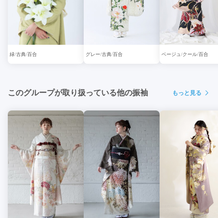
緑
古典
百合
グレー
古典
百合
ベージュ
クール
百合
このグループが取り扱っている他の振袖
もっと見る