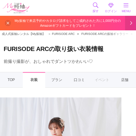
探す
ログイン
MENU
My振袖で来店予約やカタログ請求をしてご成約された方に1,000円分の
Amazonギフトカードをプレゼント！
成人式振袖レンタル【My振袖】
＞
FURISODE ARC
＞
FURISODE ARCの振袖ギャラリー
＞
FURISODE ARCの取り扱い衣装情報
前撮り撮影が、おしゃれでダントツかわいい♡
TOP
衣装
プラン
口コミ
イベント
店舗