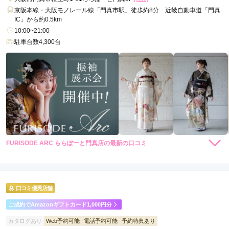
京阪本線・大阪モノレール線「門真市駅」徒歩約8分 近畿自動車道「門真
IC」から約0.5km
10:00~21:00
駐車台数4,300台
FURISODE ARC ららぽーと門真店の最新の口コミ
5.0
店内
5
店員
5
振袖選び
5
ご利用金額：
約280,000円
ご利用目的：
レンタル /
成人式
口コミ優秀店舗
ご利用日：2026年07月
ご成約でAmazonギフトカード1,000円分
とても気持ちの良い接客でした。

カタログあり
Web予約可能
電話予約可能
予約特典あり