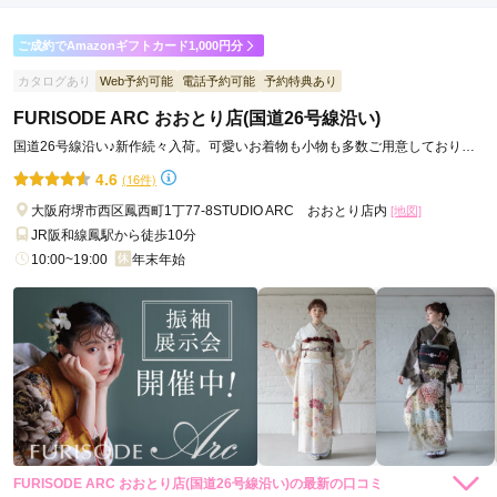
ご利用金額：
約280,000円
ご利用目的：
レンタル /
成人式
ご成約でAmazonギフトカード1,000円分
ご利用日：2026年05月
カタログあり
Web予約可能
電話予約可能
予約特典あり
FURISODE ARC おおとり店(国道26号線沿い)
優しく対応してくださり嬉しかったです

ありがとうございます
国道26号線沿い♪新作続々入荷。可愛いお着物も小物も多数ご用意しておりま
す。
4.6
(16件)
口コミ公開日：2026年06月25日
大阪府堺市西区鳳西町1丁77-8STUDIO ARC おおとり店内
[地図]
FURISODE ARC ららぽーと湘南平塚店の口コミ・評判をもっと見る
JR阪和線鳳駅から徒歩10分
10:00~19:00
年末年始
FURISODE ARC おおとり店(国道26号線沿い)の最新の口コミ