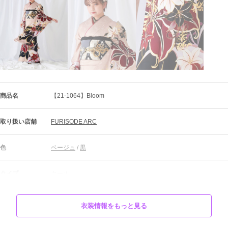
商品名
【21-1064】Bloom
取り扱い店舗
FURISODE ARC
色
ベージュ
 / 
黒
タイプ
クール
柄
百合
衣装情報をもっと見る
流行りのベージュカラーに大きな百合の花が目を引くデザイン。