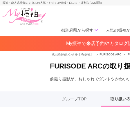
振袖・成人式着物レンタルの人気・おすすめ情報・口コミ・評判ならMy振袖
都道府県から探す
人気の振袖
My振袖で来店予約やカタログ請
北海道／東北
北海道(141)
青森県(41)
岩手
成人式振袖レンタル【My振袖】
＞
FURISODE ARC
＞
F
宮城県(72)
秋田県(29)
山形県
FURISODE ARCの取
福島県(60)
前撮り撮影が、おしゃれでダントツかわい
中部
愛知県(285)
静岡県(148)
岐阜県(85)
三重県(76)
長野県
グループTOP
取り扱い
山梨県(37)
新潟県(65)
関西
大阪府(307)
兵庫県(195)