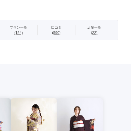
ことで、オトナっぽい！
プラン一覧
口コミ
店舗一覧
(154)
(590)
(22)