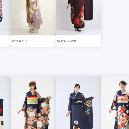
紫
古典
牡丹
紫
古典
その他