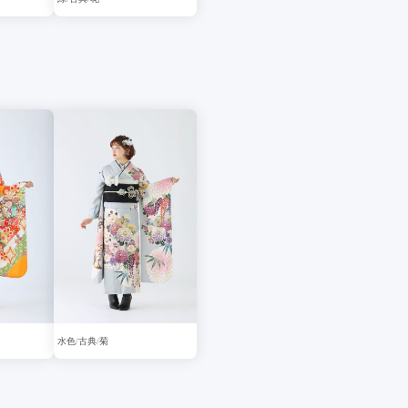
水色
古典
菊