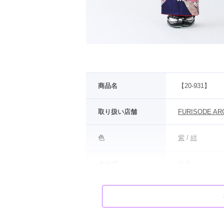
商品名
【20-931】
取り扱い店舗
FURISODE AR
色
紫
 / 
紺
タイプ
古典
柄
菊
地模様の入った