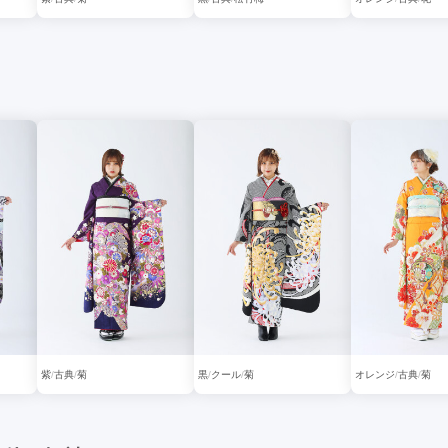
紫
古典
菊
黒
クール
菊
オレンジ
古典
菊