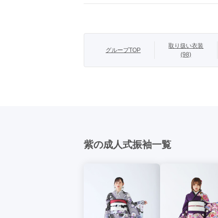
商品説明
袖。

裾が紺色が入る
取り扱い衣装
グループTOP
(98)
紫の成人式振袖一覧