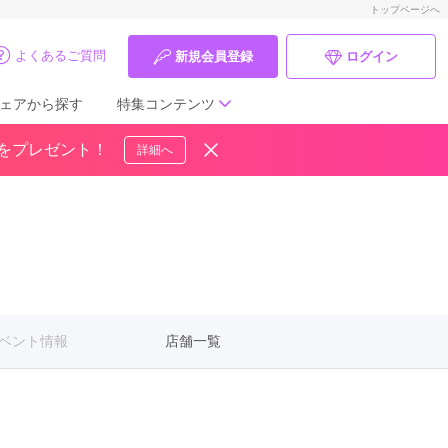
トップページへ
よくあるご質問
新規会員登録
ログイン
ェアから探す
特集コンテンツ
ドをプレゼント！
詳細へ
成人式の前撮り・後撮り特集
ママ振特集
個性的振袖コーディネート特集
成人式レポート
ベント情報
店舗一覧
振袖ブランド特集
口コミ優秀店舗
振袖タイプ診断