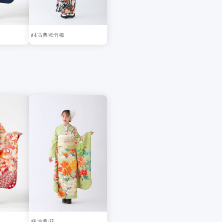
紺
古典
松竹梅
緑
古典
花