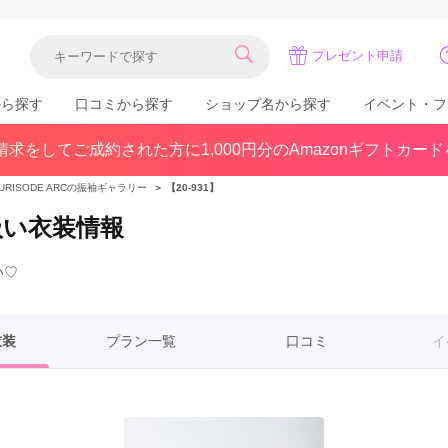
プレゼント申請
から探す
口コミから探す
ショップ名から探す
イベント・フ
求をしてご成約された方に1,000円分のAmazonギフトカー
関東
県(30)
東京都(383)
千葉県(183)
URISODE ARCの振袖ギャラリー
＞
【20-931】
(36)
埼玉県(246)
神奈川県(228)
り扱い衣装情報
茨城県(93)
群馬県(57)
栃木県(54)
い♡
北陸
石川県(57)
福井県(38)
富山県(37)
(80)
衣装
プラン一覧
口コミ
イ
中国
広島県(87)
岡山県(69)
鳥取県(29)