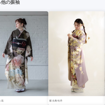
る他の振袖
典
花
紫
古典
牡丹