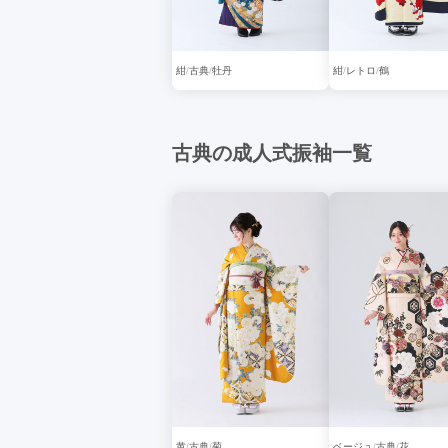
紺
古典
牡丹
紺
レトロ
鶴
古典の成人式振袖一覧
黄
古典
菊
ベージュ
古典
花