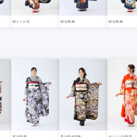
紺
レトロ
花
紺
古典
梅
紺
古典
梅
紫
古典
菊
黒
古典
松竹梅
オレンジ
古典
花