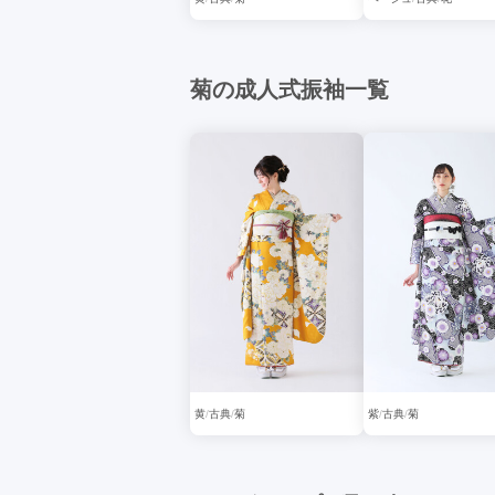
菊の成人式振袖一覧
黄
古典
菊
紫
古典
菊