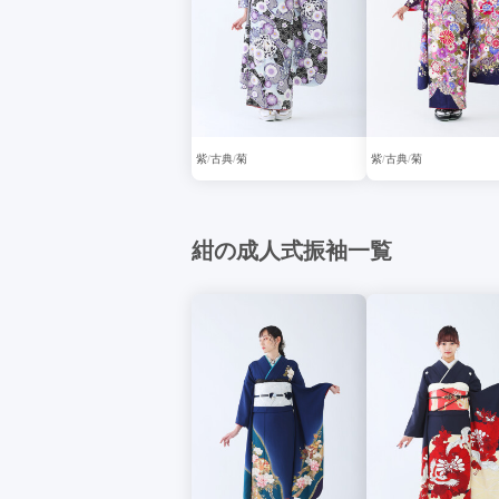
紫
古典
菊
紫
古典
菊
紺の成人式振袖一覧