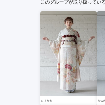
このグループが取り扱ってい
白
古典
花
茶
古