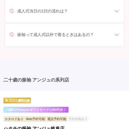
なりますが、一般的には10万円から30万円程度が相場と
わせてプランを選ぶことができます。また、プランやレ
されています。 高級なものやブランド物になると、それ
ンタル料金に含まれるもの（小物や帯、草履など）を確
Q.
成人式当日の1日の流れは？
以上の価格になることもあります。具体的な価格はMy振
認しましょう。 期間: レンタル期間や返却のルールをし
準備: 着付け、ヘアメイクの予約はほとんどの場合が先着
袖でプランをご確認いただくか、店舗に問い合わせてみ
っかり確認しておく必要があります。 お店選び: 評判や
順の場合で、早朝からスタートする場合も多いです。 成
てください。
口コミを事前にチェックして、信頼できるお店を選びま
人式: 一般的に午前中に成人式が行わる場合が多いです
Q.
しょう。
振袖って成人式以外で着るときはあるの？
が、午前午後で二部制の地域もあるため、自分の市町村
はい、成人式以外でも振袖を着る機会はあります。例え
を確認しましょう。 写真撮影: 成人式の後、家族や友人
ば、家族や友人の結婚式、卒業式、初詣などがありま
との記念撮影を行うことが多いです。 帰宅: 帰宅後、振
す。 成人式以外での振袖の着用は、華やかな場に適して
袖から着替えます。振袖は当日返却せず、後日お店に返
おり、伝統的な日本の美しさを表現することができま
却しに行く場合が多いです。 同窓会: 成人式当日に同窓
す。
会が行われる場合が多いです。 二次会: 同窓会後、友人
たちとの二次会や三次会を楽しむ人もいます。
二十歳の振袖 アンジュの系列店
口コミ優秀店舗
ご成約でAmazonギフトカード1,000円分
カタログあり
Web予約可能
電話予約可能
予約特典あり
ハタチの振袖 アンジュ岐阜店