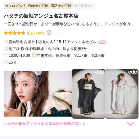
ご利用日：2026年06月
カタログあり
Web予約可能
電話予約可能
予約特典あり
ハタチの振袖アンジュ名古屋本店
お客さんもたくさん来店していて、振袖の数も多くてよかっ
た。接客してくれた方が少しフレンドリーすぎたのが少し気に
一度きりの記念日が、より一層素敵な思い出になるように、アンジュが全力で
なりました。
お手伝いします！
4.6
(140件)
愛知県名古屋市中区丸の内2-15-13アンジュ本社ビル
[地図]
口コミ公開日：2026年07月02日
地下鉄 桜通線/鶴舞線「丸の内」駅より徒歩3分
ハタチの振袖 アンジュ岐阜店の口コミ・評判をもっと見る
10:00~19:00
年末年始、毎週火曜、第1水曜、第3水曜
15台
ハタチの振袖アンジュ名古屋本店の最新の口コミ
4.7
店内
5
店員
5
振袖選び
4