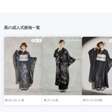
黒の成人式振袖一覧
黒
エレガント
花
黒
クール
花
黒
クール
その他