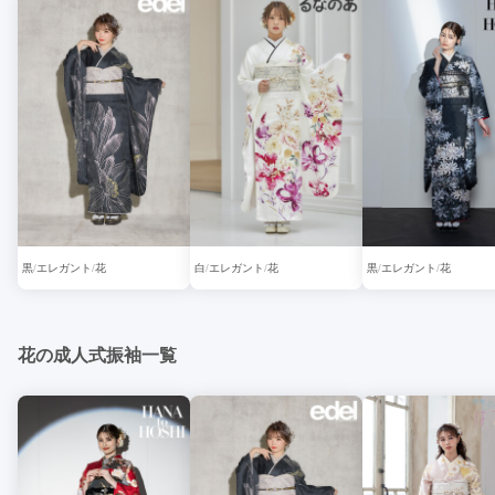
黒
エレガント
花
白
エレガント
花
黒
エレガント
花
花の成人式振袖一覧