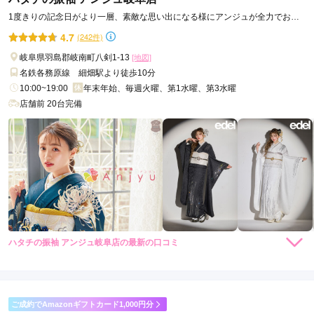
1度きりの記念日がより一層、素敵な思い出になる様にアンジュが全力でお手
伝いします。
4.7
(242件)
岐阜県羽島郡岐南町八剣1-13
[地図]
名鉄各務原線 細畑駅より徒歩10分
10:00~19:00
年末年始、毎週火曜、第1水曜、第3水曜
店舗前 20台完備
ハタチの振袖 アンジュ岐阜店の最新の口コミ
4.0
店内
4
店員
3
振袖選び
5
ご利用金額：
約318,000円
ご利用目的：
レンタル /
成人式
ご成約でAmazonギフトカード1,000円分