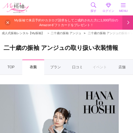
探す
ログイン
MENU
My振袖で来店予約やカタログ請求をしてご成約された方に1,000円分の
Amazonギフトカードをプレゼント！
成人式振袖レンタル【My振袖】
＞
二十歳の振袖 アンジュ
＞
二十歳の振袖 アンジュの振袖ギ
二十歳の振袖 アンジュの取り扱い衣装情報
TOP
衣装
プラン
口コミ
イベント
店舗