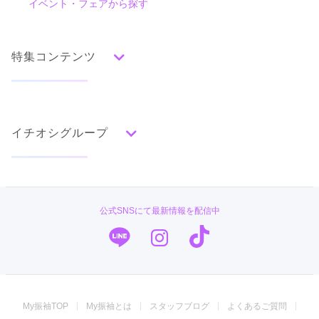
イベント・フェアから探す
口コミ一覧
赤
朱
ベージュ
ピンク
オレンジ
黄
緑
水色
青
紺
紫
茶
ゴールド
シルバー
特集コンテンツ
グレー
黒
白
その他
タイプ別ランキング
成人式の前撮り・後撮り特集
古典
エレガント
キュート
クール
グラマラス
イチオシグループ
ママ振特集
レトロ
個性的振袖コーディネート特集
#振袖gram
柄別ランキング
成人式レポート
無地
花
桜
梅
菊
松
竹
牡丹
バラ
椿
TAKAZEN
振袖ブランド特集
公式SNSにて最新情報を配信中
百合
橘
蝶
鶴
松竹梅
扇面
車
華籠
PLUM
口コミ優秀店舗
熨斗
宝尽
波
雪輪
雲取り
道長取り
矢絣
幾何学
市松
縞
その他
キモノハーツ／kimono hearts
振袖タイプ診断
振袖専門店 オンディーヌ
My振袖TOP
My振袖とは
スタッフブログ
よくあるご質問
振袖館COCOL