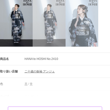
商品名
HANA to HOSHI No.2410
取り扱い店舗
二十歳の振袖 アンジュ
色
黒
 / 
青
タイプ
エレガント
柄
花