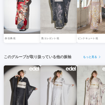
赤
古典
花
黒
エレガント
花
ピンク
キュート
花
このグループが取り扱っている他の振袖
もっと見る