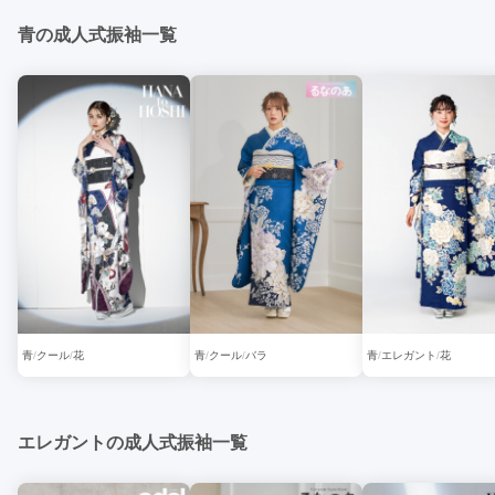
青の成人式振袖一覧
青
クール
花
青
クール
バラ
青
エレガント
花
エレガントの成人式振袖一覧