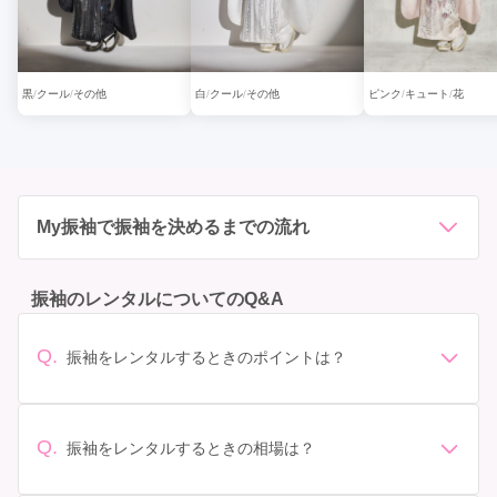
黒
クール
その他
白
クール
その他
ピンク
キュート
花
My振袖で振袖を決めるまでの流れ
振袖のレンタルについてのQ&A
Q.
振袖をレンタルするときのポイントは？
デザイン: 好きな色や柄など自分の好みで選ぶ場合や、成
人式の会場の雰囲気に合わせてデザインを選ぶ場合など
があります。 サイズ選び: 自分の体型に合ったサイズを
Q.
振袖をレンタルするときの相場は？
選ぶことが大切です。事前に試着をし、必要であればサ
振袖のレンタル相場は店舗や地域、デザインによって異
イズ調整をお願いすることもあります。 価格: 予算に合