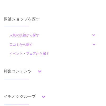
福岡県福岡市博多区住吉2－13－6 2F
[地図]
カタログあり
Web予約可能
電話予約可能
予約特典あり
振袖ショップを探す
詳細を見る
口コミ
人気の振袖から探す
4.7
みんなの振袖ランキングトップ
店内
4
店員
5
振袖選び
5
口コミから探す
ご利用金額：
約240,000円
色別ランキング
イベント・フェアから探す
ご利用目的：
レンタル /
成人式
口コミ一覧
ご利用日：2026年07月
赤
朱
ベージュ
ピンク
オレンジ
黄
緑
水色
青
紺
紫
茶
ゴールド
シルバー
着物選びに時間がかかってしまいましたが、スタッフの方が優
特集コンテンツ
グレー
黒
白
その他
しくいろいろな要望に応えて探してくださったので、納得して
選ぶことができました。とても楽しい時間を過ごせました。
タイプ別ランキング
成人式の前撮り・後撮り特集
口コミ公開日：2026年07月30日
古典
エレガント
キュート
クール
グラマラス
イチオシグループ
ママ振特集
口コミをもっと見る
レトロ
個性的振袖コーディネート特集