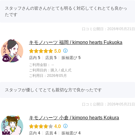
スタッフさんの皆さんがとても明るく対応してくれとても良かっ
たです
口コミ公開日：2026年05月21日
キモノハーツ 福岡 / kimono hearts Fukuoka
5.0
店内
5
店員
5
振袖選び
5
ご利用金額：
--
ご利用目的：
購入 /
成人式
ご利用日：2026年05月
スタッフが優しくてとても親切な方で良かったです
口コミ公開日：2026年05月21日
キモノハーツ 小倉 / kimono hearts Kokura
4.0
店内
4
店員
4
振袖選び
4