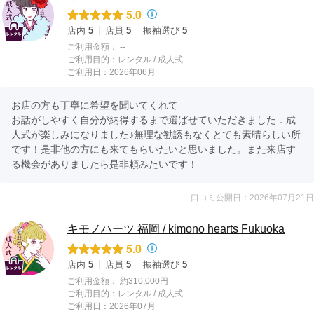
5.0
店内
5
店員
5
振袖選び
5
ご利用金額：
--
ご利用目的：
レンタル /
成人式
ご利用日：2026年06月
お店の方も丁寧に希望を聞いてくれて

お話がしやすく自分が納得するまで選ばせていただきました．成
人式が楽しみになりました♪無理な勧誘もなくとても素晴らしい所
です！是非他の方にも来てもらいたいと思いました。また来店す
る機会がありましたら是非頼みたいです！
口コミ公開日：2026年07月21日
キモノハーツ 福岡 / kimono hearts Fukuoka
5.0
店内
5
店員
5
振袖選び
5
ご利用金額：
約310,000円
ご利用目的：
レンタル /
成人式
ご利用日：2026年07月