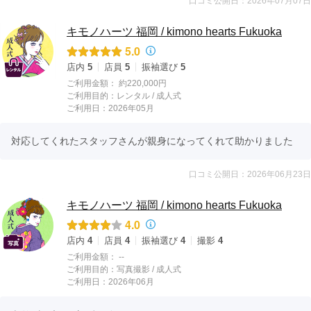
口コミ公開日：2026年07月07日
キモノハーツ 福岡 / kimono hearts Fukuoka
5.0
店内
5
店員
5
振袖選び
5
ご利用金額：
約220,000円
ご利用目的：
レンタル /
成人式
ご利用日：2026年05月
対応してくれたスタッフさんが親身になってくれて助かりました
口コミ公開日：2026年06月23日
キモノハーツ 福岡 / kimono hearts Fukuoka
4.0
店内
4
店員
4
振袖選び
4
撮影
4
ご利用金額：
--
ご利用目的：
写真撮影 /
成人式
ご利用日：2026年06月