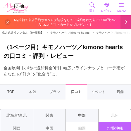
探す
ログイン
MENU
My振袖で来店予約やカタログ請求をしてご成約された方に1,000円分の
Amazonギフトカードをプレゼント！
成人式振袖レンタル【My振袖】
＞
キモノハーツ／kimono hearts
＞
キモノハーツ／kimono h
（1ページ目）キモノハーツ／kimono hearts
の口コミ・評判・レビュー
全国展開【小物の追加料金0円】幅広いラインナップとコーデ術が
あなた の"好き"を"似合う"に。
TOP
衣装
プラン
口コミ
イベント
店舗
北海道/東北
関東
中部
北陸
関西
中国
四国
九州/沖縄