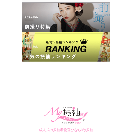
口コミ優秀店舗
キモノハーツ 東京 / 池袋 / kimono hearts Tokyo-
ikebukuro-
振袖だけじゃない！小物からヘアメイク・ネイルまで!トータルコーディネート
ならキモノハーツ♪
4.6
(394件)
東京都豊島区東池袋1丁目2-2東池ビル4F
[地図]
カタログあり
Web予約可能
電話予約可能
予約特典あり
詳細を見る
口コミ
4.0
店内
4
店員
4
振袖選び
4
撮影
4
ご利用金額：
--
ご利用目的：
写真撮影 /
成人式
ご利用日：2026年05月
成人式の振袖着物選びならMy振袖