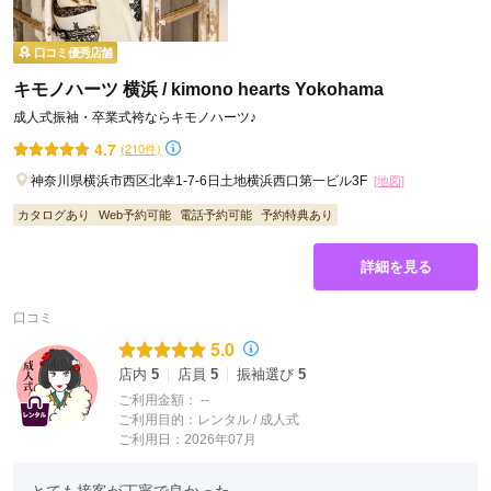
口コミ優秀店舗
キモノハーツ 横浜 / kimono hearts Yokohama
成人式振袖・卒業式袴ならキモノハーツ♪
4.7
(210件)
神奈川県横浜市西区北幸1-7-6日土地横浜西口第一ビル3F
[地図]
カタログあり
Web予約可能
電話予約可能
予約特典あり
詳細を見る
口コミ
5.0
店内
5
店員
5
振袖選び
5
ご利用金額：
--
ご利用目的：
レンタル /
成人式
ご利用日：2026年07月
とても接客が丁寧で良かった