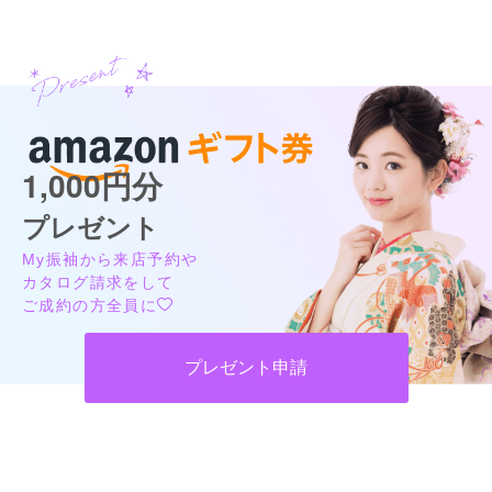
対応が良く、丁寧に接客してくださいました。
口コミ公開日：2026年08月04日
口コミをもっと見る
1,000円分
プレゼント
My振袖から来店予約や
カタログ請求をして
ご成約の方全員に
プレゼント申請
口コミ優秀店舗
キモノハーツ 福岡 / kimono hearts Fukuoka
振袖だけじゃない！小物からヘアメイク・ネイルまで!トータルコーディネート
ならキモノハーツ♪
4.7
(713件)