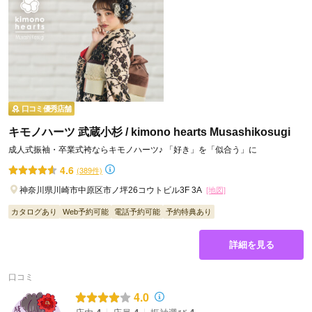
口コミ優秀店舗
キモノハーツ 武蔵小杉 / kimono hearts Musashikosugi
成人式振袖・卒業式袴ならキモノハーツ♪ 「好き」を「似合う」に
4.6
(389件)
神奈川県川崎市中原区市ノ坪26コウトビル3F 3A
[地図]
カタログあり
Web予約可能
電話予約可能
予約特典あり
詳細を見る
口コミ
4.0