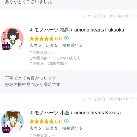
ありがとうございました。
口コミ公開日：2026年06月17日
キモノハーツ 福岡 / kimono hearts Fukuoka
5.0
店内
5
店員
5
振袖選び
5
ご利用金額：
--
ご利用目的：
レンタル /
成人式
ご利用日：2026年05月
丁寧でとても良かったです

好みの振袖見つかり満足です
口コミ公開日：2026年06月17日
キモノハーツ 小倉 / kimono hearts Kokura
5.0
店内
5
店員
5
振袖選び
5
ご利用金額：
--