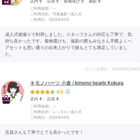
店内
5
店員
5
振袖選び
5
撮影
5
ご利用金額：
--
ご利用目的：
写真撮影 /
成人式
ご利用日：2026年05月
成人式後撮りで利用しました。スタッフさんの対応も丁寧で、気
持ち良かったです。着物選びも、撮影の際もみなさん手際よくヘ
アセットも思い通りの出来上がりで娘もとても満足していまし
た。
口コミ公開日：2026年06月04日
キモノハーツ 小倉 / kimono hearts Kokura
4.0
店内
4
店員
4
ご利用金額：
--
ご利用目的：
レンタル /
成人式
ご利用日：2026年04月
店員さんも丁寧でとても良かったです！