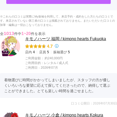
※これらの口コミは実際にMy振袖を利用して、来店予約・成約をした方たちの口コミで
す。来店されていない第三者の口コミは掲載されておりません。またいただいた口コミの
加筆・編集は一切おこなっておりません。
1013
1~20
全
件中
件を表示
キモノハーツ 福岡 / kimono hearts Fukuoka
4.7
店内
4
店員
5
振袖選び
5
ご利用金額：
約240,000円
ご利用目的：
レンタル /
成人式
ご利用日：2026年07月
着物選びに時間がかかってしまいましたが、スタッフの方が優し
くいろいろな要望に応えて探してくださったので、納得して選ぶ
ことができました。とても楽しい時間を過ごせました。
口コミ公開日：2026年07月30日
キモノハーツ 小倉 / kimono hearts Kokura