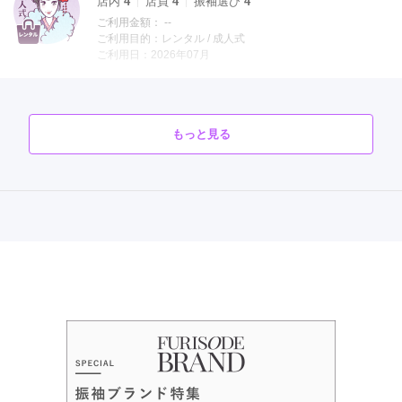
店内
4
店員
4
振袖選び
4
ご利用金額：
--
ご利用目的：
レンタル /
成人式
ご利用日：2026年07月
個別対応をして頂いたので娘が焦ることなく自分のペースで選
ぶことが出来ました。好みを探りながら、また寄り添いながら
もっと見る
アドバイス頂けてありがたかったです。
口コミ公開日：2026年08月06日
口コミをもっと見る