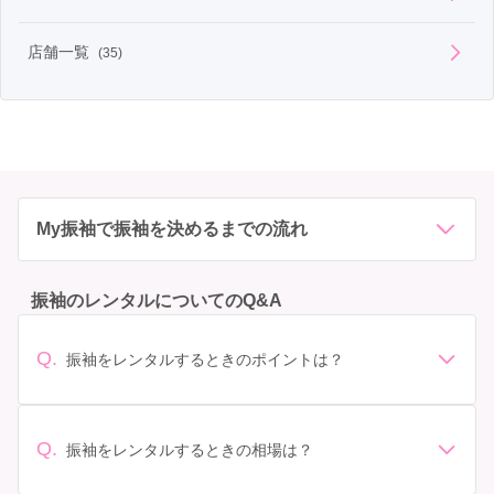
店舗一覧
(35)
My振袖で振袖を決めるまでの流れ
振袖のレンタルについてのQ&A
Q.
振袖をレンタルするときのポイントは？
デザイン: 好きな色や柄など自分の好みで選ぶ場合や、成
人式の会場の雰囲気に合わせてデザインを選ぶ場合など
があります。 サイズ選び: 自分の体型に合ったサイズを
Q.
振袖をレンタルするときの相場は？
選ぶことが大切です。事前に試着をし、必要であればサ
振袖のレンタル相場は店舗や地域、デザインによって異
イズ調整をお願いすることもあります。 価格: 予算に合