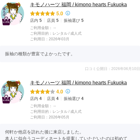
キモノハーツ 福岡 / kimono hearts Fukuoka
5.0
店内
5
店員
5
振袖選び
5
ご利用金額：
--
ご利用目的：
レンタル /
成人式
ご利用日：2026年03月
振袖の種類が豊富でよかったです。
口コミ公開日：2026年06月10日
キモノハーツ 福岡 / kimono hearts Fukuoka
4.0
店内
4
店員
4
振袖選び
4
ご利用金額：
--
ご利用目的：
レンタル /
成人式
ご利用日：2026年05月
何軒か他店を訪れた後に来店しました。

本人に似合うコーディネートを提案していただいたのは初めて