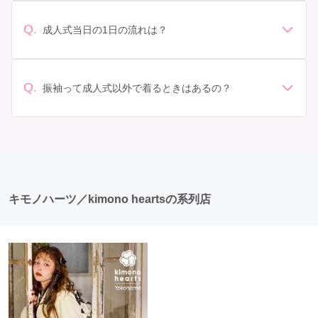
なりますが、一般的には10万円から30万円程度が相場と
わせてプランを選ぶことができます。また、プランやレ
されています。 高級なものやブランド物になると、それ
ンタル料金に含まれるもの（小物や帯、草履など）を確
Q.
成人式当日の1日の流れは？
以上の価格になることもあります。具体的な価格はMy振
認しましょう。 期間: レンタル期間や返却のルールをし
準備: 着付け、ヘアメイクの予約はほとんどの場合が先着
袖でプランをご確認いただくか、店舗に問い合わせてみ
っかり確認しておく必要があります。 お店選び: 評判や
順の場合で、早朝からスタートする場合も多いです。 成
てください。
口コミを事前にチェックして、信頼できるお店を選びま
人式: 一般的に午前中に成人式が行わる場合が多いです
Q.
しょう。
振袖って成人式以外で着るときはあるの？
が、午前午後で二部制の地域もあるため、自分の市町村
はい、成人式以外でも振袖を着る機会はあります。例え
を確認しましょう。 写真撮影: 成人式の後、家族や友人
ば、家族や友人の結婚式、卒業式、初詣などがありま
との記念撮影を行うことが多いです。 帰宅: 帰宅後、振
す。 成人式以外での振袖の着用は、華やかな場に適して
袖から着替えます。振袖は当日返却せず、後日お店に返
おり、伝統的な日本の美しさを表現することができま
却しに行く場合が多いです。 同窓会: 成人式当日に同窓
す。
会が行われる場合が多いです。 二次会: 同窓会後、友人
たちとの二次会や三次会を楽しむ人もいます。
キモノハーツ／kimono heartsの系列店