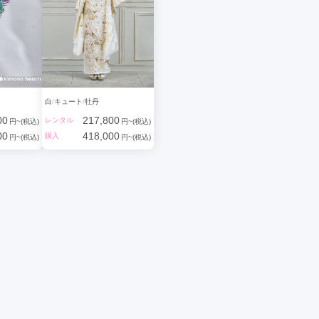
白
キュート
牡丹
00
217,800
レンタル
円~(税込)
円~(税込)
00
418,000
購入
円~(税込)
円~(税込)