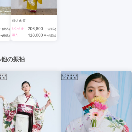
紺
古典
菊
206,800
レンタル
~(税込)
円~(税込)
418,000
購入
~(税込)
円~(税込)
る他の振袖