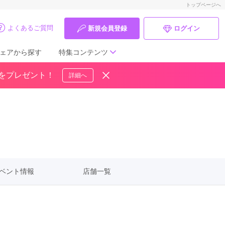
トップページへ
よくあるご質問
新規会員登録
ログイン
ェアから探す
特集コンテンツ
ドをプレゼント！
詳細へ
成人式の前撮り・後撮り特集
ママ振特集
個性的振袖コーディネート特集
成人式レポート
ベント情報
店舗一覧
振袖ブランド特集
口コミ優秀店舗
振袖タイプ診断