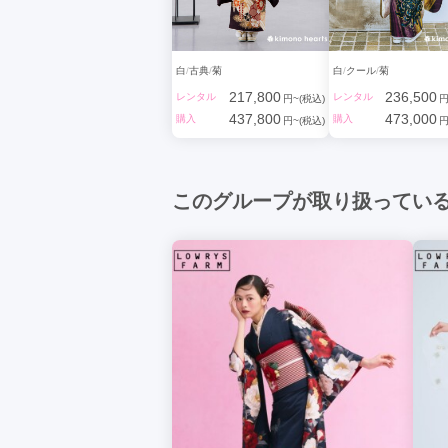
白
古典
菊
白
クール
菊
217,800
236,500
レンタル
レンタル
円~(税込)
円
437,800
473,000
購入
購入
円~(税込)
円
このグループが取り扱ってい