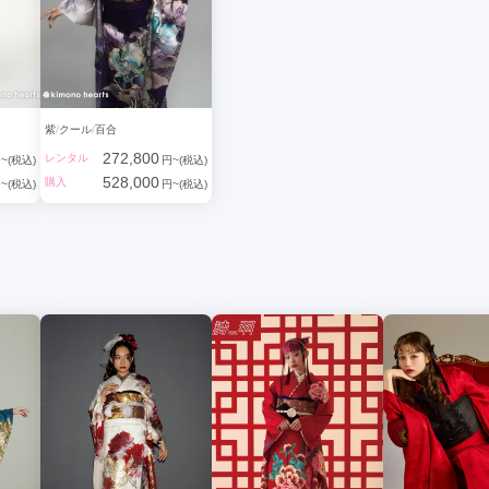
紫
クール
百合
272,800
レンタル
~(税込)
円~(税込)
528,000
購入
~(税込)
円~(税込)