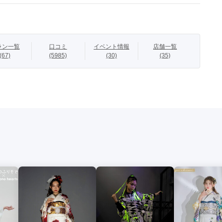
ラン一覧
口コミ
イベント情報
店舗一覧
(67)
(5985)
(30)
(35)
かれた、紫やゴールドの曲線が目を惹くインパクト抜群の振袖。

の大輪菊が、気高く華やかな存在感を放ちます。

いと流れるような柄行きが、かっこいいギャルにぴったり。

ルドでラメ感が際立つ洋風デザインをセレクト。

を使った重衿や帯締めで宝石のような輝きをプラスして、二十歳
ャスに彩ります。

ンのふわふわ巻き髪アレンジで、360度どこから見ても華やか
で、キラキラに輝く自分を楽しんで。

んな気持ちで、堂々と振袖を着こなしたい女の子へ贈る一着で
グラマラス】

物足りない。

な辛口コーデで、媚びない大人モードスタイル。
