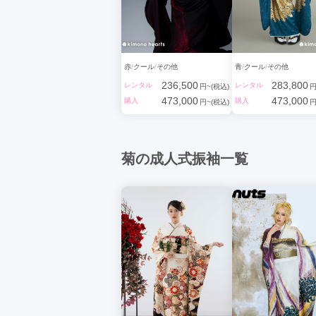
赤
クール
その他
青
クール
その他
236,500
283,800
レンタル
レンタル
円~(税込)
円
473,000
473,000
購入
購入
円~(税込)
円
菊の成人式振袖一覧