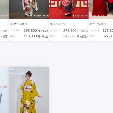
白
クール
牡丹
赤
クール
牡丹
赤
クール
無地
195,800
272,800
173,8
レンタル
レンタル
レンタル
~(税込)
円~(税込)
円~(税込)
418,000
547,800
327,8
購入
購入
購入
~(税込)
円~(税込)
円~(税込)