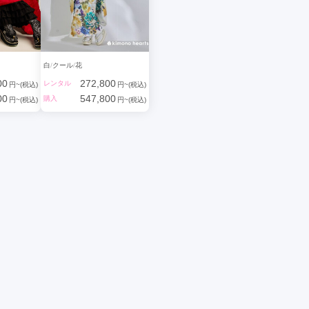
白
クール
花
00
272,800
レンタル
円~(税込)
円~(税込)
00
547,800
購入
円~(税込)
円~(税込)