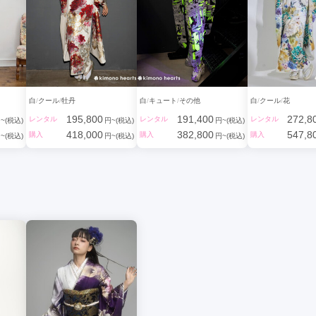
わいくてかっこいい自分スタイル。
白
クール
牡丹
白
キュート
その他
白
クール
花
195,800
191,400
272,8
レンタル
レンタル
レンタル
~(税込)
円~(税込)
円~(税込)
418,000
382,800
547,8
購入
購入
購入
~(税込)
円~(税込)
円~(税込)