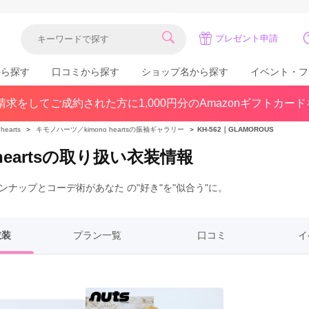
プレゼント申請
から探す
口コミから探す
ショップ名から探す
イベント・フ
求をしてご成約された方に1,000円分のAmazonギフトカー
関東
県(30)
東京都(383)
千葉県(183)
earts
＞
キモノハーツ／kimono heartsの振袖ギャラリー
＞
KH-562｜GLAMOROUS
(36)
埼玉県(246)
神奈川県(228)
heartsの取り扱い衣装情報
茨城県(93)
群馬県(57)
栃木県(54)
ナップとコーデ術があなた の"好き"を"似合う"に。
北陸
石川県(57)
福井県(38)
富山県(37)
(80)
衣装
プラン一覧
口コミ
イ
中国
広島県(87)
岡山県(69)
鳥取県(29)