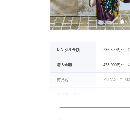
レンタル金額
236,500円〜
購入金額
473,000円〜
商品名
KH-562｜GLA
取り扱い店舗
キモノハーツ／kim
色
白
 / 
紫
タイプ
クール