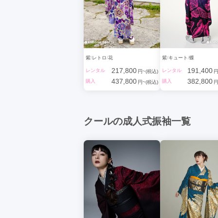
紫
レトロ
花
紫
キュート
蝶
217,800
191,400
レンタル
レンタル
円~(税込)
円
437,800
382,800
購入
購入
円~(税込)
円
クールの成人式振袖一覧