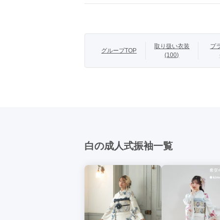
柄
菊
モデル
原和香奈
取り扱い衣装
プ
グループTOP
(100)
白地に大胆に描
艶やかに咲く青
シャープな色使
帯は、茶×ゴー
ラインストーン
の記念日をゴージ
ヘアはハイトー
白の成人式振袖一覧
商品説明
に。

目力強めメイク
「私が主役」そ
す。

コーデレーベル【
かわいいだけじゃ
スタイリッシュ