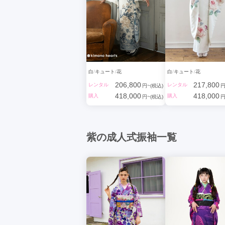
目指すのは、か
白
キュート
花
白
キュート
花
206,800
217,800
レンタル
レンタル
円~(税込)
円
418,000
418,000
購入
購入
円~(税込)
円
紫の成人式振袖一覧