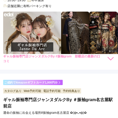
10:00~19:00
年中無休
② SNS・前撮り時代の振袖選び

店舗近隣に有料パーキング有り
今の振袖選びは、

成人式当日だけでなく、

・前撮り

・家族写真

・SNS投稿

・卒業後も残る一生の記録

まで含めて考えられています。

#振袖gramのオリジナル振袖は、

写真にしたときの色の出方・柄のバランス・全身シルエットまで
計算されたデザイン。

そのため、

ギャル振袖専門店ジャンヌダルクBy #振袖gram 那覇店の最新の口
88,000
88,000
・「写真で見たときに圧倒的に映える」

レンタ
円~
レンタ
円~
コミ
ル
ル
(税込)
(税込)
・「後から見返しても古くならない」

5.0
240,000
290,000
購
円~
購
円~
という評価を多くいただいています。

入
入
(税込)
(税込)
店内
5
店員
5
振袖選び
5
MY振袖で探している方にこそ知ってほしい3つの魅力

ご利用金額：
約80,000円
1. 本当に被らないという安心感

ご利用目的：
レンタル /
成人式
ご成約でAmazonギフトカード1,000円分
一般的な振袖は、

ご利用日：2025年11月
カタログあり
Web予約可能
電話予約可能
予約特典あり
同じ柄が全国の複数店舗で扱われていることがほとんどです。

商品説明
一方、#振袖gramのオリジナル振袖は、

ギャル振袖専門店ジャンヌダルクBy ＃振袖gram名古屋駅
スタッフの神対応に感激！

・自社企画

ブログにもご紹介させて頂きました。
前店
・数量限定

・店舗限定展開

運命の振袖に出会える場所#振袖gram名古屋店 ✿(◍•ᴗ•◍)✿
だから、

口コミ公開日：2025年12月01日