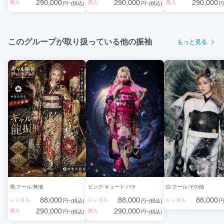
「数年後に見返しても後悔しないか」という不安。

290,000
290,000
290,000
購入
購入
購入
円~(税込)
円~(税込)
円
その点、黒振袖は

✔ 流行に左右されにくい

✔ 何年経っても色褪せない

✔ 写真を見返しても古く感じない

このグループが取り扱っている他の振袖
もっと見る
という長期的な価値を持っています。

将来、家族と見返したとき、

「やっぱり黒にしてよかった」と思える確率が非常に高い一着で
す。

7. 強く、美しい女性像を自然に表現できる

黒振袖は、ただ美しいだけではありません。

そこには、

・自立

・芯の強さ

・知性

・凛とした色気

といった内面の魅力まで映し出す力があります。

「自分らしく、堂々と成人式を迎えたい」

そんな想いを持つ方に、黒振袖は最良の選択肢です。

黒
クール
無地
ピンク
キュート
バラ
白
クール
その他
黒振袖は一生に一度を最高に仕上げる色

✔ 格式

88,000
88,000
88,000
レンタル
レンタル
レンタル
円~(税込)
円~(税込)
円
✔ 華やかさ

290,000
290,000
購入
購入
円~(税込)
円~(税込)
✔ 写真映え
