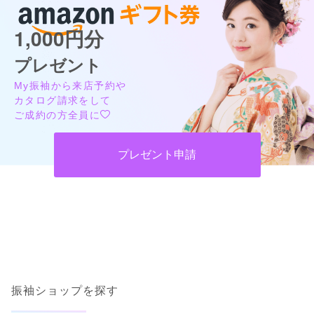
━━━━━━━━━━━━━━━━━━━━━━

最寄りのパーキングをご利用ください
④ 地域密着 × 全国クオリティ

━━━━━━━━━━━━━━━━━━━━━━

1,000円分
#振袖gram グループは

全国展開でありながら

プレゼント
✔ 地域相場を理解

✔ 成人式会場・式典事情を把握

My振袖から来店予約や
✔ 地元出身スタッフ在籍

カタログ請求をして
という

ご成約の方全員に
地元に強い振袖店の良さを大切にしています。

全国ブランドの安心感と

ギャル振袖専門店ジャンヌダルクBy #振袖gram長野店の最新の口
個店ならではの寄り添い接客、

88,000
88,000
レンタ
円~
レンタ
円~
コミ
その両方を叶えられるのが #振袖gram です。

ル
ル
プレゼント申請
(税込)
(税込)
290,000
290,000
現在表示可能な口コミはございません。
━━━━━━━━━━━━━━━━━━━━━━

購
円~
購
円~
入
入
(税込)
(税込)
■ こんな方に #振袖gram は選ばれています

━━━━━━━━━━━━━━━━━━━━━━

・初めての振袖選びで不安な方

カタログあり
Web予約可能
電話予約可能
予約特典あり
・SNSで見た振袖を着たい方

・価格もクオリティも妥協したくない方

ギャル振袖専門店ジャンヌダルクBy #振袖gram埼玉北上
・前撮りも成人式当日も失敗したくない方

尾店
・親子で納得して決めたい方

ギャル振袖専門店ー派手で人と被らない着物ー
一つでも当てはまったら、

#振袖gram グループは間違いのない選択です。

口コミ準備中
振袖ショップを探す
━━━━━━━━━━━━━━━━━━━━━━

(My振袖経由の成約者のみ投稿できます)
■ 成人式は「準備」で差がつく

埼玉県上尾市緑丘3-3-11-2 PAPA上尾ショッピングアヴェニューB棟2階