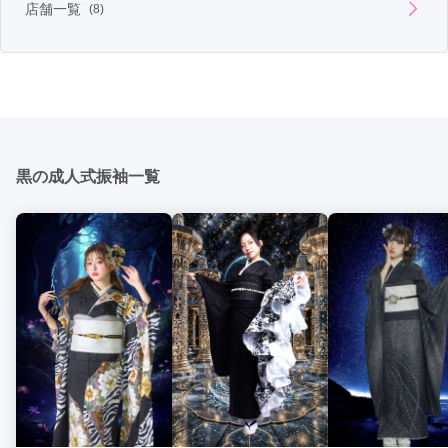
店舗一覧
(8)
本記事では、なぜ今、黒振袖がこれほどまでに選ばれているの
か、

その理由をデザイン・写真映え・体型補正・時代性・将来価値ま
で含めて、詳しく解説します。

1. 黒振袖は「最も格式が高い」伝統色

黒は日本の和装文化において、礼装の頂点とされてきた色です。

留袖・喪服・紋付袴など、重要な儀式で使われてきた色であり、

その背景には「品格」「威厳」「揺るぎない美しさ」がありま
黒の成人式振袖一覧
す。

振袖における黒は、

✔ 大人としての第一歩

✔ 社会的な節目

✔ 凛とした女性像

これらを自然に表現できる、極めて完成度の高い色なのです。

2. 黒だからこそ、柄と色が最も美しく映える

黒振袖最大の魅力は、柄の美しさを最大限に引き立てる“キャン
バス効果”。

・金彩

・銀彩

・刺繍

・赤・白・青・紫などの発色

・大輪の牡丹や菊、熨斗、古典文様

これらすべてが、黒地の上で圧倒的な存在感を放ちます。
