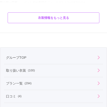
取り扱い店舗
ギャル振袖専門店ジャンヌダルク by #振袖gram
色
黒
 / 
その他
衣装情報をもっと見る
タイプ
エレガント
柄
無地
モデル
無記名
グループTOP
デザイナー
無記名
取り扱い衣装
(100)
黒振袖がおすすめの理由一生に一”を最高に格上げする最強カラ
ーの魅力

プラン一覧
(294)
成人式という一生に一度の節目に着る振袖。

数多くの色柄が存在する中で、近年圧倒的な支持を集め続けてい
るのが「黒振袖」です。

口コミ
(4)
黒は、和装において最も格式が高く、最も洗練された色。

かわいい・大人っぽい・モード・クール・華やか――

すべてを成立させることができる、唯一無二の振袖カラーです。
