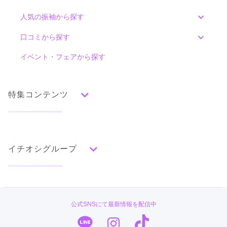
━━━━━━━━━━━━━━━━━━━━━━

[地図]
振袖選びは、

人気の振袖から探す
早く・正しく・信頼できる場所で決めることが重要です。

#振袖gram グループでは

みんなの振袖ランキングトップ
口コミから探す
ご試着・ご相談だけでも大歓迎。

無理な勧誘は一切ありません。

色別ランキング
イベント・フェアから探す
「相談して良かった」と思っていただける時間をお約束します。

口コミ一覧
━━━━━━━━━━━━━━━━━━━━━━

赤
朱
ベージュ
ピンク
オレンジ
黄
緑
■ my振袖で #振袖gram を選ぶ理由

水色
青
紺
紫
茶
ゴールド
シルバー
━━━━━━━━━━━━━━━━━━━━━━

my振袖は

特集コンテンツ
グレー
黒
白
その他
全国の振袖店を比較できる信頼のプラットフォーム。

その中でも

ギャル振袖専門店ジャンヌダルクBy #振袖gram埼玉北上尾店の最新
88,000
88,000
レンタ
円~
レンタ
円~
クチコミ・実績・満足度で選ばれ続けているのが

の口コミ
ル
ル
タイプ別ランキング
(税込)
(税込)
成人式の前撮り・後撮り特集
《#振袖gram グループ》です。

290,000
290,000
現在表示可能な口コミはございません。
購
円~
購
円~
入
入
成人式という一生に一度の日を、

(税込)
(税込)
古典
エレガント
キュート
クール
グラマラス
後悔のない最高の思い出に。

イチオシグループ
ママ振特集
レトロ
ぜひ一度、

カタログあり
Web予約可能
電話予約可能
予約特典あり
#振袖gram グループの振袖を体感してください。

個性的振袖コーディネート特集
━━━━━━━━━━━━━━━━━━━━━━

ジャンヌダルク 新潟店
#振袖gram
柄別ランキング
#振袖gram #my振袖 #成人式振袖

成人式レポート
ギャル振袖専門店ー派手で人と被らない着物ー
#振袖レンタル #前撮り #成人式準備

無地
花
桜
梅
菊
松
竹
牡丹
バラ
椿
TAKAZEN
#振袖選び #全国対応 #失敗しない振袖

振袖ブランド特集
公式SNSにて最新情報を配信中
口コミ準備中
━━━━━━━━━━━━━━━━━━━━━━
百合
橘
蝶
鶴
松竹梅
扇面
車
華籠
(My振袖経由の成約者のみ投稿できます)
PLUM
口コミ優秀店舗
熨斗
宝尽
波
雪輪
雲取り
道長取り
矢絣