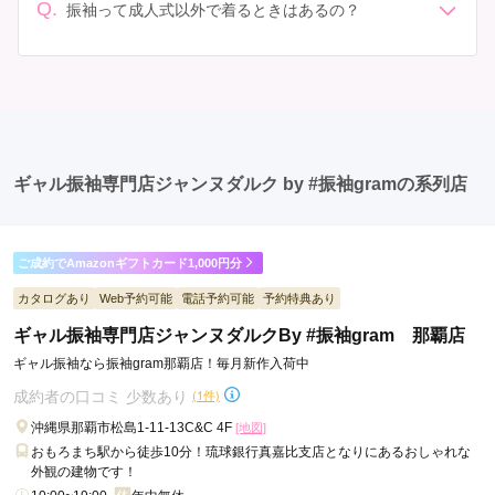
人式: 一般的に午前中に成人式が行わる場合が多いです
Q.
しょう。
振袖って成人式以外で着るときはあるの？
#振袖gramのオリジナル振袖とは？

が、午前午後で二部制の地域もあるため、自分の市町村
#振袖gramのオリジナル振袖は、

はい、成人式以外でも振袖を着る機会はあります。例え
を確認しましょう。 写真撮影: 成人式の後、家族や友人
メーカー大量生産のカタログ振袖とは一線を画す、

ば、家族や友人の結婚式、卒業式、初詣などがありま
との記念撮影を行うことが多いです。 帰宅: 帰宅後、振
完全オリジナル設計の振袖シリーズです。

す。 成人式以外での振袖の着用は、華やかな場に適して
袖から着替えます。振袖は当日返却せず、後日お店に返
・柄・配色・世界観をゼロから企画

おり、伝統的な日本の美しさを表現することができま
却しに行く場合が多いです。 同窓会: 成人式当日に同窓
・トレンドだけでなく「写真映え」「成人式当日の存在感」を重
す。
会が行われる場合が多いです。 二次会: 同窓会後、友人
視

・他店では一切レンタルできない限定デザイン

たちとの二次会や三次会を楽しむ人もいます。
ギャル振袖専門店ジャンヌダルク by #振袖gramの系列店
つまり、

MY振袖で探しても“他では出会えない振袖”が、

#振袖gramのオリジナル振袖なのです。

ご成約でAmazonギフトカード1,000円分
なぜ今、オリジナル振袖が選ばれているのか

① 成人式は「一生に一度」だから

カタログあり
Web予約可能
電話予約可能
予約特典あり
成人式は人生で一度きり。

だからこそ、

ギャル振袖専門店ジャンヌダルクBy #振袖gram 那覇店
・友達とかぶらない

ギャル振袖なら振袖gram那覇店！毎月新作入荷中
・写真を見返したときに誇れる

・「これ、私の振袖だ」と胸を張れる

成約者の口コミ 少数あり
(1件)
そんな一着を選びたいという声が年々増えています。

オリジナル振袖は、

沖縄県那覇市松島1-11-13C&C 4F
[地図]
“その瞬間の自分を最高に表現できる衣装”として選ばれていま
おもろまち駅から徒歩10分！琉球銀行真嘉比支店となりにあるおしゃれな
す。

外観の建物です！