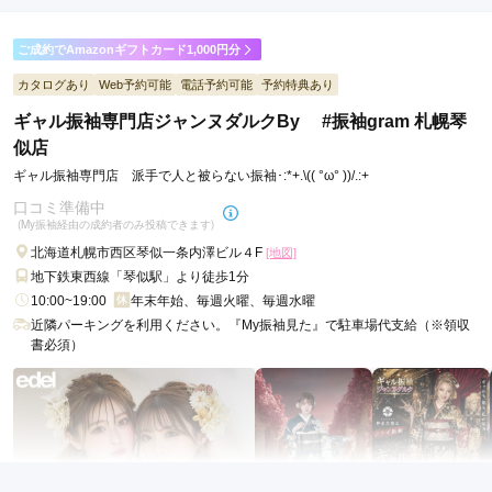
店内
5
店員
5
振袖選び
5
・安さだけで決める

ご利用金額：
約300,000円
ではなく、「これが私だ」と思える一着を選んでください。

ご利用目的：
レンタル /
成人式
ご成約でAmazonギフトカード1,000円分
#振袖gramのオリジナル振袖は、

ご利用日：2025年02月
あなたの成人式を特別な記憶に変えるために生まれました。

カタログあり
Web予約可能
電話予約可能
予約特典あり
MY振袖で振袖を探している今だからこそ、ぜひ一度、#振袖gra
mのオリジナル振袖を見て、着て、感じてください。

ギャル振袖専門店ジャンヌダルクBy #振袖gram 札幌琴
スタッフさんの雰囲気も良くて、振袖を決めれてよかったです
その一着が、一生忘れられない成人式への第一歩になるはずで
似店
す。

口コミ公開日：2025年03月22日
ギャル振袖専門店 派手で人と被らない振袖･:*+.\(( °ω° ))/.:+
ギャル振袖専門店ジャンヌダルクBy #振袖gram東札幌店の口コミ・評判
口コミ準備中
#振袖gram グループ

をもっと見る
(My振袖経由の成約者のみ投稿できます)
━━━━━━━━━━━━━━━━━━━━━━

成人式の振袖選びは、

北海道札幌市西区琴似一条内澤ビル４F
[地図]
「どこで借りるか」ではなく「誰に任せるか」の時代へ。

地下鉄東西線「琴似駅」より徒歩1分
全国で圧倒的支持を集める

10:00~19:00
年末年始、毎週火曜、毎週水曜
《#振袖gram グループ》は、

近隣パーキングを利用ください。『My振袖見た』で駐車場代支給（※領収
振袖レンタル・購入・前撮り・成人式までを

書必須）
失敗させない設計で提供する振袖専門ブランドグループです。

私たちは

✔ 成人式振袖業界10年以上

✔ 全国の振袖トレンド・地域相場を熟知

✔ ミスコン・モデル・インフルエンサー衣装協力多数

✔ my振袖・Google口コミ高評価エリア多数

という確かな実績をもとに、

「かわいいだけで終わらせない」振袖体験を全国で提供していま