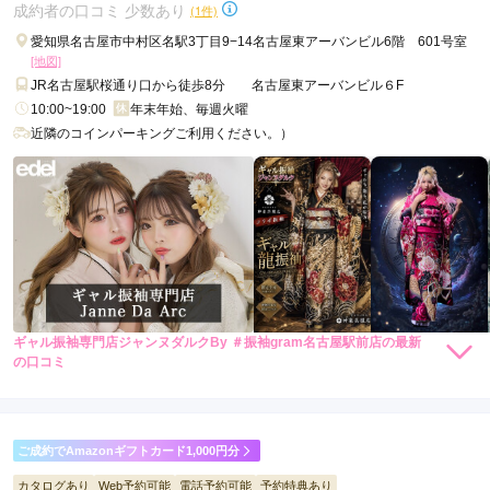
成約者の口コミ 少数あり
(1件)
成人式会場で同じ振袖を着ている人と出会う確率が極めて低い。

ギャル振袖専門店ジャンヌダルクBy #振袖gram 那覇店の口コミ・評判を
「被りたくない」という不安を、根本から解消します。

愛知県名古屋市中村区名駅3丁目9−14名古屋東アーバンビル6階 601号室
もっと見る
[地図]
2. トレンドと長く愛せる美しさの両立

JR名古屋駅桜通り口から徒歩8分 名古屋東アーバンビル６F
流行を取り入れすぎると数年後に古く見え、

クラシックすぎると今っぽさが足りない。

10:00~19:00
年末年始、毎週火曜
#振袖gramのオリジナル振袖は、

近隣のコインパーキングご利用ください。）
・今のトレンドカラー

・洗練された余白

・時代に左右されない和の美しさ

この3つを絶妙なバランスで融合しています。

そのため、

・成人式当日はもちろん

・前撮り・後撮り

・将来写真を見返したとき

どの瞬間でも「選んでよかった」と思える一着になります。

ギャル振袖専門店ジャンヌダルクBy ＃振袖gram名古屋駅前店の最新
3. コーディネートまで“完成形”で提案

88,000
88,000
レンタ
円~
レンタ
円~
の口コミ
振袖は着物だけで完成ではありません。

ル
ル
(税込)
(税込)
4.0
290,000
290,000
・帯

購
円~
購
円~
入
入
(税込)
(税込)
・帯揚げ・帯締め

店内
4
店員
4
振袖選び
4
・半衿

ご利用金額：
--
・小物・草履・バッグ

ご利用目的：
レンタル /
成人式
ご成約でAmazonギフトカード1,000円分
これらすべてが揃って、初めて“世界観”が完成します。

ご利用日：2026年05月
#振袖gramでは、

カタログあり
Web予約可能
電話予約可能
予約特典あり