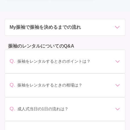
✔ 体型補正

✔ 将来価値

すべてを兼ね備えた、完成された振袖カラーです。

迷ったら黒。

失敗したくないなら黒。

My振袖で振袖を決めるまでの流れ
誰よりも印象に残りたいなら黒。

成人式という特別な一日を、

最も美しく、最も自分らしく演出できる一着

それが、黒振袖です。

振袖のレンタルについてのQ&A
MY振袖で振袖を探しているあなたへ

Q.
振袖をレンタルするときのポイントは？
人と同じじゃ物足りないなら、#振袖gramのオリジナル振袖とい
う選択

デザイン: 好きな色や柄など自分の好みで選ぶ場合や、成
成人式や前撮りの振袖を探すとき、多くの方が利用する振袖情報
人式の会場の雰囲気に合わせてデザインを選ぶ場合など
サイト「MY振袖」。

があります。 サイズ選び: 自分の体型に合ったサイズを
Q.
全国の振袖店を比較でき、口コミや写真を見ながら検討できる便
振袖をレンタルするときの相場は？
選ぶことが大切です。事前に試着をし、必要であればサ
利なサービスです。

振袖のレンタル相場は店舗や地域、デザインによって異
ただ、MY振袖で情報収集を進めるうちに、

イズ調整をお願いすることもあります。 価格: 予算に合
こんな気持ちになったことはありませんか？

なりますが、一般的には10万円から30万円程度が相場と
わせてプランを選ぶことができます。また、プランやレ
・「どれも可愛いけど、正直似たように見える」

されています。 高級なものやブランド物になると、それ
ンタル料金に含まれるもの（小物や帯、草履など）を確
Q.
成人式当日の1日の流れは？
・「人気柄＝みんなと同じになりそうで不安」

以上の価格になることもあります。具体的な価格はMy振
認しましょう。 期間: レンタル期間や返却のルールをし
・「もっと自分らしい一着を着たい」

準備: 着付け、ヘアメイクの予約はほとんどの場合が先着
袖でプランをご確認いただくか、店舗に問い合わせてみ
っかり確認しておく必要があります。 お店選び: 評判や
もし、少しでもそう感じたなら、

順の場合で、早朝からスタートする場合も多いです。 成
てください。
口コミを事前にチェックして、信頼できるお店を選びま
#振袖gramのオリジナル振袖をぜひ知ってください。
