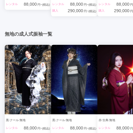
88,000
88,000
88,000
レンタル
レンタル
レンタル
✔ 身長が高く見える

円~(税込)
円~(税込)
円
✔ シルエットが美しく整う

290,000
290,000
購入
購入
円~(税込)
円
というメリットがあります。

また、

・色白さん

・健康的な肌色

無地の成人式振袖一覧
・日焼け肌

どの肌トーンにも自然に馴染み、

帯や小物で印象調整がしやすいのも黒振袖の強み。

「自分に似合うか不安」という方ほど、

実際に着てみると驚くほどしっくりくる色です。

5. 可愛いも、かっこいいも自由自在

黒振袖は、コーディネート次第で印象を自在に変えられる唯一の
色。

・赤やピンクの差し色 → 可憐で華やか

・白×金でまとめる → 王道・正統派

・モノトーン → 洗練されたモード系

・レース小物 → トレンド感のある今風

「かわいすぎるのは嫌」「大人っぽくなりたい」

そんな今の20歳世代の価値観に、完璧にフィットします。

黒
クール
無地
黒
クール
無地
赤
古典
無地
6. 流行に左右されず“後悔しない”選択

88,000
88,000
88,000
振袖選びでよく聞くのが、

レンタル
レンタル
レンタル
円~(税込)
円~(税込)
円