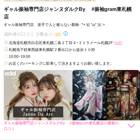
オリジナル振袖一着一着に対して、

ギャル振袖専門店ジャンヌダルクBy #振袖gram東札幌
ネットで見て自分が求めている振袖に近いものがあると思った
最も美しく見えるコーディネートをトータルで提案。

「何を合わせればいいかわからない」

から
店
「センスに自信がない」

ギャル振袖専門店 派手で人と被らない着物･:*+.\(( °ω° ))/.:+
そんな方でも、安心して“完成された振袖姿”を手に入れられま
口コミ公開日：2026年05月11日
す。

成約者の口コミ 少数あり
(2件)
ギャル振袖専門店ジャンヌダルクBy ＃振袖gram名古屋駅前店の口コミ・
MY振袖 × #振袖gram は最強の組み合わせ

北海道札幌市白石区東札幌二条２丁目４−２１ラメール札幌2F
評判をもっと見る
[地図]
MY振袖は、

札幌地下鉄東西線東札幌駅２番出口から徒歩１０秒
振袖選びの比較・検討にとても優れたサービスです。

10:00~19:00
だからこそ、

お近くのパーキングに駐車して頂きますようお願い致します。
1. MY振袖で相場や雰囲気を知る

2. たくさんの振袖を見る

3. 「何か物足りない」と感じる

4. #振袖gramのオリジナル振袖に出会う

この流れで選ばれる方が非常に増えています。

「MY振袖で探していたからこそ、オリジナルの価値に気づけ
た」

そんな声も少なくありません。

最後に、あなたらしさを一番大切にしてほしい

振袖選びに正解はありません。

ギャル振袖専門店ジャンヌダルクBy #振袖gram東札幌店の最新の
88,000
88,000
でも、後悔だけはしてほしくない。

レンタ
円~
レンタ
円~
口コミ
ル
ル
(税込)
(税込)
5.0
・周りに流されて決める

290,000
290,000
購
円~
購
円~
・なんとなく人気だから選ぶ

入
入
(税込)
(税込)