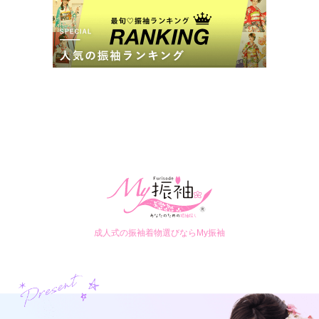
#振袖gram グループでは

・振袖

・袋帯

・長襦袢

・小物一式

・前撮り

まで含めた、総額が分かりやすい安心プランを基本にしていま
ギャル振袖専門店ジャンヌダルクBy #振袖gram沖縄市店の最新の口
88,000
88,000
レンタ
円~
レンタ
円~
す。

コミ
ル
ル
(税込)
(税込)
無理な追加販売や強引な営業は一切なし。

290,000
290,000
現在表示可能な口コミはございません。
購
円~
購
円~
入
入
初めての振袖選びでも

(税込)
(税込)
親御様からの信頼が非常に高いのが特徴です。

━━━━━━━━━━━━━━━━━━━━━━

ご成約でAmazonギフトカード1,000円分
③ 前撮りが「写真館レベル」ではなく「作品レベル」

━━━━━━━━━━━━━━━━━━━━━━

カタログあり
Web予約可能
電話予約可能
予約特典あり
#振袖gram の前撮りは

ただの記念写真ではありません。

ギャル振袖専門店ジャンヌダルクBy #振袖gram長野店
・プロカメラマン

最高の成人式をプロデュースする#振袖gram･:*+.\(( °ω° ))/.:+
・振袖専属スタイリスト

成人式の振袖着物選びならMy振袖
・最新トレンドヘアメイク

口コミ準備中
がチームで担当し、

(My振袖経由の成約者のみ投稿できます)
SNS・アルバム・一生残る1枚として本気の仕上がりを提供。

長野県長野市南千歳1-10-5第一荒井ビル4F-E
[地図]
「友達にどこで撮ったか聞かれた」

長野駅南口より徒歩5分
「Instagramで保存された」

10:00~19:00
年中無休
そんな声が全国で続出しています。
