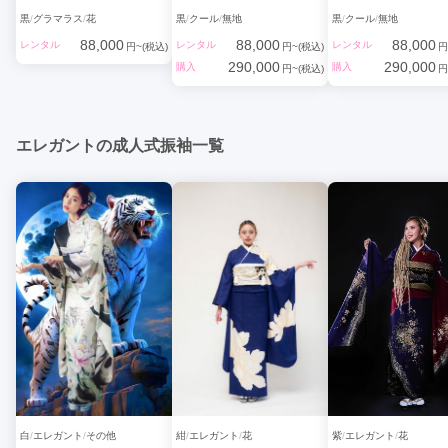
特に近年の黒振袖は、

黒
グラマラス
花
黒
クール
無地
黒
クール
無地
✔ 金×黒の王道古典

88,000
88,000
88,000
レンタル
レンタル
レンタル
円~(税込)
円~(税込)
円
✔ 白×黒のモダン配色

290,000
290,000
購入
購入
✔ くすみカラー×黒の今風デザイン

円~(税込)
円
など、デザインの幅が非常に広く、

「誰とも被らない一着」を実現しやすい点も支持される理由で
す。

エレガントの成人式振袖一覧
3. 圧倒的な写真映えとSNS映え

成人式や前撮りで最も重要なのが、写真映え。

その点において、黒振袖は他色を圧倒します。

・背景に負けない

・光と影が美しく出る

・輪郭がシャープに写る

・顔立ちがはっきり見える

特にスタジオ撮影やロケーション撮影では、

黒振袖はプロカメラマンからも評価が高い色です。

またSNSでも、

「黒振袖＝おしゃれ」「かっこいい」「大人っぽい」

というイメージが定着しており、

いいね・保存・シェアが伸びやすいのも特徴です。

4. 体型・身長・肌色を選ばない万能カラー

黒は視覚的に引き締め効果があるため、

白
エレガント
その他
紺
エレガント
花
紫
エレガント
花
✔ スタイルが良く見える
