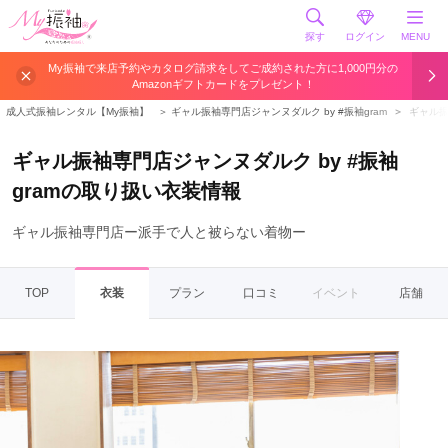
探す
ログイン
MENU
My振袖で来店予約やカタログ請求をしてご成約された方に1,000円分の
Amazonギフトカードをプレゼント！
成人式振袖レンタル【My振袖】
＞
ギャル振袖専門店ジャンヌダルク by #振袖gram
＞
ギャル振
ギャル振袖専門店ジャンヌダルク by #振袖
gramの取り扱い衣装情報
ギャル振袖専門店ー派手で人と被らない着物ー
TOP
衣装
プラン
口コミ
イベント
店舗