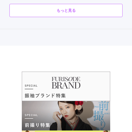
す。

━━━━━━━━━━━━━━━━━━━━━━

もっと見る
■ #振袖gram が選ばれ続ける理由

ギャル振袖専門店ジャンヌダルクBy #振袖gram 札幌琴似店の最新
88,000
88,000
━━━━━━━━━━━━━━━━━━━━━━

レンタ
円~
レンタ
円~
の口コミ
ル
ル
(税込)
(税込)
① 圧倒的な振袖デザイン数と今のトレンド

260,000
290,000
現在表示可能な口コミはございません。
購
円~
購
円~
#振袖gram グループでは、

入
入
(税込)
(税込)
・王道古典

・最新トレンド振袖

ご成約でAmazonギフトカード1,000円分
・くすみカラー／淡色系

・レトロモダン

カタログあり
Web予約可能
電話予約可能
予約特典あり
・大人クール

・個性派・モード系

ギャル振袖専門店ジャンヌダルクBy #振袖gram沖縄市店
など、

沖縄で目立つなら盛るだけじゃ足りない。圧勝ギャル振♡
「SNSで見た憧れ」をそのまま叶える振袖ラインナップを常時
展開。

口コミ準備中
my振袖・Instagram・TikTokで人気の

(My振袖経由の成約者のみ投稿できます)
#振袖gram 掲載振袖も多数取り扱っており、

沖縄県沖縄市山内2丁目8-131階
[地図]
「他の人とかぶらない」

「写真映えする」

沖縄南インター(沖縄アリーナ)から車で約5分！球陽高校の近くです！
そんな声が全国から集まっています。

10:00~20:00
不定休、毎週月曜
━━━━━━━━━━━━━━━━━━━━━━

７台
② 価格が明確であとから高くならない安心設計

━━━━━━━━━━━━━━━━━━━━━━

振袖選びで多い失敗が

「最初は安く見えたのに、結局高くなった…」。
