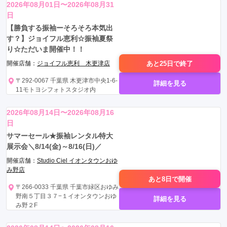
2026年08月01日〜2026年08月31
日
【勝負する振袖ーそろそろ本気出
す？】ジョイフル恵利☆振袖夏祭
り☆ただいま開催中！！
あと25日で
終了
開催店舗：
ジョイフル恵利 木更津店
〒292-0067 千葉県 木更津市中央1-6-
詳細を見る
11モトヨシフォトスタジオ内
2026年08月14日〜2026年08月16
日
サマーセール★振袖レンタル特大
展示会＼8/14(金)～8/16(日)／
開催店舗：
Studio Ciel イオンタウンおゆ
み野店
あと8日で
開催
〒266-0033 千葉県 千葉市緑区おゆみ
野南５丁目３７−１イオンタウンおゆ
詳細を見る
み野２F