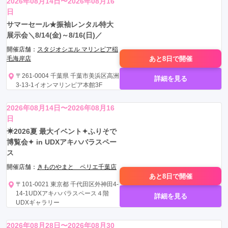
2026年08月14日〜2026年08月16
日
サマーセール★振袖レンタル特大
展示会＼8/14(金)～8/16(日)／
開催店舗：
スタジオシエル マリンピア稲
あと8日で
開催
毛海岸店
〒261-0004 千葉県 千葉市美浜区高洲
詳細を見る
3-13-1イオンマリンピア本館3F
2026年08月14日〜2026年08月16
日
☀2026夏 最大イベント✦ふりそで
博覧会✦ in UDXアキハバラスペー
ス
開催店舗：
きものやまと ペリエ千葉店
あと8日で
開催
〒101-0021 東京都 千代田区外神田4-
14-1UDXアキハバラスペース４階
詳細を見る
UDXギャラリー
2026年08月28日〜2026年08月30