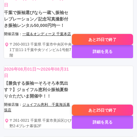
日
千葉で振袖選びなら一蔵＼振袖セ
レブレーション／記念写真撮影付
き振袖レンタル50,000円均一！
開催店舗：
一蔵＆オンディーヌ 千葉本店
あと25日で
終了
〒260-0013 千葉県 千葉市中央区中央
1丁目11-1千葉中央ツインビル1号館7
詳細を見る
階
2026年08月01日〜2026年08月31
日
【勝負する振袖ーそろそろ本気出
す？】ジョイフル恵利☆振袖夏祭
り☆ただいま開催中！！
開催店舗：
ジョイフル恵利 千葉海浜幕
あと25日で
終了
張店
〒261-0021 千葉県 千葉市美浜区ひび
詳細を見る
野2-4プレナ幕張2F