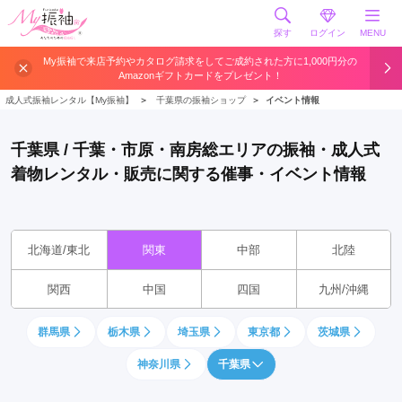
探す
ログイン
MENU
My振袖で来店予約やカタログ請求をしてご成約された方に1,000円分の
Amazonギフトカードをプレゼント！
成人式振袖レンタル【My振袖】
＞
千葉県の振袖ショップ
＞
イベント情報
千葉県 / 千葉・市原・南房総エリアの振袖・成人式
着物レンタル・販売に関する催事・イベント情報
北海道/東北
関東
中部
北陸
関西
中国
四国
九州/沖縄
群馬県
栃木県
埼玉県
東京都
茨城県
神奈川県
千葉県