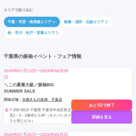
エリアで絞り込む
千葉・市原・南房総エリア
船橋・成田・北総エリア
柏・市川・松戸・常磐エリア
千葉県の
振袖イベント・フェア情報
2026年07月13日〜2026年08月09
日
＼この夏最大級／振袖BIG
SUMMER SALE
開催店舗：
京都きもの友禅 千葉店
あと3日で
終了
〒260-0015 千葉県 千葉市中央区富士
見2－3－1塚本ビル4F（ヨドバシカメ
詳細を見る
ラと同じビル）
2026年07月25日〜2026年08月31