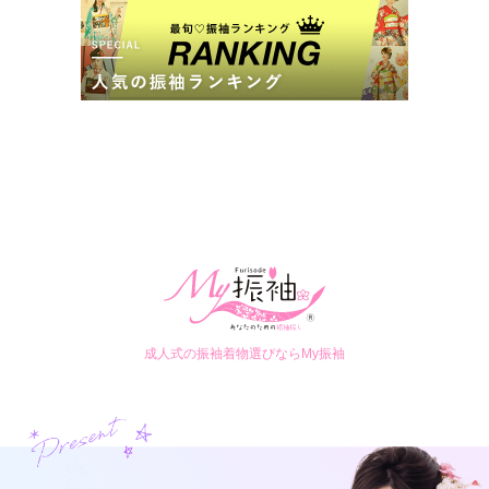
成人式の振袖着物選びならMy振袖