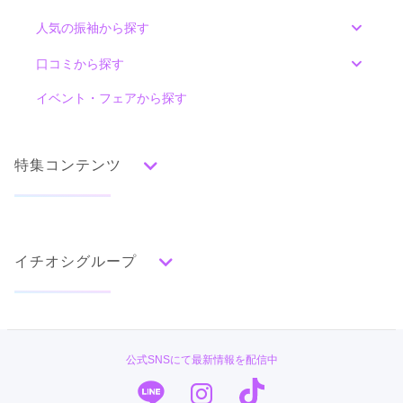
人気の振袖から探す
みんなの振袖ランキングトップ
口コミから探す
色別ランキング
イベント・フェアから探す
口コミ一覧
赤
朱
ベージュ
ピンク
オレンジ
黄
緑
水色
青
紺
紫
茶
ゴールド
シルバー
特集コンテンツ
グレー
黒
白
その他
タイプ別ランキング
成人式の前撮り・後撮り特集
古典
エレガント
キュート
クール
グラマラス
イチオシグループ
ママ振特集
レトロ
個性的振袖コーディネート特集
#振袖gram
柄別ランキング
成人式レポート
無地
花
桜
梅
菊
松
竹
牡丹
バラ
椿
TAKAZEN
振袖ブランド特集
公式SNSにて最新情報を配信中
百合
橘
蝶
鶴
松竹梅
扇面
車
華籠
PLUM
口コミ優秀店舗
熨斗
宝尽
波
雪輪
雲取り
道長取り
矢絣