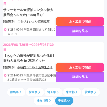
日
サマーセール★振袖レンタル特大
展示会＼8/7(金)～8/9(日)／
あと22日で
開催
開催店舗：
スタジオシエル 四街道店
〒284-0044 千葉県 四街道市和良比２
詳細を見る
６９−１
2026年08月29日〜2026年08月30
日
【あなたの振袖が絶対見つかる!!】
振袖大展示会 in 幕張メッセ
あと23日で
開催
開催店舗：
振袖館ココル 千葉特設会場
〒261-0023 千葉県 千葉市美浜区中瀬
詳細を見る
2-1幕張メッセ 国際会議場302
群馬県
栃木県
埼玉県
東京都
茨城県
神奈川県
千葉県