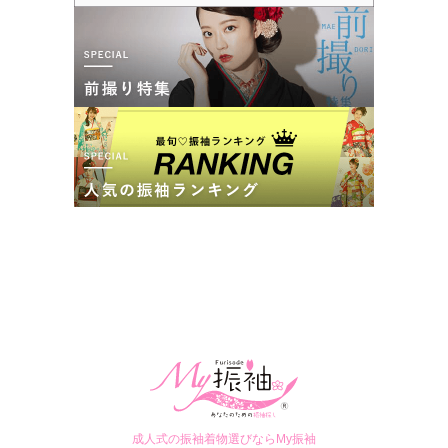
成人式の振袖着物選びならMy振袖