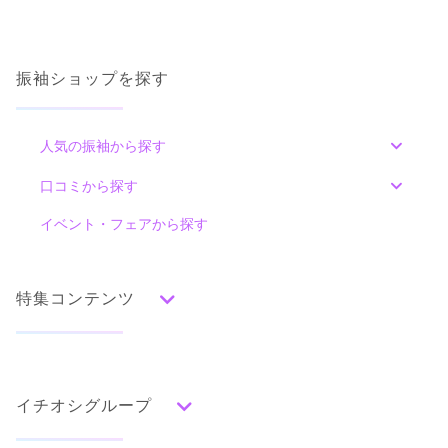
振袖ショップを探す
人気の振袖から探す
みんなの振袖ランキングトップ
口コミから探す
色別ランキング
イベント・フェアから探す
口コミ一覧
赤
朱
ベージュ
ピンク
オレンジ
黄
緑
水色
青
紺
紫
茶
ゴールド
シルバー
特集コンテンツ
グレー
黒
白
その他
タイプ別ランキング
成人式の前撮り・後撮り特集
古典
エレガント
キュート
クール
グラマラス
イチオシグループ
ママ振特集
レトロ
個性的振袖コーディネート特集