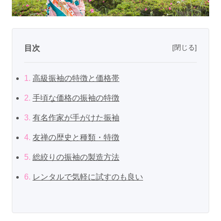
[閉じる]
目次
1.
高級振袖の特徴と価格帯
2.
手頃な価格の振袖の特徴
3.
有名作家が手がけた振袖
4.
友禅の歴史と種類・特徴
5.
総絞りの振袖の製造方法
6.
レンタルで気軽に試すのも良い