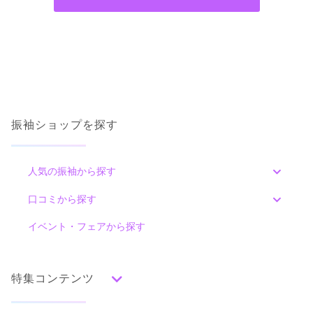
振袖ショップを探す
人気の振袖から探す
みんなの振袖ランキングトップ
口コミから探す
色別ランキング
イベント・フェアから探す
口コミ一覧
赤
朱
ベージュ
ピンク
オレンジ
黄
緑
水色
青
紺
紫
茶
ゴールド
シルバー
特集コンテンツ
グレー
黒
白
その他