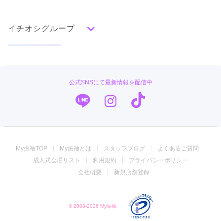
タイプ別ランキング
成人式の前撮り・後撮り特集
古典
エレガント
キュート
クール
グラマラス
イチオシグループ
ママ振特集
レトロ
個性的振袖コーディネート特集
菊京屋
柄別ランキング
成人式レポート
無地
花
桜
梅
菊
松
竹
牡丹
バラ
椿
TAKAZEN
振袖ブランド特集
公式SNSにて最新情報を配信中
百合
橘
蝶
鶴
松竹梅
扇面
車
華籠
キモノハーツ／kimono hearts
口コミ優秀店舗
熨斗
宝尽
波
雪輪
雲取り
道長取り
矢絣
幾何学
市松
縞
その他
PLUM
振袖タイプ診断
振袖専門店 オンディーヌ
My振袖TOP
My振袖とは
スタッフブログ
よくあるご質問
ジョイフル恵利
成人式会場リスト
利用規約
プライバシーポリシー
振袖館COCOL
会社概要
新規店舗登録
#振袖gram
© 2008-2026 My振袖
振袖専門店 一蔵