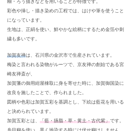
糊・ろう描きなどを用いることが特徴です。
彩色や挿し・描き染めの工程では、はけや筆を使うこと
になっています。
生地は、正絹を使い、鮮やかな絵柄にするため金箔や刺
繍も多いです。
加賀友禅
は、石川県の金沢市で生産されています。
梅染と言われる染物がルーツで、京友禅の創始である宮
崎友禅斎が、
加賀藩の御用紺屋棟取に身を寄せた時に、加賀御国染に
改良を施したことで、作られました。
図柄や色彩は加賀五彩を基調とし、下絵は藍花を用いる
と決められています。
加賀五彩とは、
「藍・臙脂・草・黄土・古代紫」
です。
糸目糊を使い、黒く地染する時には伏せ糊はしません。