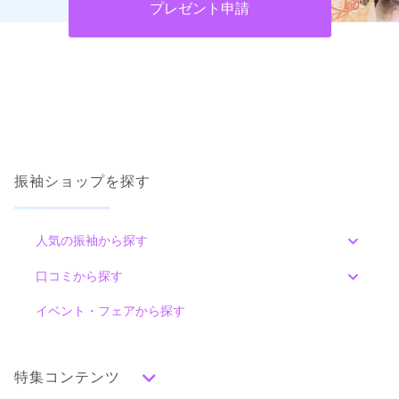
プレゼント申請
振袖ショップを探す
人気の振袖から探す
みんなの振袖ランキングトップ
口コミから探す
色別ランキング
イベント・フェアから探す
口コミ一覧
赤
朱
ベージュ
ピンク
オレンジ
黄
緑
水色
青
紺
紫
茶
ゴールド
シルバー
特集コンテンツ
グレー
黒
白
その他