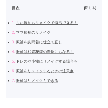
[閉じる]
目次
1.
古い振袖もリメイクで復活できる！
2.
ママ振袖のリメイク
3.
振袖を訪問着に仕立て直し！
4.
振袖は和装花嫁の着物にもなる！
5.
ドレスや小物にリメイクする場合も
6.
振袖をリメイクするときの注意点
7.
振袖はリメイクもできる