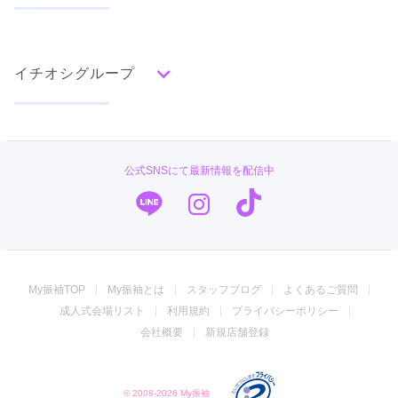
タイプ別ランキング
成人式の前撮り・後撮り特集
古典
エレガント
キュート
クール
グラマラス
イチオシグループ
ママ振特集
レトロ
個性的振袖コーディネート特集
#振袖gram
柄別ランキング
成人式レポート
無地
花
桜
梅
菊
松
竹
牡丹
バラ
椿
TAKAZEN
振袖ブランド特集
公式SNSにて最新情報を配信中
百合
橘
蝶
鶴
松竹梅
扇面
車
華籠
PLUM
口コミ優秀店舗
熨斗
宝尽
波
雪輪
雲取り
道長取り
矢絣
幾何学
市松
縞
その他
キモノハーツ／kimono hearts
振袖タイプ診断
振袖専門店 オンディーヌ
My振袖TOP
My振袖とは
スタッフブログ
よくあるご質問
振袖専門店 一蔵
成人式会場リスト
利用規約
プライバシーポリシー
ジョイフル恵利
会社概要
新規店舗登録
振袖館COCOL
© 2008-2026 My振袖
菊京屋