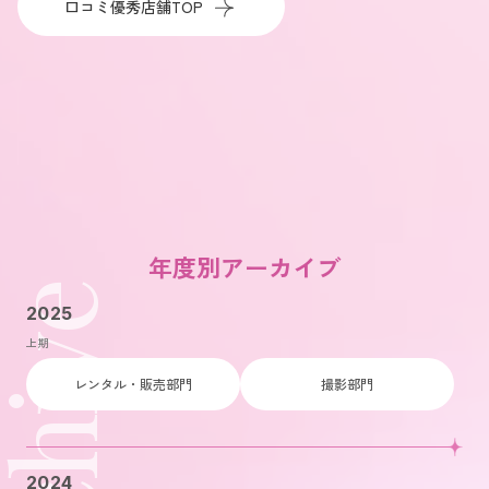
口コミ優秀店舗TOP
年度別アーカイブ
rchive
2025
上期
レンタル・販売部門
撮影部門
2024