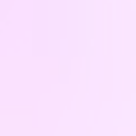
受賞店舗
下期
レンタル・販売部門
撮影部門
2014
上期
受賞店舗
下期
受賞店舗